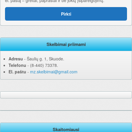
el. paštą – greitai, paprastai ir be jokių įsipareigojimų.
Pirkti
Skelbimai priimami
Adresu
‐ Šaulių g. 1, Skuode.
Telefonu
‐ (8-440) 73378.
El. paštu
‐
mz.skelbimai@gmail.com
Skaitomiausi