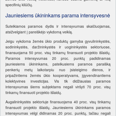
specifinių kliūčių.
Jauniesiems ūkininkams parama intensyvesnė
Suteikiamos paramos dydis ir intensyvumas skaičiuojamas,
atsižvelgiant į pareiškėjo vykdomą veiklą.
Jeigu vykdoma žemės ūkio produktų gamyba gyvulininkystės,
sodininkystės, daržininkystės ir uogininkystės sektoriuose,
finansuojama 50 proc. visų tinkamų finansuoti projekto išlaidų.
Paramos intensyvumas 20 proc. punktų padidinamas
jauniesiems ūkininkams, pateikusiems paramos paraišką
penkerių metų laikotarpiu nuo įsisteigimo dienos, ir
pripažintiems žemės ūkio kooperatyvams, įgyvendinantiems
kolektyvines investicijas. Vis tik didžiausias paramos
intensyvumas šiems subjektams negali viršyti 70 proc. visų
tinkamų finansuoti projekto išlaidų.
Augalininkystės sektoriuje finansuojama 40 proc. visų tinkamų
finansuoti projekto išlaidų. Jauniesiems ūkininkams paramos
intensyvumas vėlgi didinamas 20 proc. punktų, tačiau negali