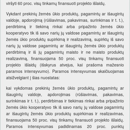
viršyti 60 proc. visų tinkamų finansuoti projekto išlaidų.
Vykdant prekinių žemės ūkio produktų, pagamintų ar išaugintų
valdoje, apdorojimą (rūšiavimas, pakavimas, surinkimas ir t. t.),
perdirbimą ir tiekimą rinkai arba pripažinto žemės ūkio
kooperatyvo tik iš savo narių jų valdose pagamintų ar išaugintų
žemės ūkio produktų supirkimą ir realizavimą, supirktų iš savo
narių jų valdose pagamintų ar išaugintų žemės ūkio produktų
perdirbimą ir iš jų pagamintų maisto ir ne maisto produktų
realizavimą, finansuojama 50 proc. visų tinkamų finansuoti
projekto išlaidų (išskyrus atvejus, kai prašoma mažesnio
paramos intensyvumo). Paramos intensyvumas skaičiuojamas
atsižvelgiant į šias nuostatas:
kai vykdomas prekinių žemės ūkio produktų, pagamintų ar
išaugintų valdoje, apdorojimas (rūšiavimas, pakavimas,
surinkimas ir t. t.), perdirbimas ir tiekimas rinkai arba pripažinto
žemės ūkio kooperatyvo tik iš savo narių jų valdose pagamintų
ar išaugintų žemės ūkio produktų supirkimas ir realizavimas,
finansuojama 50 proc. visų tinkamų finansuoti projekto išlaidų.
Paramos intensyvumas padidinamas 20 proc. punktų