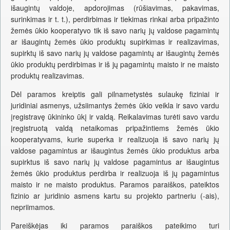
išaugintų valdoje, apdorojimas (rūšiavimas, pakavimas,
surinkimas ir t. t.), perdirbimas ir tiekimas rinkai arba pripažinto
žemės ūkio kooperatyvo tik iš savo narių jų valdose pagamintų
ar išaugintų žemės ūkio produktų supirkimas ir realizavimas,
supirktų iš savo narių jų valdose pagamintų ar išaugintų žemės
ūkio produktų perdirbimas ir iš jų pagamintų maisto ir ne maisto
produktų realizavimas.
Dėl paramos kreiptis gali pilnametystės sulaukę fiziniai ir
juridiniai asmenys, užsiimantys žemės ūkio veikla ir savo vardu
įregistravę ūkininko ūkį ir valdą. Reikalavimas turėti savo vardu
įregistruotą valdą netaikomas pripažintiems žemės ūkio
kooperatyvams, kurie superka ir realizuoja iš savo narių jų
valdose pagamintus ar išaugintus žemės ūkio produktus arba
supirktus iš savo narių jų valdose pagamintus ar išaugintus
žemės ūkio produktus perdirba ir realizuoja iš jų pagamintus
maisto ir ne maisto produktus. Paramos paraiškos, pateiktos
fizinio ar juridinio asmens kartu su projekto partneriu (-ais),
nepriimamos.
Pareiškėjas iki paramos paraiškos pateikimo turi