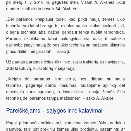
po metų, t. y. 2016 m. gegužės mėn. Visam A. Alksnės ūkiui
modernizuoti skirta beveik 64 tūkst. Eur.
„Dėl paramos kreipiausi todėl, kad pirkti naują žemės ūkio
techniką yra labai brangu ir į dideles banko skolas nesinori lįsti,
o sena technika labai dažnai genda ir tenka nuolat remontuoti.
Parama ūkininkams labai palengvina šią dalią ir suteikia
galimybę įsigyti naują žemės ūkio techniką su mažesne ūkininko
įnašo dalimi nei įprastai“, – sako ji.
Už gautas paramos lėšas ūkininkė įsigijo traktorių su navigacija,
JCB krautuvą, kultivatorių ir sėjamąją.
„Kreiptis dėl paramos tikrai verta, nes, dirbant su nauja
technika, pagerėja darbo našumas, tausojame aplinką dėl
mažesnių kuro sąnaudų, o investicijos į naują žemės ūkio
techniką dėl paramos tampa mažesnės“, – sako A. Alksnė.
Pareiškėjams – sąlygos ir reikalavimai
Pagal priemonės veiklos sritį remiama žemės ūkio produktų
gamyba, taip pat prekinių žemės ūkio produktų, pagamintų ar