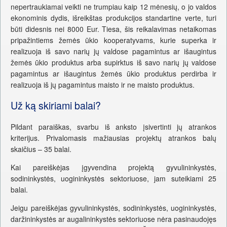
nepertraukiamai veikti ne trumpiau kaip 12 mėnesių, o jo valdos
ekonominis dydis, išreikštas produkcijos standartine verte, turi
būti didesnis nei 8000 Eur. Tiesa, šis reikalavimas netaikomas
pripažintiems žemės ūkio kooperatyvams, kurie superka ir
realizuoja iš savo narių jų valdose pagamintus ar išaugintus
žemės ūkio produktus arba supirktus iš savo narių jų valdose
pagamintus ar išaugintus žemės ūkio produktus perdirba ir
realizuoja iš jų pagamintus maisto ir ne maisto produktus.
Už ką skiriami balai?
Pildant paraiškas, svarbu iš anksto įsivertinti jų atrankos
kriterijus. Privalomasis mažiausias projektų atrankos balų
skaičius – 35 balai.
Kai pareiškėjas įgyvendina projektą gyvulininkystės,
sodininkystės, uogininkystės sektoriuose, jam suteikiami 25
balai.
Jeigu pareiškėjas gyvulininkystės, sodininkystės, uogininkystės,
daržininkystės ar augalininkystės sektoriuose nėra pasinaudojęs