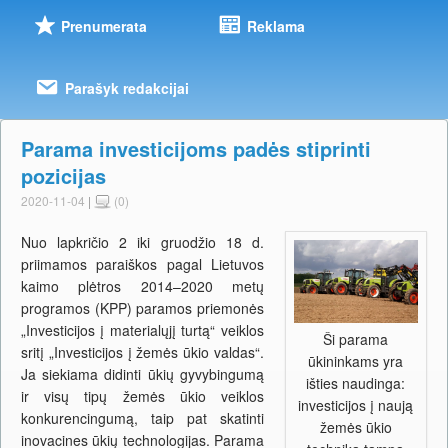
Prenumerata
Reklama
Parašyk redakcijai
Parama investicijoms padės stiprinti
pozicijas
2020-11-04
|
(0)
Nuo lapkričio 2 iki gruodžio 18 d.
priimamos paraiškos pagal Lietuvos
kaimo plėtros 2014–2020 metų
programos (KPP) paramos priemonės
„Investicijos į materialųjį turtą“ veiklos
Ši parama
sritį „Investicijos į žemės ūkio valdas“.
ūkininkams yra
Ja siekiama didinti ūkių gyvybingumą
išties naudinga:
ir visų tipų žemės ūkio veiklos
investicijos į naują
konkurencingumą, taip pat skatinti
žemės ūkio
inovacines ūkių technologijas. Parama