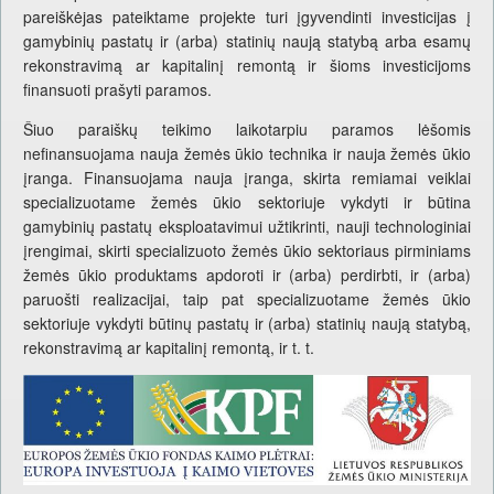
pareiškėjas pateiktame projekte turi įgyvendinti investicijas į
gamybinių pastatų ir (arba) statinių naują statybą arba esamų
rekonstravimą ar kapitalinį remontą ir šioms investicijoms
finansuoti prašyti paramos.
Šiuo paraiškų teikimo laikotarpiu paramos lėšomis
nefinansuojama nauja žemės ūkio technika ir nauja žemės ūkio
įranga. Finansuojama nauja įranga, skirta remiamai veiklai
specializuotame žemės ūkio sektoriuje vykdyti ir būtina
gamybinių pastatų eksploatavimui užtikrinti, nauji technologiniai
įrengimai, skirti specializuoto žemės ūkio sektoriaus pirminiams
žemės ūkio produktams apdoroti ir (arba) perdirbti, ir (arba)
paruošti realizacijai, taip pat specializuotame žemės ūkio
sektoriuje vykdyti būtinų pastatų ir (arba) statinių naują statybą,
rekonstravimą ar kapitalinį remontą, ir t. t.