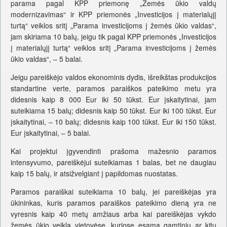
parama pagal KPP priemonę „Žemės ūkio valdų
modernizavimas“ ir KPP priemonės „Investicijos į materialųjį
turtą“ veiklos sritį „Parama investicijoms į žemės ūkio valdas“,
jam skiriama 10 balų, jeigu tik pagal KPP priemonės „Investicijos
į materialųjį turtą“ veiklos sritį „Parama investicijoms į žemės
ūkio valdas“, – 5 balai.
Jeigu pareiškėjo valdos ekonominis dydis, išreikštas produkcijos
standartine verte, paramos paraiškos pateikimo metu yra
didesnis kaip 8 000 Eur iki 50 tūkst. Eur įskaitytinai, jam
suteikiama 15 balų; didesnis kaip 50 tūkst. Eur iki 100 tūkst. Eur
įskaitytinai, – 10 balų; didesnis kaip 100 tūkst. Eur iki 150 tūkst.
Eur įskaitytinai, – 5 balai.
Kai projektui įgyvendinti prašoma mažesnio paramos
intensyvumo, pareiškėjui suteikiamas 1 balas, bet ne daugiau
kaip 15 balų, ir atsižvelgiant į papildomas nuostatas.
Paramos paraiškai suteikiama 10 balų, jei pareiškėjas yra
ūkininkas, kuris paramos paraiškos pateikimo dieną yra ne
vyresnis kaip 40 metų amžiaus arba kai pareiškėjas vykdo
žemės ūkio veiklą vietovėse, kuriose esama gamtinių ar kitų