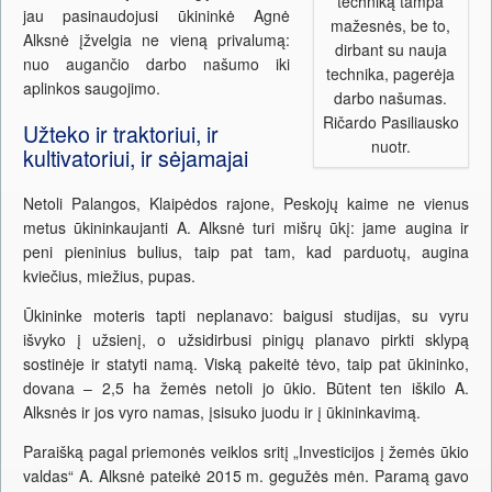
techniką tampa
jau pasinaudojusi ūkininkė Agnė
mažesnės, be to,
Alksnė įžvelgia ne vieną privalumą:
dirbant su nauja
nuo augančio darbo našumo iki
technika, pagerėja
aplinkos saugojimo.
darbo našumas.
Ričardo Pasiliausko
Užteko ir traktoriui, ir
nuotr.
kultivatoriui, ir sėjamajai
Netoli Palangos, Klaipėdos rajone, Peskojų kaime ne vienus
metus ūkininkaujanti A. Alksnė turi mišrų ūkį: jame augina ir
peni pieninius bulius, taip pat tam, kad parduotų, augina
kviečius, miežius, pupas.
Ūkininke moteris tapti neplanavo: baigusi studijas, su vyru
išvyko į užsienį, o užsidirbusi pinigų planavo pirkti sklypą
sostinėje ir statyti namą. Viską pakeitė tėvo, taip pat ūkininko,
dovana – 2,5 ha žemės netoli jo ūkio. Būtent ten iškilo A.
Alksnės ir jos vyro namas, įsisuko juodu ir į ūkininkavimą.
Paraišką pagal priemonės veiklos sritį „Investicijos į žemės ūkio
valdas“ A. Alksnė pateikė 2015 m. gegužės mėn. Paramą gavo