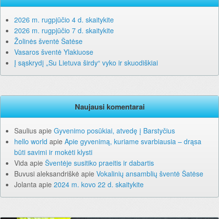
2026 m. rugpjūčio 4 d. skaitykite
2026 m. rugpjūčio 7 d. skaitykite
Žolinės šventė Šatėse
Vasaros šventė Ylakiuose
Į sąskrydį „Su Lietuva širdy“ vyko ir skuodiškiai
Naujausi komentarai
Saulius
apie
Gyvenimo posūkiai, atvedę į Barstyčius
hello world
apie
Apie gyvenimą, kuriame svarbiausia – drąsa
būti savimi ir mokėti klysti
Vida
apie
Šventėje susitiko praeitis ir dabartis
Buvusi aleksandriškė
apie
Vokalinių ansamblių šventė Šatėse
Jolanta
apie
2024 m. kovo 22 d. skaitykite