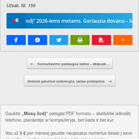
Užsak. Nr
. 159
ūsų žodį“ 2026-iems metams. Geriausia dovana – laikraštis
Pranešimo navigacija.
←
Konsultavimo paslaugos kaime – abipusė…
→
Grėsmė galutinai neišvengta, tačiau prislopinta
Gaukite
„Mūsų žodį“
patogiai PDF formatu – skaitykite laikraštį
telefone, planšetėje ar kompiuteryje, bet kada ir bet kur.
Vos už
3 €
per mėnesį gausite naujausius numerius tiesiai į savo