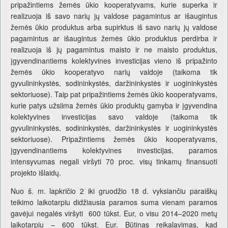
pripažintiems žemės ūkio kooperatyvams, kurie superka ir
realizuoja iš savo narių jų valdose pagamintus ar išaugintus
žemės ūkio produktus arba supirktus iš savo narių jų valdose
pagamintus ar išaugintus žemės ūkio produktus perdirba ir
realizuoja iš jų pagamintus maisto ir ne maisto produktus,
įgyvendinantiems kolektyvines investicijas vieno iš pripažinto
žemės ūkio kooperatyvo narių valdoje (taikoma tik
gyvulininkystės, sodininkystės, daržininkystės ir uogininkystės
sektoriuose). Taip pat pripažintiems žemės ūkio kooperatyvams,
kurie patys užsiima žemės ūkio produktų gamyba ir įgyvendina
kolektyvines investicijas savo valdoje (taikoma tik
gyvulininkystės, sodininkystės, daržininkystės ir uogininkystės
sektoriuose). Pripažintiems žemės ūkio kooperatyvams,
įgyvendinantiems kolektyvines investicijas, paramos
intensyvumas negali viršyti 70 proc. visų tinkamų finansuoti
projekto išlaidų.
Nuo š. m. lapkričio 2 iki gruodžio 18 d. vyksiančiu paraiškų
teikimo laikotarpiu didžiausia paramos suma vienam paramos
gavėjui negalės viršyti 600 tūkst. Eur, o visu 2014–2020 metų
laikotarpiu – 600 tūkst. Eur. Būtinas reikalavimas, kad