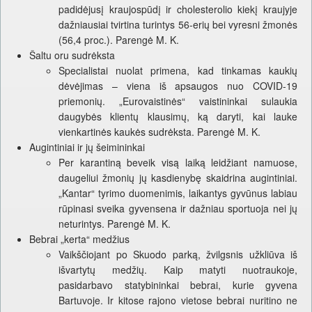
padidėjusį kraujospūdį ir cholesterolio kiekį kraujyje
dažniausiai tvirtina turintys 56-erių bei vyresni žmonės
(56,4 proc.). Parengė M. K.
Šaltu oru sudrėksta
Specialistai nuolat primena, kad tinkamas kaukių
dėvėjimas – viena iš apsaugos nuo COVID-19
priemonių. „Eurovaistinės“ vaistininkai sulaukia
daugybės klientų klausimų, ką daryti, kai lauke
vienkartinės kaukės sudrėksta. Parengė M. K.
Augintiniai ir jų šeimininkai
Per karantiną beveik visą laiką leidžiant namuose,
daugeliui žmonių jų kasdienybę skaidrina augintiniai.
„Kantar“ tyrimo duomenimis, laikantys gyvūnus labiau
rūpinasi sveika gyvensena ir dažniau sportuoja nei jų
neturintys. Parengė M. K.
Bebrai „kerta“ medžius
Vaikščiojant po Skuodo parką, žvilgsnis užkliūva iš
išvartytų medžių. Kaip matyti nuotraukoje,
pasidarbavo statybininkai bebrai, kurie gyvena
Bartuvoje. Ir kitose rajono vietose bebrai nuritino ne