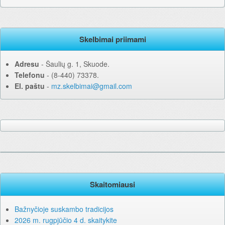
Skelbimai priimami
Adresu
‐ Šaulių g. 1, Skuode.
Telefonu
‐ (8-440) 73378.
El. paštu
‐
mz.skelbimai@gmail.com
Skaitomiausi
Bažnyčioje suskambo tradicijos
2026 m. rugpjūčio 4 d. skaitykite