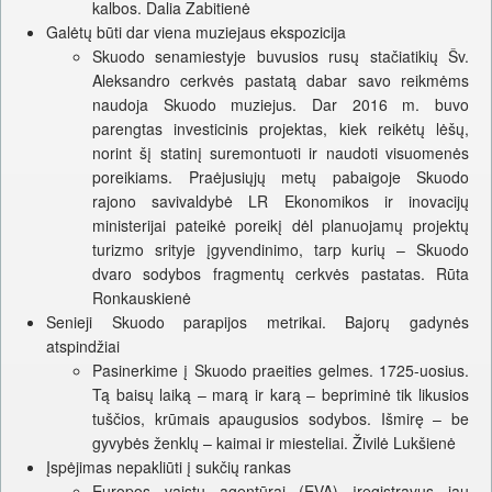
kalbos. Dalia Zabitienė
Galėtų būti dar viena muziejaus ekspozicija
Skuodo senamiestyje buvusios rusų stačiatikių Šv.
Aleksandro cerkvės pastatą dabar savo reikmėms
naudoja Skuodo muziejus. Dar 2016 m. buvo
parengtas investicinis projektas, kiek reikėtų lėšų,
norint šį statinį suremontuoti ir naudoti visuomenės
poreikiams. Praėjusiųjų metų pabaigoje Skuodo
rajono savivaldybė LR Ekonomikos ir inovacijų
ministerijai pateikė poreikį dėl planuojamų projektų
turizmo srityje įgyvendinimo, tarp kurių – Skuodo
dvaro sodybos fragmentų cerkvės pastatas. Rūta
Ronkauskienė
Senieji Skuodo parapijos metrikai. Bajorų gadynės
atspindžiai
Pasinerkime į Skuodo praeities gelmes. 1725-uosius.
Tą baisų laiką – marą ir karą – bepriminė tik likusios
tuščios, krūmais apaugusios sodybos. Išmirę – be
gyvybės ženklų – kaimai ir miesteliai. Živilė Lukšienė
Įspėjimas nepakliūti į sukčių rankas
Europos vaistų agentūrai (EVA) įregistravus jau