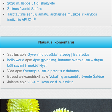
2026 m. liepos 31 d. skaitykite
Žolinės šventė Šatėse
Tarptautinis senųjų amatų, archajinės muzikos ir karybos
festivalis APUOLĖ
Naujausi komentarai
Saulius
apie
Gyvenimo posūkiai, atvedę į Barstyčius
hello world
apie
Apie gyvenimą, kuriame svarbiausia – drąsa
būti savimi ir mokėti klysti
Vida
apie
Šventėje susitiko praeitis ir dabartis
Buvusi aleksandriškė
apie
Vokalinių ansamblių šventė Šatėse
Jolanta
apie
2024 m. kovo 22 d. skaitykite