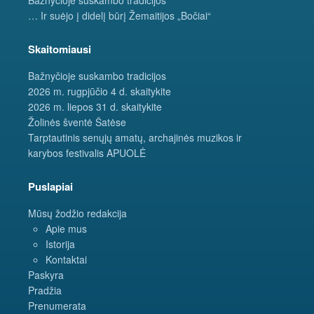
… Ir suėjo į didelį būrį Žemaitijos „Bočiai“
Skaitomiausi
Bažnyčioje suskambo tradicijos
2026 m. rugpjūčio 4 d. skaitykite
2026 m. liepos 31 d. skaitykite
Žolinės šventė Šatėse
Tarptautinis senųjų amatų, archajinės muzikos ir
karybos festivalis APUOLĖ
Puslapiai
Mūsų žodžio redakcija
Apie mus
Istorija
Kontaktai
Paskyra
Pradžia
Prenumerata