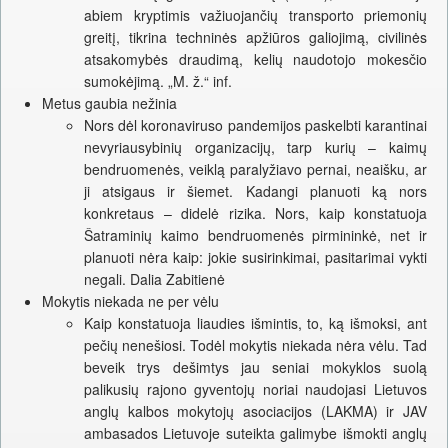
abiem kryptimis važiuojančių transporto priemonių
greitį, tikrina techninės apžiūros galiojimą, civilinės
atsakomybės draudimą, kelių naudotojo mokesčio
sumokėjimą. „M. ž.“ inf.
Metus gaubia nežinia
Nors dėl koronaviruso pandemijos paskelbti karantinai
nevyriausybinių organizacijų, tarp kurių – kaimų
bendruomenės, veiklą paralyžiavo pernai, neaišku, ar
ji atsigaus ir šiemet. Kadangi planuoti ką nors
konkretaus – didelė rizika. Nors, kaip konstatuoja
Šatraminių kaimo bendruomenės pirmininkė, net ir
planuoti nėra kaip: jokie susirinkimai, pasitarimai vykti
negali. Dalia Zabitienė
Mokytis niekada ne per vėlu
Kaip konstatuoja liaudies išmintis, to, ką išmoksi, ant
pečių nenešiosi. Todėl mokytis niekada nėra vėlu. Tad
beveik trys dešimtys jau seniai mokyklos suolą
palikusių rajono gyventojų noriai naudojasi Lietuvos
anglų kalbos mokytojų asociacijos (LAKMA) ir JAV
ambasados Lietuvoje suteikta galimybe išmokti anglų