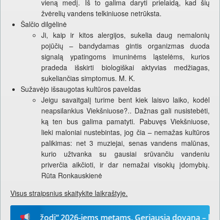
vieną medį. Iš to galima daryti prielaidą, kad šių
žvėrelių vandens telkiniuose netrūksta.
Šalčio dilgėlinė
Ji, kaip ir kitos alergijos, sukelia daug nemalonių
pojūčių – bandydamas gintis organizmas duoda
signalą ypatingoms imuninėms ląstelėms, kurios
pradeda išskirti biologiškai aktyvias medžiagas,
sukeliančias simptomus. M. K.
Sužavėjo išsaugotas kultūros paveldas
Jeigu savaitgalį turime bent kiek laisvo laiko, kodėl
neapsilankius Viekšniuose?.. Dažnas gali nusistebėti,
ką ten bus galima pamatyti. Pabuvęs Viekšniuose,
lieki maloniai nustebintas, jog čia – nemažas kultūros
palikimas: net 3 muziejai, senas vandens malūnas,
kurio užtvanka su gausiai srūvančiu vandeniu
priverčia aikčioti, ir dar nemažai visokių įdomybių.
Rūta Ronkauskienė
Visus straipsnius skaitykite laikraštyje.
ūsų žodį“ 2026-iems metams. Geriausia dovana – laikrašti