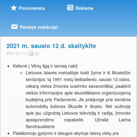
Prenumerata
Reklama
Parašyk redakcijai
2021 m. sausio 12 d. skaitykite
2021-01-11
|
(0)
Kelionė į Vilnių ilgą ir tamsią naktį
Lietuvos laisvės metraštyje kukli žyma ir iš Mosėdžio
seniūnijos: tą 1991 metų šeštadienio, sausio 12-osios,
vakarą vietos žmonės susirinko savanoriškai, paakinti
viešos informacijos apie skuodiškiams organizuojamą
budėjimą prie Parlamento. Jie prisijungė prie bendros
automobilių kolonos Skuode ir išvyko. Net sužinoję
apie jau užgrobtą Lietuvos televiziją ir radiją, žmonės
apsisprendimo nepakeitė. Užrašė Laima
Sendrauskienė
Palaikomojo gydymo ir slaugos skyriuje laisvų vietų yra