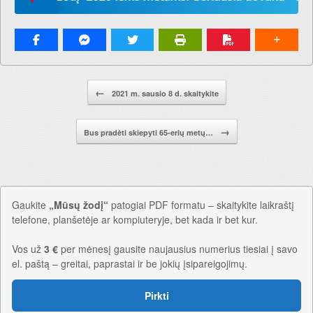
Pranešimo navigacija.
←
2021 m. sausio 8 d. skaitykite
→
Bus pradėti skiepyti 65-erių metų…
Gaukite
„Mūsų žodį“
patogiai PDF formatu – skaitykite laikraštį
telefone, planšetėje ar kompiuteryje, bet kada ir bet kur.
Vos už
3 €
per mėnesį gausite naujausius numerius tiesiai į savo
el. paštą – greitai, paprastai ir be jokių įsipareigojimų.
Pirkti