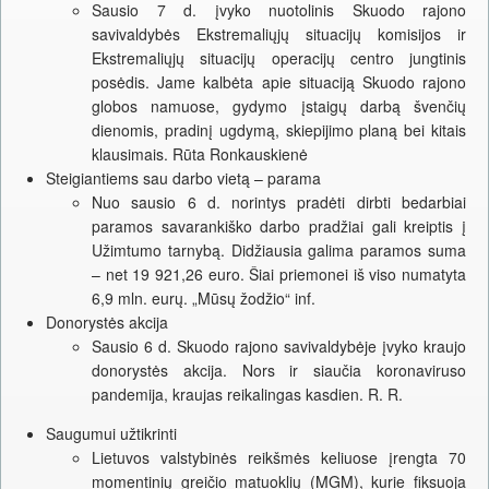
Sausio 7 d. įvyko nuotolinis Skuodo rajono
savivaldybės Ekstremaliųjų situacijų komisijos ir
Ekstremaliųjų situacijų operacijų centro jungtinis
posėdis. Jame kalbėta apie situaciją Skuodo rajono
globos namuose, gydymo įstaigų darbą švenčių
dienomis, pradinį ugdymą, skiepijimo planą bei kitais
klausimais. Rūta Ronkauskienė
Steigiantiems sau darbo vietą – parama
Nuo sausio 6 d. norintys pradėti dirbti bedarbiai
paramos savarankiško darbo pradžiai gali kreiptis į
Užimtumo tarnybą. Didžiausia galima paramos suma
– net 19 921,26 euro. Šiai priemonei iš viso numatyta
6,9 mln. eurų. „Mūsų žodžio“ inf.
Donorystės akcija
Sausio 6 d. Skuodo rajono savivaldybėje įvyko kraujo
donorystės akcija. Nors ir siaučia koronaviruso
pandemija, kraujas reikalingas kasdien. R. R.
Saugumui užtikrinti
Lietuvos valstybinės reikšmės keliuose įrengta 70
momentinių greičio matuoklių (MGM), kurie fiksuoja