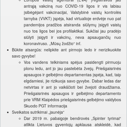
antrąją vakciną nuo COVID-19 ligos ir vis labiau
įsibėgėjant vakcinacijai, Valstybinė vaistų kontrolės
tarnyba (VVKT) įspėja, kad virtualioje erdvėje nuo pat
pandemijos pradžios atsiranda siūlymų įsigyti vaistų
nuo tos ligos bei jos profilaktikai. Sukčiai jau pradėjo
siūlyti įsigyti ir vakcinų, neva apsaugančių nuo
koronaviruso. „Mūsų žodžio“ inf.
Būkite atsargūs: nelipkite ant pirmojo ledo ir nerizikuokite
savo gyvybe!
Vos vandens telkiniams spėjus pasidengti pirmuoju
plonu ledu, ant jo jau pastebėta žvejų. Priešgaisrinės
apsaugos ir gelbėjimo departamentas įspėja, kad, taip
elgdamiesi, jie rizikuoja savo gyvybe. Dabar ledas dar
netvirtas ir ant jo vaikščioti bei žvejoti draudžiama.
Priešgaisrinės apsaugos ir gelbėjimo departamento
prie VRM Klaipėdos priešgaisrinės gelbėjimo valdybos
Skuodo PGT informacija
Sveikatos sutrikimai „jaunėja“
Dar 2019 m. pabaigoje bendrovės „Spinter tyrimai“
atlikta Lietuvos gyventojų apklausa atskleidė, kad