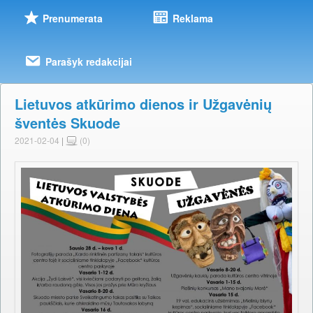
Prenumerata
Reklama
Parašyk redakcijai
Lietuvos atkūrimo dienos ir Užgavėnių
šventės Skuode
2021-02-04
|
(0)