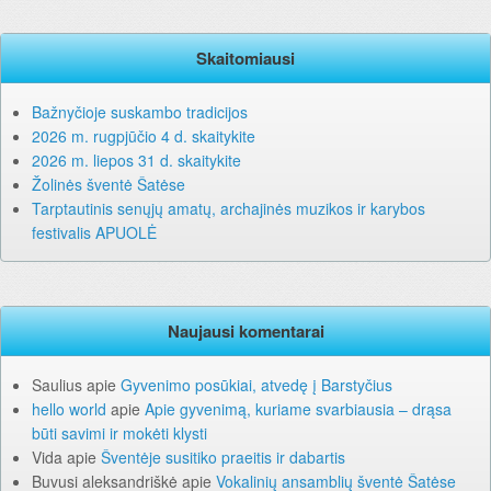
Skaitomiausi
Bažnyčioje suskambo tradicijos
2026 m. rugpjūčio 4 d. skaitykite
2026 m. liepos 31 d. skaitykite
Žolinės šventė Šatėse
Tarptautinis senųjų amatų, archajinės muzikos ir karybos
festivalis APUOLĖ
Naujausi komentarai
Saulius
apie
Gyvenimo posūkiai, atvedę į Barstyčius
hello world
apie
Apie gyvenimą, kuriame svarbiausia – drąsa
būti savimi ir mokėti klysti
Vida
apie
Šventėje susitiko praeitis ir dabartis
Buvusi aleksandriškė
apie
Vokalinių ansamblių šventė Šatėse