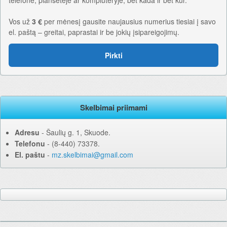
Vos už
3 €
per mėnesį gausite naujausius numerius tiesiai į savo
el. paštą – greitai, paprastai ir be jokių įsipareigojimų.
Pirkti
Skelbimai priimami
Adresu
‐ Šaulių g. 1, Skuode.
Telefonu
‐ (8-440) 73378.
El. paštu
‐
mz.skelbimai@gmail.com