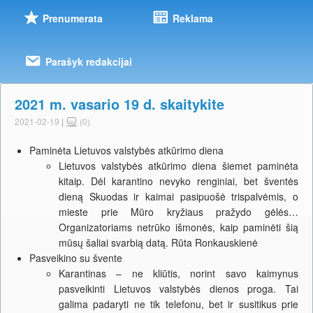
Prenumerata
Reklama
Parašyk redakcijai
2021 m. vasario 19 d. skaitykite
2021-02-19
|
(0)
Paminėta Lietuvos valstybės atkūrimo diena
Lietuvos valstybės atkūrimo diena šiemet paminėta
kitaip. Dėl karantino nevyko renginiai, bet šventės
dieną Skuodas ir kaimai pasipuošė trispalvėmis, o
mieste prie Mūro kryžiaus pražydo gėlės…
Organizatoriams netrūko išmonės, kaip paminėti šią
mūsų šaliai svarbią datą. Rūta Ronkauskienė
Pasveikino su švente
Karantinas – ne kliūtis, norint savo kaimynus
pasveikinti Lietuvos valstybės dienos proga. Tai
galima padaryti ne tik telefonu, bet ir susitikus prie