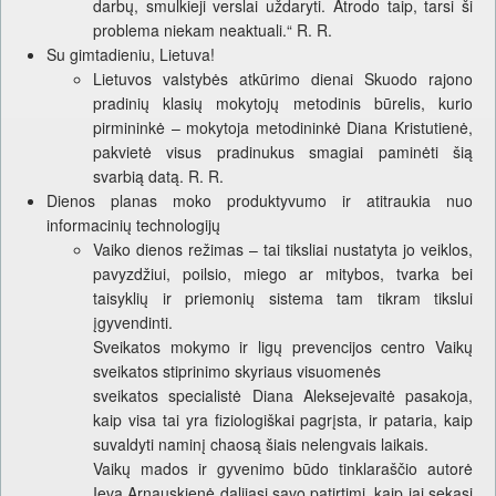
darbų, smulkieji verslai uždaryti. Atrodo taip, tarsi ši
problema niekam neaktuali.“ R. R.
Su gimtadieniu, Lietuva!
Lietuvos valstybės atkūrimo dienai Skuodo rajono
pradinių klasių mokytojų metodinis būrelis, kurio
pirmininkė – mokytoja metodininkė Diana Kristutienė,
pakvietė visus pradinukus smagiai paminėti šią
svarbią datą. R. R.
Dienos planas moko produktyvumo ir atitraukia nuo
informacinių technologijų
Vaiko dienos režimas – tai tiksliai nustatyta jo veiklos,
pavyzdžiui, poilsio, miego ar mitybos, tvarka bei
taisyklių ir priemonių sistema tam tikram tikslui
įgyvendinti.
Sveikatos mokymo ir ligų prevencijos centro Vaikų
sveikatos stiprinimo skyriaus visuomenės
sveikatos specialistė Diana Aleksejevaitė pasakoja,
kaip visa tai yra fiziologiškai pagrįsta, ir pataria, kaip
suvaldyti naminį chaosą šiais nelengvais laikais.
Vaikų mados ir gyvenimo būdo tinklaraščio autorė
Ieva Arnauskienė dalijasi savo patirtimi, kaip jai sekasi