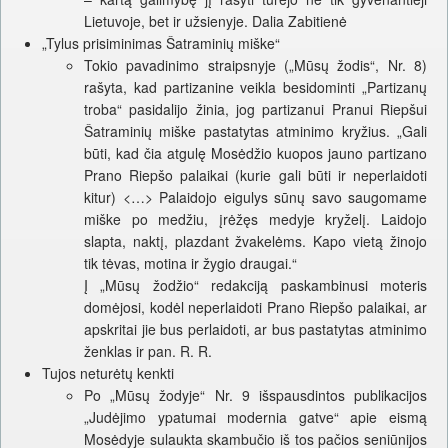
Lietuvoje, bet ir užsienyje. Dalia Zabitienė
„Tylus prisiminimas Šatraminių miške“
Tokio pavadinimo straipsnyje („Mūsų žodis“, Nr. 8)
rašyta, kad partizanine veikla besidominti „Partizanų
troba“ pasidalijo žinia, jog partizanui Pranui Riepšui
Šatraminių miške pastatytas atminimo kryžius. „Gali
būti, kad čia atgulę Mosėdžio kuopos jauno partizano
Prano Riepšo palaikai (kurie gali būti ir neperlaidoti
kitur) <…> Palaidojo eigulys sūnų savo saugomame
miške po medžiu, įrėžęs medyje kryželį. Laidojo
slapta, naktį, plazdant žvakelėms. Kapo vietą žinojo
tik tėvas, motina ir žygio draugai.“
Į „Mūsų žodžio“ redakciją paskambinusi moteris
domėjosi, kodėl neperlaidoti Prano Riepšo palaikai, ar
apskritai jie bus perlaidoti, ar bus pastatytas atminimo
ženklas ir pan. R. R.
Tujos neturėtų kenkti
Po „Mūsų žodyje“ Nr. 9 išspausdintos publikacijos
„Judėjimo ypatumai modernia gatve“ apie eismą
Mosėdyje sulaukta skambučio iš tos pačios seniūnijos