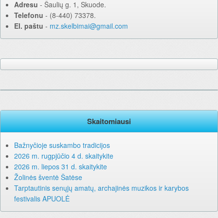
Adresu
‐ Šaulių g. 1, Skuode.
Telefonu
‐ (8-440) 73378.
El. paštu
‐
mz.skelbimai@gmail.com
Skaitomiausi
Bažnyčioje suskambo tradicijos
2026 m. rugpjūčio 4 d. skaitykite
2026 m. liepos 31 d. skaitykite
Žolinės šventė Šatėse
Tarptautinis senųjų amatų, archajinės muzikos ir karybos
festivalis APUOLĖ