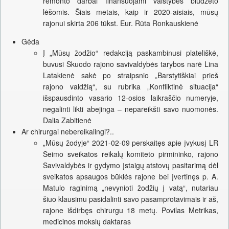
remonto darbai finansuojami valstybės biudžeto
lėšomis. Šiais metais, kaip ir 2020-aisiais, mūsų
rajonui skirta 206 tūkst. Eur. Rūta Ronkauskienė
Gėda
Į „Mūsų žodžio“ redakciją paskambinusi plateliškė,
buvusi Skuodo rajono savivaldybės tarybos narė Lina
Latakienė sakė po straipsnio „Barstytiškiai prieš
rajono valdžią“, su rubrika „Konfliktinė situacija“
išspausdinto vasario 12-osios laikraščio numeryje,
negalinti likti abejinga – nepareikšti savo nuomonės.
Dalia Zabitienė
Ar chirurgai nebereikalingi?..
„Mūsų žodyje“ 2021-02-09 perskaitęs apie įvykusį LR
Seimo sveikatos reikalų komiteto pirmininko, rajono
Savivaldybės ir gydymo įstaigų atstovų pasitarimą dėl
sveikatos apsaugos būklės rajone bei įvertinęs p. A.
Matulo raginimą „nevynioti žodžių į vatą“, nutariau
šiuo klausimu pasidalinti savo pasamprotavimais ir aš,
rajone išdirbęs chirurgu 18 metų. Povilas Metrikas,
medicinos mokslų daktaras