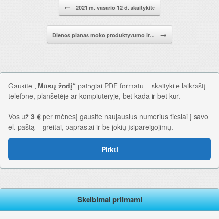
Pranešimo navigacija.
←
2021 m. vasario 12 d. skaitykite
→
Dienos planas moko produktyvumo ir…
Gaukite
„Mūsų žodį“
patogiai PDF formatu – skaitykite laikraštį
telefone, planšetėje ar kompiuteryje, bet kada ir bet kur.
Vos už
3 €
per mėnesį gausite naujausius numerius tiesiai į savo
el. paštą – greitai, paprastai ir be jokių įsipareigojimų.
Pirkti
Skelbimai priimami