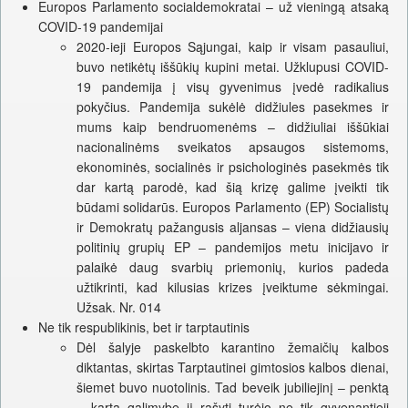
Europos Parlamento socialdemokratai – už vieningą atsaką
COVID-19 pandemijai
2020-ieji Europos Sąjungai, kaip ir visam pasauliui,
buvo netikėtų iššūkių kupini metai. Užklupusi COVID-
19 pandemija į visų gyvenimus įvedė radikalius
pokyčius. Pandemija sukėlė didžiules pasekmes ir
mums kaip bendruomenėms – didžiuliai iššūkiai
nacionalinėms sveikatos apsaugos sistemoms,
ekonominės, socialinės ir psichologinės pasekmės tik
dar kartą parodė, kad šią krizę galime įveikti tik
būdami solidarūs. Europos Parlamento (EP) Socialistų
ir Demokratų pažangusis aljansas – viena didžiausių
politinių grupių EP – pandemijos metu inicijavo ir
palaikė daug svarbių priemonių, kurios padeda
užtikrinti, kad kilusias krizes įveiktume sėkmingai.
Užsak. Nr. 014
Ne tik respublikinis, bet ir tarptautinis
Dėl šalyje paskelbto karantino žemaičių kalbos
diktantas, skirtas Tarptautinei gimtosios kalbos dienai,
šiemet buvo nuotolinis. Tad beveik jubiliejinį – penktą
– kartą galimybę jį rašyti turėjo ne tik gyvenantieji