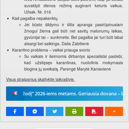
suvaldyti dienos režimą auginant keturis vaikus.
Užsak. Nr. 016
Kad pagalba nepakenktų
Jei būsto šildymu ir šilta apranga pasirūpinusiam
žmogui žiema gali būti net savitų malonumų laikas,
gyvūnijai tai – sunkmetis. Bet pagalba jai turi būti labai
atsargi bei saikinga. Dalia Zabitienė
Karantino problema – vaikai priauga svorio
Su vaikais ir šeimomis dirbantys specialistai pastebi,
kad užsitęsęs karantinas, nuotolinis mokymasis
blogina jų sveikatą. Parengė Marytė Kaniavienė
Visus straipsnius skaitykite laikraštyje.
ūsų žodį“ 2026-iems metams. Geriausia dovana – laikraštis