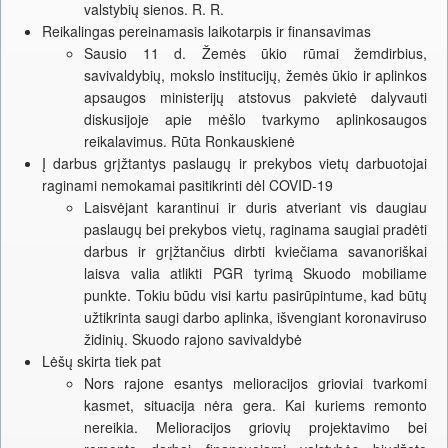
valstybių sienos. R. R.
Reikalingas pereinamasis laikotarpis ir finansavimas
Sausio 11 d. Žemės ūkio rūmai žemdirbius,
savivaldybių, mokslo institucijų, žemės ūkio ir aplinkos
apsaugos ministerijų atstovus pakvietė dalyvauti
diskusijoje apie mėšlo tvarkymo aplinkosaugos
reikalavimus. Rūta Ronkauskienė
Į darbus grįžtantys paslaugų ir prekybos vietų darbuotojai
raginami nemokamai pasitikrinti dėl COVID-19
Laisvėjant karantinui ir duris atveriant vis daugiau
paslaugų bei prekybos vietų, raginama saugiai pradėti
darbus ir grįžtančius dirbti kviečiama savanoriškai
laisva valia atlikti PGR tyrimą Skuodo mobiliame
punkte. Tokiu būdu visi kartu pasirūpintume, kad būtų
užtikrinta saugi darbo aplinka, išvengiant koronaviruso
židinių. Skuodo rajono savivaldybė
Lėšų skirta tiek pat
Nors rajone esantys melioracijos grioviai tvarkomi
kasmet, situacija nėra gera. Kai kuriems remonto
nereikia. Melioracijos griovių projektavimo bei