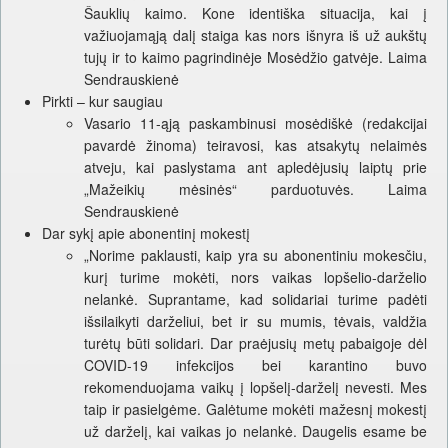
Šauklių kaimo. Kone identiška situacija, kai į
važiuojamąją dalį staiga kas nors išnyra iš už aukštų
tujų ir to kaimo pagrindinėje Mosėdžio gatvėje. Laima
Sendrauskienė
Pirkti – kur saugiau
Vasario 11-ąją paskambinusi mosėdiškė (redakcijai
pavardė žinoma) teiravosi, kas atsakytų nelaimės
atveju, kai paslystama ant apledėjusių laiptų prie
„Mažeikių mėsinės“ parduotuvės. Laima
Sendrauskienė
Dar sykį apie abonentinį mokestį
„Norime paklausti, kaip yra su abonentiniu mokesčiu,
kurį turime mokėti, nors vaikas lopšelio-darželio
nelankė. Suprantame, kad solidariai turime padėti
išsilaikyti darželiui, bet ir su mumis, tėvais, valdžia
turėtų būti solidari. Dar praėjusių metų pabaigoje dėl
COVID-19 infekcijos bei karantino buvo
rekomenduojama vaikų į lopšelį-darželį nevesti. Mes
taip ir pasielgėme. Galėtume mokėti mažesnį mokestį
už darželį, kai vaikas jo nelankė. Daugelis esame be