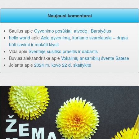
Naujausi komentarai
Saulius
apie
Gyvenimo posūkiai, atvedę į Barstyčius
hello world
apie
Apie gyvenimą, kuriame svarbiausia – drąsa
būti savimi ir mokėti klysti
Vida
apie
Šventėje susitiko praeitis ir dabartis
Buvusi aleksandriškė
apie
Vokalinių ansamblių šventė Šatėse
Jolanta
apie
2024 m. kovo 22 d. skaitykite