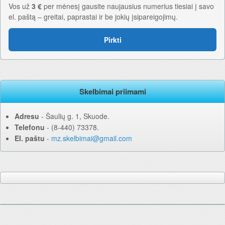
Vos už
3 €
per mėnesį gausite naujausius numerius tiesiai į savo
el. paštą – greitai, paprastai ir be jokių įsipareigojimų.
Pirkti
Skelbimai priimami
Adresu
‐ Šaulių g. 1, Skuode.
Telefonu
‐ (8-440) 73378.
El. paštu
‐
mz.skelbimai@gmail.com