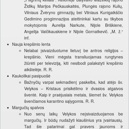
Židikų Marijos Pečkauskaitės, Plungės rajono Kulių,
Vilniaus Žvėryno gimnazijų bei Vilniaus Kunigaikščio
Gedimino progimnazijos ateitininkai kartu su tikybos
mokytojomis Aurelija Narkute, Nijole Briškiene,
Angelija Vaičikauskiene ir Nijole Gornatkevič. „M. ž.“
inf.
Nauja krepšinio lenta
Nelabai įsivaizduotume lietuvį be antros religijos –
krepšinio. Vieni mėgsta transliuojamas rungtynes
žiūrėti per televiziją, kiti nesibodi palakstyti krepšinio
aikštelėje. R. R.
Kaukolikai pasipuošė
Bažnyčių varpai sekmadienį paskelbs, kad atėjo šv.
Velykos – Kristaus prisikėlimo ir dvasios atgaivos
šventė. Kaip ir praėjusiais metais, šiemet šv. Velykos
švenčiamos karantino sąlygomis. R. R.
Margučių spalvos
Nuo senų laikų Velykos neįsivaizduojamos be
margučių. Ir būdų nudažyti kiaušinius yra įvairiausių.
Tad šie patarimai gal pravers jaunoms ir