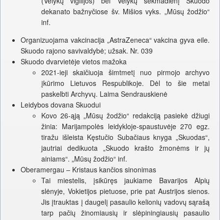
(Velykų vigilijos) bei Velykų sekmadienį Skuodo
dekanato bažnyčiose šv. Mišios vyks. „Mūsų žodžio“
inf.
Organizuojama vakcinacija „AstraZeneca“ vakcina gyva eile.
Skuodo rajono savivaldybė; užsak. Nr. 039
Skuodo dvarvietėje vietos mažoka
2021-ieji skaičiuoja šimtmetį nuo pirmojo archyvo
įkūrimo Lietuvos Respublikoje. Dėl to šie metai
paskelbti Archyvų. Laima Sendrauskienė
Leidybos dovana Skuodui
Kovo 26-ąją „Mūsų žodžio“ redakciją pasiekė džiugi
žinia: Marijampolės leidykloje-spaustuvėje 270 egz.
tiražu išleista Kęstučio Subačiaus knyga „Skuodas“,
jautriai dedikuota „Skuodo krašto žmonėms ir jų
ainiams“. „Mūsų žodžio“ inf.
Oberamergau – Kristaus kančios sinonimas
Tai miestelis, įsikūręs jaukiame Bavarijos Alpių
slėnyje, Vokietijos pietuose, prie pat Austrijos sienos.
Jis įtrauktas į daugelį pasaulio kelionių vadovų sąrašą
tarp pačių žinomiausių ir slėpiningiausių pasaulio