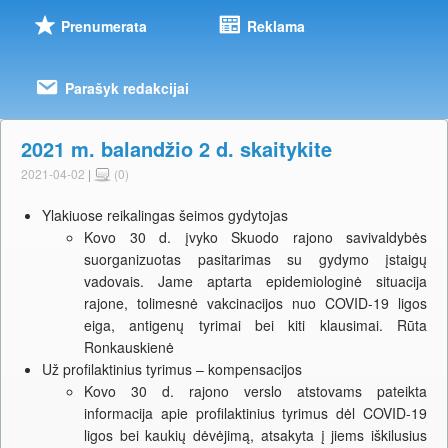
Prenumerata
Reklama
Parašyk redakcijai
2021 m. balandžio 2 d. skaitykite
2021-04-02
|
(0)
Ylakiuose reikalingas šeimos gydytojas
Kovo 30 d. įvyko Skuodo rajono savivaldybės
suorganizuotas pasitarimas su gydymo įstaigų
vadovais. Jame aptarta epidemiologinė situacija
rajone, tolimesnė vakcinacijos nuo COVID-19 ligos
eiga, antigenų tyrimai bei kiti klausimai. Rūta
Ronkauskienė
Už profilaktinius tyrimus – kompensacijos
Kovo 30 d. rajono verslo atstovams pateikta
informacija apie profilaktinius tyrimus dėl COVID-19
ligos bei kaukių dėvėjimą, atsakyta į jiems iškilusius