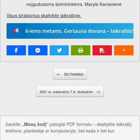
neįgudusioms šeimininkėms. Marytė Kaniavienė
Visus straipsnius skaitykite laikraštyje.
“ 2026-iems metams. Geriausia dovana – laikraštis!
Pranešimo navigacija.
←
ŠILTNAMIAI
→
2021 m. balandžio 7 d. skaitykite
Gaukite
„Mūsų žodį“
patogiai PDF formatu – skaitykite laikraštį
telefone, planšetėje ar kompiuteryje, bet kada ir bet kur.