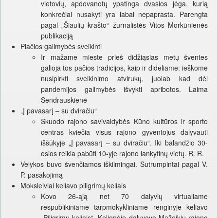
vietovių, apdovanotų ypatinga dvasios jėga, kurią
konkrečiai nusakyti yra labai nepaprasta. Parengta
pagal „Šiaulių krašto“ žurnalistės Vitos Morkūnienės
publikaciją
Plačios galimybės sveikinti
Ir mažame mieste prieš didžiąsias metų šventes
galioja tos pačios tradicijos, kaip ir dideliame: ieškome
nusipirkti sveikinimo atvirukų, juolab kad dėl
pandemijos galimybės išvykti apribotos. Laima
Sendrauskienė
„Į pavasarį – su dviračiu“
Skuodo rajono savivaldybės Kūno kultūros ir sporto
centras kviečia visus rajono gyventojus dalyvauti
iššūkyje „Į pavasarį – su dviračiu“. Iki balandžio 30-
osios reikia pabūti 10-yje rajono lankytinų vietų. R. R.
Velykos buvo švenčiamos iškilmingai. Sutrumpintai pagal V.
P. pasakojimą
Moksleiviai keliavo piligrimų keliais
Kovo 26-ąją net 70 dalyvių virtualiame
respublikiniame tarpmokykliniame renginyje keliavo
„Piligrimų keliais“. Kelionėje dalyvavo Mažeikių rajono