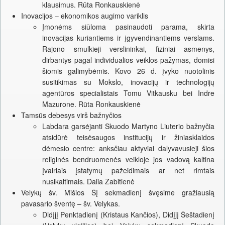
klausimus. Rūta Ronkauskienė
Inovacijos – ekonomikos augimo variklis
Įmonėms siūloma pasinaudoti parama, skirta
inovacijas kuriantiems ir įgyvendinantiems verslams.
Rajono smulkieji verslininkai, fiziniai asmenys,
dirbantys pagal individualios veiklos pažymas, domisi
šiomis galimybėmis. Kovo 26 d. įvyko nuotolinis
susitikimas su Mokslo, inovacijų ir technologijų
agentūros specialistais Tomu Vitkausku bei Indre
Mazurone. Rūta Ronkauskienė
Tamsūs debesys virš bažnyčios
Labdara garsėjanti Skuodo Martyno Liuterio bažnyčia
atsidūrė teisėsaugos institucijų ir žiniasklaidos
dėmesio centre: anksčiau aktyviai dalyvavusieji šios
religinės bendruomenės veikloje jos vadovą kaltina
įvairiais įstatymų pažeidimais ar net rimtais
nusikaltimais. Dalia Zabitienė
Velykų šv. Mišios Šį sekmadienį švęsime gražiausią
pavasario šventę – šv. Velykas.
Didįjį Penktadienį (Kristaus Kančios), Didįjį Šeštadienį