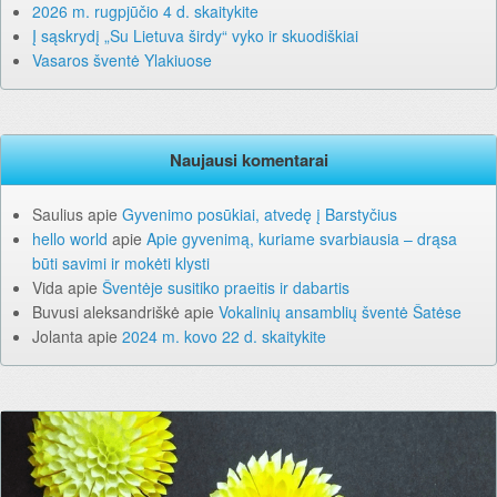
2026 m. rugpjūčio 4 d. skaitykite
Į sąskrydį „Su Lietuva širdy“ vyko ir skuodiškiai
Vasaros šventė Ylakiuose
Naujausi komentarai
Saulius
apie
Gyvenimo posūkiai, atvedę į Barstyčius
hello world
apie
Apie gyvenimą, kuriame svarbiausia – drąsa
būti savimi ir mokėti klysti
Vida
apie
Šventėje susitiko praeitis ir dabartis
Buvusi aleksandriškė
apie
Vokalinių ansamblių šventė Šatėse
Jolanta
apie
2024 m. kovo 22 d. skaitykite