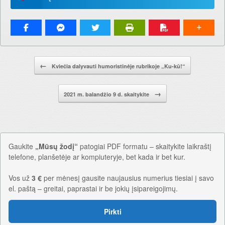
Pranešimo navigacija.
←
Kviečia dalyvauti humoristinėje rubrikoje „Ku-kū!“
→
2021 m. balandžio 9 d. skaitykite
Gaukite
„Mūsų žodį“
patogiai PDF formatu – skaitykite laikraštį
telefone, planšetėje ar kompiuteryje, bet kada ir bet kur.
Vos už
3 €
per mėnesį gausite naujausius numerius tiesiai į savo
el. paštą – greitai, paprastai ir be jokių įsipareigojimų.
Pirkti