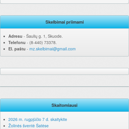
Skelbimai priimami
Adresu
‐ Šaulių g. 1, Skuode.
Telefonu
‐ (8-440) 73378.
El. paštu
‐
mz.skelbimai@gmail.com
Skaitomiausi
2026 m. rugpjūčio 7 d. skaitykite
Žolinės šventė Šatėse