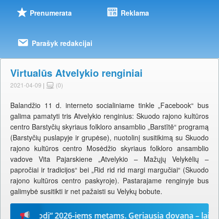
Prenumerata
Reklama
Parašyk redakcijai
Virtualūs Atvelykio renginiai
2021-04-09
|
(0)
Balandžio 11 d. interneto socialiniame tinkle „Facebook“ bus
galima pamatyti tris Atvelykio renginius: Skuodo rajono kultūros
centro Barstyčių skyriaus folkloro ansamblio „Barstītē“ programą
(Barstyčių puslapyje ir grupėse), nuotolinį susitikimą su Skuodo
rajono kultūros centro Mosėdžio skyriaus folkloro ansamblio
vadove Vita Pajarskiene „Atvelykio – Mažųjų Velykėlių –
papročiai ir tradicijos“ bei „Rid rid rid margi margučiai“ (Skuodo
rajono kultūros centro paskyroje). Pastarajame renginyje bus
galimybė susitikti ir net pažaisti su Velykų bobute.
ūsų žodį“ 2026-iems metams. Geriausia dovana – laikrašti