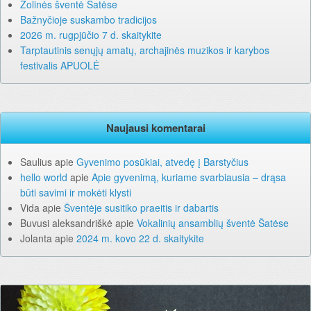
Žolinės šventė Šatėse
Bažnyčioje suskambo tradicijos
2026 m. rugpjūčio 7 d. skaitykite
Tarptautinis senųjų amatų, archajinės muzikos ir karybos
festivalis APUOLĖ
Naujausi komentarai
Saulius
apie
Gyvenimo posūkiai, atvedę į Barstyčius
hello world
apie
Apie gyvenimą, kuriame svarbiausia – drąsa
būti savimi ir mokėti klysti
Vida
apie
Šventėje susitiko praeitis ir dabartis
Buvusi aleksandriškė
apie
Vokalinių ansamblių šventė Šatėse
Jolanta
apie
2024 m. kovo 22 d. skaitykite