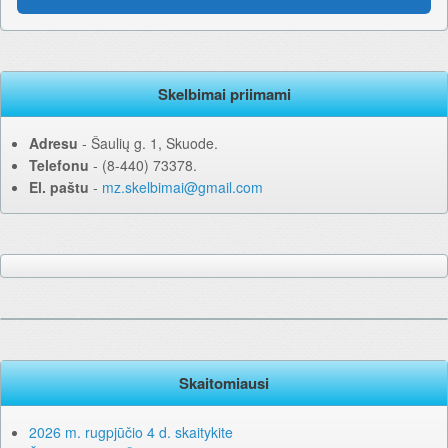
Skelbimai priimami
Adresu
‐ Šaulių g. 1, Skuode.
Telefonu
‐ (8-440) 73378.
El. paštu
‐
mz.skelbimai@gmail.com
Skaitomiausi
2026 m. rugpjūčio 4 d. skaitykite