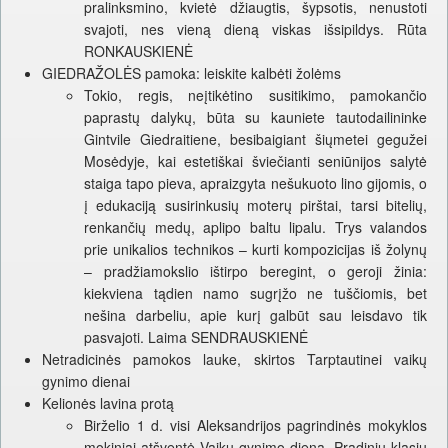
pralinksmino, kvietė džiaugtis, šypsotis, nenustoti
svajoti, nes vieną dieną viskas išsipildys. Rūta
RONKAUSKIENĖ
GIEDRAŽOLĖS pamoka: leiskite kalbėti žolėms
Tokio, regis, neįtikėtino susitikimo, pamokančio
paprastų dalykų, būta su kauniete tautodailininke
Gintvile Giedraitiene, besibaigiant šiųmetei gegužei
Mosėdyje, kai estetiškai šviečianti seniūnijos salytė
staiga tapo pieva, apraizgyta nešukuoto lino gijomis, o
į edukaciją susirinkusių moterų pirštai, tarsi bitelių,
renkančių medų, aplipo baltu lipalu. Trys valandos
prie unikalios technikos – kurti kompozicijas iš žolynų
– pradžiamokslio ištirpo beregint, o geroji žinia:
kiekviena tądien namo sugrįžo ne tuščiomis, bet
nešina darbeliu, apie kurį galbūt sau leisdavo tik
pasvajoti. Laima SENDRAUSKIENĖ
Netradicinės pamokos lauke, skirtos Tarptautinei vaikų
gynimo dienai
Kelionės lavina protą
Birželio 1 d. visi Aleksandrijos pagrindinės mokyklos
mokiniai atšventė Vaikų gynimo dieną. Pradinių klasių