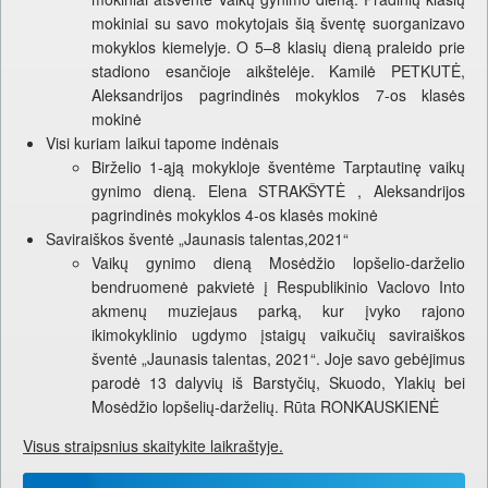
mokiniai su savo mokytojais šią šventę suorganizavo
mokyklos kiemelyje. O 5–8 klasių dieną praleido prie
stadiono esančioje aikštelėje. Kamilė PETKUTĖ,
Aleksandrijos pagrindinės mokyklos 7-os klasės
mokinė
Visi kuriam laikui tapome indėnais
Birželio 1-ąją mokykloje šventėme Tarptautinę vaikų
gynimo dieną. Elena STRAKŠYTĖ , Aleksandrijos
pagrindinės mokyklos 4-os klasės mokinė
Saviraiškos šventė „Jaunasis talentas,2021“
Vaikų gynimo dieną Mosėdžio lopšelio-darželio
bendruomenė pakvietė į Respublikinio Vaclovo Into
akmenų muziejaus parką, kur įvyko rajono
ikimokyklinio ugdymo įstaigų vaikučių saviraiškos
šventė „Jaunasis talentas, 2021“. Joje savo gebėjimus
parodė 13 dalyvių iš Barstyčių, Skuodo, Ylakių bei
Mosėdžio lopšelių-darželių. Rūta RONKAUSKIENĖ
Visus straipsnius skaitykite laikraštyje.