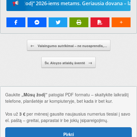
ūsų žodį“ 2026-iems metams. Geriausia dovana – laikrašti
Pranešimo navigacija.
←
Vaisingumo sutrikimai – ne nuosprendis,…
→
Šv. Aloyzo atlaidų šventė
Gaukite
„Mūsų žodį“
patogiai PDF formatu – skaitykite laikraštį
telefone, planšetėje ar kompiuteryje, bet kada ir bet kur.
Vos už
3 €
per mėnesį gausite naujausius numerius tiesiai į savo
el. paštą – greitai, paprastai ir be jokių įsipareigojimų.
Pirkti