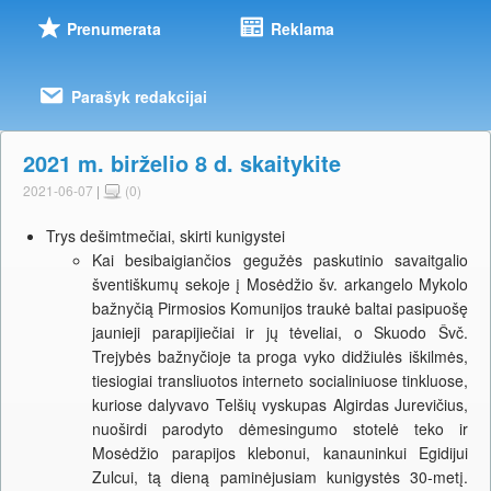
Prenumerata
Reklama
Parašyk redakcijai
2021 m. birželio 8 d. skaitykite
2021-06-07
|
(0)
Trys dešimtmečiai, skirti kunigystei
Kai besibaigiančios gegužės paskutinio savaitgalio
šventiškumų sekoje į Mosėdžio šv. arkangelo Mykolo
bažnyčią Pirmosios Komunijos traukė baltai pasipuošę
jaunieji parapijiečiai ir jų tėveliai, o Skuodo Švč.
Trejybės bažnyčioje ta proga vyko didžiulės iškilmės,
tiesiogiai transliuotos interneto socialiniuose tinkluose,
kuriose dalyvavo Telšių vyskupas Algirdas Jurevičius,
nuoširdi parodyto dėmesingumo stotelė teko ir
Mosėdžio parapijos klebonui, kanauninkui Egidijui
Zulcui, tą dieną paminėjusiam kunigystės 30-metį.