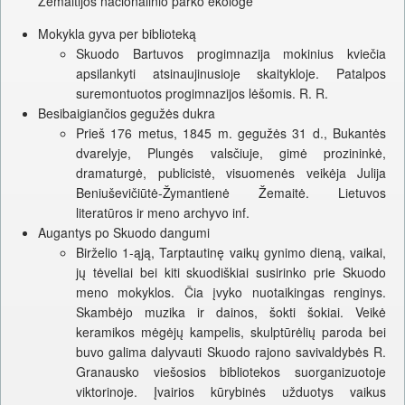
Žemaitijos nacionalinio parko ekologė
Mokykla gyva per biblioteką
Skuodo Bartuvos progimnazija mokinius kviečia
apsilankyti atsinaujinusioje skaitykloje. Patalpos
suremontuotos progimnazijos lėšomis. R. R.
Besibaigiančios gegužės dukra
Prieš 176 metus, 1845 m. gegužės 31 d., Bukantės
dvarelyje, Plungės valsčiuje, gimė prozininkė,
dramaturgė, publicistė, visuomenės veikėja Julija
Beniuševičiūtė-Žymantienė Žemaitė. Lietuvos
literatūros ir meno archyvo inf.
Augantys po Skuodo dangumi
Birželio 1-ąją, Tarptautinę vaikų gynimo dieną, vaikai,
jų tėveliai bei kiti skuodiškiai susirinko prie Skuodo
meno mokyklos. Čia įvyko nuotaikingas renginys.
Skambėjo muzika ir dainos, šokti šokiai. Veikė
keramikos mėgėjų kampelis, skulptūrėlių paroda bei
buvo galima dalyvauti Skuodo rajono savivaldybės R.
Granausko viešosios bibliotekos suorganizuotoje
viktorinoje. Įvairios kūrybinės užduotys vaikus