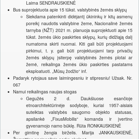
Laima SENDRAUSKIENĖ
Bus suprojektuota apie 15 tūkst. valstybinės žemės sklypų
Siekdama patenkinti didėjantį ūkininkų ir kitų asmenų
poreikį naudotis valstybine žeme, Nacionalinė žemės
tarnyba (NŽT) 2021 m. planuoja suprojektuoti apie 15
tūkst. žemės ūkio paskirties sklypų, kurių didžiąją dalį
numatoma skirti nuomai. Kiti gali būti projektuojami
pirkimui, t. y. gali būti projektuojami tarp privačių
žemės sklypų įsiterpę valstybinės žemės plotai ar
žemė, reikalinga žemės ūkio paskirties pastatams
eksploatuoti. „Mūsų žodžio“ inf.
Padaryk rytojaus save laimingesniu ir stipresniu! Užsak. Nr.
067
Namui reikalingas naujas stogas
Gegužės 2 d. Daukšiuose esančioje
etnoarchitektūrinėje sodyboje, kuriai 1957-aisiais
suteiktas valstybės saugomo objekto statusas,
apsilankė „FixusMobilis“ komanda ir įvertino
gyvenamojo namo būklę. Rūta RONKAUSKIENĖ
Per gimtinę žengia birželis. Marija JANKAUSKIENĖ,