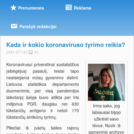
Prenumerata
Reklama
Parašyk redakcijai
Kada ir kokio koronaviruso tyrimo reikia?
2021-07-13
|
(0)
Koronavirusui priverstinai sustabdžius
įsibėgėjusį pasaulį, testai tapo
neatsiejama mūsų gyvenimo dalimi.
Lietuvos statistikos departamento
duomenimis, per visą pandemijos
laikotarpį šalyje buvo atlikta per tris
milijonus PGR, daugiau nei 630
Irma sako, jog
tūkstančių antigeno ir netoli 170
labiausiai bijojo
tūkstančių antikūnų tyrimų.
užkrėsti savo
tėvus. Nuotr. iš
Piliečiai iš įvairių šalies rajonų
asmeninio archyvo