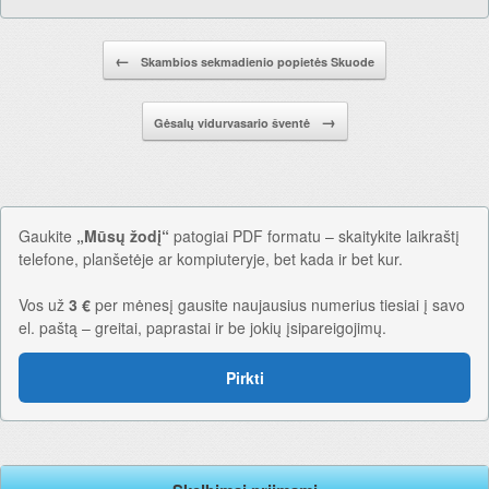
Pranešimo navigacija.
←
Skambios sekmadienio popietės Skuode
→
Gėsalų vidurvasario šventė
Gaukite
„Mūsų žodį“
patogiai PDF formatu – skaitykite laikraštį
telefone, planšetėje ar kompiuteryje, bet kada ir bet kur.
Vos už
3 €
per mėnesį gausite naujausius numerius tiesiai į savo
el. paštą – greitai, paprastai ir be jokių įsipareigojimų.
Pirkti