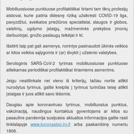
Mobiliuosiuose punktuose profilaktiškai tiriami tam tikrų profesijų
atstovai, kurie patiria didesnę riziką užsikrėsti COVID-19 liga,
pavyzdžiui, sveikatos priežiūros specialistai, slaugos ir globos,
vaistinių, ugdymo įstaigų, mažmeninės prekybos įmonių
darbuotojai, grožio paslaugų teikėjai ir kt.
Išsitirti taip pat gali asmenys, norintys pasinaudoti ūkinės veiklos
ar kitos veiklos sąlygomis ir (ar) išvykti į užsienio valstybes.
Serologinis SARS-CoV-2 tyrimas mobiliuosiuose punktuose
atliekamas periodiškai profilaktiškai tiriamiems asmenims.
Jeigu neatitinkate nei vieno iš kriterijų, tačiau norite atlikti
nurodytus tyrimus, galite kreiptis į tyrimus turinčias teisę atlikti
įstaigas ir juos atlikti savo lėšomis.
Daugiau apie koronaviruso tyrimus, mobiliuosius punktus,
vakcinaciją, naudingus kontaktus gyventojams ar kitos su
pasauline pandemija susijusios aktualios informacijos galite rasti
tinklalapyje
www.koronastop.lrv.lt
arba paskambinę numeriu
1808.