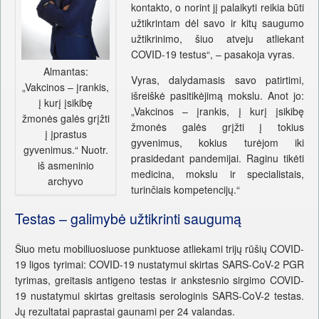
kontakto, o norint jį palaikyti reikia būti
užtikrintam dėl savo ir kitų saugumo
užtikrinimo, šiuo atveju atliekant
COVID-19 testus“, – pasakoja vyras.
Almantas:
Vyras, dalydamasis savo patirtimi,
„Vakcinos – įrankis,
išreiškė pasitikėjimą mokslu. Anot jo:
į kurį įsikibę
„Vakcinos – įrankis, į kurį įsikibę
žmonės galės grįžti
žmonės galės grįžti į tokius
į įprastus
gyvenimus, kokius turėjom iki
gyvenimus.“ Nuotr.
prasidedant pandemijai. Raginu tikėti
iš asmeninio
medicina, mokslu ir specialistais,
archyvo
turinčiais kompetencijų.“
Testas – galimybė užtikrinti saugumą
Šiuo metu mobiliuosiuose punktuose atliekami trijų rūšių COVID-
19 ligos tyrimai: COVID-19 nustatymui skirtas SARS-CoV-2 PGR
tyrimas, greitasis antigeno testas ir ankstesnio sirgimo COVID-
19 nustatymui skirtas greitasis serologinis SARS-CoV-2 testas.
Jų rezultatai paprastai gaunami per 24 valandas.