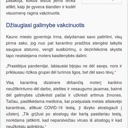
pasakoja, kokius testus jiems tenka
atlikti, kaip jie gyvena šiandien ir kodėl
visuomenę ragina vakcinuotis.
Džiaugiasi galimybe vakcinuotis
Kauno miesto gyventoja Irma, dalydamasi savo patirtimi, visų
pirma sako, jog nuo pat karantino pradžios stengėsi laikytis
saugaus atstumo, vengti susibūrimų, o dezinfekcinis skystis
tapo neatsiejama moters kasdienybės dalimi.
„Prasidėjus pandemijai, labiausiai bijojau ne dėl savęs, nors ir
priklausau rizikos grupei dėl turimos ligos, bet dėl savo tėvų.“
Visą karantiną dizainere dirbančią moterį kankino
neužtikrintumo dėl darbo, ateities ir nesaugumo jausmas, baimė
dėl galimybės užsikrėsti pačiai ir užkrėsti artimus žmones.
Tačiau, pasitikėdama medicina, kai praėjusiais metais atlaisvėjo
karantinas, atlikusi COVID-19 testą, ji išvyko atostogauti į
užsienį. „Tik grįžusi po atostogų dar kartą pasidariau testą,
norėdama įsitikinti, kad neparsivežiau viruso iš atostogų ir kad
neužkrėsiu aplinkinių.“