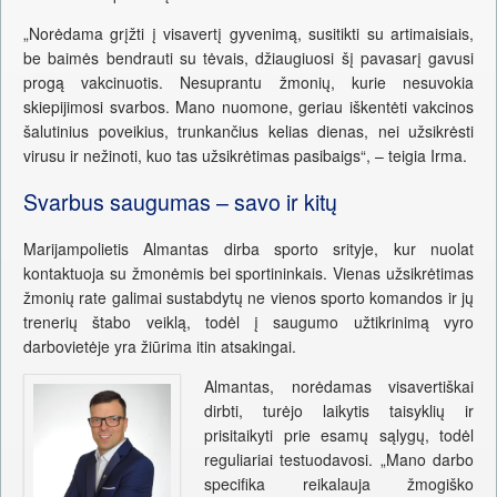
„Norėdama grįžti į visavertį gyvenimą, susitikti su artimaisiais,
be baimės bendrauti su tėvais, džiaugiuosi šį pavasarį gavusi
progą vakcinuotis. Nesuprantu žmonių, kurie nesuvokia
skiepijimosi svarbos. Mano nuomone, geriau iškentėti vakcinos
šalutinius poveikius, trunkančius kelias dienas, nei užsikrėsti
virusu ir nežinoti, kuo tas užsikrėtimas pasibaigs“, – teigia Irma.
Svarbus saugumas – savo ir kitų
Marijampolietis Almantas dirba sporto srityje, kur nuolat
kontaktuoja su žmonėmis bei sportininkais. Vienas užsikrėtimas
žmonių rate galimai sustabdytų ne vienos sporto komandos ir jų
trenerių štabo veiklą, todėl į saugumo užtikrinimą vyro
darbovietėje yra žiūrima itin atsakingai.
Almantas, norėdamas visavertiškai
dirbti, turėjo laikytis taisyklių ir
prisitaikyti prie esamų sąlygų, todėl
reguliariai testuodavosi. „Mano darbo
specifika reikalauja žmogiško