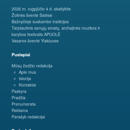
2026 m. rugpjūčio 4 d. skaitykite
Žolinės šventė Šatėse
Bažnyčioje suskambo tradicijos
Tarptautinis senųjų amatų, archajinės muzikos ir
karybos festivalis APUOLĖ
Vasaros šventė Ylakiuose
Puslapiai
Mūsų žodžio redakcija
Apie mus
Istorija
Kontaktai
Paskyra
Pradžia
Prenumerata
Reklama
Parašyk redakcijai