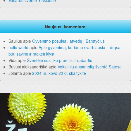
Vasaros šventė Ylakiuose
Naujausi komentarai
Saulius
apie
Gyvenimo posūkiai, atvedę į Barstyčius
hello world
apie
Apie gyvenimą, kuriame svarbiausia – drąsa
būti savimi ir mokėti klysti
Vida
apie
Šventėje susitiko praeitis ir dabartis
Buvusi aleksandriškė
apie
Vokalinių ansamblių šventė Šatėse
Jolanta
apie
2024 m. kovo 22 d. skaitykite