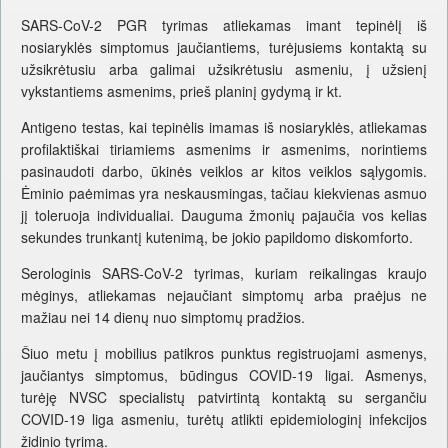
SARS-CoV-2 PGR tyrimas atliekamas imant tepinėlį iš
nosiaryklės simptomus jaučiantiems, turėjusiems kontaktą su
užsikrėtusiu arba galimai užsikrėtusiu asmeniu, į užsienį
vykstantiems asmenims, prieš planinį gydymą ir kt.
Antigeno testas, kai tepinėlis imamas iš nosiaryklės, atliekamas
profilaktiškai tiriamiems asmenims ir asmenims, norintiems
pasinaudoti darbo, ūkinės veiklos ar kitos veiklos sąlygomis.
Ėminio paėmimas yra neskausmingas, tačiau kiekvienas asmuo
jį toleruoja individualiai. Dauguma žmonių pajaučia vos kelias
sekundes trunkantį kutenimą, be jokio papildomo diskomforto.
Serologinis SARS-CoV-2 tyrimas, kuriam reikalingas kraujo
mėginys, atliekamas nejaučiant simptomų arba praėjus ne
mažiau nei 14 dienų nuo simptomų pradžios.
Šiuo metu į mobilius patikros punktus registruojami asmenys,
jaučiantys simptomus, būdingus COVID-19 ligai. Asmenys,
turėję NVSC specialistų patvirtintą kontaktą su sergančiu
COVID-19 liga asmeniu, turėtų atlikti epidemiologinį infekcijos
židinio tyrimą.