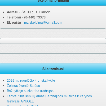
Skelbimai priimami
Adresu
‐ Šaulių g. 1, Skuode.
Telefonu
‐ (8-440) 73378.
El. paštu
‐
mz.skelbimai@gmail.com
Skaitomiausi
2026 m. rugpjūčio 4 d. skaitykite
Žolinės šventė Šatėse
Bažnyčioje suskambo tradicijos
Tarptautinis senųjų amatų, archajinės muzikos ir karybos
festivalis APUOLĖ