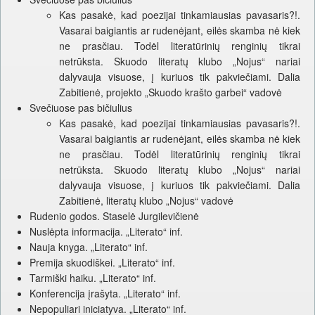
Kas pasakė, kad poezijai tinkamiausias pavasaris?!.
Vasarai baigiantis ar rudenėjant, eilės skamba nė kiek
ne prasčiau. Todėl literatūrinių renginių tikrai
netrūksta. Skuodo literatų klubo „Nojus“ nariai
dalyvauja visuose, į kuriuos tik pakviečiami. Dalia
Zabitienė, projekto „Skuodo krašto garbei“ vadovė
Svečiuose pas bičiulius
Kas pasakė, kad poezijai tinkamiausias pavasaris?!.
Vasarai baigiantis ar rudenėjant, eilės skamba nė kiek
ne prasčiau. Todėl literatūrinių renginių tikrai
netrūksta. Skuodo literatų klubo „Nojus“ nariai
dalyvauja visuose, į kuriuos tik pakviečiami. Dalia
Zabitienė, literatų klubo „Nojus“ vadovė
Rudenio godos. Staselė Jurgilevičienė
Nuslėpta informacija. „Literato“ inf.
Nauja knyga. „Literato“ inf.
Premija skuodiškei. „Literato“ inf.
Tarmiški haiku. „Literato“ inf.
Konferencija įrašyta. „Literato“ inf.
Nepopuliari iniciatyva. „Literato“ inf.