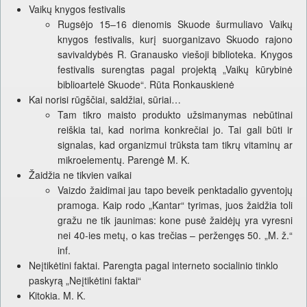
Vaikų knygos festivalis
Rugsėjo 15–16 dienomis Skuode šurmuliavo Vaikų
knygos festivalis, kurį suorganizavo Skuodo rajono
savivaldybės R. Granausko viešoji biblioteka. Knygos
festivalis surengtas pagal projektą „Vaikų kūrybinė
biblioartelė Skuode“. Rūta Ronkauskienė
Kai norisi rūgščiai, saldžiai, sūriai…
Tam tikro maisto produkto užsimanymas nebūtinai
reiškia tai, kad norima konkrečiai jo. Tai gali būti ir
signalas, kad organizmui trūksta tam tikrų vitaminų ar
mikroelementų. Parengė M. K.
Žaidžia ne tikvien vaikai
Vaizdo žaidimai jau tapo beveik penktadalio gyventojų
pramoga. Kaip rodo „Kantar“ tyrimas, juos žaidžia toli
gražu ne tik jaunimas: kone pusė žaidėjų yra vyresni
nei 40-ies metų, o kas trečias – peržengęs 50. „M. ž.“
inf.
Neįtikėtini faktai. Parengta pagal interneto socialinio tinklo
paskyrą „Neįtikėtini faktai“
Kitokia. M. K.