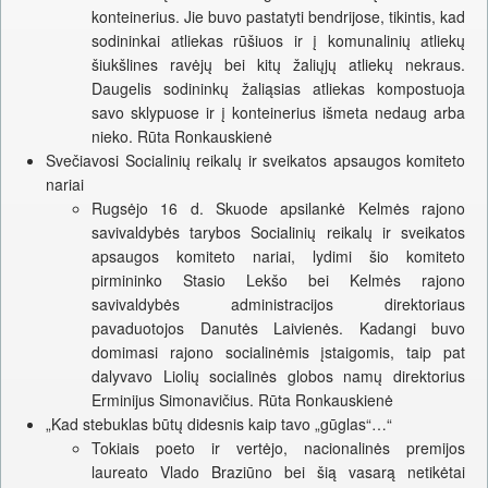
konteinerius. Jie buvo pastatyti bendrijose, tikintis, kad
sodininkai atliekas rūšiuos ir į komunalinių atliekų
šiukšlines ravėjų bei kitų žaliųjų atliekų nekraus.
Daugelis sodininkų žaliąsias atliekas kompostuoja
savo sklypuose ir į konteinerius išmeta nedaug arba
nieko. Rūta Ronkauskienė
Svečiavosi Socialinių reikalų ir sveikatos apsaugos komiteto
nariai
Rugsėjo 16 d. Skuode apsilankė Kelmės rajono
savivaldybės tarybos Socialinių reikalų ir sveikatos
apsaugos komiteto nariai, lydimi šio komiteto
pirmininko Stasio Lekšo bei Kelmės rajono
savivaldybės administracijos direktoriaus
pavaduotojos Danutės Laivienės. Kadangi buvo
domimasi rajono socialinėmis įstaigomis, taip pat
dalyvavo Liolių socialinės globos namų direktorius
Erminijus Simonavičius. Rūta Ronkauskienė
„Kad stebuklas būtų didesnis kaip tavo „gūglas“…“
Tokiais poeto ir vertėjo, nacionalinės premijos
laureato Vlado Braziūno bei šią vasarą netikėtai