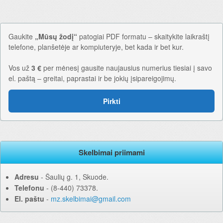
Gaukite
„Mūsų žodį“
patogiai PDF formatu – skaitykite laikraštį
telefone, planšetėje ar kompiuteryje, bet kada ir bet kur.
Vos už
3 €
per mėnesį gausite naujausius numerius tiesiai į savo
el. paštą – greitai, paprastai ir be jokių įsipareigojimų.
Pirkti
Skelbimai priimami
Adresu
‐ Šaulių g. 1, Skuode.
Telefonu
‐ (8-440) 73378.
El. paštu
‐
mz.skelbimai@gmail.com