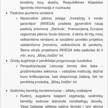
kovidinių lovų skaičių. Respublikinės Klaipėdos
ligoninės informacija ir nuotrauka
Paskolos jauniems verslams
Nacionalinė plėtros įstaiga „Investicijų ir verslo
garantijos“ (INVEGA) pradeda įgyvendinti naują
paskolų priemonę „Startuok“, finansuojamą Europos
regioninės plėtros fondo lėšomis. Ji skirta iki trijų metų
veikiantiems verslams ar socialinio poveikio projektus
vykdančioms įmonėms, veikiančioms iki penkerių.
Šiems verslo projektams INVEGA teiks paskolas iki 3
mln. eurų. „Mūsų žodžio“ inf.
Grūdų augintojai ir perdirbėjai prognozuoja nuostolius
Perspektyviausia Lietuvoje žemės ūkio šaka –
grūdininkystės sektorius – valstybės institucijų dažnai
buvo kritikuojamas, kad eksportuoja žaliavą, bet ne
perdirbtą produktą. „Mūsų žodžio“ inf.
Sodininkų bendrijų konteineriuose – atliekų maišalynė
Rudenį, augalams baigiant vegetaciją, sodininkų
bendrijų soduose atsiranda nereikalingų obuolių.
Visas žaliąsias atliekas galima išmesti į tam skirtus