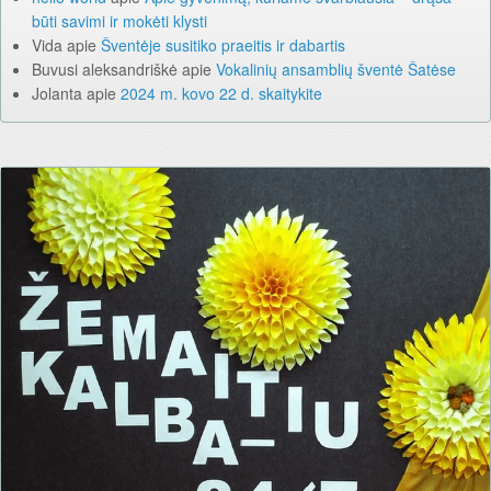
būti savimi ir mokėti klysti
Vida
apie
Šventėje susitiko praeitis ir dabartis
Buvusi aleksandriškė
apie
Vokalinių ansamblių šventė Šatėse
Jolanta
apie
2024 m. kovo 22 d. skaitykite