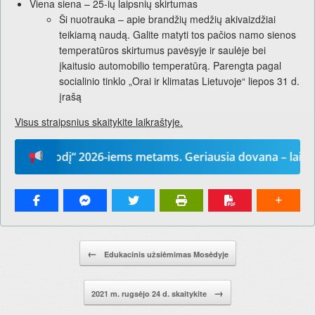
Viena siena – 25-ių laipsnių skirtumas
Ši nuotrauka – apie brandžių medžių akivaizdžiai
teikiamą naudą. Galite matyti tos pačios namo sienos
temperatūros skirtumus pavėsyje ir saulėje bei
įkaitusio automobilio temperatūrą. Parengta pagal
socialinio tinklo „Orai ir klimatas Lietuvoje“ liepos 31 d.
įrašą
Visus straipsnius skaitykite laikraštyje.
sų žodį“ 2026-iems metams. Geriausia dovana – laikraštis
Pranešimo navigacija.
←
Edukacinis užsiėmimas Mosėdyje
→
2021 m. rugsėjo 24 d. skaitykite