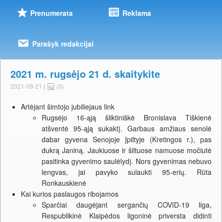
Prenumerata
Reklama
Parašyk redakcijai
2021 m. rugsėjo 21 d. skaitykite
2021-09-21
|
(0)
Artėjant šimtojo jubiliejaus link
Rugsėjo 16-ąją šliktiniškė Bronislava Tiškienė
atšventė 95-ąją sukaktį. Garbaus amžiaus senolė
dabar gyvena Senojoje Įpiltyje (Kretingos r.), pas
dukrą Janiną. Jaukiuose ir šiltuose namuose močiutė
pasitinka gyvenimo saulėlydį. Nors gyvenimas nebuvo
lengvas, jai pavyko sulaukti 95-erių. Rūta
Ronkauskienė
Kai kurios paslaugos ribojamos
Sparčiai daugėjant sergančių COVID-19 liga,
Respublikinė Klaipėdos ligoninė priversta didinti