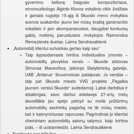
gyvenimo kelionę baigusio kompozitoriaus,
etnomuzikologo Algirdo Klovos vokalinio ciklo žodžiais
ir garsais rugsėjo 15-ąją iš Skuodo meno mokyklos
scenos suskambo jauno bei mūsų kraštą garsinančio
vokalisto ir jam akompanavusios, daugybei konkursų
gabių mokinių paruošusios mokytojos Raimondos
Remezienės duetas. Laima Sendrauskienė
„Automobilį klientui sutvarkau geriau kaip sau“
Taip šypsodamasis tvirtina individualios įmonės –
automobilių plovyklos verslo – Skuode atstovas
Simonas Macevičius, įsikūręs Statybininkų gatvėje,
UAB „Ardarus“ išnuomotose patalpose. Jo verslas –
taip pat Skuodo miesto VVG projekto „Pagalba
jaunam verslui Skuode“ sudedamoji. Labai darbštus ir
atsakingas, savo darbui atsidavęs 27-erių metų
skuodiškis jau spėjo pelnyti su meile prižiūrimų
automobilių savininkų pagarbą ne tik mūsų mieste,
bet ir kaimyniniuose rajonuose. Pagrindiniai jo klientai
cheminiam automobilių salonų valymui, kaip tvirtina
pats, – iš uostamiesčio. Laima Sendrauskienė
Svečiuose pas bičiulius