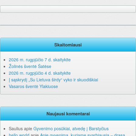
Skaitomiausi
2026 m. rugpjūčio 7 d. skaitykite
Žolinės šventė Šatėse
2026 m. rugpjūčio 4 d. skaitykite
Į sąskrydį „Su Lietuva širdy“ vyko ir skuodiškiai
Vasaros šventė Ylakiuose
Naujausi komentarai
Saulius
apie
Gyvenimo posūkiai, atvedę į Barstyčius
hello world
apie
Apie gyvenimą, kuriame svarbiausia – drąsa