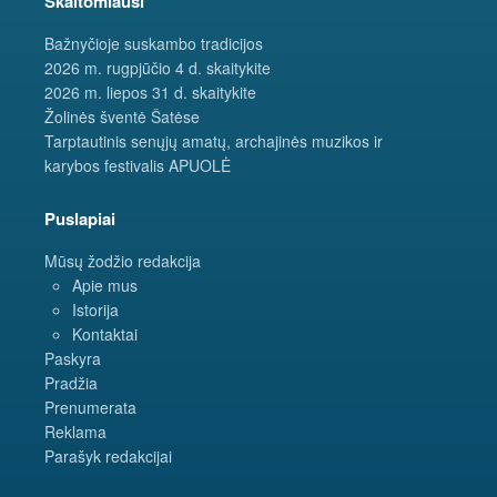
Skaitomiausi
Bažnyčioje suskambo tradicijos
2026 m. rugpjūčio 4 d. skaitykite
2026 m. liepos 31 d. skaitykite
Žolinės šventė Šatėse
Tarptautinis senųjų amatų, archajinės muzikos ir
karybos festivalis APUOLĖ
Puslapiai
Mūsų žodžio redakcija
Apie mus
Istorija
Kontaktai
Paskyra
Pradžia
Prenumerata
Reklama
Parašyk redakcijai