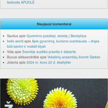
festivalis APUOLĖ
Naujausi komentarai
Saulius
apie
Gyvenimo posūkiai, atvedę į Barstyčius
hello world
apie
Apie gyvenimą, kuriame svarbiausia – drąsa
būti savimi ir mokėti klysti
Vida
apie
Šventėje susitiko praeitis ir dabartis
Buvusi aleksandriškė
apie
Vokalinių ansamblių šventė Šatėse
Jolanta
apie
2024 m. kovo 22 d. skaitykite