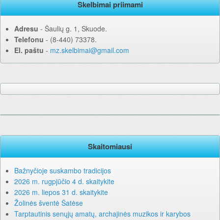
Skelbimai priimami
Adresu
‐ Šaulių g. 1, Skuode.
Telefonu
‐ (8-440) 73378.
El. paštu
‐
mz.skelbimai@gmail.com
Skaitomiausi
Bažnyčioje suskambo tradicijos
2026 m. rugpjūčio 4 d. skaitykite
2026 m. liepos 31 d. skaitykite
Žolinės šventė Šatėse
Tarptautinis senųjų amatų, archajinės muzikos ir karybos