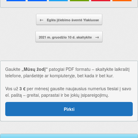
Pranešimo navigacija.
←
Eglės įžiebimo šventė Ylakiuose
→
2021 m. gruodžio 10 d. skaitykite
Gaukite
„Mūsų žodį“
patogiai PDF formatu – skaitykite laikraštį
telefone, planšetėje ar kompiuteryje, bet kada ir bet kur.
Vos už
3 €
per mėnesį gausite naujausius numerius tiesiai į savo
el. paštą – greitai, paprastai ir be jokių įsipareigojimų.
Pirkti