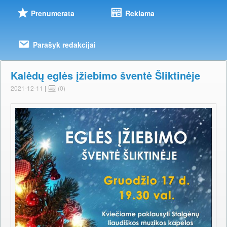
Prenumerata
Reklama
Parašyk redakcijai
Kalėdų eglės įžiebimo šventė Šliktinėje
2021-12-11
|
(0)