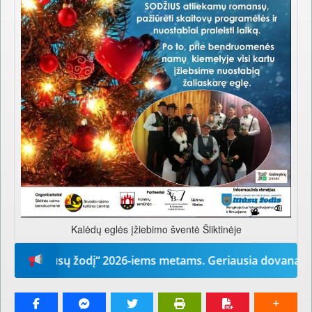
Kalėdų eglės įžiebimo šventė Šliktinėje
e „Mūsų žodį“ 2026-iems metams. Geriausia dovana – laikra