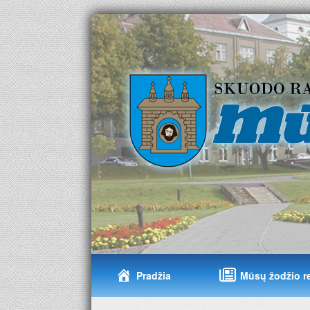
Pradžia
Mūsų žodžio r