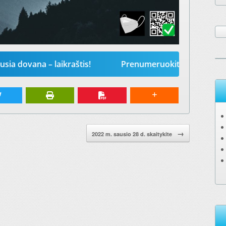
na – laikraštis!
Prenumeruokite „Mūsų žodį“ 2026-i
→
2022 m. sausio 28 d. skaitykite