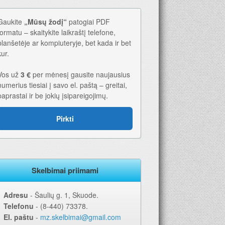
Gaukite
„Mūsų žodį“
patogiai PDF
formatu – skaitykite laikraštį telefone,
planšetėje ar kompiuteryje, bet kada ir bet
kur.
Vos už
3 €
per mėnesį gausite naujausius
numerius tiesiai į savo el. paštą – greitai,
paprastai ir be jokių įsipareigojimų.
Pirkti
Skelbimai priimami
Adresu
‐ Šaulių g. 1, Skuode.
Telefonu
‐ (8-440) 73378.
El. paštu
‐
mz.skelbimai@gmail.com