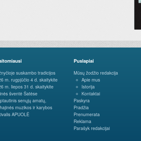
aitomiausi
Puslapiai
nyčioje suskambo tradicijos
Mūsų žodžio redakcija
6 m. rugpjūčio 4 d. skaitykite
Apie mus
6 m. liepos 31 d. skaitykite
Istorija
inės šventė Šatėse
Kontaktai
ptautinis senųjų amatų,
Paskyra
hajinės muzikos ir karybos
Pradžia
tivalis APUOLĖ
Prenumerata
Reklama
Parašyk redakcijai