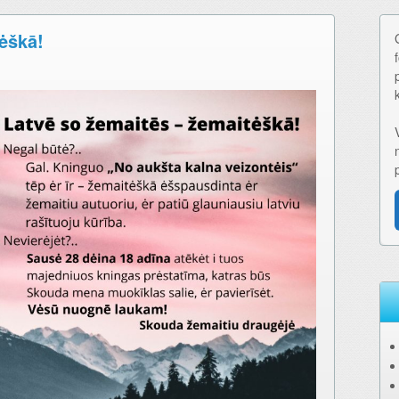
tėškā!