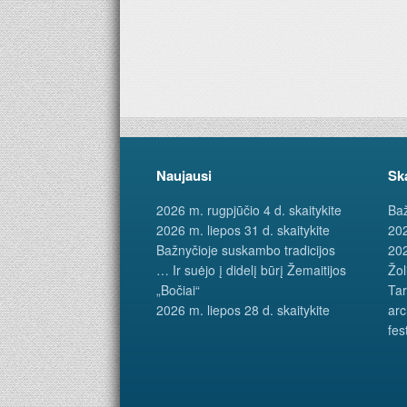
Naujausi
Sk
2026 m. rugpjūčio 4 d. skaitykite
Baž
2026 m. liepos 31 d. skaitykite
202
Bažnyčioje suskambo tradicijos
202
… Ir suėjo į didelį būrį Žemaitijos
Žol
„Bočiai“
Tar
2026 m. liepos 28 d. skaitykite
arc
fes