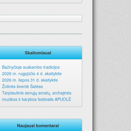
ems metams. Geriausia dovana – laikraštis!
Skaitomiausi
Bažnyčioje suskambo tradicijos
2026 m. rugpjūčio 4 d. skaitykite
2026 m. liepos 31 d. skaitykite
Žolinės šventė Šatėse
Tarptautinis senųjų amatų, archajinės
muzikos ir karybos festivalis APUOLĖ
Naujausi komentarai