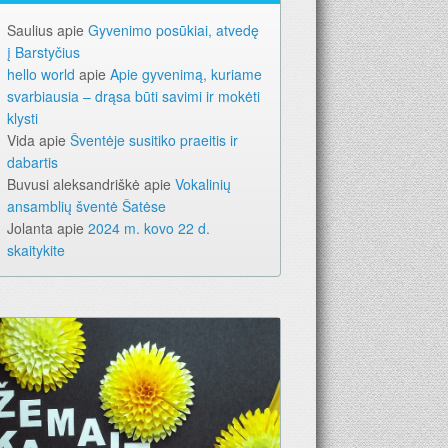
Saulius
apie
Gyvenimo posūkiai, atvedę
į Barstyčius
hello world
apie
Apie gyvenimą, kuriame
svarbiausia – drąsa būti savimi ir mokėti
klysti
Vida
apie
Šventėje susitiko praeitis ir
dabartis
Buvusi aleksandriškė
apie
Vokalinių
ansamblių šventė Šatėse
Jolanta
apie
2024 m. kovo 22 d.
skaitykite