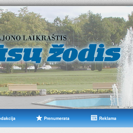
edakcija
Prenumerata
Reklama