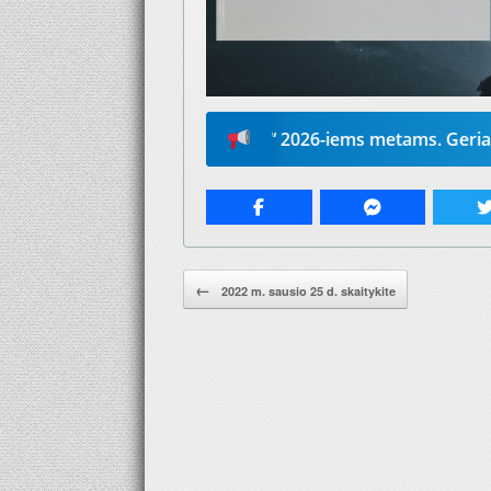
numeruokite „Mūsų žodį“ 2026-iems metams. Geriausia dova
Pranešimo navigacija.
←
2022 m. sausio 25 d. skaitykite