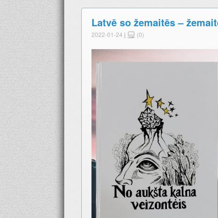
Latvē so žemait­ēs – žemai
2022-01-24
|
(0)