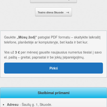
→
Teatro diena Skuode
Gaukite
„Mūsų žodį“
patogiai PDF formatu – skaitykite laikraštį
telefone, planšetėje ar kompiuteryje, bet kada ir bet kur.
Vos už
3 €
per mėnesį gausite naujausius numerius tiesiai į savo
el. paštą – greitai, paprastai ir be jokių įsipareigojimų.
Pirkti
Skelbimai priimami
Adresu
‐ Šaulių g. 1, Skuode.