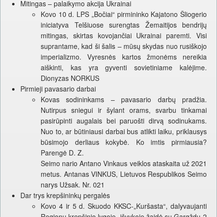
Mitingas – palaikymo akcija Ukrainai
Kovo 10 d. LPS „Bočiai“ pirmininko Kajatono Šliogerio
iniciatyva Telšiuose surengtas Žemaitijos bendrijų
mitingas, skirtas kovojančiai Ukrainai paremti. Visi
suprantame, kad ši šalis – mūsų skydas nuo rusiškojo
imperializmo. Vyresnės kartos žmonėms nereikia
aiškinti, kas yra gyventi sovietiniame kalėjime.
Dionyzas NORKUS
Pirmieji pavasario darbai
Kovas sodininkams – pavasario darbų pradžia.
Nutirpus sniegui ir šylant orams, svarbu tinkamai
pasirūpinti augalais bei paruošti dirvą sodinukams.
Nuo to, ar būtiniausi darbai bus atlikti laiku, priklausys
būsimojo derliaus kokybė. Ko imtis pirmiausia?
Parengė D. Z.
Seimo nario Antano Vinkaus veiklos ataskaita už 2021
metus. Antanas VINKUS, Lietuvos Respublikos Seimo
narys Užsak. Nr. 021
Dar trys krepšininkų pergalės
Kovo 4 ir 5 d. Skuodo KKSC-„Kuršasta“, dalyvaujanti
Regionų krepšinio lygoje, išvykoje žaidė su Gargždų-2