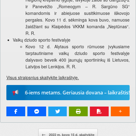
ir Panevėžio „Romeogym – R. Sargūno SG“
komandomis ir abiejuose susitikimuose iškovojo
pergales. Kovo 11 d. sėkminga kova buvo, namuose
žaidžiant su Klaipėdos VKKM komanda „Neptūnas“.
R. R.
Vaikų dziudo sporto festivalyje
Kovo 12 d. Alytaus sporto rūmuose įvykusiame
tarptautiniame vaikų dziudo sporto festivalyje
dalyvavo beveik 400 jaunųjų sportininkų iš Lietuvos,
Latvijos bei Lenkijos. R. R.
Visus straipsnius skaitykite laikraštyje.
“ 2026-iems metams. Geriausia dovana – laikraštis!
Pranešimo navigacija.
←
2022 m. kovo 15 d. skaitykite