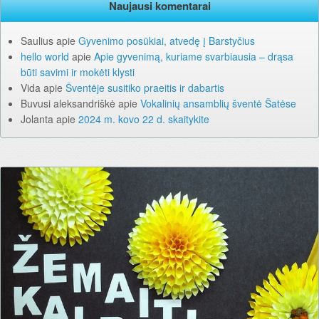
Naujausi komentarai
Saulius
apie
Gyvenimo posūkiai, atvedę į Barstyčius
hello world
apie
Apie gyvenimą, kuriame svarbiausia – drąsa
būti savimi ir mokėti klysti
Vida
apie
Šventėje susitiko praeitis ir dabartis
Buvusi aleksandriškė
apie
Vokalinių ansamblių šventė Šatėse
Jolanta
apie
2024 m. kovo 22 d. skaitykite