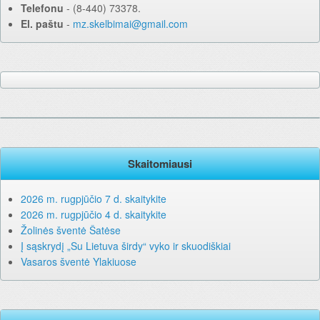
Telefonu
‐ (8-440) 73378.
El. paštu
‐
mz.skelbimai@gmail.com
Skaitomiausi
2026 m. rugpjūčio 7 d. skaitykite
2026 m. rugpjūčio 4 d. skaitykite
Žolinės šventė Šatėse
Į sąskrydį „Su Lietuva širdy“ vyko ir skuodiškiai
Vasaros šventė Ylakiuose