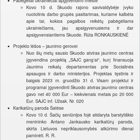
Pabėgėliai ukrainiečiai apgyvendinti mieste
Kovo 10 d. Skuodo rajono savivaldybėje įvyko
nuotolinis darbo grupės pasitarimas, kuriame kalbėta
apie tai, kokios pagalbos reikėtų pabėgėliams
ukrainiečiams, jau apsigyvenusiems ir dar
apsigyvensiantiems Skuode. Rūta RONKAUSKIENĖ
Projekto lėšos – jaunimo gerovei
Nuo šių metų sausio Skuodo atviras jaunimo centras
įgyvendina projektą „SAJC gang‘ai“, kurį finansuoja
Jaunimo reikalų departamentas prie Socialinės
apsaugos ir darbo ministerijos. Projektas tęstinis ir
baigsis 2023 m. gruodžio 31 d. Visam projektui ir
programai įgyvendinti Skuodo atviras jaunimo centras
gavo net 40 000 Eur – kiekvienais metais po 20 000
Eur. SAJC inf. Užsak. Nr. 020
Karikatūrų paroda Šatėse
Kovo 10 d. Šačių seniūnijos fojė atidaryta barstytiškio
menininko Antano Jankausko karikatūrų paroda,
skirta Lietuvos nepriklausomybės atkūrimo dienai
paminėti. R. R.