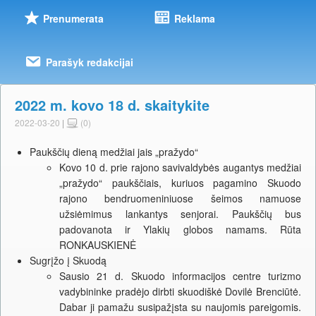
Prenumerata
Reklama
Parašyk redakcijai
2022 m. kovo 18 d. skaitykite
2022-03-20
|
(0)
Paukščių dieną medžiai jais „pražydo“
Kovo 10 d. prie rajono savivaldybės augantys medžiai
„pražydo“ paukščiais, kuriuos pagamino Skuodo
rajono bendruomeniniuose šeimos namuose
užsiėmimus lankantys senjorai. Paukščių bus
padovanota ir Ylakių globos namams. Rūta
RONKAUSKIENĖ
Sugrįžo į Skuodą
Sausio 21 d. Skuodo informacijos centre turizmo
vadybininke pradėjo dirbti skuodiškė Dovilė Brenciūtė.
Dabar ji pamažu susipažįsta su naujomis pareigomis.