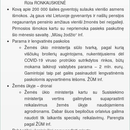
Rūta RONKAUSKIENĖ
Kovą apie 200 000 šalies gyventojų sulauks vienišo asmens
išmokos. Ją gaus visi Lietuvoje gyvenantys ir našlių pensijos
negaunantys pensinio amžiaus vieniši žmonės bei neįgalieji.
Pirmosios išmokos kartu su nepriemoka pasieks paskutinę
šio mėnesio savaitę. „Mūsų žodžio“ inf.
Parama ir lengvatinės paskolos
Žemės ūkio ministerija siūlo tvarką, pagal kurią
viščiukų broilerių augintojams, nukentėjusiems dėl
COVID-19 viruso protrūkio sutrikdytos rinkos, būtų
mokama laikinoji valstybės parama – 2 mln. eurų.
Gamintojai taip pat galės pasinaudoti lengvatinėmis
paskolomis apyvartinėms lėšoms. ŽŪM inf.
Žemės ūkyje – dronai
Žemės ūkio ministerija kartu su Susisiekimo
ministerija vertins galimybes supaprastinti
reikalavimus žemės ūkyje naudojamiems
agrodronams. Dabar šiuos bepiločius orlaivius galima
naudoti tik laikantis specialių reikalavimų. Parengta
pagal ŽŪM inf.