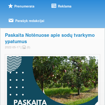
Prenumerata
Reklama
Parašyk redakcijai
Paskaita Notėnuose apie sodų tvarkymo
ypatumus
2022-05-17
|
(0)