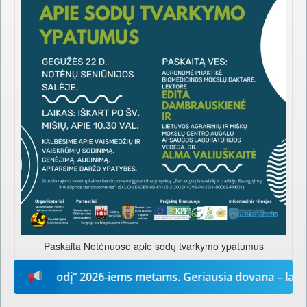
Paskaita Notėnuose apie sodų tvarkymo ypatumus
ūsų žodį“ 2026-iems metams. Geriausia dovana – laikrašti