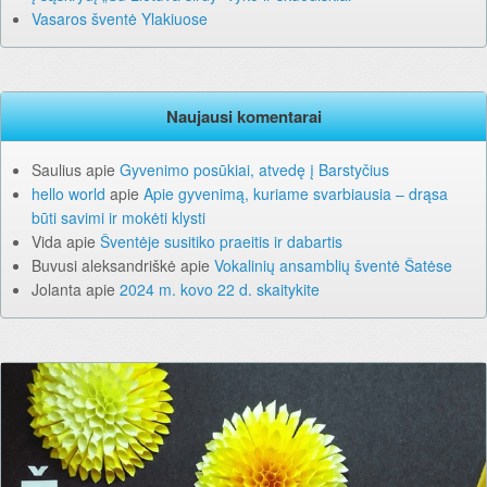
Vasaros šventė Ylakiuose
Naujausi komentarai
Saulius
apie
Gyvenimo posūkiai, atvedę į Barstyčius
hello world
apie
Apie gyvenimą, kuriame svarbiausia – drąsa
būti savimi ir mokėti klysti
Vida
apie
Šventėje susitiko praeitis ir dabartis
Buvusi aleksandriškė
apie
Vokalinių ansamblių šventė Šatėse
Jolanta
apie
2024 m. kovo 22 d. skaitykite