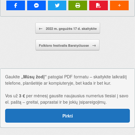
Pranešimo navigacija.
←
2022 m. gegužės 17 d. skaitykite
→
Folkloro festivalis Barstyčiuose
Gaukite
„Mūsų žodį“
patogiai PDF formatu – skaitykite laikraštį
telefone, planšetėje ar kompiuteryje, bet kada ir bet kur.
Vos už
3 €
per mėnesį gausite naujausius numerius tiesiai į savo
el. paštą – greitai, paprastai ir be jokių įsipareigojimų.
Pirkti