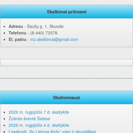
Skelbimai priimami
Adresu
‐ Šaulių g. 1, Skuode.
Telefonu
‐ (8-440) 73378.
El. paštu
‐
mz.skelbimai@gmail.com
Skaitomiausi
2026 m. rugpjūčio 7 d. skaitykite
Žolinės šventė Šatėse
2026 m. rugpjūčio 4 d. skaitykite
Į sąskrydį „Su Lietuva širdy“ vyko ir skuodiškiai