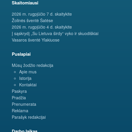
Skaitomiausi
2026 m. rugpjūčio 7 d. skaitykite
Žolinės šventė Šatėse
2026 m. rugpjūčio 4 d. skaitykite
Į sąskrydį „Su Lietuva širdy“ vyko ir skuodiškiai
Vasaros šventė Ylakiuose
Puslapiai
Mūsų žodžio redakcija
Apie mus
Istorija
Kontaktai
Paskyra
Pradžia
Prenumerata
Reklama
Parašyk redakcijai
Darbo laikas