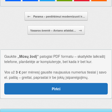
Pranešimo navigacija.
←
Parama – perdirbimui modernizuoti ir…
→
Vasaros šventė – Antano atlaidai…
Gaukite
„Mūsų žodį“
patogiai PDF formatu – skaitykite laikraštį
telefone, planšetėje ar kompiuteryje, bet kada ir bet kur.
Vos už
3 €
per mėnesį gausite naujausius numerius tiesiai į savo
el. paštą – greitai, paprastai ir be jokių įsipareigojimų.
Pirkti