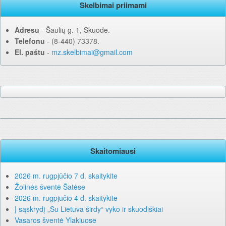
Skelbimai priimami
Adresu
‐ Šaulių g. 1, Skuode.
Telefonu
‐ (8-440) 73378.
El. paštu
‐
mz.skelbimai@gmail.com
Skaitomiausi
2026 m. rugpjūčio 7 d. skaitykite
Žolinės šventė Šatėse
2026 m. rugpjūčio 4 d. skaitykite
Į sąskrydį „Su Lietuva širdy“ vyko ir skuodiškiai
Vasaros šventė Ylakiuose