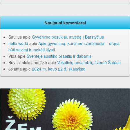
Naujausi komentarai
Saulius
apie
Gyvenimo posūkiai, atvedę į Barstyčius
hello world
apie
Apie gyvenimą, kuriame svarbiausia – drąsa
būti savimi ir mokėti klysti
Vida
apie
Šventėje susitiko praeitis ir dabartis
Buvusi aleksandriškė
apie
Vokalinių ansamblių šventė Šatėse
Jolanta
apie
2024 m. kovo 22 d. skaitykite