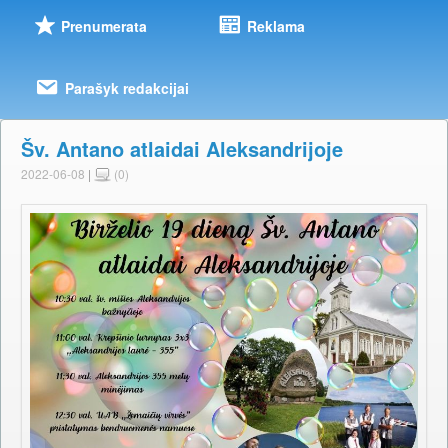
Prenumerata
Reklama
Parašyk redakcijai
Šv. Antano atlaidai Aleksandrijoje
2022-06-08
|
(0)