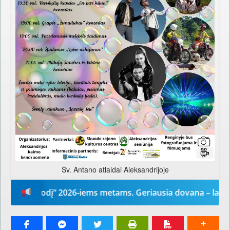
Šv. Antano atlaidai Aleksandrijoje
ūsų žodį“ 2026-iems metams. Geriausia dovana – laikrašti