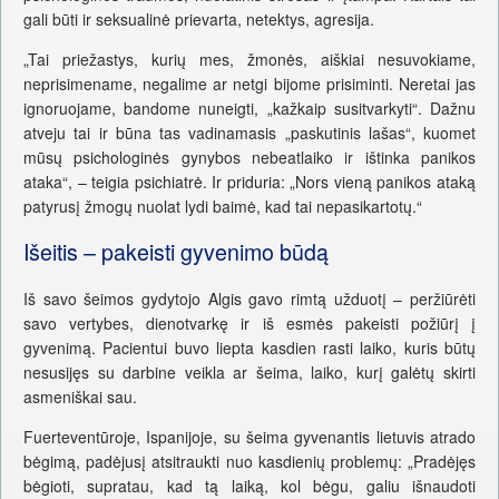
gali būti ir seksualinė prievarta, netektys, agresija.
„Tai priežastys, kurių mes, žmonės, aiškiai nesuvokiame,
neprisimename, negalime ar netgi bijome prisiminti. Neretai jas
ignoruojame, bandome nuneigti, „kažkaip susitvarkyti“. Dažnu
atveju tai ir būna tas vadinamasis „paskutinis lašas“, kuomet
mūsų psichologinės gynybos nebeatlaiko ir ištinka panikos
ataka“, – teigia psichiatrė. Ir priduria: „Nors vieną panikos ataką
patyrusį žmogų nuolat lydi baimė, kad tai nepasikartotų.“
Išeitis – pakeisti gyvenimo būdą
Iš savo šeimos gydytojo Algis gavo rimtą užduotį – peržiūrėti
savo vertybes, dienotvarkę ir iš esmės pakeisti požiūrį į
gyvenimą. Pacientui buvo liepta kasdien rasti laiko, kuris būtų
nesusijęs su darbine veikla ar šeima, laiko, kurį galėtų skirti
asmeniškai sau.
Fuerteventūroje, Ispanijoje, su šeima gyvenantis lietuvis atrado
bėgimą, padėjusį atsitraukti nuo kasdienių problemų: „Pradėjęs
bėgioti, supratau, kad tą laiką, kol bėgu, galiu išnaudoti