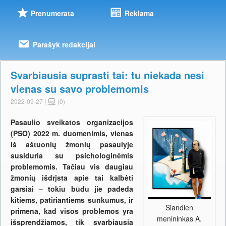
Prenumerata
Reklama
Parašyk redakcijai
Svarbiausia suprasti tai: tu niekada nesi
vienas su savo problemomis
2022-09-27
|
(0)
Pasaulio sveikatos organizacijos
(PSO) 2022 m. duomenimis, vienas
iš aštuonių žmonių pasaulyje
susiduria su psichologinėmis
problemomis. Tačiau vis daugiau
žmonių išdrįsta apie tai kalbėti
garsiai
– tokiu būdu jie padeda
kitiems, patiriantiems sunkumus, ir
Šiandien
primena, kad visos problemos yra
menininkas A.
išsprendžiamos, tik svarbiausia