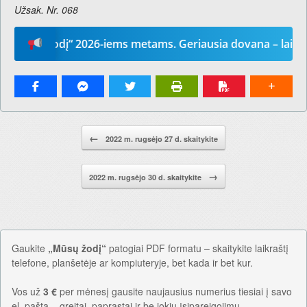
Užsak. Nr. 068
ų žodį“ 2026-iems metams. Geriausia dovana – laikraštis!
Pranešimo navigacija.
←
2022 m. rugsėjo 27 d. skaitykite
→
2022 m. rugsėjo 30 d. skaitykite
Gaukite
„Mūsų žodį“
patogiai PDF formatu – skaitykite laikraštį
telefone, planšetėje ar kompiuteryje, bet kada ir bet kur.
Vos už
3 €
per mėnesį gausite naujausius numerius tiesiai į savo
el. paštą – greitai, paprastai ir be jokių įsipareigojimų.