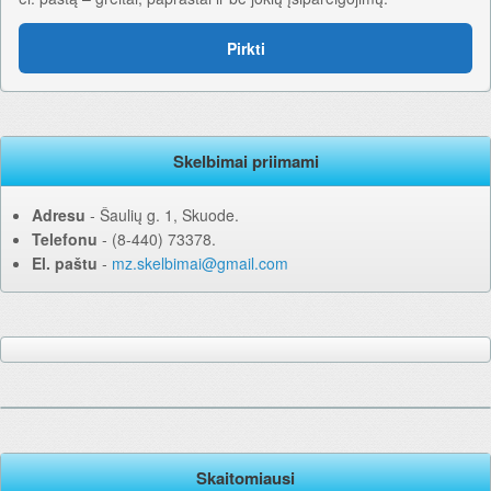
Pirkti
Skelbimai priimami
Adresu
‐ Šaulių g. 1, Skuode.
Telefonu
‐ (8-440) 73378.
El. paštu
‐
mz.skelbimai@gmail.com
Skaitomiausi