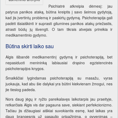
Psichiatrė atkreipia dėmesį: jau
patyrus panikos ataką, būtina kreiptis į savo šeimos gydytoją,
kad jis įvertintų problemą ir paskirtų gydymą. Psichoterapija gali
padėti išsiaiškinti ir suprasti gilumines panikos atakų priežastis,
atrasti būdų jų išvengti. O tam tikrais atvejais prireikia ir
medikamentinio gydymo.
Būtina skirti laiko sau
Algis išbandė medikamentinį gydymą ir psichoterapiją, bet
nepasiduoti menininką labiausiai drąsino egzistencinės
psichoterapijos knygos.
Šmaikščiai lygindamas psichoterapiją su masažu, vyras
juokauja, kad abu šie dalykai yra būtini kiekvienam žmogui, nes
jie tiesiog padeda.
Nors daug jėgų ir ryžto pareikalavęs laikotarpis jau praeityje,
retkarčiais Algis vis dar pagauna save, siekiant perfekcionizmo.
Tačiau jis džiaugiasi aiškiai suvokiantis esmę, kad laikas yra
daug brangesnis už pasaulio pripažinimą, o gyvenimas –