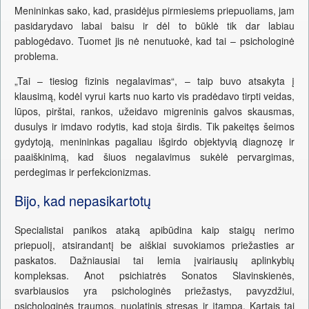
Menininkas sako, kad, prasidėjus pirmiesiems priepuoliams, jam
pasidarydavo labai baisu ir dėl to būklė tik dar labiau
pablogėdavo. Tuomet jis nė nenutuokė, kad tai – psichologinė
problema.
„Tai – tiesiog fizinis negalavimas“, – taip buvo atsakyta į
klausimą, kodėl vyrui karts nuo karto vis pradėdavo tirpti veidas,
lūpos, pirštai, rankos, užeidavo migreninis galvos skausmas,
dusulys ir imdavo rodytis, kad stoja širdis. Tik pakeitęs šeimos
gydytoją, menininkas pagaliau išgirdo objektyvią diagnozę ir
paaiškinimą, kad šiuos negalavimus sukėlė pervargimas,
perdegimas ir perfekcionizmas.
Bijo, kad nepasikartotų
Specialistai panikos ataką apibūdina kaip staigų nerimo
priepuolį, atsirandantį be aiškiai suvokiamos priežasties ar
paskatos. Dažniausiai tai lemia įvairiausių aplinkybių
kompleksas. Anot psichiatrės Sonatos Slavinskienės,
svarbiausios yra psichologinės priežastys, pavyzdžiui,
psichologinės traumos, nuolatinis stresas ir įtampa. Kartais tai