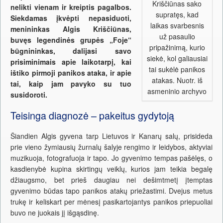
Kriščiūnas sako
nelikti vienam ir kreiptis pagalbos.
supratęs, kad
Siekdamas įkvėpti nepasiduoti,
laikas svarbesnis
menininkas Algis Kriščiūnas,
už pasaulio
buv
ęs legendinės grupės „Foje“
pripažinimą, kurio
būgnininkas,
dalijasi savo
siekė, kol galiausiai
prisiminimais apie laikotarpį, kai
tai sukėlė panikos
ištiko pirmoji panikos ataka, ir apie
atakas. Nuotr. iš
tai, kaip jam pavyko su tuo
asmeninio archyvo
susidoroti.
Teisinga diagnozė – pakeitus gydytoją
Šiandien Algis gyvena tarp Lietuvos ir Kanarų salų, prisideda
prie vieno žymiausių žurnalų šalyje rengimo ir leidybos, aktyviai
muzikuoja, fotografuoja ir tapo. Jo gyvenimo tempas pašėlęs, o
kasdienybė kupina skirtingų veiklų, kurios jam teikia begalę
džiaugsmo, bet prieš daugiau nei dešimtmetį įtemptas
gyvenimo būdas tapo panikos atakų priežastimi. Dvejus metus
trukę ir keliskart per mėnesį pasikartojantys panikos priepuoliai
buvo ne juokais jį išgąsdinę.