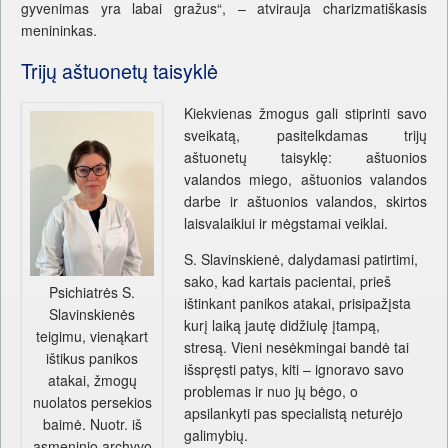
gyvenimas yra labai gražus“, – atvirauja charizmatiškasis
menininkas.
Trijų aštuonetų taisyklė
Kiekvienas žmogus gali stiprinti savo
sveikatą, pasitelkdamas trijų
aštuonetų taisyklę: aštuonios
valandos miego, aštuonios valandos
darbe ir aštuonios valandos, skirtos
laisvalaikiui ir mėgstamai veiklai.
S. Slavinskienė, dalydamasi patirtimi,
sako, kad kartais pacientai, prieš
Psichiatrės S.
ištinkant panikos atakai, prisipažįsta
Slavinskienės
kurį laiką jautę didžiulę įtampą,
teigimu, vienąkart
stresą. Vieni nesėkmingai bandė tai
ištikus panikos
išspręsti patys, kiti – ignoravo savo
atakai, žmogų
problemas ir nuo jų bėgo, o
nuolatos persekios
apsilankyti pas specialistą neturėjo
baimė. Nuotr. iš
galimybių.
asmeninio archyvo