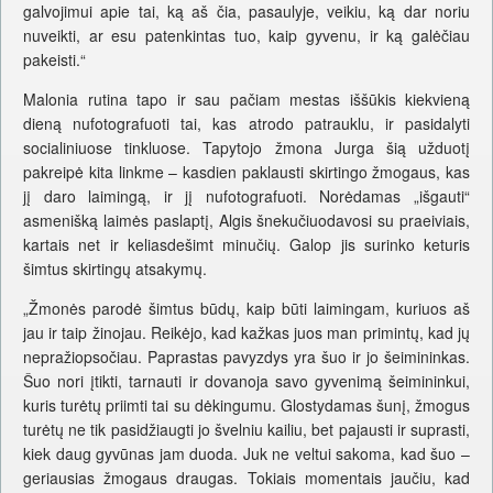
galvojimui apie tai, ką aš čia, pasaulyje, veikiu, ką dar noriu
nuveikti, ar esu patenkintas tuo, kaip gyvenu, ir ką galėčiau
pakeisti.“
Malonia rutina tapo ir sau pačiam mestas iššūkis kiekvieną
dieną nufotografuoti tai, kas atrodo patrauklu, ir pasidalyti
socialiniuose tinkluose. Tapytojo žmona Jurga šią užduotį
pakreipė kita linkme – kasdien paklausti skirtingo žmogaus, kas
jį daro laimingą, ir jį nufotografuoti. Norėdamas „išgauti“
asmenišką laimės paslaptį, Algis šnekučiuodavosi su praeiviais,
kartais net ir keliasdešimt minučių. Galop jis surinko keturis
šimtus skirtingų atsakymų.
„Žmonės parodė šimtus būdų, kaip būti laimingam, kuriuos aš
jau ir taip žinojau. Reikėjo, kad kažkas juos man primintų, kad jų
nepražiopsočiau. Paprastas pavyzdys yra šuo ir jo šeimininkas.
Šuo nori įtikti, tarnauti ir dovanoja savo gyvenimą šeimininkui,
kuris turėtų priimti tai su dėkingumu. Glostydamas šunį, žmogus
turėtų ne tik pasidžiaugti jo švelniu kailiu, bet pajausti ir suprasti,
kiek daug gyvūnas jam duoda. Juk ne veltui sakoma, kad šuo –
geriausias žmogaus draugas. Tokiais momentais jaučiu, kad