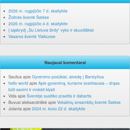
2026 m. rugpjūčio 7 d. skaitykite
Žolinės šventė Šatėse
2026 m. rugpjūčio 4 d. skaitykite
Į sąskrydį „Su Lietuva širdy“ vyko ir skuodiškiai
Vasaros šventė Ylakiuose
Naujausi komentarai
Saulius
apie
Gyvenimo posūkiai, atvedę į Barstyčius
hello world
apie
Apie gyvenimą, kuriame svarbiausia – drąsa
būti savimi ir mokėti klysti
Vida
apie
Šventėje susitiko praeitis ir dabartis
Buvusi aleksandriškė
apie
Vokalinių ansamblių šventė Šatėse
Jolanta
apie
2024 m. kovo 22 d. skaitykite