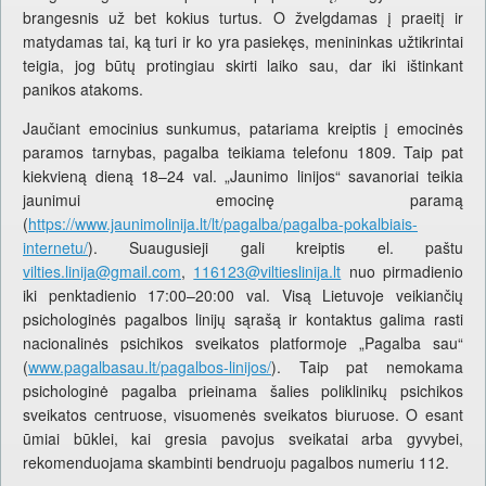
brangesnis už bet kokius turtus. O žvelgdamas į praeitį ir
matydamas tai, ką turi ir ko yra pasiekęs, menininkas užtikrintai
teigia, jog būtų protingiau skirti laiko sau, dar iki ištinkant
panikos atakoms.
Jaučiant emocinius sunkumus, patariama kreiptis į emocinės
paramos tarnybas, pagalba teikiama telefonu 1809. Taip pat
kiekvieną dieną 18–24 val. „Jaunimo linijos“ savanoriai teikia
jaunimui emocinę paramą
(
https://www.jaunimolinija.lt/lt/pagalba/pagalba-pokalbiais-
internetu/
). Suaugusieji gali kreiptis el. paštu
vilties.linija@gmail.com
,
116123@viltieslinija.lt
nuo pirmadienio
iki penktadienio 17:00–20:00 val. Visą Lietuvoje veikiančių
psichologinės pagalbos linijų sąrašą ir kontaktus galima rasti
nacionalinės psichikos sveikatos platformoje „Pagalba sau“
(
www.pagalbasau.lt/pagalbos-linijos/
). Taip pat nemokama
psichologinė pagalba prieinama šalies poliklinikų psichikos
sveikatos centruose, visuomenės sveikatos biuruose. O esant
ūmiai būklei, kai gresia pavojus sveikatai arba gyvybei,
rekomenduojama skambinti bendruoju pagalbos numeriu 112.