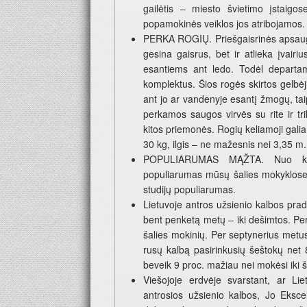
gailėtis – miesto švietimo įstaig
popamokinės veiklos jos atribojamos.
PERKA ROGIŲ. Priešgaisrinės apsaugo
gesina gaisrus, bet ir atlieka įvairi
esantiems ant ledo. Todėl departa
komplektus. Šios rogės skirtos gelbė
ant jo ar vandenyje esantį žmogų, tai
perkamos saugos virvės su rite ir trik
kitos priemonės. Rogių keliamoji galia
30 kg, ilgis – ne mažesnis nei 3,35 m.
POPULIARUMAS MĄŽTA. Nuo karo
populiarumas mūsų šalies mokyklose
studijų populiarumas.
Lietuvoje antros užsienio kalbos pra
bent penketą metų – iki dešimtos. Per
šalies mokinių. Per septynerius metus
rusų kalbą pasirinkusių šeštokų net
beveik 9 proc. mažiau nei mokėsi iki ši
Viešojoje erdvėje svarstant, ar Lie
antrosios užsienio kalbos, Jo Eksc