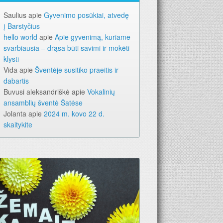
Saulius
apie
Gyvenimo posūkiai, atvedę
į Barstyčius
hello world
apie
Apie gyvenimą, kuriame
svarbiausia – drąsa būti savimi ir mokėti
klysti
Vida
apie
Šventėje susitiko praeitis ir
dabartis
Buvusi aleksandriškė
apie
Vokalinių
ansamblių šventė Šatėse
Jolanta
apie
2024 m. kovo 22 d.
skaitykite