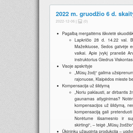
2022 m. gruodžio 6 d. skait
2022-12-06
|
(0)
Pagalbą mergaitėms iškvietė skuodišk
Lapkričio 28 d. 14.22 val. 
Mažeikiuose, Sedos gatvėje es
vaikai. Apie įvykį pranešė A
instruktorius Giedrus Viskonta
Visoje apskrityje
„Mūsų žodį“ galima užsiprenumer
rajonuose, Klaipėdos mieste be
Kompensacija už šildymą
„Noriu paklausti, ar dirbantis 
gaunamas atlyginimas? Notėnų 
kompensacijos už šildymą, nes 
kompensaciją gali pretenduoti 
Norėtume išsamesnio ir sup
skirtingi“, – teigė „Mūsų žodžio“
Ūkininkų užauginta produkcija – ugd