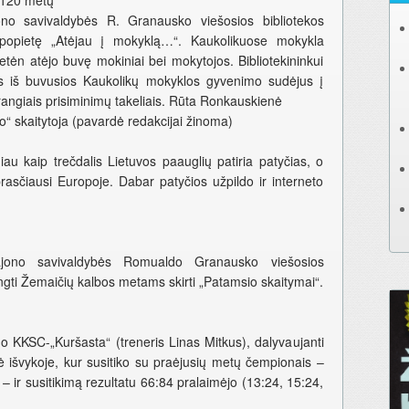
 120 metų
ono savivaldybės R. Granausko viešosios bibliotekos
į popietę „Atėjau į mokyklą…“. Kaukolikuose mokykla
etėn atėjo buvę mokiniai bei mokytojos. Bibliotekininkui
s iš buvusios Kaukolikų mokyklos gyvenimo sudėjus į
 brangiais prisiminimų takeliais. Rūta Ronkauskienė
io“ skaitytoja (pavardė redakcijai žinoma)
iau kaip trečdalis Lietuvos paauglių patiria patyčias, o
prasčiausi Europoje. Dabar patyčios užpildo ir interneto
ajono savivaldybės Romualdo Granausko viešosios
engti Žemaičių kalbos metams skirti „Patamsio skaitymai“.
KKSC-„Kuršasta“ (treneris Linas Mitkus), dalyvaujanti
ė išvykoje, kur susitiko su praėjusių metų čempionais –
– ir susitikimą rezultatu 66:84 pralaimėjo (13:24, 15:24,