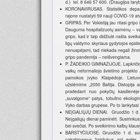
d.) tel. 8 646 57 600. (Draugijos tary
KORONAVIRUSAS. Statistikos depa
rajone nustatyti 59 nauji COVID-19 atv
GRIPAS. Per Vokietiją jau ritasi grip
Dauguma hospitalizuotų asmenų – vaik
gripo, kad ir taip didžiulė našta sve
ligų valdymo skyriaus gydytojos epid
nenuspėjami, tad niekada negali žinoti
gripo pandemija – neišvengiama.
P. ŽADEIKIO GIMNAZIJOJE. Lapkričio 2
vaikų neformaliojo švietimo projekto 
pamokos įvyko Klaipėdoje. Lietuv
užsiėmime „2050 Baltija. Distopija a
pradedant nuo pokyčių kasdienėje 
„suvalgome“ patys, tobulino ekologin
Vyko darbas grupėse. Po to lankytasi 
NEĮGALIŲJŲ DIENAI. Gruodžio 1 d. Sk
Neįgaliųjų dienai paminėti. Susirinku
bei svečiai. Po sveikinimo kalbų klau
BARSTYČIUOSE. Gruodžio 1 d. susir
pakabinamus žaisliukus ant eglės