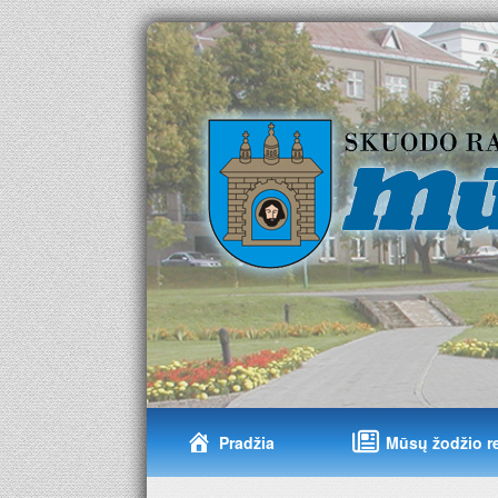
Pradžia
Mūsų žodžio r