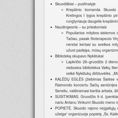
Skuodiškiai – pusfinalyje
Krepšinio komanda Skuodo K
Kretingos I lygos krepšinio 
rungtyniauja daugelis krepšinin
Naudingesnis – su prieskoniais
Populiarios mitybos sistemos 
Tačiau, pasak fitoterapeuto Virg
neretai kertasi su sveikos mi
užuot padėjęs, mūsų organizmu
Biblioteką okupavo Nykštukai
Lapkričio 28–gruodžio 2 die
viešosios bibliotekos Vaikų lite
veikė Nykštukų dirbtuvėlės. „Mū
KALĖDŲ EGLĖS įžiebimas Šatėse vyk
Raimondo koncertu Šačių seniūnijos s
Seneliu, vaišinamasi karšta arbata, ši
SUSITIKIMAS. Gruodžio 9 d. (penktadi
nariu Antanu Vinkumi Skuodo meno m
POPIETĖ. Skuodo rajono neįgaliųjų d
užeiga“ organizuoja popietę „Šv. Kalėdų