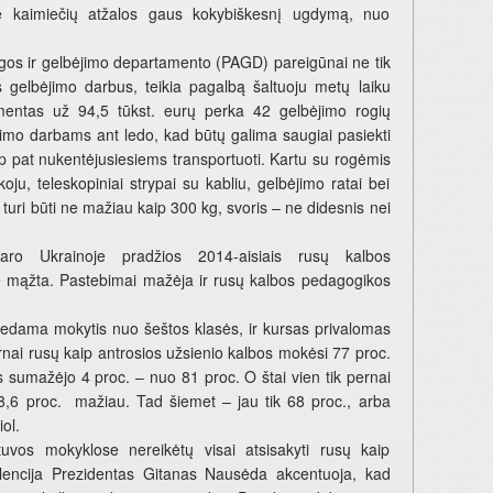
ose kaimiečių atžalos gaus kokybiškesnį ugdymą, nuo
s ir gelbėjimo departamento (PAGD) pareigūnai ne tik
us gelbėjimo darbus, teikia pagalbą šaltuoju metų laiku
mentas už 94,5 tūkst. eurų perka 42 gelbėjimo rogių
jimo darbams ant ledo, kad būtų galima saugiai pasiekti
p pat nukentėjusiesiems transportuoti. Kartu su rogėmis
oju, teleskopiniai strypai su kabliu, gelbėjimo ratai bei
 turi būti ne mažiau kaip 300 kg, svoris – ne didesnis nei
 Ukrainoje pradžios 2014-aisiais rusų kalbos
 mąžta. Pastebimai mažėja ir rusų kalbos pedagogikos
dedama mokytis nuo šeštos klasės, ir kursas privalomas
nai rusų kaip antrosios užsienio kalbos mokėsi 77 proc.
 sumažėjo 4 proc. – nuo 81 proc. O štai vien tik pernai
 8,6 proc. mažiau. Tad šiemet – jau tik 68 proc., arba
ol.
tuvos mokyklose nereikėtų visai atsisakyti rusų kaip
elencija Prezidentas Gitanas Nausėda akcentuoja, kad