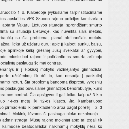
žio 1 d. Klaipėdoje įvykusiame tarpinstituciniame
dos apskrities VPK Skuodo rajono policijos komisariato
i, aptarta Vakarų Lietuvos situacija, sprendžiant smurto
inta su situacija Lietuvoje, kas nuveikta šiais metais,
dirbančių su šia problema, planai ateinančiais metais.
žnai lieka už uždarų durų: apie jį kalbėti sunku, baisu,
oje aplinkoje kelią grėsmę Jūsų sveikatai ar gyvybei,
o mieste bei rajone ir patiriantiems smurtą artimoje
socialinių paslaugų šeimai centras.
ntys ir į Rokiškį mokytis važinėjantys gimnazistai
, sporto užsiėmimų tik dėl to, kad nespėja į paskutinį
 namo neturi. Šią problemą bandoma išspręsti, vyresnių
imo paslaugas buvusiame gimnazijos bendrabutyje, kuris
aramos centrui. Čia apsigyventi gali toliau kaip už 3 km
uo 14-os metų iki 12-os klasės. Jie, kambariuose
 nuo pirmadienio iki penktadienio arba pagal poreikį – 2–3
ėmimai. Mokinių tėvams ši paslauga nieko nekainuoja –
dministracija. Mūsų rajono mokiniai apie tai tegali tik
g, kaimuose beatodairiškai naikinamų mokyklų nėra ko