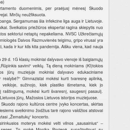
ba)
rtamento duomenimis, per praėjusį mėnesį Skuodo
ejai. Mirčių neužfiksuota.
o banga. Sergamumas šia infekcine liga auga ir Lietuvoje.
ai. Sveikatos priežiūros ekspertai ragina skiepytis nuo
ikatos sektoriui netaptų nepakeliama. NVSC Užkrečiamųjų
emiologės Daivos Razmuvienės teigimu, gripo virusai yra
, kada ir kur kils kita pandemija. Aišku viena, kad nauja
9 d. 1G klasių mokiniai dalyvavo vienoje iš baigiamųjų
„Rūpinkis savimi“ veiklų. Tą dieną mokiniams (KI)tokios
os jūrų muziejuje mokiniai dalyvavo edukaciniame
r realybė?“ Gimnazistai mokėsi kurti tvaresnę aplinką,
veikloje, sužinojo, kiek plastiko išmetama, kiek jo
į raštingumą, mokėsi kurti švaresnį, saugesnį pasaulį.
Lietuvos jūrų, Mažosios Lietuvos istorijos muziejuose.
uodo rajono kultūros centre įvyko koncertas, skirtas
siesiems sveikinimo žodžius tarė rajono valdžios atstovai
sytasi „Žemaitukų“ koncerto.
inkusios moterys mokėsi velti vilnos „sausainius“ –
, seges. To mokė Monika Pocienė, supažindinusi su