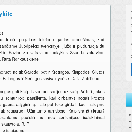
ykite
is
Bendruoju pagalbos telefonu gautas pranešimas, kad
ančiame Juodpelkio tvenkinyje, įlūžo ir plūduriuoja du
rvido Kazlausko vairavimo mokyklos Skuode vairavimo
s. Rūta Ronkauskienė
uoti ne tik Skuodo, bet ir Kretingos, Klaipėdos, Šilutės
i Palangos ir Neringos savivaldybėse. Dalia Zabitienė
žmogus gali kreiptis kompensacijos už kurą. Ar turi įtakos
seniūnijoje paaiškinta, kad dirbantys negali kreiptis
gauna atlyginimą. Taip pat teko girdėti, kad į šildymo
tik registruoti Užimtumo tarnyboje. Kaip yra iš tikrųjų?
rantamo paaiškinimo, nes seniūnijose išaiškinimai
 skaitytoja. R. R.
ymo įstaigoms