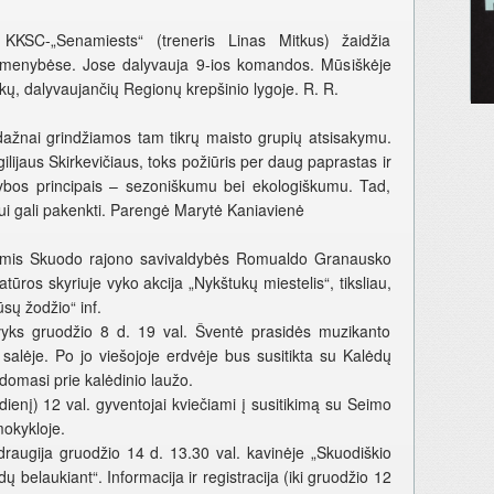
KSC-„Senamiests“ (treneris Linas Mitkus) žaidžia
pirmenybėse. Jose dalyvauja 9-ios komandos. Mūsiškėje
kų, dalyvaujančių Regionų krepšinio lygoje. R. R.
dažnai grindžiamos tam tikrų maisto grupių atsisakymu.
ilijaus Skirkevičiaus, toks požiūris per daug paprastas ir
tybos principais – sezoniškumu bei ekologiškumu. Tad,
i gali pakenkti. Parengė Marytė Kaniavienė
nomis Skuodo rajono savivaldybės Romualdo Granausko
ratūros skyriuje vyko akcija „Nykštukų miestelis“, tiksliau,
sų žodžio“ inf.
s gruodžio 8 d. 19 val. Šventė prasidės muzikanto
alėje. Po jo viešojoje erdvėje bus susitikta su Kalėdų
ldomasi prie kalėdinio laužo.
enį) 12 val. gyventojai kviečiami į susitikimą su Seimo
okykloje.
raugija gruodžio 14 d. 13.30 val. kavinėje „Skuodiškio
 belaukiant“. Informacija ir registracija (iki gruodžio 12