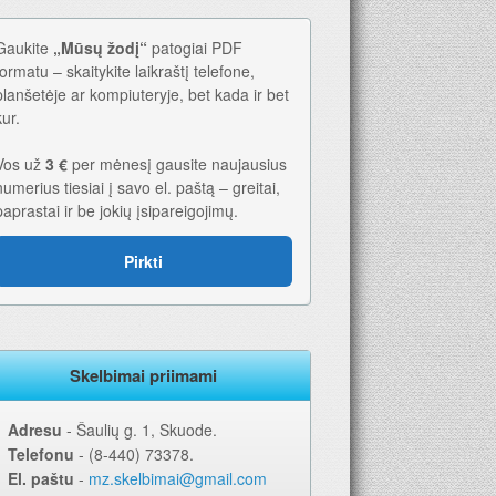
Gaukite
„Mūsų žodį“
patogiai PDF
formatu – skaitykite laikraštį telefone,
planšetėje ar kompiuteryje, bet kada ir bet
kur.
Vos už
3 €
per mėnesį gausite naujausius
numerius tiesiai į savo el. paštą – greitai,
paprastai ir be jokių įsipareigojimų.
Pirkti
Skelbimai priimami
Adresu
‐ Šaulių g. 1, Skuode.
Telefonu
‐ (8-440) 73378.
El. paštu
‐
mz.skelbimai@gmail.com