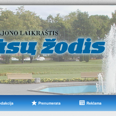
edakcija
Prenumerata
Reklama