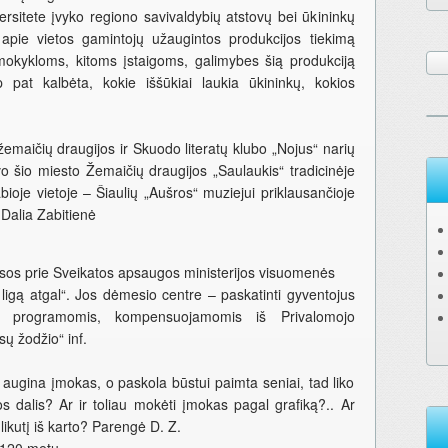
ersitete įvyko regiono savivaldybių atstovų bei ūkininkų
 apie vietos gamintojų užaugintos produkcijos tiekimą
mokykloms, kitoms įstaigoms, galimybes šią produkciją
ip pat kalbėta, kokie iššūkiai laukia ūkininkų, kokios
emaičių draugijos ir Skuodo literatų klubo „Nojus“ narių
vo šio miesto Žemaičių draugijos „Saulaukis“ tradicinėje
abioje vietoje – Šiaulių „Aušros“ muziejui priklausančioje
 Dalia Zabitienė
kasos prie Sveikatos apsaugos ministerijos visuomenės
igą atgal“. Jos dėmesio centre – paskatinti gyventojus
os programomis, kompensuojamomis iš Privalomojo
ų žodžio“ inf.
or augina įmokas, o paskola būstui paimta seniai, tad liko
 dalis? Ar ir toliau mokėti įmokas pagal grafiką?.. Ar
likutį iš karto? Parengė D. Z.