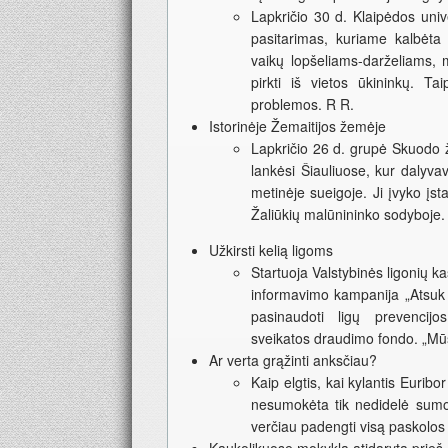
Lapkričio 30 d. Klaipėdos univ
pasitarimas, kuriame kalbėta
vaikų lopšeliams-darželiams, 
pirkti iš vietos ūkininkų. Ta
problemos. R R.
Istorinėje Žemaitijos žemėje
Lapkričio 26 d. grupė Skuodo ž
lankėsi Šiauliuose, kur dalyva
metinėje sueigoje. Ji įvyko įst
Žaliūkių malūnininko sodyboje.
Užkirsti kelią ligoms
Startuoja Valstybinės ligonių 
informavimo kampanija „Atsuk l
pasinaudoti ligų prevencij
sveikatos draudimo fondo. „Mūs
Ar verta grąžinti anksčiau?
Kaip elgtis, kai kylantis Eurib
nesumokėta tik nedidelė sumos
verčiau padengti visą paskolos 