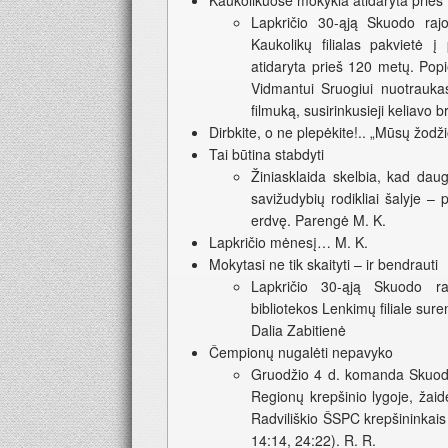
Kaukolikuose mokykla atidaryta prieš
Lapkričio 30-ąją Skuodo raj
Kaukolikų filialas pakvietė 
atidaryta prieš 120 metų. Popi
Vidmantui Sruogiui nuotrauka
filmuką, susirinkusieji keliavo
Dirbkite, o ne plepėkite!.. „Mūsų žodž
Tai būtina stabdyti
Žiniasklaida skelbia, kad daug
savižudybių rodikliai šalyje – 
erdvę. Parengė M. K.
Lapkričio mėnesį… M. K.
Mokytasi ne tik skaityti – ir bendrauti
Lapkričio 30-ąją Skuodo r
bibliotekos Lenkimų filiale sur
Dalia Zabitienė
Čempionų nugalėti nepavyko
Gruodžio 4 d. komanda Skuodo 
Regionų krepšinio lygoje, žaid
Radviliškio ŠSPC krepšininkais 
14:14, 24:22). R. R.