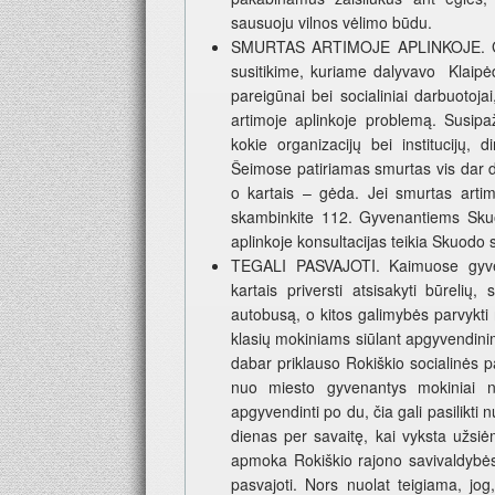
sausuoju vilnos vėlimo būdu.
SMURTAS ARTIMOJE APLINKOJE. Gruod
susitikime, kuriame dalyvavo Klaipė
pareigūnai bei socialiniai darbuotoja
artimoje aplinkoje problemą. Susipaž
kokie organizacijų bei institucijų, 
Šeimose patiriamas smurtas vis dar da
o kartais – gėda. Jei smurtas artim
skambinkite 112. Gyvenantiems Skuod
aplinkoje konsultacijas teikia Skuodo 
TEGALI PASVAJOTI. Kaimuose gyvena
kartais priversti atsisakyti būrelių
autobusą, o kitos galimybės parvykti
klasių mokiniams siūlant apgyvendin
dabar priklauso Rokiškio socialinės p
nuo miesto gyvenantys mokiniai n
apgyvendinti po du, čia gali pasilikti
dienas per savaitę, kai vyksta užsi
apmoka Rokiškio rajono savivaldybės a
pasvajoti. Nors nuolat teigiama, jo