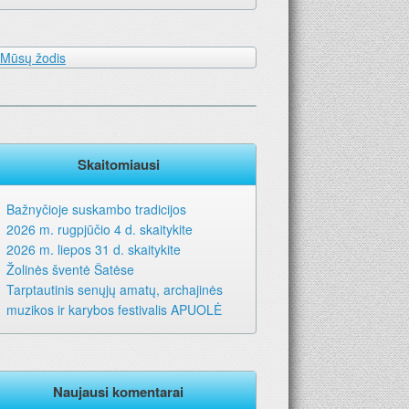
Mūsų žodis
Skaitomiausi
Bažnyčioje suskambo tradicijos
2026 m. rugpjūčio 4 d. skaitykite
2026 m. liepos 31 d. skaitykite
Žolinės šventė Šatėse
Tarptautinis senųjų amatų, archajinės
muzikos ir karybos festivalis APUOLĖ
Naujausi komentarai