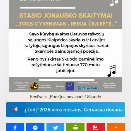
Festivalis „Poezijos pavasaris“ Skuode
 „Mūsų žodį“ 2026-iems metams. Geriausia dovana – laikraš