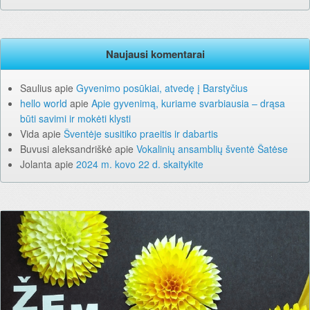
Naujausi komentarai
Saulius
apie
Gyvenimo posūkiai, atvedę į Barstyčius
hello world
apie
Apie gyvenimą, kuriame svarbiausia – drąsa
būti savimi ir mokėti klysti
Vida
apie
Šventėje susitiko praeitis ir dabartis
Buvusi aleksandriškė
apie
Vokalinių ansamblių šventė Šatėse
Jolanta
apie
2024 m. kovo 22 d. skaitykite