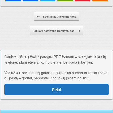
Pranešimo navigacija.
←
Spektaklis Aleksandrijoje
→
Folkloro festivalis Barstyčiuose
Gaukite
„Mūsų žodį“
patogiai PDF formatu – skaitykite laikraštį
telefone, planšetėje ar kompiuteryje, bet kada ir bet kur.
Vos už
3 €
per mėnesį gausite naujausius numerius tiesiai į savo
el. paštą – greitai, paprastai ir be jokių įsipareigojimų.
Pirkti