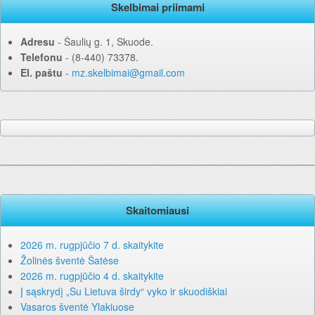
Skelbimai priimami
Adresu
‐ Šaulių g. 1, Skuode.
Telefonu
‐ (8-440) 73378.
El. paštu
‐
mz.skelbimai@gmail.com
Skaitomiausi
2026 m. rugpjūčio 7 d. skaitykite
Žolinės šventė Šatėse
2026 m. rugpjūčio 4 d. skaitykite
Į sąskrydį „Su Lietuva širdy“ vyko ir skuodiškiai
Vasaros šventė Ylakiuose