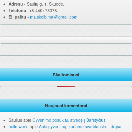
Adresu
‐ Šaulių g. 1, Skuode.
Telefonu
‐ (8-440) 73378.
El. paštu
‐
mz.skelbimai@gmail.com
Skaitomiausi
Naujausi komentarai
Saulius
apie
Gyvenimo posūkiai, atvedę į Barstyčius
hello world
apie
Apie gyvenimą, kuriame svarbiausia – drąsa