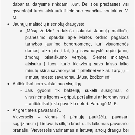
dabar tai darysime rinkdami „06“. Dėl šios priežasties visi
gyventojai turės atsinaujinti telefone esančius kontaktus. V.
M.
Jaunųjų maltiečių ir senolių draugystė
„Mūsų žodžio“ redakcija sulaukė Jaunųjų maltiečių
pranešimo spaudai apie Maltos ordino pagalbos
tarnybos jaunimo bendruomenę, kuri visuomenės
dėmesį atkreipia į tai, jog savanorystė ugdo jaunų
žmonių pilietiškumo vertybę. Šiemet iniciatyva
atsisuka į tuos, kurie kiekvieną savo laisvo laiko
minutę skiria savanorystei ir pilietinei veiklai. Tarp jų –
ir mūsų miesto savanoriai. „Mūsų žodžio“ inf.
Antibiotikai nėra vaistai nuo visų ligų
Jais gydomi tik bakterijų sukelti susirgimai, o
virusinėms ligoms – gripui, peršalimui ar koronavirusui
– antibiotikai jokio poveikio neturi. Parengė M. K.
Ar greit ateis pavasaris?..
Vieversėlis – vienas iš pirmųjų paukščių, pavasarį
sugrįžtančių į Lietuvą iš šiltųjų kraštų. Jis laikomas pavasario
pranašu. Vieversėlis vadinamas ir lietuvių artojų draugu bei