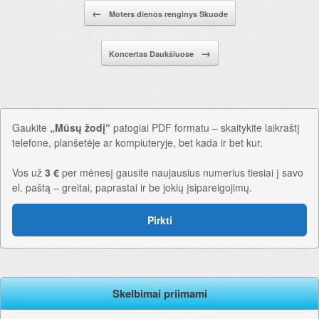
Pranešimo navigacija.
←
Moters dienos renginys Skuode
→
Koncertas Daukšiuose
Gaukite
„Mūsų žodį“
patogiai PDF formatu – skaitykite laikraštį
telefone, planšetėje ar kompiuteryje, bet kada ir bet kur.
Vos už
3 €
per mėnesį gausite naujausius numerius tiesiai į savo
el. paštą – greitai, paprastai ir be jokių įsipareigojimų.
Pirkti
Skelbimai priimami