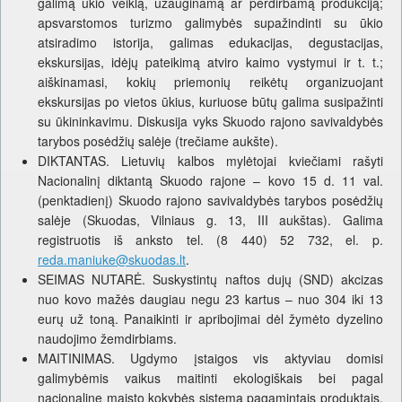
galimą ūkio veiklą, užauginamą ar perdirbamą produkciją;
apsvarstomos turizmo galimybės supažindinti su ūkio
atsiradimo istorija, galimas edukacijas, degustacijas,
ekskursijas, idėjų pateikimą atviro kaimo vystymui ir t. t.;
aiškinamasi, kokių priemonių reikėtų organizuojant
ekskursijas po vietos ūkius, kuriuose būtų galima susipažinti
su ūkininkavimu. Diskusija vyks Skuodo rajono savivaldybės
tarybos posėdžių salėje (trečiame aukšte).
DIKTANTAS. Lietuvių kalbos mylėtojai kviečiami rašyti
Nacionalinį diktantą Skuodo rajone – kovo 15 d. 11 val.
(penktadienį) Skuodo rajono savivaldybės tarybos posėdžių
salėje (Skuodas, Vilniaus g. 13, III aukštas). Galima
registruotis iš anksto tel. (8 440) 52 732, el. p.
reda.maniuke@skuodas.lt
.
SEIMAS NUTARĖ. Suskystintų naftos dujų (SND) akcizas
nuo kovo mažės daugiau negu 23 kartus – nuo 304 iki 13
eurų už toną. Panaikinti ir apribojimai dėl žymėto dyzelino
naudojimo žemdirbiams.
MAITINIMAS. Ugdymo įstaigos vis aktyviau domisi
galimybėmis vaikus maitinti ekologiškais bei pagal
nacionalinę maisto kokybės sistemą pagamintais produktais.