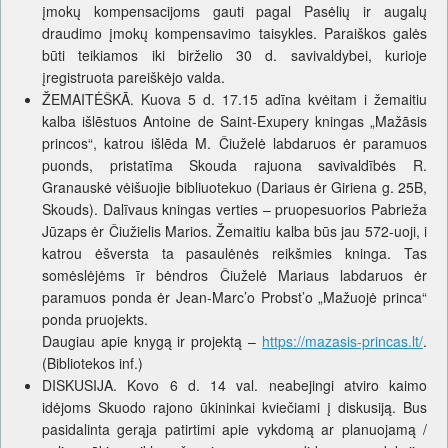
įmokų kompensacijoms gauti pagal Pasėlių ir augalų
draudimo įmokų kompensavimo taisykles. Paraiškos galės
būti teikiamos iki birželio 30 d. savivaldybei, kurioje
įregistruota pareiškėjo valda.
ŽEMAITĖŠKĀ. Kuova 5 d. 17.15 adīna kvėitam i žemaitiu
kalba išlēstuos Antoine de Saint-Exupery kningas „Mažāsis
princos“, katrou išlēda M. Čiuželė labdaruos ėr paramuos
puonds, pristatīma Skouda rajuona savivaldībės R.
Granauskė vėišuojie bibliuotekuo (Dariaus ėr Giriena g. 25B,
Skouds). Dalīvaus kningas verties – pruopesuorios Pabrieža
Jūzaps ėr Čiužielis Marios. Žemaitiu kalba būs jau 572-uoji, i
katrou ėšversta ta pasaulėnės reikšmies kninga. Tas
somėslėjėms īr bėndros Čiuželė Mariaus labdaruos ėr
paramuos ponda ėr Jean-Marc’o Probst’o „Mažuojė princa“
ponda pruojekts.
Daugiau apie knygą ir projektą –
https://mazasis-princas.lt/
.
(Bibliotekos inf.)
DISKUSIJA. Kovo 6 d. 14 val. neabejingi atviro kaimo
idėjoms Skuodo rajono ūkininkai kviečiami į diskusiją. Bus
pasidalinta gerąja patirtimi apie vykdomą ar planuojamą /