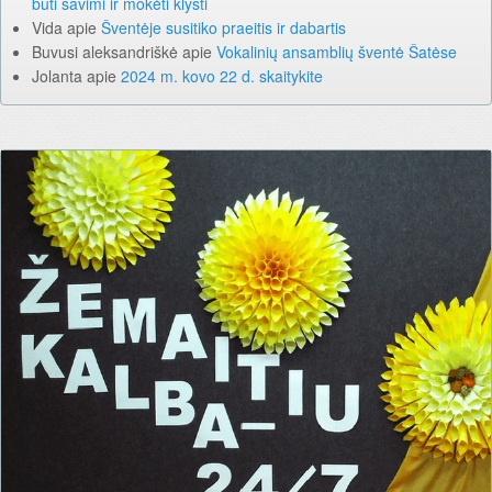
būti savimi ir mokėti klysti
Vida
apie
Šventėje susitiko praeitis ir dabartis
Buvusi aleksandriškė
apie
Vokalinių ansamblių šventė Šatėse
Jolanta
apie
2024 m. kovo 22 d. skaitykite