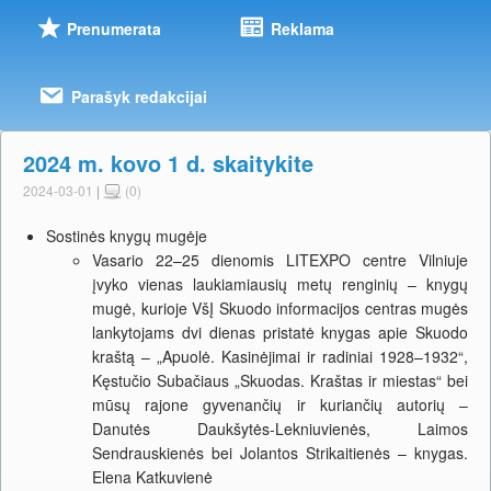
Prenumerata
Reklama
Parašyk redakcijai
2024 m. kovo 1 d. skaitykite
2024-03-01
|
(0)
Sostinės knygų mugėje
Vasario 22–25 dienomis LITEXPO centre Vilniuje
įvyko vienas laukiamiausių metų renginių – knygų
mugė, kurioje VšĮ Skuodo informacijos centras mugės
lankytojams dvi dienas pristatė knygas apie Skuodo
kraštą – „Apuolė. Kasinėjimai ir radiniai 1928–1932“,
Kęstučio Subačiaus „Skuodas. Kraštas ir miestas“ bei
mūsų rajone gyvenančių ir kuriančių autorių –
Danutės Daukšytės-Lekniuvienės, Laimos
Sendrauskienės bei Jolantos Strikaitienės – knygas.
Elena Katkuvienė