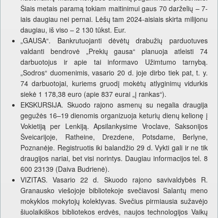
Šiais metais paramą tokiam maitinimui gaus 70 darželių – 7-
iais daugiau nei pernai. Lėšų tam 2024-aisiais skirta milijonu
daugiau, iš viso – 2 130 tūkst. Eur.
„GAUSA“. Bankrutuojanti dėvėtų drabužių parduotuves
valdanti bendrovė „Prekių gausa“ planuoja atleisti 74
darbuotojus ir apie tai informavo Užimtumo tarnybą.
„Sodros“ duomenimis, vasario 20 d. joje dirbo tiek pat, t. y.
74 darbuotojai, kuriems gruodį mokėtų atlyginimų vidurkis
siekė 1 178,38 euro (apie 837 eurai „į rankas“).
EKSKURSIJA. Skuodo rajono asmenų su negalia draugija
gegužės 16–19 dienomis organizuoja keturių dienų kelionę į
Vokietiją per Lenkiją. Apsilankysime Vroclave, Saksonijos
Šveicarijoje, Ratheine, Drezdene, Potsdame, Berlyne,
Poznanėje. Registruotis iki balandžio 29 d. Vykti gali ir ne tik
draugijos nariai, bet visi norintys. Daugiau informacijos tel. 8
600 23139 (Daiva Budrienė).
VIZITAS. Vasario 22 d. Skuodo rajono savivaldybės R.
Granausko viešojoje bibliotekoje svečiavosi Salantų meno
mokyklos mokytojų kolektyvas. Svečius pirmiausia sužavėjo
šiuolaikiškos bibliotekos erdvės, naujos technologijos Vaikų