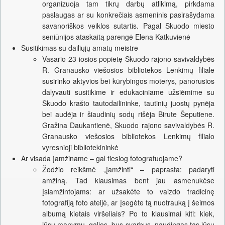
organizuoja tam tikrų darbų atlikimą, pirkdama
paslaugas ar su konkrečiais asmeninis pasirašydama
savanoriškos veiklos sutartis. Pagal Skuodo miesto
seniūnijos ataskaitą parengė Elena Katkuvienė
Susitikimas su dailiųjų amatų meistre
Vasario 23-iosios popietę Skuodo rajono savivaldybės
R. Granausko viešosios bibliotekos Lenkimų filiale
susirinko aktyvios bei kūrybingos moterys, panorusios
dalyvauti susitikime ir edukaciniame užsiėmime su
Skuodo krašto tautodailininke, tautinių juostų pynėja
bei audėja ir šiaudinių sodų rišėja Birute Šeputiene.
Gražina Daukantienė, Skuodo rajono savivaldybės R.
Granausko viešosios bibliotekos Lenkimų filialo
vyresnioji bibliotekininkė
Ar visada įamžiname – gal tiesiog fotografuojame?
Žodžio reikšmė „įamžinti“ – paprasta: padaryti
amžiną. Tad klausimas bent jau asmenukėse
įsiamžintojams: ar užsakėte to vaizdo tradicinę
fotografiją foto ateljė, ar įsegėte tą nuotrauką į šeimos
albumą kietais viršeliais? Po to klausimai kiti: kiek,
jūsų manymu, galios, bus svarbus, naudingas tas jūsų