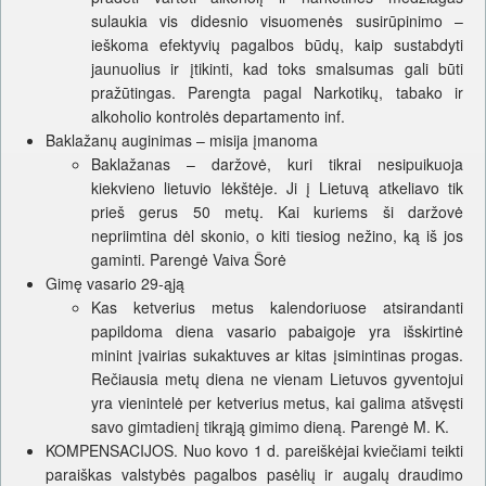
sulaukia vis didesnio visuomenės susirūpinimo –
ieškoma efektyvių pagalbos būdų, kaip sustabdyti
jaunuolius ir įtikinti, kad toks smalsumas gali būti
pražūtingas. Parengta pagal Narkotikų, tabako ir
alkoholio kontrolės departamento inf.
Baklažanų auginimas – misija įmanoma
Baklažanas – daržovė, kuri tikrai nesipuikuoja
kiekvieno lietuvio lėkštėje. Ji į Lietuvą atkeliavo tik
prieš gerus 50 metų. Kai kuriems ši daržovė
nepriimtina dėl skonio, o kiti tiesiog nežino, ką iš jos
gaminti. Parengė Vaiva Šorė
Gimę vasario 29-ąją
Kas ketverius metus kalendoriuose atsirandanti
papildoma diena vasario pabaigoje yra išskirtinė
minint įvairias sukaktuves ar kitas įsimintinas progas.
Rečiausia metų diena ne vienam Lietuvos gyventojui
yra vienintelė per ketverius metus, kai galima atšvęsti
savo gimtadienį tikrąją gimimo dieną. Parengė M. K.
KOMPENSACIJOS. Nuo kovo 1 d. pareiškėjai kviečiami teikti
paraiškas valstybės pagalbos pasėlių ir augalų draudimo