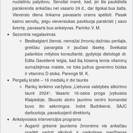
nuolatiniu palydovu. Senoliai manė, kad, jei šis paukštelis
parskrenda anksčiau nei vasario 24 d., dar ilgokai bus šalta.
Vieversio diena tinkama pavasario orams spėlioti. Pasak
kaimo senolių, jeigu vieversiukas pavėluoja parskristi į savo
šventę, pavasaris bus ankstyvas. Parinko V. M.
Sezoninis negalavimas
Besibaigiant žiemai, nemažai žmonių dažniau peršąla,
greičiau pavargsta ir jaučiasi išsekę. Sveikatai
palankios mitybos konsultantė, gydytoja dietologė dr.
Edita Gavelienė teigia, kad šią būseną lemia vitaminų
sumažėjimas maiste, ne toks judrus gyvenimo būdas
ir vitamino D stoka. Parengė M. K.
Pergalių kraitė – 16 medalių ir dvi taurės
Rankų lenkimo varžybos „Lietuvos valstybės atkūrimo
taurė 2024“, Vasario 16-osios proga įvykusios
Klaipėdoje, Skuodo atviro jaunimo centro komandai
buvo itin sėkmingos. Indrė Budrikienė, SAJC
darbuotoja, pavaduojanti direktorių
Ankstyvosios intervencijos programa
Auganti grėsmė jauniems žmonėms vis anksčiau
pradėti vartoti alkoholį ir narkotines medžiagas