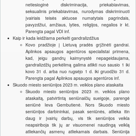
netiesioginė diskriminacija, priekabiavimas,
seksualinis priekabiavimas, nurodymas diskriminuoti
įvairiais teisės aktuose numatytais pagrindais,
pavyzdžiui, amžiaus, lyties, religijos, negalios ir kt.
Parengta pagal VDI inf.
Kaip ir kada leidžiama perkelti gandralizdžius
Kovo pradžioje į Lietuvą pradės grįžinėti gandrai.
Aplinkos apsaugos agentūros specialistai primena,
kad, jeigu gandrų kaimynystė nepageidaujama,
gandralizdžių perkėlimą galima atlikti nuo sausio 1 iki
kovo 31 d. arba nuo rugsėjo 1 d. iki gruodžio 31 d.
Parengta pagal Aplinkos apsaugos agentūros inf.
Skuodo miesto seniūnijos 2023 m. veiklos plano ataskaita
Skuodo miesto seniūnijos 2023 m. veiklos plano
ataskaitą, patvirtintą seniūnaičių sueigoje, parengė
seniūnė Ieva Gembutienė. Nors Skuodo miesto
seniūnijos darbininkai, pasak seniūnės, atlieka itin
daug ir įvairių darbų, vis tik seniūnijos veikla
neapsiriboja tik jų ar visuomenei naudingą veiklą
atliekančių asmenų atliekamais darbais. Seniūnija