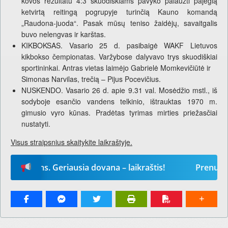
kovos rezultatu 4:3 skuodiškiams pavyko palaužti pajėgią
ketvirtą reitingą pogrupyje turinčią Kauno komandą
„Raudona-juoda“. Pasak mūsų teniso žaidėjų, savaitgalis
buvo nelengvas ir karštas.
KIKBOKSAS. Vasario 25 d. pasibaigė WAKF Lietuvos
kikbokso čempionatas. Varžybose dalyvavo trys skuodiškiai
sportininkai. Antras vietas laimėjo Gabrielė Momkevičiūtė ir
Simonas Narvilas, trečią – Pijus Pocevičius.
NUSKENDO. Vasario 26 d. apie 9.31 val. Mosėdžio mstl., iš
sodyboje esančio vandens telkinio, ištrauktas 1970 m.
gimusio vyro kūnas. Pradėtas tyrimas mirties priežasčiai
nustatyti.
Visus straipsnius skaitykite laikraštyje.
ams. Geriausia dovana – laikraštis!
Prenumeruokit