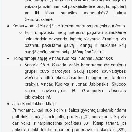
vaizdo įamžinimas: kol pasikeisite telefoną, kompiuterį
ar iki kitos panašios asmenukės? Laima
Sendrauskienė
Kovas – paukščių grįžimo ir prenumeratos pratęsimo mėnuo
Po trumpiausio metų mėnesio pagaliau sulaukėme
kalendorinio pavasario. Išgirdę vieversio čirenimą, vis
dažniau pakeliame galvą į dangų ir laukiame kitų
sugrįžtančių sparnuočių. „Mūsų žodžio“ inf.
Hologramoje atgiję Vincas Kudirka ir Jonas Jablonskis
Vasario 28 d. Skuodo krašto bendruomenės senjorių
grupei buvo parodytos Šakių rajono savivaldybės
viešosios bibliotekos sukurtos hologramos, kuriose
prabyla Vincas Kudirka ir Jonas Jablonskis. Skuodo
rajono savivaldybės R. Granausko viešosios
bibliotekos inf.
Jau skambinkime kitaip
Primename, kad nuo šiol visi šalies gyventojai skambindami
gali rinkti naująjį nacionalinį prefiksą „0“, nors kurį laiką vis
dar veiks ir tarpmiestinis prefiksas „8“. Kitaip tariant, jei
anksčiau rinkti telefono numerį pradėdavome skaičiais „86“,