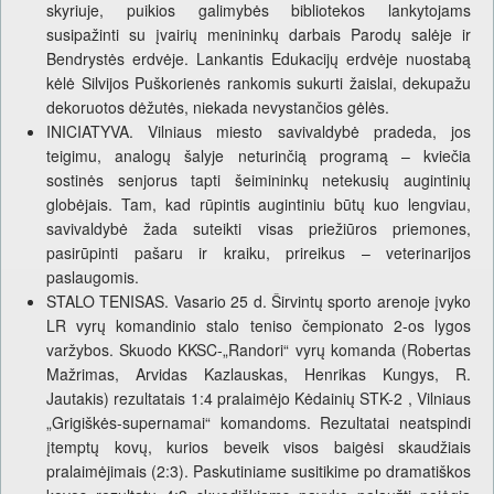
skyriuje, puikios galimybės bibliotekos lankytojams
susipažinti su įvairių menininkų darbais Parodų salėje ir
Bendrystės erdvėje. Lankantis Edukacijų erdvėje nuostabą
kėlė Silvijos Puškorienės rankomis sukurti žaislai, dekupažu
dekoruotos dėžutės, niekada nevystančios gėlės.
INICIATYVA. Vilniaus miesto savivaldybė pradeda, jos
teigimu, analogų šalyje neturinčią programą – kviečia
sostinės senjorus tapti šeimininkų netekusių augintinių
globėjais. Tam, kad rūpintis augintiniu būtų kuo lengviau,
savivaldybė žada suteikti visas priežiūros priemones,
pasirūpinti pašaru ir kraiku, prireikus – veterinarijos
paslaugomis.
STALO TENISAS. Vasario 25 d. Širvintų sporto arenoje įvyko
LR vyrų komandinio stalo teniso čempionato 2-os lygos
varžybos. Skuodo KKSC-„Randori“ vyrų komanda (Robertas
Mažrimas, Arvidas Kazlauskas, Henrikas Kungys, R.
Jautakis) rezultatais 1:4 pralaimėjo Kėdainių STK-2 , Vilniaus
„Grigiškės-supernamai“ komandoms. Rezultatai neatspindi
įtemptų kovų, kurios beveik visos baigėsi skaudžiais
pralaimėjimais (2:3). Paskutiniame susitikime po dramatiškos