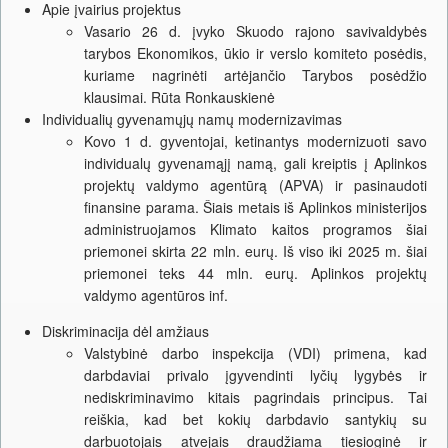
Apie įvairius projektus
Vasario 26 d. įvyko Skuodo rajono savivaldybės
tarybos Ekonomikos, ūkio ir verslo komiteto posėdis,
kuriame nagrinėti artėjančio Tarybos posėdžio
klausimai. Rūta Ronkauskienė
Individualių gyvenamųjų namų modernizavimas
Kovo 1 d. gyventojai, ketinantys modernizuoti savo
individualų gyvenamąjį namą, gali kreiptis į Aplinkos
projektų valdymo agentūrą (APVA) ir pasinaudoti
finansine parama. Šiais metais iš Aplinkos ministerijos
administruojamos Klimato kaitos programos šiai
priemonei skirta 22 mln. eurų. Iš viso iki 2025 m. šiai
priemonei teks 44 mln. eurų. Aplinkos projektų
valdymo agentūros inf.
Diskriminacija dėl amžiaus
Valstybinė darbo inspekcija (VDI) primena, kad
darbdaviai privalo įgyvendinti lyčių lygybės ir
nediskriminavimo kitais pagrindais principus. Tai
reiškia, kad bet kokių darbdavio santykių su
darbuotojais atvejais draudžiama tiesioginė ir