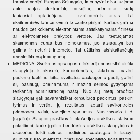
transformacijai Europos Sąjungoje, intensyviai diskutuojama
apie naujas elektroninių mokėjimų priemones, kurių
labiausiai aptarinėjama – skaitmeninis euras. Tai
skaitmeninės formos centrinio banko pinigai, kuriuos galima
naudoti bet kokiems elektroniniams atsiskaitymams fizinėse
ar elektroninėse prekybos vietose. Jau testuojamas
skaitmeninis euras bus nemokamas, juo atsiskaityti bus
galima ir neturint interneto. Tai užtikrins atsiskaitančiųjų
anonimiškumą ir saugumą.
MEDICINA. Sveikatos apsaugos ministerija nuosekliai plečia
slaugytojų ir akušerių kompetencijas, siekdama mažinti
pacientų laukimo laiką sveikatos paslaugoms gauti, gerinti
šių paslaugų prieinamumą ir mažinti šeimos gydytojams
tenkančią administracinę naštą. Nuo šių metų pradžios
slaugytojai gali savarankiškai konsultuoti pacientus, paskirti
tyrimus ir vertinti jų rezultatus, aptarti savikontrolės
priemones, vaistų vartojimo ypatumus. Nuo vasario 1 d.
įsigaliojo Slaugos praktikos ir akušerijos praktikos įstatymo
pakeitimai, kurie įgalino bendrosios praktikos slaugytojus ir
akušerius teikti šeimos medicinos paslaugas ir išrašyti
siuntimus kito sveikatos priežiūros specialisto konsultacijai.