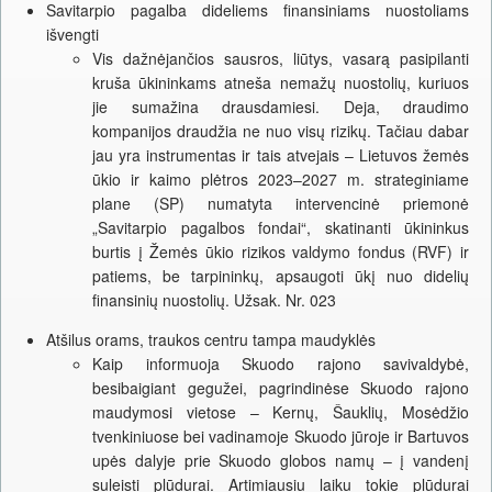
Savitarpio pagalba dideliems finansiniams nuostoliams
išvengti
Vis dažnėjančios sausros, liūtys, vasarą pasipilanti
kruša ūkininkams atneša nemažų nuostolių, kuriuos
jie sumažina drausdamiesi. Deja, draudimo
kompanijos draudžia ne nuo visų rizikų. Tačiau dabar
jau yra instrumentas ir tais atvejais – Lietuvos žemės
ūkio ir kaimo plėtros 2023–2027 m. strateginiame
plane (SP) numatyta intervencinė priemonė
„Savitarpio pagalbos fondai“, skatinanti ūkininkus
burtis į Žemės ūkio rizikos valdymo fondus (RVF) ir
patiems, be tarpininkų, apsaugoti ūkį nuo didelių
finansinių nuostolių. Užsak. Nr. 023
Atšilus orams, traukos centru tampa maudyklės
Kaip informuoja Skuodo rajono savivaldybė,
besibaigiant gegužei, pagrindinėse Skuodo rajono
maudymosi vietose – Kernų, Šauklių, Mosėdžio
tvenkiniuose bei vadinamoje Skuodo jūroje ir Bartuvos
upės dalyje prie Skuodo globos namų – į vandenį
suleisti plūdurai. Artimiausiu laiku tokie plūdurai