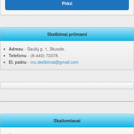
Pirkti
Skelbimai priimami
Adresu
‐ Šaulių g. 1, Skuode.
Telefonu
‐ (8-440) 73378.
El. paštu
‐
mz.skelbimai@gmail.com
Skaitomiausi