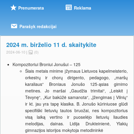
Prenumerata
Reklama
Parašyk redakcijai
2024 m. birželio 11 d. skaitykite
2024-06-10
|
(0)
Kompozitoriui Broniui Jonušui – 125
Šiais metais minime įžymaus Lietuvos kapelmeisterio,
orkestrų ir chorų dirigento, pedagogo, „maršų
karaliaus“ Broniaus Jonušo 125-ąsias gimimo
metines. Jo maršai „Gaudžia trimitai“, „Leiskit į
Tėvynę“, „Kur bakūžė samanota“, „Įžengimas į Vilnių“
ir kt. jau yra tapę klasika. B. Jonušo kūriniuose glūdi
specifiški lietuvių tautos bruožai, nes kompozitorius
visą laiką vertino ir puoselėjo lietuvių liaudies
melodijas, dainas. Lidija Drukteinienė, Ylakių
gimnazijos istorijos mokytoja metodininkė