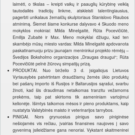
laimėti, o tikslas – kreipti vaikų ir paauglių kūrybinę veiklą
tautodailės tradicijų linkme, atskleisti talentingiausius,
pagerbti unikalaus žemaičių skulptoriaus Stanislovo Riaubos
atminimą. Šiemet šiame konkurse dalyvavo 4 Skuodo meno
mokyklos mokiniai: Milda Minelgaitė, Rūta Pocevičiūtė,
Emilija Zubaitė ir Max. Meno mokyklai džiugu, kad ten
skambėjo mūsų miesto vardas: Milda Minelgaitė apdovanota
paskatinamuoju prizu jaunajam menininkui projekto rėmėjų –
Švedijos Boksholmo organizacijos „Draugas draugui“; Rūta
Pocevičiūtė pelnė žiūrovų simpatijų prizą.
PRODUKTAI. Nuo birželio 3 d. įsigaliojus Lietuvos
Vyriausybės patvirtintam draudžiamų žemės ūkio produktų
bei pašarų importo iš Rusijos ir Baltarusijos sąrašui, svarbu
žinoti, kad šis draudimas netaikomas tranzitu vežamoms
prekėms, taip pat skirtoms tik asmeniniam vartojimui
kelionėje. Išimtys taikomos mėsos ir pieno produktams, kaip
nustatyta Valstybinės maisto ir veterinarijos tarnybos.
PINIGAI. Nors grynuosius pinigus savo piniginėse
nešiojamės vis rečiau, įvairias finansines naujoves į savo
gyvenimą įsileidžiame gana nenoriai. Vykstant skaitmeninei