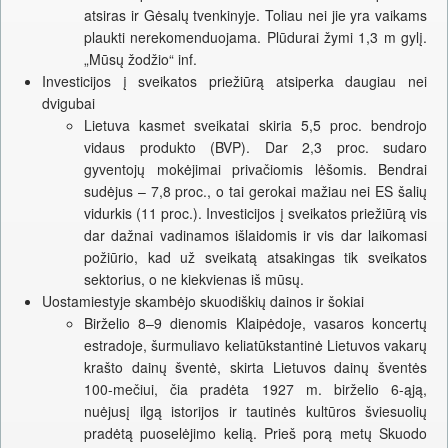
atsiras ir Gėsalų tvenkinyje. Toliau nei jie yra vaikams
plaukti nerekomenduojama. Plūdurai žymi 1,3 m gylį.
„Mūsų žodžio“ inf.
Investicijos į sveikatos priežiūrą atsiperka daugiau nei
dvigubai
Lietuva kasmet sveikatai skiria 5,5 proc. bendrojo
vidaus produkto (BVP). Dar 2,3 proc. sudaro
gyventojų mokėjimai privačiomis lėšomis. Bendrai
sudėjus – 7,8 proc., o tai gerokai mažiau nei ES šalių
vidurkis (11 proc.). Investicijos į sveikatos priežiūrą vis
dar dažnai vadinamos išlaidomis ir vis dar laikomasi
požiūrio, kad už sveikatą atsakingas tik sveikatos
sektorius, o ne kiekvienas iš mūsų.
Uostamiestyje skambėjo skuodiškių dainos ir šokiai
Birželio 8–9 dienomis Klaipėdoje, vasaros koncertų
estradoje, šurmuliavo keliatūkstantinė Lietuvos vakarų
krašto dainų šventė, skirta Lietuvos dainų šventės
100-mečiui, čia pradėta 1927 m. birželio 6-ąją,
nuėjusį ilgą istorijos ir tautinės kultūros šviesuolių
pradėtą puoselėjimo kelią. Prieš porą metų Skuodo