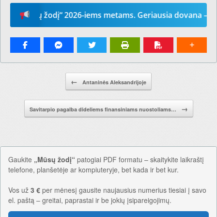
Mūsų žodį“ 2026-iems metams. Geriausia dovana – laikrašt
Pranešimo navigacija.
←
Antaninės Aleksandrijoje
→
Savitarpio pagalba dideliems finansiniams nuostoliams…
Gaukite
„Mūsų žodį“
patogiai PDF formatu – skaitykite laikraštį
telefone, planšetėje ar kompiuteryje, bet kada ir bet kur.
Vos už
3 €
per mėnesį gausite naujausius numerius tiesiai į savo
el. paštą – greitai, paprastai ir be jokių įsipareigojimų.