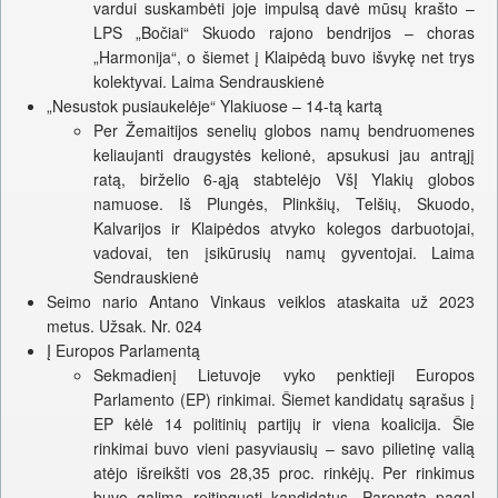
vardui suskambėti joje impulsą davė mūsų krašto –
LPS „Bočiai“ Skuodo rajono bendrijos – choras
„Harmonija“, o šiemet į Klaipėdą buvo išvykę net trys
kolektyvai. Laima Sendrauskienė
„Nesustok pusiaukelėje“ Ylakiuose – 14-tą kartą
Per Žemaitijos senelių globos namų bendruomenes
keliaujanti draugystės kelionė, apsukusi jau antrąjį
ratą, birželio 6-ąją stabtelėjo VšĮ Ylakių globos
namuose. Iš Plungės, Plinkšių, Telšių, Skuodo,
Kalvarijos ir Klaipėdos atvyko kolegos darbuotojai,
vadovai, ten įsikūrusių namų gyventojai. Laima
Sendrauskienė
Seimo nario Antano Vinkaus veiklos ataskaita už 2023
metus. Užsak. Nr. 024
Į Europos Parlamentą
Sekmadienį Lietuvoje vyko penktieji Europos
Parlamento (EP) rinkimai. Šiemet kandidatų sąrašus į
EP kėlė 14 politinių partijų ir viena koalicija. Šie
rinkimai buvo vieni pasyviausių – savo pilietinę valią
atėjo išreikšti vos 28,35 proc. rinkėjų. Per rinkimus
buvo galima reitinguoti kandidatus. Parengta pagal