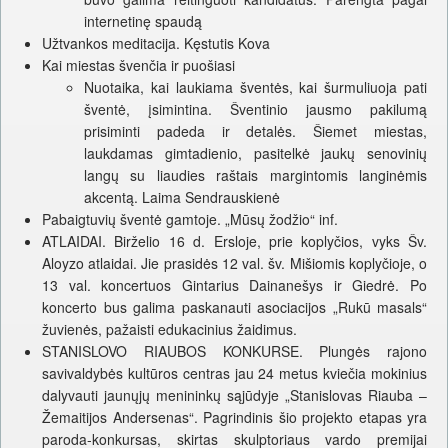
internetinę spaudą
Užtvankos meditacija. Kęstutis Kova
Kai miestas švenčia ir puošiasi
Nuotaika, kai laukiama šventės, kai šurmuliuoja pati
šventė, įsimintina. Šventinio jausmo pakilumą
prisiminti padeda ir detalės. Šiemet miestas,
laukdamas gimtadienio, pasitelkė jaukų senovinių
langų su liaudies raštais margintomis langinėmis
akcentą. Laima Sendrauskienė
Pabaigtuvių šventė gamtoje. „Mūsų žodžio“ inf.
ATLAIDAI. Birželio 16 d. Ersloje, prie koplyčios, vyks Šv.
Aloyzo atlaidai. Jie prasidės 12 val. šv. Mišiomis koplyčioje, o
13 val. koncertuos Gintarius Dainanešys ir Giedrė. Po
koncerto bus galima paskanauti asociacijos „Rukū masals“
žuvienės, pažaisti edukacinius žaidimus.
STANISLOVO RIAUBOS KONKURSE. Plungės rajono
savivaldybės kultūros centras jau 24 metus kviečia mokinius
dalyvauti jaunųjų menininkų sąjūdyje „Stanislovas Riauba –
Žemaitijos Andersenas“. Pagrindinis šio projekto etapas yra
paroda-konkursas, skirtas skulptoriaus vardo premijai