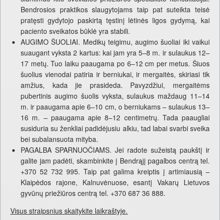
Bendrosios praktikos slaugytojams taip pat suteikta teisė
pratęsti gydytojo paskirtą tęstinį lėtinės ligos gydymą, kai
paciento sveikatos būklė yra stabili.
AUGIMO ŠUOLIAI. Medikų teigimu, augimo šuoliai iki vaikui
suaugant vyksta 2 kartus: kai jam yra 5–8 m. ir sulaukus 12–
17 metų. Tuo laiku paaugama po 6–12 cm per metus. Šiuos
šuolius vienodai patiria ir berniukai, ir mergaitės, skiriasi tik
amžius, kada jie prasideda. Pavyzdžiui, mergaitėms
pubertinis augimo šuolis vyksta, sulaukus maždaug 11–14
m. ir paaugama apie 6–10 cm, o berniukams – sulaukus 13–
16 m. – paaugama apie 8–12 centimetrų. Tada paaugliai
susiduria su ženkliai padidėjusiu alkiu, tad labai svarbi sveika
bei subalansuota mityba.
PAGALBA SPARNUOČIAMS. Jei radote sužeistą paukštį ir
galite jam padėti, skambinkite į Bendrąjį pagalbos centrą tel.
+370 52 732 995. Taip pat galima kreiptis į artimiausią –
Klaipėdos rajone, Kalnuvėnuose, esantį Vakarų Lietuvos
gyvūnų priežiūros centrą tel. +370 687 36 888.
Visus straipsnius skaitykite laikraštyje.