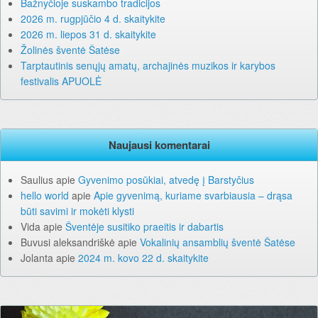
Bažnyčioje suskambo tradicijos
2026 m. rugpjūčio 4 d. skaitykite
2026 m. liepos 31 d. skaitykite
Žolinės šventė Šatėse
Tarptautinis senųjų amatų, archajinės muzikos ir karybos
festivalis APUOLĖ
Naujausi komentarai
Saulius
apie
Gyvenimo posūkiai, atvedę į Barstyčius
hello world
apie
Apie gyvenimą, kuriame svarbiausia – drąsa
būti savimi ir mokėti klysti
Vida
apie
Šventėje susitiko praeitis ir dabartis
Buvusi aleksandriškė
apie
Vokalinių ansamblių šventė Šatėse
Jolanta
apie
2024 m. kovo 22 d. skaitykite