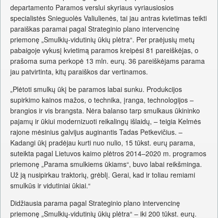
departamento Paramos verslui skyriaus vyriausiosios
specialistės Snieguolės Valiulienės, tai jau antras kvietimas teikti
paraiškas paramai pagal Strateginio plano intervencinę
priemonę „Smulkių-vidutinių ūkių plėtra“. Per praėjusių metų
pabaigoje vykusį kvietimą paramos kreipėsi 81 pareiškėjas, o
prašoma suma perkopė 13 mln. eurų. 36 pareiškėjams parama
jau patvirtinta, kitų paraiškos dar vertinamos.
„Plėtoti smulkų ūkį be paramos labai sunku. Produkcijos
supirkimo kainos mažos, o technika, įranga, technologijos –
brangios ir vis brangsta. Nėra balanso tarp smulkaus ūkininko
pajamų ir ūkiui modernizuoti reikalingų išlaidų, – teigia Kelmės
rajone mėsinius galvijus auginantis Tadas Petkevičius. –
Kadangi ūkį pradėjau kurti nuo nulio, 15 tūkst. eurų parama,
suteikta pagal Lietuvos kaimo plėtros 2014–2020 m. programos
priemonę „Parama smulkiems ūkiams“, buvo labai reikšminga.
Už ją nusipirkau traktorių, grėblį. Gerai, kad ir toliau remiami
smulkūs ir vidutiniai ūkiai.“
Didžiausia parama pagal Strateginio plano intervencinę
priemonę „Smulkių-vidutinių ūkių plėtra“ – iki 200 tūkst. eurų.