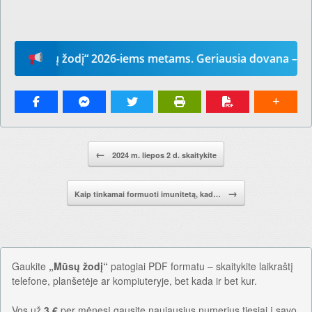
Mūsų žodį“ 2026-iems metams. Geriausia dovana – laikrašt
Pranešimo navigacija.
←
2024 m. liepos 2 d. skaitykite
→
Kaip tinkamai formuoti imunitetą, kad…
Gaukite
„Mūsų žodį“
patogiai PDF formatu – skaitykite laikraštį
telefone, planšetėje ar kompiuteryje, bet kada ir bet kur.
Vos už
3 €
per mėnesį gausite naujausius numerius tiesiai į savo