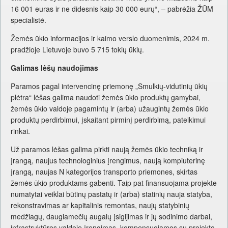
16 001 euras ir ne didesnis kaip 30 000 eurų“, – pabrėžia ŽŪM
specialistė.
Žemės ūkio informacijos ir kaimo verslo duomenimis, 2024 m.
pradžioje Lietuvoje buvo 5 715 tokių ūkių.
Galimas lėšų naudojimas
Paramos pagal intervencinę priemonę „Smulkių-vidutinių ūkių
plėtra“ lėšas galima naudoti žemės ūkio produktų gamybai,
žemės ūkio valdoje pagamintų ir (arba) užaugintų žemės ūkio
produktų perdirbimui, įskaitant pirminį perdirbimą, pateikimui
rinkai.
Už paramos lėšas galima pirkti naują žemės ūkio techniką ir
įrangą, naujus technologinius įrengimus, naują kompiuterinę
įrangą, naujas N kategorijos transporto priemones, skirtas
žemės ūkio produktams gabenti. Taip pat finansuojama projekte
numatytai veiklai būtinų pastatų ir (arba) statinių nauja statyba,
rekonstravimas ar kapitalinis remontas, naujų statybinių
medžiagų, daugiamečių augalų įsigijimas ir jų sodinimo darbai,
infrastruktūros valdoje įrengimas, kompensuojamos su projekto