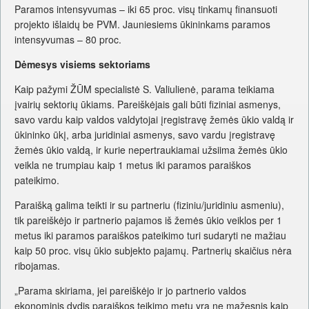
Paramos intensyvumas – iki 65 proc. visų tinkamų finansuoti
projekto išlaidų be PVM. Jauniesiems ūkininkams paramos
intensyvumas – 80 proc.
Dėmesys visiems sektoriams
Kaip pažymi ŽŪM specialistė S. Valiulienė, parama teikiama
įvairių sektorių ūkiams. Pareiškėjais gali būti fiziniai asmenys,
savo vardu kaip valdos valdytojai įregistravę žemės ūkio valdą ir
ūkininko ūkį, arba juridiniai asmenys, savo vardu įregistravę
žemės ūkio valdą, ir kurie nepertraukiamai užsiima žemės ūkio
veikla ne trumpiau kaip 1 metus iki paramos paraiškos
pateikimo.
Paraišką galima teikti ir su partneriu (fiziniu/juridiniu asmeniu),
tik pareiškėjo ir partnerio pajamos iš žemės ūkio veiklos per 1
metus iki paramos paraiškos pateikimo turi sudaryti ne mažiau
kaip 50 proc. visų ūkio subjekto pajamų. Partnerių skaičius nėra
ribojamas.
„Parama skiriama, jei pareiškėjo ir jo partnerio valdos
ekonominis dydis paraiškos teikimo metu yra ne mažesnis kaip