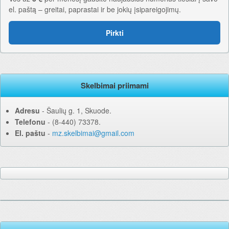
el. paštą – greitai, paprastai ir be jokių įsipareigojimų.
Pirkti
Skelbimai priimami
Adresu
‐ Šaulių g. 1, Skuode.
Telefonu
‐ (8-440) 73378.
El. paštu
‐
mz.skelbimai@gmail.com