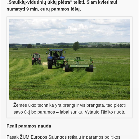
„Smulkių-vidutinių ūkių plėtra“ teikti. Šiam kvietimui
numatyti 9 mln. eurų paramos lėšų.
Žemės ūkio technika yra brangi ir vis brangsta, tad plėtoti
savo ūkį be paramos – labai sunku. Vytauto Ridiko nuotr.
Reali paramos nauda
Pasak ŽŪM Europos Sąjungos reikalų ir paramos politikos