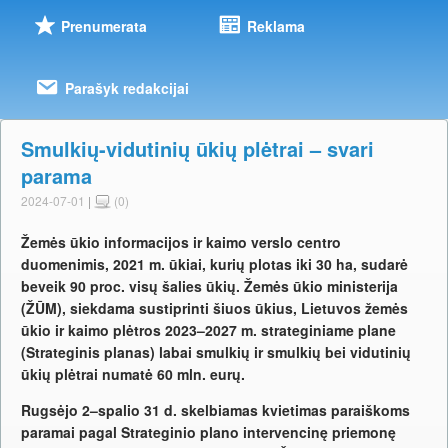
Prenumerata
Reklama
Parašyk redakcijai
Smulkių-vidutinių ūkių plėtrai – svari
parama
2024-07-01
|
(0)
Žemės ūkio informacijos ir kaimo verslo centro
duomenimis, 2021 m. ūkiai, kurių plotas iki 30 ha, sudarė
beveik 90 proc. visų šalies ūkių. Žemės ūkio ministerija
(ŽŪM), siekdama sustiprinti šiuos ūkius, Lietuvos žemės
ūkio ir kaimo plėtros 2023–2027 m. strateginiame plane
(Strateginis planas) labai smulkių ir smulkių bei vidutinių
ūkių plėtrai numatė 60 mln. eurų.
Rugsėjo 2–spalio 31 d. skelbiamas kvietimas paraiškoms
paramai pagal Strateginio plano intervencinę priemonę