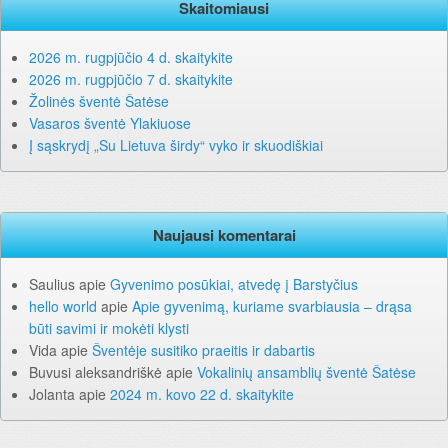
Skaitomiausi
2026 m. rugpjūčio 4 d. skaitykite
2026 m. rugpjūčio 7 d. skaitykite
Žolinės šventė Šatėse
Vasaros šventė Ylakiuose
Į sąskrydį „Su Lietuva širdy“ vyko ir skuodiškiai
Naujausi komentarai
Saulius
apie
Gyvenimo posūkiai, atvedę į Barstyčius
hello world
apie
Apie gyvenimą, kuriame svarbiausia – drąsa
būti savimi ir mokėti klysti
Vida
apie
Šventėje susitiko praeitis ir dabartis
Buvusi aleksandriškė
apie
Vokalinių ansamblių šventė Šatėse
Jolanta
apie
2024 m. kovo 22 d. skaitykite