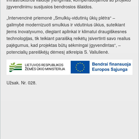
įgyvendinimu susijusios bendrosios išlaidos.
„Intervencinė priemonė „Smulkių-vidutinių ūkių plėtra“ –
galimybė modernizuoti smulkius ir vidutinius ūkius, suteikiant
jiems inovatyvumo, diegiant aplinkai ir klimatui draugiškesnes
technologijas, tik teikiant paraišką reikėtų įsivertinti savo realius
pajėgumus, kad projektas būtų sėkmingai įgyvendintas“, –
potencialių pareiškėjų dėmesį atkreipia S. Valiulienė.
Užsak. Nr. 028.