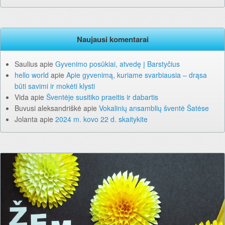
Naujausi komentarai
Saulius
apie
Gyvenimo posūkiai, atvedę į Barstyčius
hello world
apie
Apie gyvenimą, kuriame svarbiausia – drąsa
būti savimi ir mokėti klysti
Vida
apie
Šventėje susitiko praeitis ir dabartis
Buvusi aleksandriškė
apie
Vokalinių ansamblių šventė Šatėse
Jolanta
apie
2024 m. kovo 22 d. skaitykite