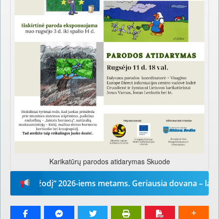
Karikatūrų parodos atidarymas Skuode
Mūsų žodį“ 2026-iems metams. Geriausia dovana – laikrašti