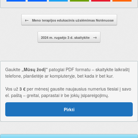
Pranešimo navigacija.
←
Meno terapijos edukacinis užsiėmimas Notėnuose
→
2024 m. rugsėjo 3 d. skaitykite
Gaukite
„Mūsų žodį“
patogiai PDF formatu – skaitykite laikraštį
telefone, planšetėje ar kompiuteryje, bet kada ir bet kur.
Vos už
3 €
per mėnesį gausite naujausius numerius tiesiai į savo
el. paštą – greitai, paprastai ir be jokių įsipareigojimų.
Pirkti