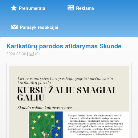
Prenumerata
Reklama
Parašyk redakcijai
Karikatūrų parodos atidarymas Skuode
2024-08-30
|
(0)