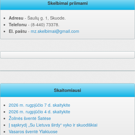
Skelbimai priimami
Adresu
‐ Šaulių g. 1, Skuode.
Telefonu
‐ (8-440) 73378.
El. paštu
‐
mz.skelbimai@gmail.com
Skaitomiausi
2026 m. rugpjūčio 7 d. skaitykite
2026 m. rugpjūčio 4 d. skaitykite
Žolinės šventė Šatėse
Į sąskrydį „Su Lietuva širdy“ vyko ir skuodiškiai
Vasaros šventė Ylakiuose