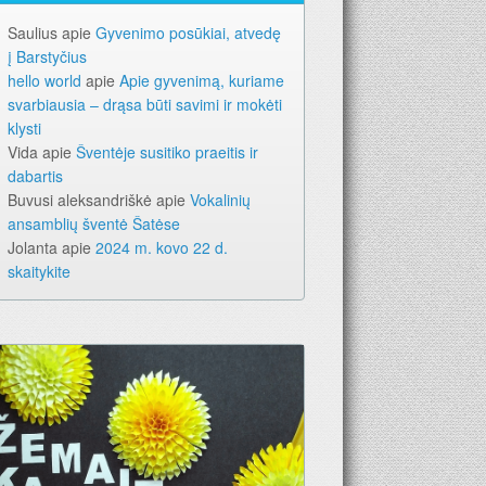
Saulius
apie
Gyvenimo posūkiai, atvedę
į Barstyčius
hello world
apie
Apie gyvenimą, kuriame
svarbiausia – drąsa būti savimi ir mokėti
„Mūsų žodį“ 2026-iems metams. Geriausia dovana – laikraš
klysti
Vida
apie
Šventėje susitiko praeitis ir
dabartis
Buvusi aleksandriškė
apie
Vokalinių
ansamblių šventė Šatėse
Jolanta
apie
2024 m. kovo 22 d.
skaitykite