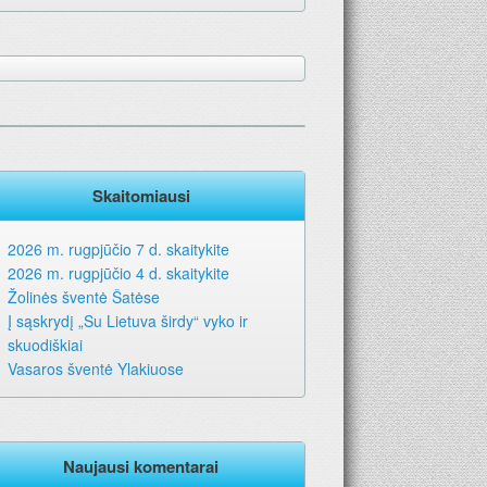
Skaitomiausi
2026 m. rugpjūčio 7 d. skaitykite
2026 m. rugpjūčio 4 d. skaitykite
Žolinės šventė Šatėse
Į sąskrydį „Su Lietuva širdy“ vyko ir
skuodiškiai
Vasaros šventė Ylakiuose
Naujausi komentarai