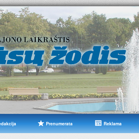
edakcija
Prenumerata
Reklama