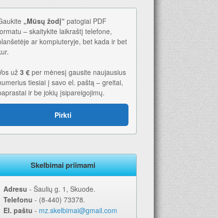
Gaukite
„Mūsų žodį“
patogiai PDF
formatu – skaitykite laikraštį telefone,
planšetėje ar kompiuteryje, bet kada ir bet
kur.
Vos už
3 €
per mėnesį gausite naujausius
numerius tiesiai į savo el. paštą – greitai,
paprastai ir be jokių įsipareigojimų.
Pirkti
Skelbimai priimami
Adresu
‐ Šaulių g. 1, Skuode.
Telefonu
‐ (8-440) 73378.
El. paštu
‐
mz.skelbimai@gmail.com