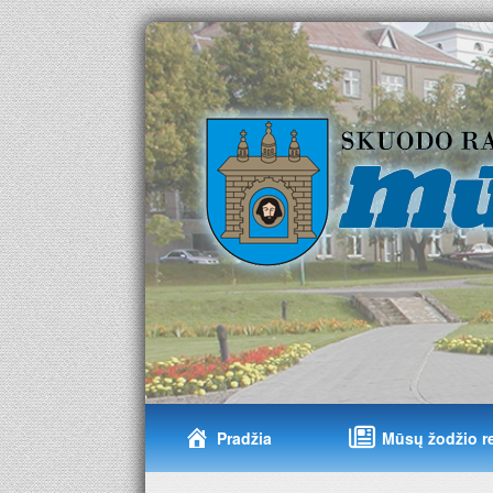
Pradžia
Mūsų žodžio r