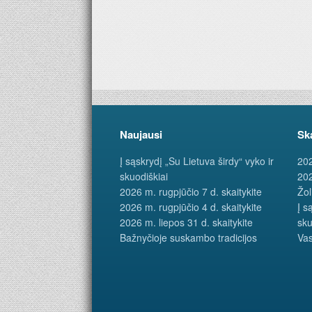
Naujausi
Sk
Į sąskrydį „Su Lietuva širdy“ vyko ir
202
skuodiškiai
202
2026 m. rugpjūčio 7 d. skaitykite
Žol
2026 m. rugpjūčio 4 d. skaitykite
Į s
2026 m. liepos 31 d. skaitykite
sku
Bažnyčioje suskambo tradicijos
Vas