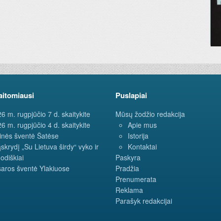
aitomiausi
Puslapiai
6 m. rugpjūčio 7 d. skaitykite
Mūsų žodžio redakcija
6 m. rugpjūčio 4 d. skaitykite
Apie mus
inės šventė Šatėse
Istorija
ąskrydį „Su Lietuva širdy“ vyko ir
Kontaktai
odiškiai
Paskyra
aros šventė Ylakiuose
Pradžia
Prenumerata
Reklama
Parašyk redakcijai