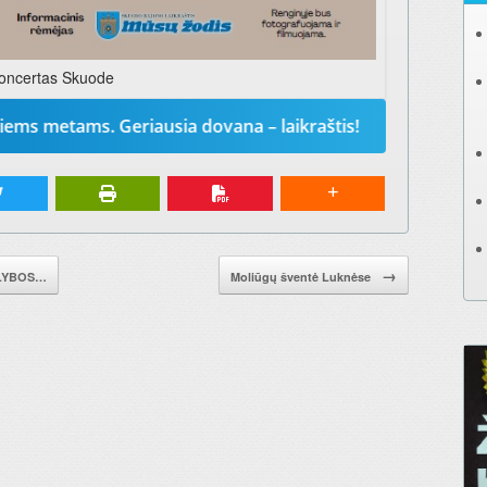
oncertas Skuode
ms. Geriausia dovana – laikraštis!
Prenumeruokite 
→
ŠLYBOS…
Moliūgų šventė Luknėse