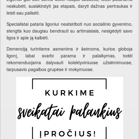
neskubėti, susiskirstyti jas etapais, daryti dažnas pertraukas ir
leisti sau pailsėti.
Specialistai pataria ligoniui neatsiriboti nuo socialinio gyvenimo,
stengtis kuo daugiau bendrauti su artimaisiais, nesigėdyti savo
ligos ir apie ją kalbėti.
Demenciją turintiems asmenims ir šeimoms, kurios globoja
ligonį, labai svarbi parama ir palaikymas, todėl
rekomenduojama dalyvauti kolektyviniuose užsiėmimuose,
tarpusavio pagalbos grupėse ir mokymuose.