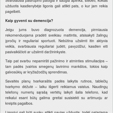
Svarbiausia pasirūpinti patogia ir saugia aplinka, stebėti, kokias
užduotis kasdienybėje ligonis gali atlikti pats, o kur jam reikia
pagelbėti.
Kaip gyventi su demencija?
Jeigu jums buvo diagnozuota demencija, pirmiausia
rekomenduojama pradėti sveikiau maitintis, atsisakyti žalingų
įpročių ir reguliariai sportuoti. Nebūtina užsiimti itin aktyvia
veikla, svarbiausia reguliariai judėti, pavyzdžiui, kasdien eiti
pasivaikščioti ar užsiimti daržininkyste.
Taip pat svarbu nepamiršti pažinimo ir atminties stimuliacijos –
tam padės įvairios smegenų lavinimo mankštos, tokios kaip
galvosūkių ar kryžiažodžių sprendimas.
Savaitės planų tvarkaraštis padės laikytis rutinos, tablečių
tvarkymo dėžutė – laiku išgerti reikiamus vaistus. Naudingų
telefonų numerių sąrašą vertėtų laikyti šalia telefono, kad
reikalui esant būtų galima greitai susisiekti su artimuoju ar
kreiptis pagalbos.
Ligoniui gali būti sunku atlikti naujas užduotis, todėl patariama