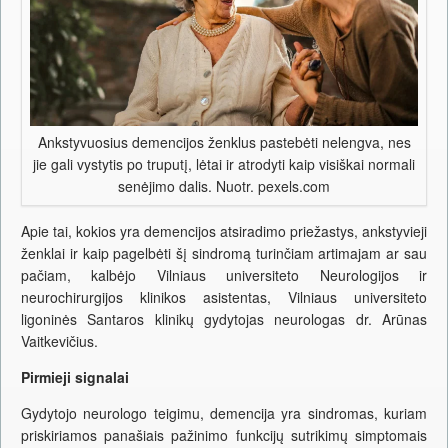
Ankstyvuosius demencijos ženklus pastebėti nelengva, nes
jie gali vystytis po truputį, lėtai ir atrodyti kaip visiškai normali
senėjimo dalis. Nuotr. pexels.com
Apie tai, kokios yra demencijos atsiradimo priežastys, ankstyvieji
ženklai ir kaip pagelbėti šį sindromą turinčiam artimajam ar sau
pačiam, kalbėjo Vilniaus universiteto Neurologijos ir
neurochirurgijos klinikos asistentas, Vilniaus universiteto
ligoninės Santaros klinikų gydytojas neurologas dr. Arūnas
Vaitkevičius.
Pirmieji signalai
Gydytojo neurologo teigimu, demencija yra sindromas, kuriam
priskiriamos panašiais pažinimo funkcijų sutrikimų simptomais