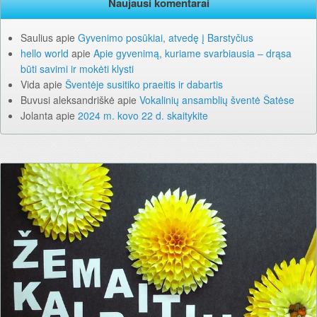
Naujausi komentarai
Saulius
apie
Gyvenimo posūkiai, atvedę į Barstyčius
hello world
apie
Apie gyvenimą, kuriame svarbiausia – drąsa
būti savimi ir mokėti klysti
Vida
apie
Šventėje susitiko praeitis ir dabartis
Buvusi aleksandriškė
apie
Vokalinių ansamblių šventė Šatėse
Jolanta
apie
2024 m. kovo 22 d. skaitykite