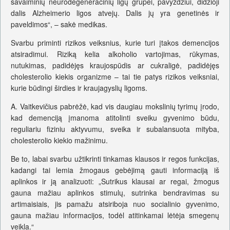
savaiminių neurodegeneracinių ligų grupei, pavyzdžiui, didžioji
dalis Alzheimerio ligos atvejų. Dalis jų yra genetinės ir
paveldimos“, – sakė medikas.
Svarbu priminti rizikos veiksnius, kurie turi įtakos demencijos
atsiradimui. Riziką kelia alkoholio vartojimas, rūkymas,
nutukimas, padidėjęs kraujospūdis ar cukraligė, padidėjęs
cholesterolio kiekis organizme – tai tie patys rizikos veiksniai,
kurie būdingi širdies ir kraujagyslių ligoms.
A. Vaitkevičius pabrėžė, kad vis daugiau mokslinių tyrimų įrodo,
kad demenciją įmanoma atitolinti sveiku gyvenimo būdu,
reguliariu fiziniu aktyvumu, sveika ir subalansuota mityba,
cholesterolio kiekio mažinimu.
Be to, labai svarbu užtikrinti tinkamas klausos ir regos funkcijas,
kadangi tai lemia žmogaus gebėjimą gauti informaciją iš
aplinkos ir ją analizuoti: „Sutrikus klausai ar regai, žmogus
gauna mažiau aplinkos stimulų, sutrinka bendravimas su
artimaisiais, jis pamažu atsiriboja nuo socialinio gyvenimo,
gauna mažiau informacijos, todėl atitinkamai lėtėja smegenų
veikla.“