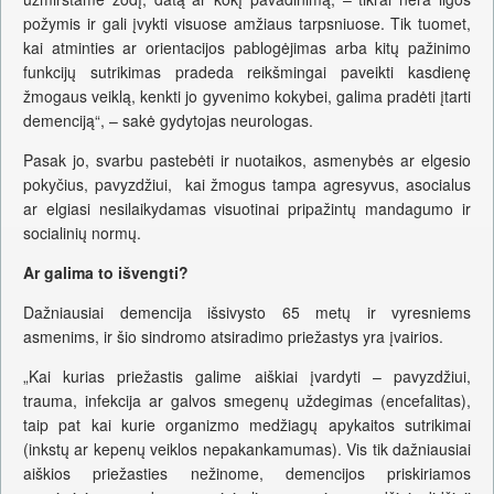
požymis ir gali įvykti visuose amžiaus tarpsniuose. Tik tuomet,
kai atminties ar orientacijos pablogėjimas arba kitų pažinimo
funkcijų sutrikimas pradeda reikšmingai paveikti kasdienę
žmogaus veiklą, kenkti jo gyvenimo kokybei, galima pradėti įtarti
demenciją“, – sakė gydytojas neurologas.
Pasak jo, svarbu pastebėti ir nuotaikos, asmenybės ar elgesio
pokyčius, pavyzdžiui, kai žmogus tampa agresyvus, asocialus
ar elgiasi nesilaikydamas visuotinai pripažintų mandagumo ir
socialinių normų.
Ar galima to išvengti?
Dažniausiai demencija išsivysto 65 metų ir vyresniems
asmenims, ir šio sindromo atsiradimo priežastys yra įvairios.
„Kai kurias priežastis galime aiškiai įvardyti – pavyzdžiui,
trauma, infekcija ar galvos smegenų uždegimas (encefalitas),
taip pat kai kurie organizmo medžiagų apykaitos sutrikimai
(inkstų ar kepenų veiklos nepakankamumas). Vis tik dažniausiai
aiškios priežasties nežinome, demencijos priskiriamos