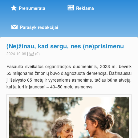
Prenumerata
Reklama
Parašyk redakcijai
(Ne)žinau, kad sergu, nes (ne)prisimenu
2024-10-09
|
(0)
Pasaulio sveikatos organizacijos duomenimis, 2023 m. beveik
55 milijonams žmonių buvo diagnozuota demencija. Dažniausiai
ji išsivysto 65 metų ir vyresniems asmenims, tačiau būna atvejų,
kai ją turi ir jaunesni – 40–50 metų asmenys.