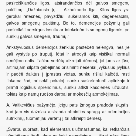
pasireiškiančios ligos, atsirandančios dėl galvos smegenų
pakitimų: „Dažniausia jų – Alzheimerio liga. Kitos ligos yra
gerokai retesnės, pavyzdžiui, sukeliamos kitų degeneracinių
galvos smegenų pakitimų. Be to, demencijos požymių gali
pasireikšti persirgus insultu ar infekcinėmis smegenų ligomis, po
sunkių galvos smegenų traumų.“
Ankstyvuosius demencijos ženklus pastebėti nelengva, nes jie
gali vystytis po truputį, lėtai ir atrodyti kaip visiškai normali
senėjimo dalis. Tačiau vertėtų atkreipti dėmesį, jei jums ar jūsų
artimajam silpsta gebėjimas prisiminti neseniai įvykusius įvykius
ir padėti daiktus į įprastas vietas, sunku rišliai kalbėti, rasti
tinkamą žodį ar sekti pokalbį, sunku susiorientuoti aplinkoje ir
priimti logiškus sprendimus, sunku atlikti kasdienes užduotis,
tokias kaip namų ruošos darbai ar mokesčių apmokėjimas.
A. Vaitkevičius pažymėjo, jeigu pats žmogus pradeda skųstis,
kad jam vis dažniau atsiranda atminties spragų ar orientacijos
sutrikimų, tuomet jau vertėtų į tai atkreipti dėmesį.
„Svarbu suprasti, kad elementarus užmaršumas, kai retkarčiais
užmirštame žodį, datą ar kokį pavadinimą, – tikrai nėra ligos