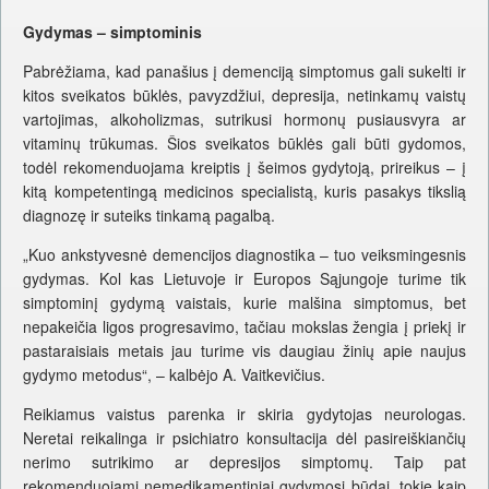
Gydymas – simptominis
Pabrėžiama, kad panašius į demenciją simptomus gali sukelti ir
kitos sveikatos būklės, pavyzdžiui, depresija, netinkamų vaistų
vartojimas, alkoholizmas, sutrikusi hormonų pusiausvyra ar
vitaminų trūkumas. Šios sveikatos būklės gali būti gydomos,
todėl rekomenduojama kreiptis į šeimos gydytoją, prireikus – į
kitą kompetentingą medicinos specialistą, kuris pasakys tikslią
diagnozę ir suteiks tinkamą pagalbą.
„Kuo ankstyvesnė demencijos diagnostika – tuo veiksmingesnis
gydymas. Kol kas Lietuvoje ir Europos Sąjungoje turime tik
simptominį gydymą vaistais, kurie malšina simptomus, bet
nepakeičia ligos progresavimo, tačiau mokslas žengia į priekį ir
pastaraisiais metais jau turime vis daugiau žinių apie naujus
gydymo metodus“, – kalbėjo A. Vaitkevičius.
Reikiamus vaistus parenka ir skiria gydytojas neurologas.
Neretai reikalinga ir psichiatro konsultacija dėl pasireiškiančių
nerimo sutrikimo ar depresijos simptomų. Taip pat
rekomenduojami nemedikamentiniai gydymosi būdai, tokie kaip