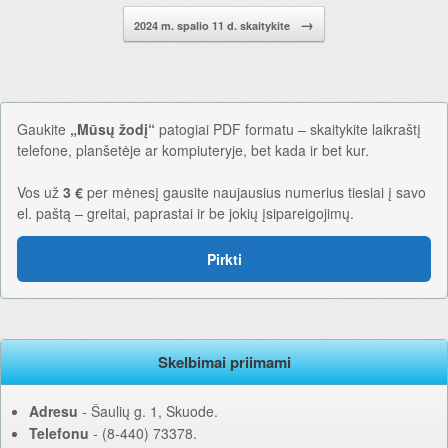
→
2024 m. spalio 11 d. skaitykite
Gaukite
„Mūsų žodį“
patogiai PDF formatu – skaitykite laikraštį
telefone, planšetėje ar kompiuteryje, bet kada ir bet kur.
Vos už
3 €
per mėnesį gausite naujausius numerius tiesiai į savo
el. paštą – greitai, paprastai ir be jokių įsipareigojimų.
Pirkti
Skelbimai priimami
Adresu
‐ Šaulių g. 1, Skuode.
Telefonu
‐ (8-440) 73378.