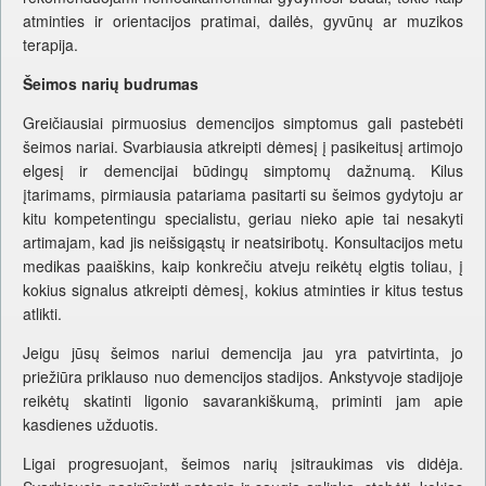
atminties ir orientacijos pratimai, dailės, gyvūnų ar muzikos
terapija.
Šeimos narių budrumas
Greičiausiai pirmuosius demencijos simptomus gali pastebėti
šeimos nariai. Svarbiausia atkreipti dėmesį į pasikeitusį artimojo
elgesį ir demencijai būdingų simptomų dažnumą. Kilus
įtarimams, pirmiausia patariama pasitarti su šeimos gydytoju ar
kitu kompetentingu specialistu, geriau nieko apie tai nesakyti
artimajam, kad jis neišsigąstų ir neatsiribotų. Konsultacijos metu
medikas paaiškins, kaip konkrečiu atveju reikėtų elgtis toliau, į
kokius signalus atkreipti dėmesį, kokius atminties ir kitus testus
atlikti.
Jeigu jūsų šeimos nariui demencija jau yra patvirtinta, jo
priežiūra priklauso nuo demencijos stadijos. Ankstyvoje stadijoje
reikėtų skatinti ligonio savarankiškumą, priminti jam apie
kasdienes užduotis.
Ligai progresuojant, šeimos narių įsitraukimas vis didėja.