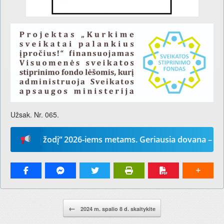
Užsak. Nr. 065.
ūsų žodį“ 2026-iems metams. Geriausia dovana – laikraštis
Pranešimo navigacija.
←
2024 m. spalio 8 d. skaitykite