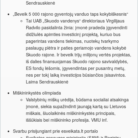
Sendrauskienė
„Beveik 5 000 rajono gyventojų vanduo taps kokybiškesnis“
Tai UAB „Skuodo vandenys“ direktoriaus Virgilijaus
Radvilo pasidalinta žinia: įmonė pradeda įgyvendinti
didžiulės apimties investicinį projektą, kuriuo bus
pagerintas vandens tiekimas, nuotekų tvarkymo
paslaugų plėtra ir paties geriamojo vandens kokybė
Skuodo rajone. Ir beveik trijų milijonų vertės projektas,
iš dalies finansuojamas Skuodo rajono savivaldybės,
ES fondų lėšomis, įgyvendintas per pusantrų metų,
nes per tokį laiką investicijos būsiančios įsisavintos.
Laima Sendrauskienė
Miškininkystės olimpiada
Valstybinių miškų urėdija, būdama socialiai atsakinga
įmonė, siekia supažindinti jaunąją kartą su Lietuvos
miškais, šiuolaikinės miškininkystės principais,
iššūkiais bei miškininko profesija. VMU inf.
Svarbu prisijungiant prie esveikata.lt portalo
Sveikatos apsaugos ministerija (SAM) ir Registrų