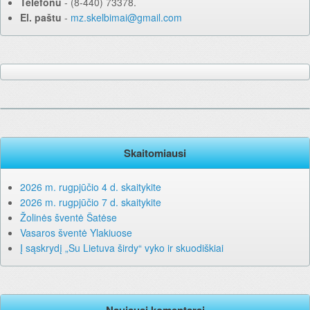
Telefonu
‐ (8-440) 73378.
El. paštu
‐
mz.skelbimai@gmail.com
Skaitomiausi
2026 m. rugpjūčio 4 d. skaitykite
2026 m. rugpjūčio 7 d. skaitykite
Žolinės šventė Šatėse
Vasaros šventė Ylakiuose
Į sąskrydį „Su Lietuva širdy“ vyko ir skuodiškiai