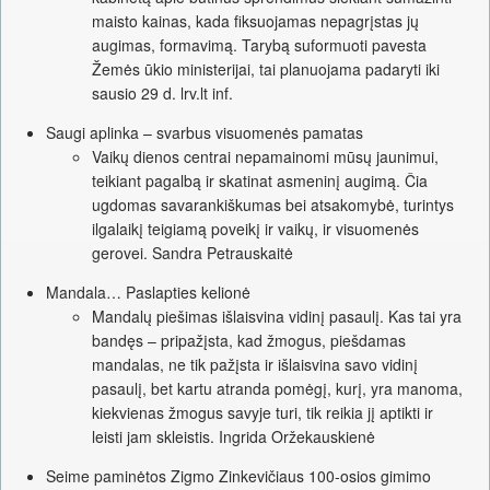
maisto kainas, kada fiksuojamas nepagrįstas jų
augimas, formavimą. Tarybą suformuoti pavesta
Žemės ūkio ministerijai, tai planuojama padaryti iki
sausio 29 d. lrv.lt inf.
Saugi aplinka – svarbus visuomenės pamatas
Vaikų dienos centrai nepamainomi mūsų jaunimui,
teikiant pagalbą ir skatinat asmeninį augimą. Čia
ugdomas savarankiškumas bei atsakomybė, turintys
ilgalaikį teigiamą poveikį ir vaikų, ir visuomenės
gerovei. Sandra Petrauskaitė
Mandala… Paslapties kelionė
Mandalų piešimas išlaisvina vidinį pasaulį. Kas tai yra
bandęs – pripažįsta, kad žmogus, piešdamas
mandalas, ne tik pažįsta ir išlaisvina savo vidinį
pasaulį, bet kartu atranda pomėgį, kurį, yra manoma,
kiekvienas žmogus savyje turi, tik reikia jį aptikti ir
leisti jam skleistis. Ingrida Oržekauskienė
Seime paminėtos Zigmo Zinkevičiaus 100-osios gimimo