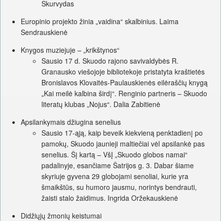
Skurvydas
Europinio projekto žinia „vaidina“ skalbinius. Laima
Sendrauskienė
Knygos muziejuje – „krikštynos“
Sausio 17 d. Skuodo rajono savivaldybės R.
Granausko viešojoje bibliotekoje pristatyta kraštietės
Bronislavos Klovaitės-Paulauskienės eilėraščių knygą
„Kai meilė kalbina širdį“. Renginio partneris – Skuodo
literatų klubas „Nojus“. Dalia Zabitienė
Apsilankymais džiugina senelius
Sausio 17-ąją, kaip beveik kiekvieną penktadienį po
pamokų, Skuodo jaunieji maltiečiai vėl apsilankė pas
senelius. Šį kartą – VšĮ „Skuodo globos namai“
padalinyje, esančiame Šatrijos g. 3. Dabar šiame
skyriuje gyvena 29 globojami senoliai, kurie yra
šmaikštūs, su humoro jausmu, norintys bendrauti,
žaisti stalo žaidimus. Ingrida Oržekauskienė
Didžiųjų žmonių keistumai