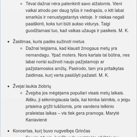
Tėvai dažnai nėra patenkinti savo atžalomis. Vieni
vaikai atrodo per daug tylūs ir nedrąsūs, o kiti labai
smarkūs ir nenustygstantys vietoje. Ir niekas negali
paaiškinti, koks turi būti aukso vidurys. Taigi
guodžiamasi tuo, kad vaikas užaugs ir pasikeis. M. K.
Žaidimas, kuris padės sužinoti metus
Dažnai teigiama, kad klausti žmogaus metų yra
nemandagu. Ypač moters. Nors kartais tai būtina, nes
labai norisi sužinoti naujo pažįstamojo ar
pažįstamosios amžių. Pasirodo, tam yra pritaikytas
žaidimas, kurį verta pasiūlyti pažaisti. M. K.
Žvejai laukia žiobrių
Žvejyba jos mėgėjams populiari visais metų laikais.
Aišku, ji sėkmingiausia tada, kai kimba laimikis, o jeigu
prisieina grįžti tuščiomis, prie vandens telkinio
praleistas laikas – vis tiek gera pramoga. Marytė
Kaniavienė
Koncertas, kurį buvo nugvelbęs Grinčas