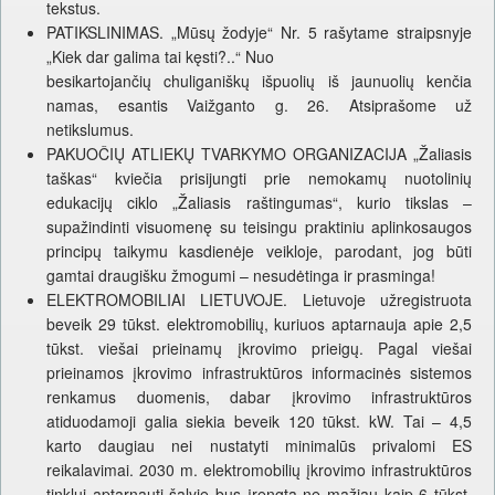
tekstus.
PATIKSLINIMAS. „Mūsų žodyje“ Nr. 5 rašytame straipsnyje
„Kiek dar galima tai kęsti?..“ Nuo
besikartojančių chuliganiškų išpuolių iš jaunuolių kenčia
namas, esantis Vaižganto g. 26. Atsiprašome už
netikslumus.
PAKUOČIŲ ATLIEKŲ TVARKYMO ORGANIZACIJA „Žaliasis
taškas“ kviečia prisijungti prie nemokamų nuotolinių
edukacijų ciklo „Žaliasis raštingumas“, kurio tikslas –
supažindinti visuomenę su teisingu praktiniu aplinkosaugos
principų taikymu kasdienėje veikloje, parodant, jog būti
gamtai draugišku žmogumi – nesudėtinga ir prasminga!
ELEKTROMOBILIAI LIETUVOJE. Lietuvoje užregistruota
beveik 29 tūkst. elektromobilių, kuriuos aptarnauja apie 2,5
tūkst. viešai prieinamų įkrovimo prieigų. Pagal viešai
prieinamos įkrovimo infrastruktūros informacinės sistemos
renkamus duomenis, dabar įkrovimo infrastruktūros
atiduodamoji galia siekia beveik 120 tūkst. kW. Tai – 4,5
karto daugiau nei nustatyti minimalūs privalomi ES
reikalavimai. 2030 m. elektromobilių įkrovimo infrastruktūros
tinklui aptarnauti šalyje bus įrengta ne mažiau kaip 6 tūkst.