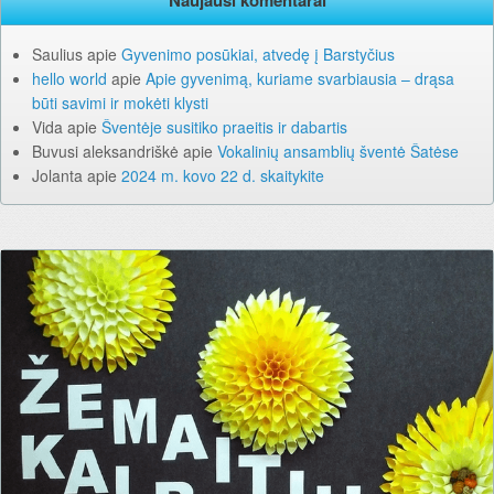
Naujausi komentarai
Saulius
apie
Gyvenimo posūkiai, atvedę į Barstyčius
hello world
apie
Apie gyvenimą, kuriame svarbiausia – drąsa
būti savimi ir mokėti klysti
Vida
apie
Šventėje susitiko praeitis ir dabartis
Buvusi aleksandriškė
apie
Vokalinių ansamblių šventė Šatėse
Jolanta
apie
2024 m. kovo 22 d. skaitykite