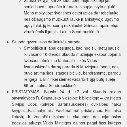
Sausio 16-ąją, kai Skuodo centrinėje aikštėje jau
seniai buvo nupuošta ir į malkas supjaustyta eglutė,
Meno mokykloje šventinės dekoracijos dar tebelaukė,
nes džiaugsmo muzikuoti laukė ir ankstyvojo ugdymo
ugdytiniai, jų koncertą nukniaukė Grinčas, apsimetęs
virusinėmis ligomis. Laima Sendrauskienė
Skuode gyvenusios dailininkės paroda
Simboliška ir labai dėsninga, kad nuo šių metų sausio
iki vasario 10 dienos Skuodo muziejuje eksponuojama
šviesaus atminimo tautodailininkės Vidos
Ivanauskienės darbų paroda iš Muziejaus fondų, nes
buvo artima šios įstaigos bičiulė, bendramintė, parodų
rengėja. Dailininkei šiemet vasario 1-ąją būtų suėję
85-eri. Laima Sendrauskienė
PRISTATYMAS. Sausio 24 d. 17 val. Skuodo rajono
savivaldybės R. Granausko viešojoje bibliotekoje – kraštietės
Silvijos Udos (Silvijos Baranauskienės) dvikalbės haiku
knygos „Pasimatymai / Pasėmatīmā“ pristatymas. Be haiku
lietuvių ir žemaičių kalbomis skambės dainuojamosios
poezijos atlikėjo Vaido Minelgos dainos pagal šios kūrėjos