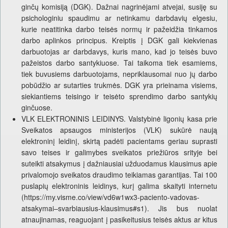
ginčų komisiją (DGK). Dažnai nagrinėjami atvejai, susiję su
psichologiniu spaudimu ar netinkamu darbdavių elgesiu,
kurie neatitinka darbo teisės normų ir pažeidžia tinkamos
darbo aplinkos principus. Kreiptis į DGK gali kiekvienas
darbuotojas ar darbdavys, kuris mano, kad jo teisės buvo
pažeistos darbo santykiuose. Tai taikoma tiek esamiems,
tiek buvusiems darbuotojams, nepriklausomai nuo jų darbo
pobūdžio ar sutarties trukmės. DGK yra prieinama visiems,
siekiantiems teisingo ir teisėto sprendimo darbo santykių
ginčuose.
VLK ELEKTRONINIS LEIDINYS. Valstybinė ligonių kasa prie
Sveikatos apsaugos ministerijos (VLK) sukūrė naują
elektroninį leidinį, skirtą padėti pacientams geriau suprasti
savo teises ir galimybes sveikatos priežiūros srityje bei
suteikti atsakymus į dažniausiai užduodamus klausimus apie
privalomojo sveikatos draudimo teikiamas garantijas. Tai 100
puslapių elektroninis leidinys, kurį galima skaityti internetu
(https://my.visme.co/view/vd6w1wx3-paciento-vadovas-
atsakymai–svarbiausius-klausimus#s1). Jis bus nuolat
atnaujinamas, reaguojant į pasikeitusius teisės aktus ar kitus