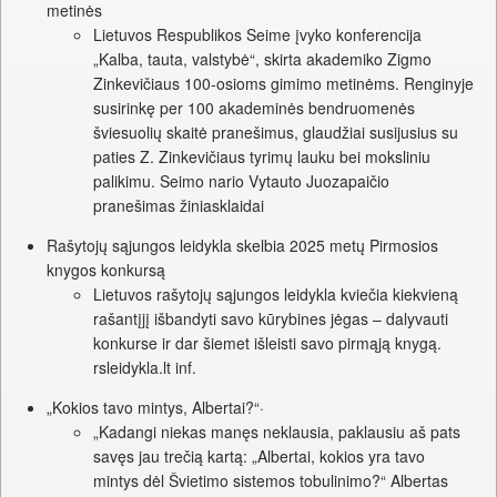
metinės
Lietuvos Respublikos Seime įvyko konferencija
„Kalba, tauta, valstybė“, skirta akademiko Zigmo
Zinkevičiaus 100-osioms gimimo metinėms. Renginyje
susirinkę per 100 akademinės bendruomenės
šviesuolių skaitė pranešimus, glaudžiai susijusius su
paties Z. Zinkevičiaus tyrimų lauku bei moksliniu
palikimu. Seimo nario Vytauto Juozapaičio
pranešimas žiniasklaidai
Rašytojų sąjungos leidykla skelbia 2025 metų Pirmosios
knygos konkursą
Lietuvos rašytojų sąjungos leidykla kviečia kiekvieną
rašantįjį išbandyti savo kūrybines jėgas – dalyvauti
konkurse ir dar šiemet išleisti savo pirmąją knygą.
rsleidykla.lt inf.
„Kokios tavo mintys, Albertai?“·
„Kadangi niekas manęs neklausia, paklausiu aš pats
savęs jau trečią kartą: „Albertai, kokios yra tavo
mintys dėl Švietimo sistemos tobulinimo?“ Albertas