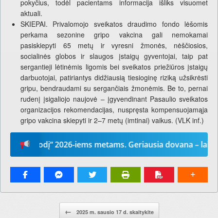
pokyčius, todėl pacientams informacija išliks visuomet
aktuali.
SKIEPAI. Privalomojo sveikatos draudimo fondo lėšomis
perkama sezonine gripo vakcina gali nemokamai
pasiskiepyti 65 metų ir vyresni žmonės, nėščiosios,
socialinės globos ir slaugos įstaigų gyventojai, taip pat
sergantieji lėtinėmis ligomis bei sveikatos priežiūros įstaigų
darbuotojai, patiriantys didžiausią tiesioginę riziką užsikrėsti
gripu, bendraudami su sergančiais žmonėmis. Be to, pernai
rudenį įsigaliojo naujovė – įgyvendinant Pasaulio sveikatos
organizacijos rekomendacijas, nuspręsta kompensuojamąja
gripo vakcina skiepyti ir 2–7 metų (imtinai) vaikus. (VLK inf.)
ų žodį“ 2026-iems metams. Geriausia dovana – laikraštis!
Pranešimo navigacija.
←
2025 m. sausio 17 d. skaitykite