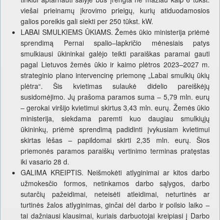
viešai prieinamų įkrovimo prieigų, kurių atiduodamosios
galios poreikis gali siekti per 250 tūkst. kW.
LABAI SMULKIEMS ŪKIAMS. Žemės ūkio ministerija priėmė
sprendimą Pernai spalio–lapkričio mėnesiais patys
smulkiausi ūkininkai galėjo teikti paraiškas paramai gauti
pagal Lietuvos žemės ūkio ir kaimo plėtros 2023–2027 m.
strateginio plano intervencinę priemonę „Labai smulkių ūkių
plėtra“. Šis kvietimas sulaukė didelio pareiškėjų
susidomėjimo. Jų prašoma paramos suma – 5,79 mln. eurų
– gerokai viršijo kvietimui skirtus 3,43 mln. eurų. Žemės ūkio
ministerija, siekdama paremti kuo daugiau smulkiųjų
ūkininkų, priėmė sprendimą padidinti įvykusiam kvietimui
skirtas lėšas – papildomai skirti 2,35 mln. eurų. Šios
priemonės paramos paraiškų vertinimo terminas pratęstas
iki vasario 28 d.
GALIMA KREIPTIS. Neišmokėti atlyginimai ar kitos darbo
užmokesčio formos, netinkamos darbo sąlygos, darbo
sutarčių pažeidimai, neteisėti atleidimai, neturtinės ar
turtinės žalos atlyginimas, ginčai dėl darbo ir poilsio laiko –
tai dažniausi klausimai, kuriais darbuotojai kreipiasi į Darbo