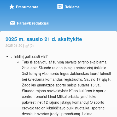
Prenumerata
Reklama
Parašyk redakcijai
2025 m. sausio 21 d. skaitykite
2025-01-20
|
(0)
„Tinklinį gali žaisti visi!“
Taip iš spalvotų afišų visą savaitę tvirtino skelbiama
žinia apie Skuodo rajono įstaigų netradicinį tinklinio
3×3 turnyrą vicemerės Ingos Jablonskės taurei laimėti
bei kviečiama komandas registruotis. Sausio 17-ąją P.
Žadeikio gimnazijos sporto salėje sutartą 15 val.
Skuodo rajono savivaldybės Kūno kultūros ir sporto
centro treneriui Linui Mitkui prisistatymui teko
pakviesti net 12 rajono įstaigų komandų! O sporto
erdvėje tądien kibirkščiavo puiki nuotaika, sportinė
dvasia ir azartas įrodyti pranašumą. Laima