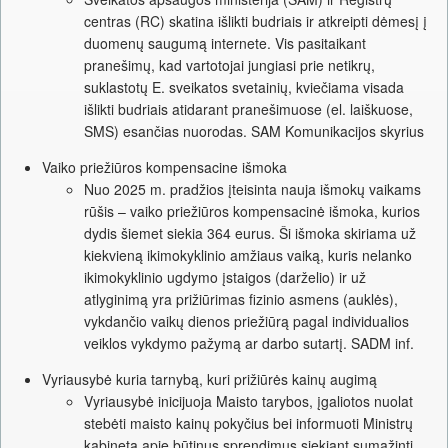
centras (RC) skatina išlikti budriais ir atkreipti dėmesį į
duomenų saugumą internete. Vis pasitaikant
pranešimų, kad vartotojai jungiasi prie netikrų,
suklastotų E. sveikatos svetainių, kviečiama visada
išlikti budriais atidarant pranešimuose (el. laiškuose,
SMS) esančias nuorodas. SAM Komunikacijos skyrius
Vaiko priežiūros kompensacine išmoka
Nuo 2025 m. pradžios įteisinta nauja išmokų vaikams
rūšis – vaiko priežiūros kompensacinė išmoka, kurios
dydis šiemet siekia 364 eurus. Ši išmoka skiriama už
kiekvieną ikimokyklinio amžiaus vaiką, kuris nelanko
ikimokyklinio ugdymo įstaigos (darželio) ir už
atlyginimą yra prižiūrimas fizinio asmens (auklės),
vykdančio vaikų dienos priežiūrą pagal individualios
veiklos vykdymo pažymą ar darbo sutartį. SADM inf.
Vyriausybė kuria tarnybą, kuri prižiūrės kainų augimą
Vyriausybė inicijuoja Maisto tarybos, įgaliotos nuolat
stebėti maisto kainų pokyčius bei informuoti Ministrų
kabinetą apie būtinus sprendimus siekiant sumažinti