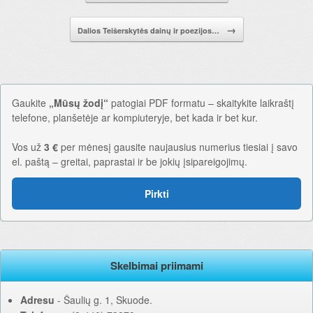
→
Dalios Teišerskytės dainų ir poezijos…
Gaukite
„Mūsų žodį“
patogiai PDF formatu – skaitykite laikraštį
telefone, planšetėje ar kompiuteryje, bet kada ir bet kur.
Vos už
3 €
per mėnesį gausite naujausius numerius tiesiai į savo
el. paštą – greitai, paprastai ir be jokių įsipareigojimų.
Pirkti
Skelbimai priimami
Adresu
‐ Šaulių g. 1, Skuode.