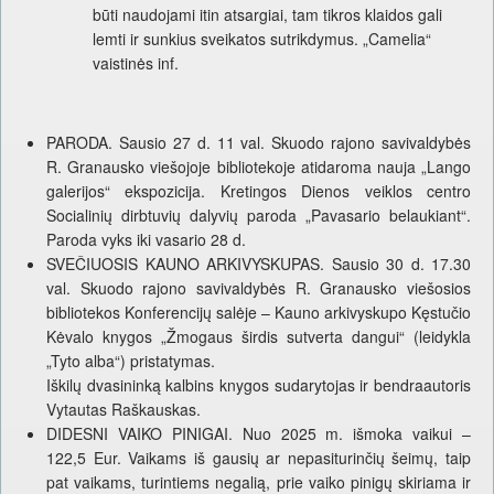
būti naudojami itin atsargiai, tam tikros klaidos gali
lemti ir sunkius sveikatos sutrikdymus. „Camelia“
vaistinės inf.
PARODA. Sausio 27 d. 11 val. Skuodo rajono savivaldybės
R. Granausko viešojoje bibliotekoje atidaroma nauja „Lango
galerijos“ ekspozicija. Kretingos Dienos veiklos centro
Socialinių dirbtuvių dalyvių paroda „Pavasario belaukiant“.
Paroda vyks iki vasario 28 d.
SVEČIUOSIS KAUNO ARKIVYSKUPAS. Sausio 30 d. 17.30
val. Skuodo rajono savivaldybės R. Granausko viešosios
bibliotekos Konferencijų salėje – Kauno arkivyskupo Kęstučio
Kėvalo knygos „Žmogaus širdis sutverta dangui“ (leidykla
„Tyto alba“) pristatymas.
Iškilų dvasininką kalbins knygos sudarytojas ir bendraautoris
Vytautas Raškauskas.
DIDESNI VAIKO PINIGAI. Nuo 2025 m. išmoka vaikui –
122,5 Eur. Vaikams iš gausių ar nepasiturinčių šeimų, taip
pat vaikams, turintiems negalią, prie vaiko pinigų skiriama ir