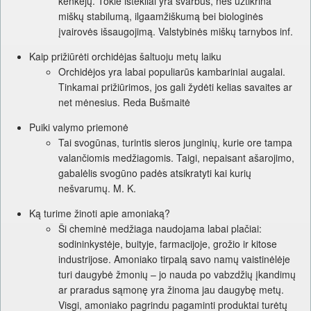
kenkėjų. Tokie ištekliai yra svarbūs, nes užtikrina
miškų stabilumą, ilgaamžiškumą bei biologinės
įvairovės išsaugojimą. Valstybinės miškų tarnybos inf.
Kaip prižiūrėti orchidėjas šaltuoju metų laiku
Orchidėjos yra labai populiarūs kambariniai augalai.
Tinkamai prižiūrimos, jos gali žydėti kelias savaites ar
net mėnesius. Reda Bušmaitė
Puiki valymo priemonė
Tai svogūnas, turintis sieros junginių, kurie ore tampa
valančiomis medžiagomis. Taigi, nepaisant ašarojimo,
gabalėlis svogūno padės atsikratyti kai kurių
nešvarumų. M. K.
Ką turime žinoti apie amoniaką?
Ši cheminė medžiaga naudojama labai plačiai:
sodininkystėje, buityje, farmacijoje, grožio ir kitose
industrijose. Amoniako tirpalą savo namų vaistinėlėje
turi daugybė žmonių – jo nauda po vabzdžių įkandimų
ar praradus sąmonę yra žinoma jau daugybę metų.
Visgi, amoniako pagrindu pagaminti produktai turėtų