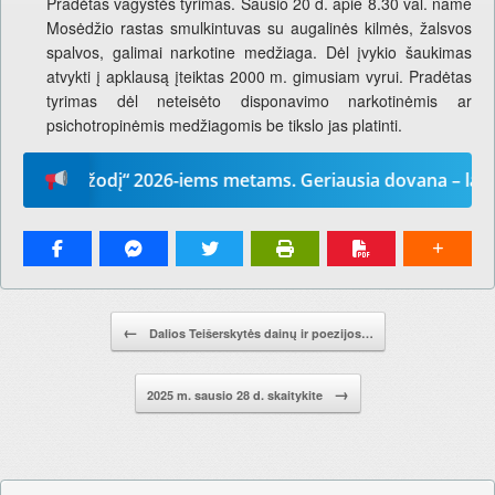
Pradėtas vagystės tyrimas. Sausio 20 d. apie 8.30 val. name
Mosėdžio rastas smulkintuvas su augalinės kilmės, žalsvos
spalvos, galimai narkotine medžiaga. Dėl įvykio šaukimas
atvykti į apklausą įteiktas 2000 m. gimusiam vyrui. Pradėtas
tyrimas dėl neteisėto disponavimo narkotinėmis ar
psichotropinėmis medžiagomis be tikslo jas platinti.
sų žodį“ 2026-iems metams. Geriausia dovana – laikraštis
Pranešimo navigacija.
←
Dalios Teišerskytės dainų ir poezijos…
→
2025 m. sausio 28 d. skaitykite