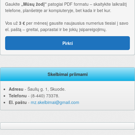
Gaukite
„Mūsų žodį“
patogiai PDF formatu – skaitykite laikraštį
telefone, planšetėje ar kompiuteryje, bet kada ir bet kur.
Vos už
3 €
per mėnesį gausite naujausius numerius tiesiai į savo
el. paštą – greitai, paprastai ir be jokių įsipareigojimų.
Pirkti
Skelbimai priimami
Adresu
‐ Šaulių g. 1, Skuode.
Telefonu
‐ (8-440) 73378.
El. paštu
‐
mz.skelbimai@gmail.com