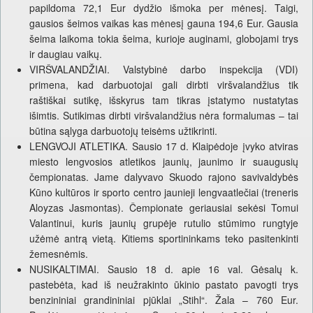
papildoma 72,1 Eur dydžio išmoka per mėnesį. Taigi,
gausios šeimos vaikas kas mėnesį gauna 194,6 Eur. Gausia
šeima laikoma tokia šeima, kurioje auginami, globojami trys
ir daugiau vaikų.
VIRŠVALANDŽIAI. Valstybinė darbo inspekcija (VDI)
primena, kad darbuotojai gali dirbti viršvalandžius tik
raštiškai sutikę, išskyrus tam tikras įstatymo nustatytas
išimtis. Sutikimas dirbti viršvalandžius nėra formalumas – tai
būtina sąlyga darbuotojų teisėms užtikrinti.
LENGVOJI ATLETIKA. Sausio 17 d. Klaipėdoje įvyko atviras
miesto lengvosios atletikos jaunių, jaunimo ir suaugusių
čempionatas. Jame dalyvavo Skuodo rajono savivaldybės
Kūno kultūros ir sporto centro jaunieji lengvaatlečiai (treneris
Aloyzas Jasmontas). Čempionate geriausiai sekėsi Tomui
Valantinui, kuris jaunių grupėje rutulio stūmimo rungtyje
užėmė antrą vietą. Kitiems sportininkams teko pasitenkinti
žemesnėmis.
NUSIKALTIMAI. Sausio 18 d. apie 16 val. Gėsalų k.
pastebėta, kad iš neužrakinto ūkinio pastato pavogti trys
benzininiai grandininiai pjūklai „Stihl“. Žala – 760 Eur.