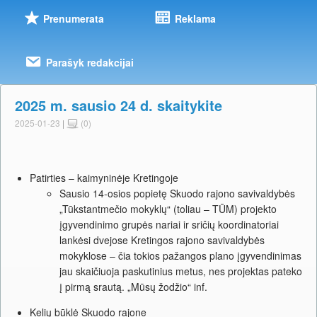
Prenumerata
Reklama
Parašyk redakcijai
2025 m. sausio 24 d. skaitykite
2025-01-23
|
(0)
Patirties – kaimyninėje Kretingoje
Sausio 14-osios popietę Skuodo rajono savivaldybės
„Tūkstantmečio mokyklų“ (toliau – TŪM) projekto
įgyvendinimo grupės nariai ir sričių koordinatoriai
lankėsi dvejose Kretingos rajono savivaldybės
mokyklose – čia tokios pažangos plano įgyvendinimas
jau skaičiuoja paskutinius metus, nes projektas pateko
į pirmą srautą. „Mūsų žodžio“ inf.
Kelių būklė Skuodo rajone