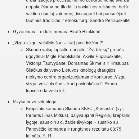
nepakeičiama ne tik dėl jų socialinės reikšmės, bet ir
vaidina esminį vaidmenį, išsaugant bei puoselėjant
tautines tradicijas ir etnokultūrą. Sandra Petrauskaitė
Gyvenimas – didelis menas. Birutė Rimkienė
„Vizgu vizgu: veislinis šuo – kurį pasirinkčiau?“
Skuodo vaikų lopšelio-darželio “Žvirbliukų” grupės
ugdytiniai Miglė Padolskaitė, Akvilė Puplauskaitė,
Viktorija Tautvydaitė, Domantas Škimelis ir Kristupas
Šliačkus dalyvavo Lietuvos kinologų draugijos
mokymo centro organizuojamame konkurse „Vizgu
vizgu: veislinis šuo – kurį pasirinkčiau?“ Skudo
lopšelio-darželio inf.
Išvyka buvo sėkminga
Krepšinio komanda Skuodo KKSC-„Kuršasta“ (vyr.
treneris Linas Mitkus), dalyvaujanti Regionų krepšinio
lygoje, sausio 18 d. žaidė išvykoje – susitiko su
Panevėžio komanda ir rungtynes rezultatu 83:75
laimėjo. R. R.