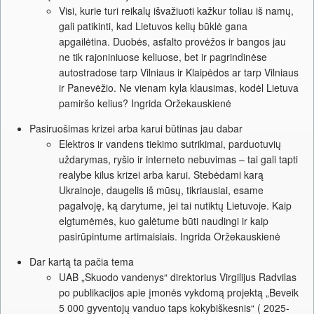
Visi, kurie turi reikalų išvažiuoti kažkur toliau iš namų,
gali patikinti, kad Lietuvos kelių būklė gana
apgailėtina. Duobės, asfalto provėžos ir bangos jau
ne tik rajoniniuose keliuose, bet ir pagrindinėse
autostradose tarp Vilniaus ir Klaipėdos ar tarp Vilniaus
ir Panevėžio. Ne vienam kyla klausimas, kodėl Lietuva
pamiršo kelius? Ingrida Oržekauskienė
Pasiruošimas krizei arba karui būtinas jau dabar
Elektros ir vandens tiekimo sutrikimai, parduotuvių
uždarymas, ryšio ir interneto nebuvimas – tai gali tapti
realybe kilus krizei arba karui. Stebėdami karą
Ukrainoje, daugelis iš mūsų, tikriausiai, esame
pagalvoję, ką darytume, jei tai nutiktų Lietuvoje. Kaip
elgtumėmės, kuo galėtume būti naudingi ir kaip
pasirūpintume artimaisiais. Ingrida Oržekauskienė
Dar kartą ta pačia tema
UAB „Skuodo vandenys“ direktorius Virgilijus Radvilas
po publikacijos apie įmonės vykdomą projektą „Beveik
5 000 gyventojų vanduo taps kokybiškesnis“ ( 2025-