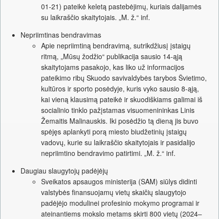
01-21) pateikė keletą pastebėjimų, kuriais dalijamės
su laikraščio skaitytojais. „M. ž.“ inf.
Nepriimtinas bendravimas
Apie nepriimtiną bendravimą, sutrikdžiusį įstaigų
ritmą, „Mūsų žodžio“ publikacija sausio 14-ąją
skaitytojams pasakojo, kas liko už informacijos
pateikimo ribų Skuodo savivaldybės tarybos Švietimo,
kultūros ir sporto posėdyje, kuris vyko sausio 8-ąją,
kai vieną klausimą pateikė ir skuodiškiams galimai iš
socialinio tinklo pažįstamas visuomenininkas Linis
Žemaitis Malinauskis. Iki posėdžio tą dieną jis buvo
spėjęs aplankyti porą miesto biudžetinių įstaigų
vadovų, kurie su laikraščio skaitytojais ir pasidalijo
nepriimtino bendravimo patirtimi. „M. ž.“ inf.
Daugiau slaugytojų padėjėjų
Sveikatos apsaugos ministerija (SAM) siūlys didinti
valstybės finansuojamų vietų skaičių slaugytojo
padėjėjo modulinei profesinio mokymo programai ir
ateinantiems mokslo metams skirti 800 vietų (2024–