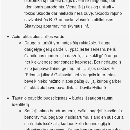
biblioteka šį mėnesį baigs dviem skirtingomis, bet
įdomiomis parodomis. Viena iš jų tiesiog unikali –
tokios Skuode dar niekada nėra buvę. Skuodo rajono
savivaldybės R. Granausko viešosios bibliotekos
Skaitytojų aptarnavimo skyriaus inf.
Apie raktažoles Julijos vardu
Daugelis turbūt yra matęs šią raktažolę, ji auga
daugelyje gėlių darželių, ypač jei tie senesni, ne iš
šiandienos moderniųjų darželių. Ta kukli gėlė auga
net kiekvienose senesnėse kapinėse. Bet nedaugelis
žino jos pavadinimo gelmę: tai – Julijos raktažolė
(Primula juliae)! Galiausiai net visagalis internetas
beveik nieko nežino ir apie pačią Juliją, kurios garbei
ši raktažolė buvo pavadinta… Dovilė Rylienė
Tautinio paveldo puoselėjimas – būdas išsaugoti tautinį
identitetą
Senieji kaimo bendruomenių ryšiai, pagrįsti kasdieniu
bendravimu, pagalba ir solidarumu, šiandien susiduria
su rimtais iššūkiais, kuriuos kelia technologijų ir
urbanizacijos procesai. Kaimo bendruomenių svarba