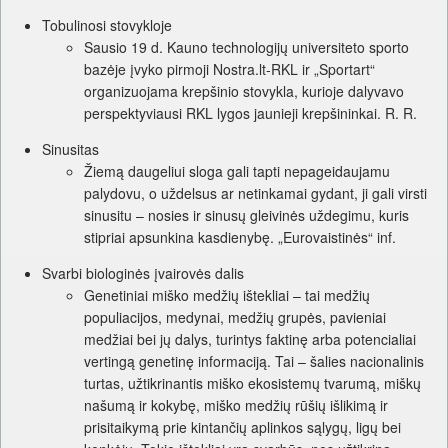
Tobulinosi stovykloje
Sausio 19 d. Kauno technologijų universiteto sporto
bazėje įvyko pirmoji Nostra.lt-RKL ir „Sportart“
organizuojama krepšinio stovykla, kurioje dalyvavo
perspektyviausi RKL lygos jaunieji krepšininkai. R. R.
Sinusitas
Žiemą daugeliui sloga gali tapti nepageidaujamu
palydovu, o uždelsus ar netinkamai gydant, ji gali virsti
sinusitu – nosies ir sinusų gleivinės uždegimu, kuris
stipriai apsunkina kasdienybę. „Eurovaistinės“ inf.
Svarbi biologinės įvairovės dalis
Genetiniai miško medžių ištekliai – tai medžių
populiacijos, medynai, medžių grupės, pavieniai
medžiai bei jų dalys, turintys faktinę arba potencialiai
vertingą genetinę informaciją. Tai – šalies nacionalinis
turtas, užtikrinantis miško ekosistemų tvarumą, miškų
našumą ir kokybę, miško medžių rūšių išlikimą ir
prisitaikymą prie kintančių aplinkos sąlygų, ligų bei