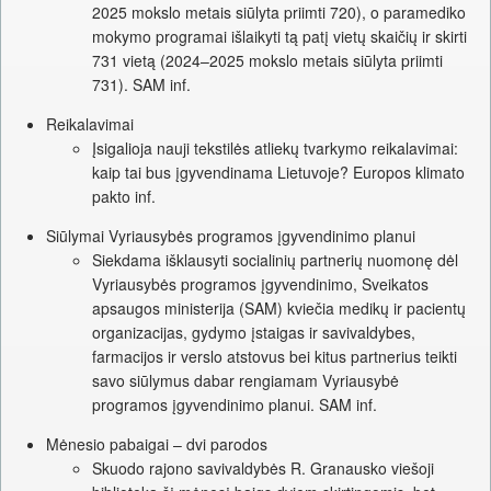
2025 mokslo metais siūlyta priimti 720), o paramediko
mokymo programai išlaikyti tą patį vietų skaičių ir skirti
731 vietą (2024–2025 mokslo metais siūlyta priimti
731). SAM inf.
Reikalavimai
Įsigalioja nauji tekstilės atliekų tvarkymo reikalavimai:
kaip tai bus įgyvendinama Lietuvoje? Europos klimato
pakto inf.
Siūlymai Vyriausybės programos įgyvendinimo planui
Siekdama išklausyti socialinių partnerių nuomonę dėl
Vyriausybės programos įgyvendinimo, Sveikatos
apsaugos ministerija (SAM) kviečia medikų ir pacientų
organizacijas, gydymo įstaigas ir savivaldybes,
farmacijos ir verslo atstovus bei kitus partnerius teikti
savo siūlymus dabar rengiamam Vyriausybė
programos įgyvendinimo planui. SAM inf.
Mėnesio pabaigai – dvi parodos
Skuodo rajono savivaldybės R. Granausko viešoji