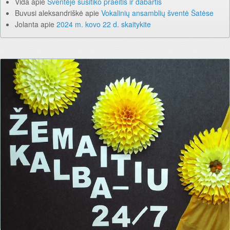
Vida
apie
Šventėje susitiko praeitis ir dabartis
Buvusi aleksandriškė
apie
Vokalinių ansamblių šventė Šatėse
Jolanta
apie
2024 m. kovo 22 d. skaitykite