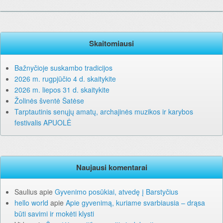
Skaitomiausi
Bažnyčioje suskambo tradicijos
2026 m. rugpjūčio 4 d. skaitykite
2026 m. liepos 31 d. skaitykite
Žolinės šventė Šatėse
Tarptautinis senųjų amatų, archajinės muzikos ir karybos
festivalis APUOLĖ
Naujausi komentarai
Saulius
apie
Gyvenimo posūkiai, atvedę į Barstyčius
hello world
apie
Apie gyvenimą, kuriame svarbiausia – drąsa
būti savimi ir mokėti klysti