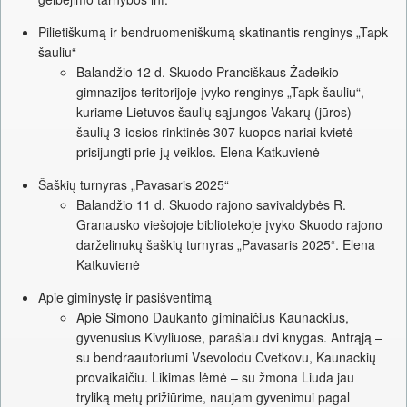
Pilietiškumą ir bendruomeniškumą skatinantis renginys „Tapk
šauliu“
Balandžio 12 d. Skuodo Pranciškaus Žadeikio
gimnazijos teritorijoje įvyko renginys „Tapk šauliu“,
kuriame Lietuvos šaulių sąjungos Vakarų (jūros)
šaulių 3-iosios rinktinės 307 kuopos nariai kvietė
prisijungti prie jų veiklos. Elena Katkuvienė
Šaškių turnyras „Pavasaris 2025“
Balandžio 11 d. Skuodo rajono savivaldybės R.
Granausko viešojoje bibliotekoje įvyko Skuodo rajono
darželinukų šaškių turnyras „Pavasaris 2025“. Elena
Katkuvienė
Apie giminystę ir pasišventimą
Apie Simono Daukanto giminaičius Kaunackius,
gyvenusius Kivyliuose, parašiau dvi knygas. Antrąją –
su bendraautoriumi Vsevolodu Cvetkovu, Kaunackių
provaikaičiu. Likimas lėmė – su žmona Liuda jau
tryliką metų prižiūrime, naujam gyvenimui pagal