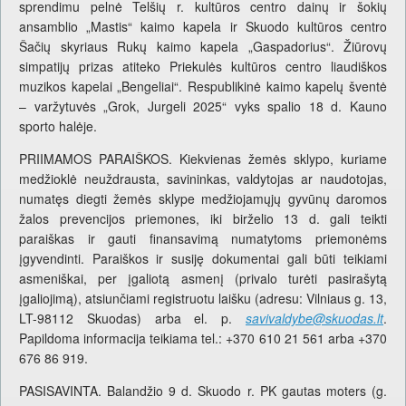
sprendimu pelnė Telšių r. kultūros centro dainų ir šokių
ansamblio „Mastis“ kaimo kapela ir Skuodo kultūros centro
Šačių skyriaus Rukų kaimo kapela „Gaspadorius“. Žiūrovų
simpatijų prizas atiteko Priekulės kultūros centro liaudiškos
muzikos kapelai „Bengeliai“. Respublikinė kaimo kapelų šventė
– varžytuvės „Grok, Jurgeli 2025“ vyks spalio 18 d. Kauno
sporto halėje.
PRIIMAMOS PARAIŠKOS. Kiekvienas žemės sklypo, kuriame
medžioklė neuždrausta, savininkas, valdytojas ar naudotojas,
numatęs diegti žemės sklype medžiojamųjų gyvūnų daromos
žalos prevencijos priemones, iki birželio 13 d. gali teikti
paraiškas ir gauti finansavimą numatytoms priemonėms
įgyvendinti. Paraiškos ir susiję dokumentai gali būti teikiami
asmeniškai, per įgaliotą asmenį (privalo turėti pasirašytą
įgaliojimą), atsiunčiami registruotu laišku (adresu: Vilniaus g. 13,
LT-98112 Skuodas) arba el. p.
savivaldybe@skuodas.lt
.
Papildoma informacija teikiama tel.: +370 610 21 561 arba +370
676 86 919.
PASISAVINTA. Balandžio 9 d. Skuodo r. PK gautas moters (g.