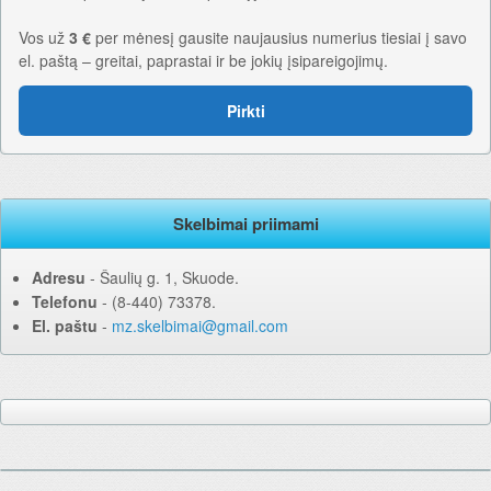
Vos už
3 €
per mėnesį gausite naujausius numerius tiesiai į savo
el. paštą – greitai, paprastai ir be jokių įsipareigojimų.
Pirkti
Skelbimai priimami
Adresu
‐ Šaulių g. 1, Skuode.
Telefonu
‐ (8-440) 73378.
El. paštu
‐
mz.skelbimai@gmail.com