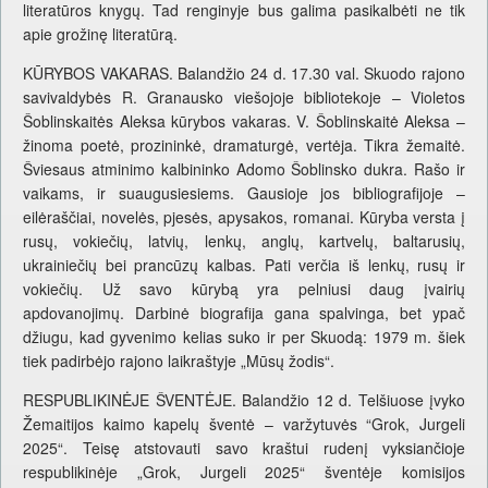
literatūros knygų. Tad renginyje bus galima pasikalbėti ne tik
apie grožinę literatūrą.
KŪRYBOS VAKARAS. Balandžio 24 d. 17.30 val. Skuodo rajono
savivaldybės R. Granausko viešojoje bibliotekoje – Violetos
Šoblinskaitės Aleksa kūrybos vakaras. V. Šoblinskaitė Aleksa –
žinoma poetė, prozininkė, dramaturgė, vertėja. Tikra žemaitė.
Šviesaus atminimo kalbininko Adomo Šoblinsko dukra. Rašo ir
vaikams, ir suaugusiesiems. Gausioje jos bibliografijoje –
eilėraščiai, novelės, pjesės, apysakos, romanai. Kūryba versta į
rusų, vokiečių, latvių, lenkų, anglų, kartvelų, baltarusių,
ukrainiečių bei prancūzų kalbas. Pati verčia iš lenkų, rusų ir
vokiečių. Už savo kūrybą yra pelniusi daug įvairių
apdovanojimų. Darbinė biografija gana spalvinga, bet ypač
džiugu, kad gyvenimo kelias suko ir per Skuodą: 1979 m. šiek
tiek padirbėjo rajono laikraštyje „Mūsų žodis“.
RESPUBLIKINĖJE ŠVENTĖJE. Balandžio 12 d. Telšiuose įvyko
Žemaitijos kaimo kapelų šventė – varžytuvės “Grok, Jurgeli
2025“. Teisę atstovauti savo kraštui rudenį vyksiančioje
respublikinėje „Grok, Jurgeli 2025“ šventėje komisijos