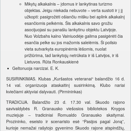
Mikytų alkakalnis – įdomus ir lankytinas turizmo
objektas. Jeigu niekada nebuvote – verta sustoti ir į jį
užkopti: pasigrožėti ošiančiu mišku bei aplink alkakalnį
esančiomis pelkėmis. Šis alkakalnis savo grožiu
asocijuojasi su panašiu lankytinu objektu Latvijoje.
Nuo Volzbahs kalno Vainiuodėje galima pasigėrėti čia
esančia pelke su jos mažomis salelėmis. Ši poilsio
vieta sutvarkyta europinėmis lėšomis, nuolat
prižiūrima, tad lankytojų netrūksta ir iš Latvijos, ir iš
Lietuvos. Rūta Ronkauskienė
Geltonuoja narcizai. E. K.
SUSIRINKIMAS. Klubas „Kuršastos veteranai“ balandžio 16 d.
14 val. organizuoja ataskaitinį susirinkimą. Klubo nariai
kviečiami aktyviai dalyvauti. (Pirmininkas)
TRADICIJA. Balandžio 23 d. 17.30 val. Skuodo rajono
savivaldybės R. Granausko viešosios bibliotekos Knygos
muziejuje – tradiciniai Romualdo Granausko skaitymai.
Prozininko, eseisto ir scenaristo esė “Pasijos pagal Joną”,
kurioje nemažai rašytojo gyvenimo Skuodo rajone atspindžių,