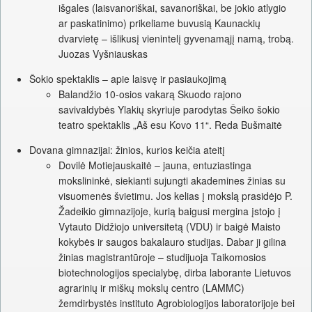
išgales (laisvanoriškai, savanoriškai, be jokio atlygio
ar paskatinimo) prikeliame buvusią Kaunackių
dvarvietę – išlikusį vienintelį gyvenamąjį namą, trobą.
Juozas Vyšniauskas
Šokio spektaklis – apie laisvę ir pasiaukojimą
Balandžio 10-osios vakarą Skuodo rajono
savivaldybės Ylakių skyriuje parodytas Šeiko šokio
teatro spektaklis „Aš esu Kovo 11“. Reda Bušmaitė
Dovana gimnazijai: žinios, kurios keičia ateitį
Dovilė Motiejauskaitė – jauna, entuziastinga
mokslininkė, siekianti sujungti akademines žinias su
visuomenės švietimu. Jos kelias į mokslą prasidėjo P.
Žadeikio gimnazijoje, kurią baigusi mergina įstojo į
Vytauto Didžiojo universitetą (VDU) ir baigė Maisto
kokybės ir saugos bakalauro studijas. Dabar ji gilina
žinias magistrantūroje – studijuoja Taikomosios
biotechnologijos specialybę, dirba laborante Lietuvos
agrarinių ir miškų mokslų centro (LAMMC)
žemdirbystės instituto Agrobiologijos laboratorijoje bei