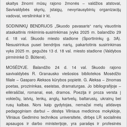
skaitys žinomi mūsų rajono žmonės – valdžios atstovai,
Savivaldybės skyrių, įstaigų, nevyriausybinių organizacijų
vadovai, verslininkai ir kt.
SODININKŲ BENDRIJOS „Skuodo pavasaris“ narių visuotinis
ataskaitinis rinkiminis-susirinkimas įvyks 2025 m. balandžio 29
d. 18 val. Skuodo miesto stadione (Sportininkų g. 3A).
Nesusirinkus pusei bendrijos narių, pakartotinis susirinkimas
vyks 2025 m. gegužės 13 d. 18 val. miesto stadione (Valdybos
pirmininkė D. Būtienė).
MOSĖDYJE. Balandžio 24 d. 14 val. Skuodo rajono
savivaldybės R. Granausko viešosios bibliotekos Mosėdžio
filiale – Gasparo Aleksos kūrybos popietė. G. Aleksa – žinomas
poetas, prozininkas, eseistas, dramaturgas. Jo bibliografijoje –
eilėraščiai, romanai, esė, dramos. Poezija ir proza versta į
vokiečių, latvių, lenkų, anglų, kartvelų, baltarusių, ukrainų bei
rusų kalbas. Nors kaip gydytojas, nemažai metų atidavęs
pedagoginiam darbui – dėstęs Vilniaus medicinos mokykloje,
Vilniaus Gedimino technikos universitete, dirbęs LR socialinės
apsaugos ir darbo ministerijoje, yra parašęs ir profesinės