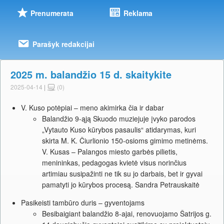
Prenumerata
Reklama
Parašyk redakcijai
2025 m. balandžio 15 d. skaitykite
2025-04-14
|
(0)
V. Kuso potėpiai – meno akimirka čia ir dabar
Balandžio 9-ąją Skuodo muziejuje įvyko parodos
„Vytauto Kuso kūrybos pasaulis“ atidarymas, kuri
skirta M. K. Čiurlionio 150-osioms gimimo metinėms.
V. Kusas – Palangos miesto garbės pilietis,
menininkas, pedagogas kvietė visus norinčius
artimiau susipažinti ne tik su jo darbais, bet ir gyvai
pamatyti jo kūrybos procesą. Sandra Petrauskaitė
Pasikeisti tambūro duris – gyventojams
Besibaigiant balandžio 8-ajai, renovuojamo Šatrijos g.