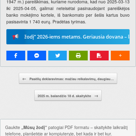
1947 m.) pareiškimas, kuriame nurodoma, kad nuo 2025-03-13
iki 2025-04-05, galimai neteisėtai pasinaudojant pareiškėjos
banko mokėjimo kortele, iš bankomato per šešis kartus buvo
pasisavinta 1 740 eurų. Pradėtas tyrimas.
sų žodį“ 2026-iems metams. Geriausia dovana – laikraštis
Pranešimo navigacija.
←
Pasėlių deklaravimas: mažiau reikalavimų, daugiau…
→
2025 m. balandžio 18 d. skaitykite
Gaukite
„Mūsų žodį“
patogiai PDF formatu – skaitykite laikraštį
telefone, planšetėje ar kompiuteryje, bet kada ir bet kur.