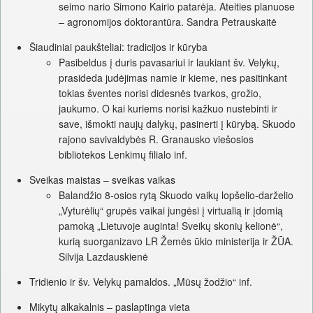
seimo nario Simono Kairio patarėja. Ateities planuose
– agronomijos doktorantūra. Sandra Petrauskaitė
Šiaudiniai paukšteliai: tradicijos ir kūryba
Pasibeldus į duris pavasariui ir laukiant šv. Velykų,
prasideda judėjimas namie ir kieme, nes pasitinkant
tokias šventes norisi didesnės tvarkos, grožio,
jaukumo. O kai kuriems norisi kažkuo nustebinti ir
save, išmokti naujų dalykų, pasinerti į kūrybą. Skuodo
rajono savivaldybės R. Granausko viešosios
bibliotekos Lenkimų filialo inf.
Sveikas maistas – sveikas vaikas
Balandžio 8-osios rytą Skuodo vaikų lopšelio-darželio
„Vyturėlių“ grupės vaikai jungėsi į virtualią ir įdomią
pamoką „Lietuvoje auginta! Sveikų skonių kelionė“,
kurią suorganizavo LR Žemės ūkio ministerija ir ŽŪA.
Silvija Lazdauskienė
Tridienio ir šv. Velykų pamaldos. „Mūsų žodžio“ inf.
Mikytų alkakalnis – paslaptinga vieta