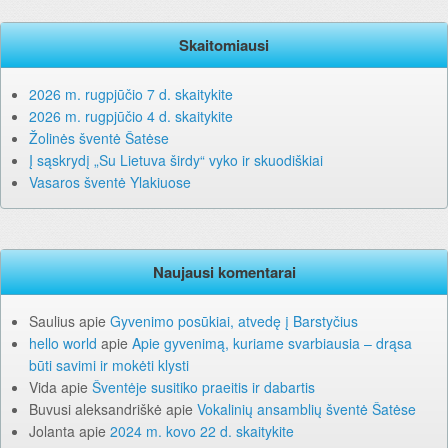
Skaitomiausi
2026 m. rugpjūčio 7 d. skaitykite
2026 m. rugpjūčio 4 d. skaitykite
Žolinės šventė Šatėse
Į sąskrydį „Su Lietuva širdy“ vyko ir skuodiškiai
Vasaros šventė Ylakiuose
Naujausi komentarai
Saulius
apie
Gyvenimo posūkiai, atvedę į Barstyčius
hello world
apie
Apie gyvenimą, kuriame svarbiausia – drąsa
būti savimi ir mokėti klysti
Vida
apie
Šventėje susitiko praeitis ir dabartis
Buvusi aleksandriškė
apie
Vokalinių ansamblių šventė Šatėse
Jolanta
apie
2024 m. kovo 22 d. skaitykite