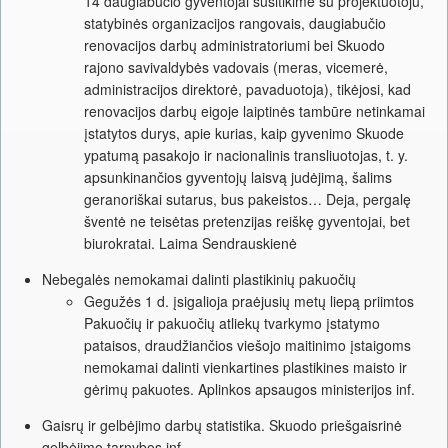
14 daugiabučio gyventojai susitikime su projektuotoju,
statybinės organizacijos rangovais, daugiabučio
renovacijos darbų administratoriumi bei Skuodo
rajono savivaldybės vadovais (meras, vicemerė,
administracijos direktorė, pavaduotoja), tikėjosi, kad
renovacijos darbų eigoje laiptinės tambūre netinkamai
įstatytos durys, apie kurias, kaip gyvenimo Skuode
ypatumą pasakojo ir nacionalinis transliuotojas, t. y.
apsunkinančios gyventojų laisvą judėjimą, šalims
geranoriškai sutarus, bus pakeistos… Deja, pergalę
šventė ne teisėtas pretenzijas reiškę gyventojai, bet
biurokratai. Laima Sendrauskienė
Nebegalės nemokamai dalinti plastikinių pakuočių
Gegužės 1 d. įsigalioja praėjusių metų liepą priimtos
Pakuočių ir pakuočių atliekų tvarkymo įstatymo
pataisos, draudžiančios viešojo maitinimo įstaigoms
nemokamai dalinti vienkartines plastikines maisto ir
gėrimų pakuotes. Aplinkos apsaugos ministerijos inf.
Gaisrų ir gelbėjimo darbų statistika. Skuodo priešgaisrinė
gelbėjimo tarnybos inf.