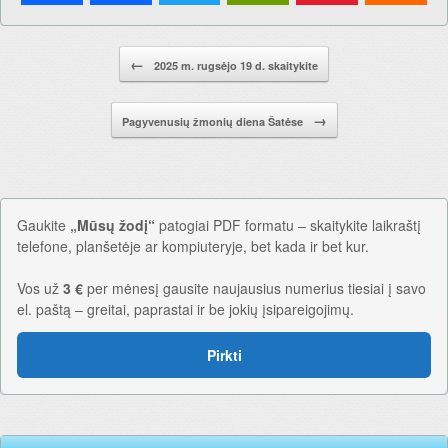
Pranešimo navigacija.
←
2025 m. rugsėjo 19 d. skaitykite
→
Pagyvenusių žmonių diena Šatėse
Gaukite
„Mūsų žodį“
patogiai PDF formatu – skaitykite laikraštį
telefone, planšetėje ar kompiuteryje, bet kada ir bet kur.
Vos už
3 €
per mėnesį gausite naujausius numerius tiesiai į savo
el. paštą – greitai, paprastai ir be jokių įsipareigojimų.
Pirkti