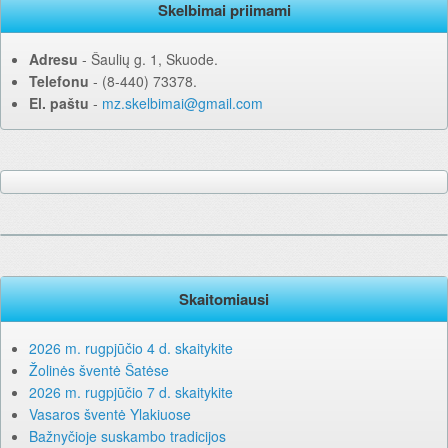
Skelbimai priimami
Adresu
‐ Šaulių g. 1, Skuode.
Telefonu
‐ (8-440) 73378.
El. paštu
‐
mz.skelbimai@gmail.com
Skaitomiausi
2026 m. rugpjūčio 4 d. skaitykite
Žolinės šventė Šatėse
2026 m. rugpjūčio 7 d. skaitykite
Vasaros šventė Ylakiuose
Bažnyčioje suskambo tradicijos