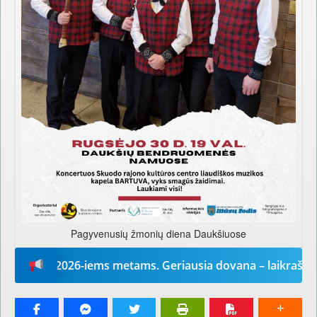
Pagyvenusių žmonių diena Daukšiuose
žodį“ 2026-iems metams. Geriausia dovana – laikraštis!