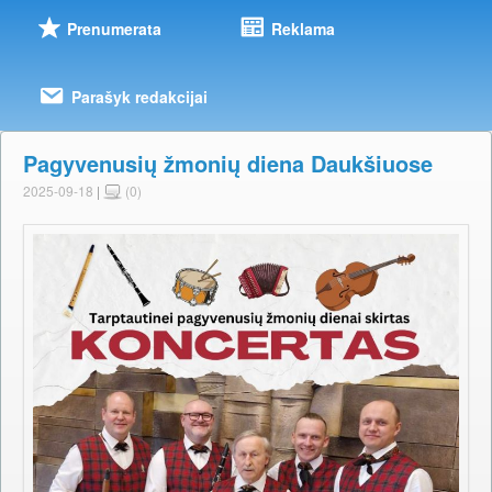
Prenumerata
Reklama
Parašyk redakcijai
Pagyvenusių žmonių diena Daukšiuose
2025-09-18
|
(0)