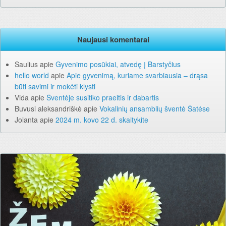
Naujausi komentarai
Saulius
apie
Gyvenimo posūkiai, atvedę į Barstyčius
hello world
apie
Apie gyvenimą, kuriame svarbiausia – drąsa
būti savimi ir mokėti klysti
Vida
apie
Šventėje susitiko praeitis ir dabartis
Buvusi aleksandriškė
apie
Vokalinių ansamblių šventė Šatėse
Jolanta
apie
2024 m. kovo 22 d. skaitykite