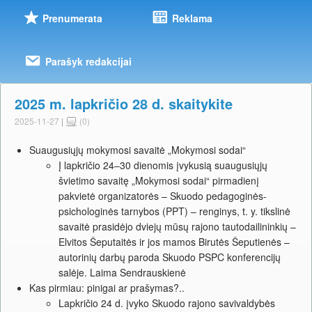
Prenumerata
Reklama
Parašyk redakcijai
2025 m. lapkričio 28 d. skaitykite
2025-11-27
|
(0)
Suaugusiųjų mokymosi savaitė „Mokymosi sodai“
Į lapkričio 24–30 dienomis įvykusią suaugusiųjų
švietimo savaitę „Mokymosi sodai“ pirmadienį
pakvietė organizatorės – Skuodo pedagoginės-
psichologinės tarnybos (PPT) – renginys, t. y. tikslinė
savaitė prasidėjo dviejų mūsų rajono tautodailininkių –
Elvitos Šeputaitės ir jos mamos Birutės Šeputienės –
autorinių darbų paroda Skuodo PSPC konferencijų
salėje. Laima Sendrauskienė
Kas pirmiau: pinigai ar prašymas?..
Lapkričio 24 d. įvyko Skuodo rajono savivaldybės