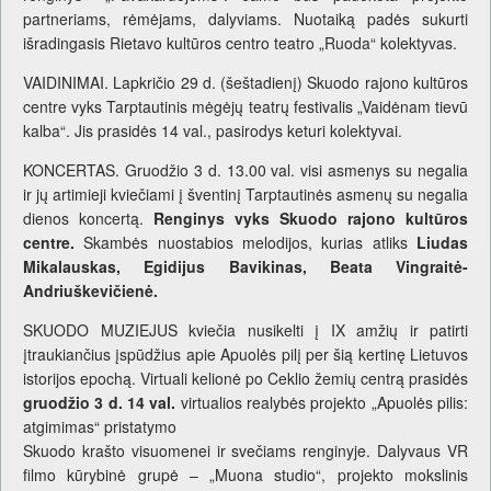
partneriams, rėmėjams, dalyviams. Nuotaiką padės sukurti
išradingasis Rietavo kultūros centro teatro „Ruoda“ kolektyvas.
VAIDINIMAI. Lapkričio 29 d. (šeštadienį) Skuodo rajono kultūros
centre vyks Tarptautinis mėgėjų teatrų festivalis „Vaidėnam tievū
kalba“. Jis prasidės 14 val., pasirodys keturi kolektyvai.
KONCERTAS. Gruodžio 3 d. 13.00 val. visi asmenys su negalia
ir jų artimieji kviečiami į šventinį Tarptautinės asmenų su negalia
dienos koncertą.
Renginys vyks Skuodo rajono kultūros
centre.
Skambės nuostabios melodijos, kurias atliks
Liudas
Mikalauskas, Egidijus Bavikinas, Beata Vingraitė-
Andriuškevičienė.
SKUODO MUZIEJUS kviečia nusikelti į IX amžių ir patirti
įtraukiančius įspūdžius apie Apuolės pilį per šią kertinę Lietuvos
istorijos epochą. Virtuali kelionė po Ceklio žemių centrą prasidės
gruodžio 3 d. 14 val.
virtualios realybės projekto „Apuolės pilis:
atgimimas“ pristatymo
Skuodo krašto visuomenei ir svečiams renginyje. Dalyvaus VR
filmo kūrybinė grupė – „Muona studio“, projekto mokslinis