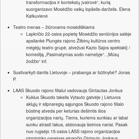
transformacijos ir kontekstų įvairovė“, kurią
suorganizavo Mosėdžio vaikų lopšelis-darželis. Elena
Katkuvienė
Teatro menas – žiūrovams mosėdiškiams
Lapkričio 22-osios popietę Mosėdžio seniūnijos salėje
apsilankė Plungės rajono Žlibinų kultūros centro
mėgėjų teatro grupė, atvežusi Kazio Sajos spektaklį /
komediją „Pasimatymas sodo namelyje“. „Mūsų
žodžio“ inf.
Susitvarkyti dantis Lietuvoje – prabanga ar būtinybė? Jonas
P.
LAAS Skuodo rajono filialui vadovauja Gintautas Jonkus
Kuklus Skuodo takelis Vytauto gatvėje į Lietuvos
aklųjų ir silpnaregių sąjungos Skuodo rajono filialo
būstinę atveda per keturias dešimtis šios
organizacijos narių. Tiems, kuriems sunkiau ar labai
sunku atrasti takus, atstovauja šeimos nariai. Pasak
nuo rugsėjo 15-osios LASS rajono organizacijos
pirmininko pareigas einančio Gintauto Jonkaus,