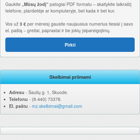
Gaukite
„Mūsų žodį“
patogiai PDF formatu – skaitykite laikraštį
telefone, planšetėje ar kompiuteryje, bet kada ir bet kur.
Vos už
3 €
per mėnesį gausite naujausius numerius tiesiai į savo
el. paštą – greitai, paprastai ir be jokių įsipareigojimų.
Pirkti
Skelbimai priimami
Adresu
‐ Šaulių g. 1, Skuode.
Telefonu
‐ (8-440) 73378.
El. paštu
‐
mz.skelbimai@gmail.com