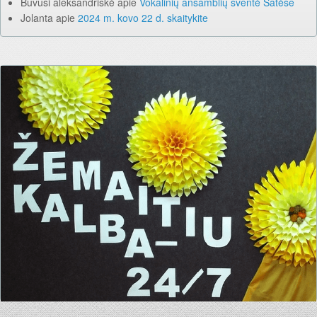
Buvusi aleksandriškė
apie
Vokalinių ansamblių šventė Šatėse
Jolanta
apie
2024 m. kovo 22 d. skaitykite