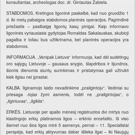
konsultantas, archeologas doc. dr. Gintautas Zabiela.
STABDOMOS. Kretingos ligoninė paskelbė, kad nuo gruodžio 1
d. iki metų pabaigos stabdomos planinės operacijos. Pagrindinė
priežastis – pasibaigę ligonių kasų pinigai. Kaip informavo
ligoninės vyriausiasis gydytojas Romaldas Sakalauskas, skubioji
pagalba ir toliau bus užtikrinama, bet planinės operacijos yra
stabdomos.
INFORMACIJA. „Venipak Lietuva“ informuoja, kad dėl sudėtingų
oro sąlygų Lietuvoje – gausaus snygio, šlapdribos ir lijundros,
šiomis dienomis siuntų surinkimas ir pristatymas gali užtrukti
kiek ilgiau nei įprastai.
KALBA. Ilginamojo laido nevadinkime „prailgintoju“. Vediniai su
priesaga
-tojas
žymi asmenis, todėl ne „prailgintojas“, o
„ilgintuvas“, „ilgiklis“.
ERKĖS. Lietuvoje per spalio mėnesį registruotos dvi mirtys nuo
klastingojo erkių platinamos ligos – erkinio encefalito. Iš viso
šiemet nuo šios ligos mirė 5 asmenys, pernai – 11. Specialistai
perspėja, kad erkių aktyvumas dabar išlieka ilgai – iki Naujųjų