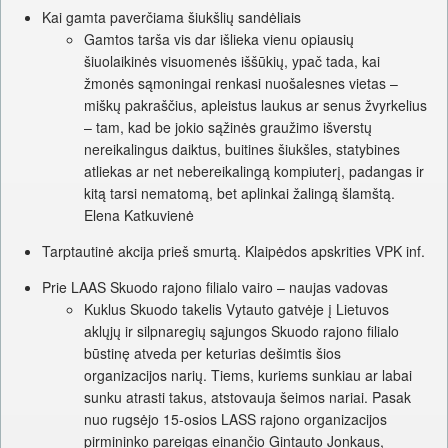
Kai gamta paverčiama šiukšlių sandėliais
Gamtos tarša vis dar išlieka vienu opiausių
šiuolaikinės visuomenės iššūkių, ypač tada, kai
žmonės sąmoningai renkasi nuošalesnes vietas –
miškų pakraščius, apleistus laukus ar senus žvyrkelius
– tam, kad be jokio sąžinės graužimo išverstų
nereikalingus daiktus, buitines šiukšles, statybines
atliekas ar net nebereikalingą kompiuterį, padangas ir
kitą tarsi nematomą, bet aplinkai žalingą šlamštą.
Elena Katkuvienė
Tarptautinė akcija prieš smurtą. Klaipėdos apskrities VPK inf.
Prie LAAS Skuodo rajono filialo vairo – naujas vadovas
Kuklus Skuodo takelis Vytauto gatvėje į Lietuvos
aklųjų ir silpnaregių sąjungos Skuodo rajono filialo
būstinę atveda per keturias dešimtis šios
organizacijos narių. Tiems, kuriems sunkiau ar labai
sunku atrasti takus, atstovauja šeimos nariai. Pasak
nuo rugsėjo 15-osios LASS rajono organizacijos
pirmininko pareigas einančio Gintauto Jonkaus,