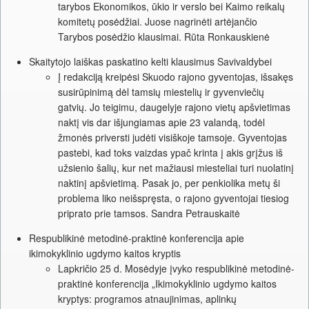
tarybos Ekonomikos, ūkio ir verslo bei Kaimo reikalų
komitetų posėdžiai. Juose nagrinėti artėjančio
Tarybos posėdžio klausimai. Rūta Ronkauskienė
Skaitytojo laiškas paskatino kelti klausimus Savivaldybei
Į redakciją kreipėsi Skuodo rajono gyventojas, išsakęs
susirūpinimą dėl tamsių miestelių ir gyvenviečių
gatvių. Jo teigimu, daugelyje rajono vietų apšvietimas
naktį vis dar išjungiamas apie 23 valandą, todėl
žmonės priversti judėti visiškoje tamsoje. Gyventojas
pastebi, kad toks vaizdas ypač krinta į akis grįžus iš
užsienio šalių, kur net mažiausi miesteliai turi nuolatinį
naktinį apšvietimą. Pasak jo, per penkiolika metų ši
problema liko neišspręsta, o rajono gyventojai tiesiog
priprato prie tamsos. Sandra Petrauskaitė
Respublikinė metodinė-praktinė konferencija apie
ikimokyklinio ugdymo kaitos kryptis
Lapkričio 25 d. Mosėdyje įvyko respublikinė metodinė-
praktinė konferencija „Ikimokyklinio ugdymo kaitos
kryptys: programos atnaujinimas, aplinkų