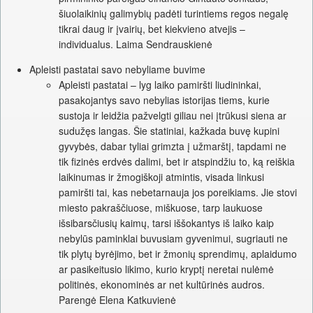
šiuolaikinių galimybių padėti turintiems regos negalę
tikrai daug ir įvairių, bet kiekvieno atvejis –
individualus. Laima Sendrauskienė
Apleisti pastatai savo nebyliame buvime
Apleisti pastatai – lyg laiko pamiršti liudininkai,
pasakojantys savo nebylias istorijas tiems, kurie
sustoja ir leidžia pažvelgti giliau nei įtrūkusi siena ar
sudužęs langas. Šie statiniai, kažkada buvę kupini
gyvybės, dabar tyliai grimzta į užmarštį, tapdami ne
tik fizinės erdvės dalimi, bet ir atspindžiu to, ką reiškia
laikinumas ir žmogiškoji atmintis, visada linkusi
pamiršti tai, kas nebetarnauja jos poreikiams. Jie stovi
miesto pakraščiuose, miškuose, tarp laukuose
išsibarsčiusių kaimų, tarsi iššokantys iš laiko kaip
nebylūs paminklai buvusiam gyvenimui, sugriauti ne
tik plytų byrėjimo, bet ir žmonių sprendimų, aplaidumo
ar pasikeitusio likimo, kurio kryptį neretai nulėmė
politinės, ekonominės ar net kultūrinės audros.
Parengė Elena Katkuvienė