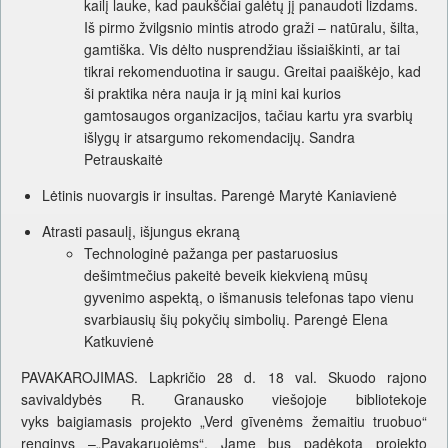
kailį lauke, kad paukščiai galėtų jį panaudoti lizdams.
Iš pirmo žvilgsnio mintis atrodo graži – natūralu, šilta,
gamtiška. Vis dėlto nusprendžiau išsiaiškinti, ar tai
tikrai rekomenduotina ir saugu. Greitai paaiškėjo, kad
ši praktika nėra nauja ir ją mini kai kurios
gamtosaugos organizacijos, tačiau kartu yra svarbių
išlygų ir atsargumo rekomendacijų. Sandra
Petrauskaitė
Lėtinis nuovargis ir insultas. Parengė Marytė Kaniavienė
Atrasti pasaulį, išjungus ekraną
Technologinė pažanga per pastaruosius
dešimtmečius pakeitė beveik kiekvieną mūsų
gyvenimo aspektą, o išmanusis telefonas tapo vienu
svarbiausių šių pokyčių simbolių. Parengė Elena
Katkuvienė
PAVAKAROJIMAS. Lapkričio 28 d. 18 val. Skuodo rajono
savivaldybės R. Granausko viešojoje bibliotekoje
vyks
baigiamasis projekto „Verd gīvenėms žemaitiu truobuo“
renginys –„Pavakaruojėms“. Jame bus padėkota projekto