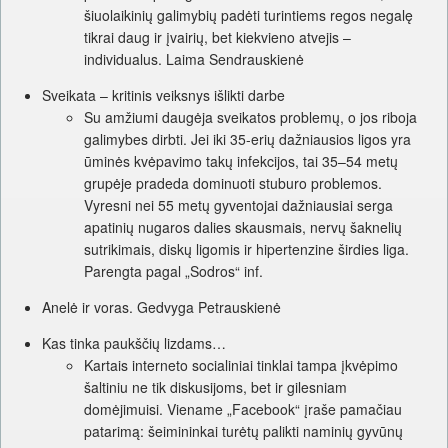
šiuolaikinių galimybių padėti turintiems regos negalę
tikrai daug ir įvairių, bet kiekvieno atvejis –
individualus. Laima Sendrauskienė
Sveikata – kritinis veiksnys išlikti darbe
Su amžiumi daugėja sveikatos problemų, o jos riboja
galimybes dirbti. Jei iki 35-erių dažniausios ligos yra
ūminės kvėpavimo takų infekcijos, tai 35–54 metų
grupėje pradeda dominuoti stuburo problemos.
Vyresni nei 55 metų gyventojai dažniausiai serga
apatinių nugaros dalies skausmais, nervų šaknelių
sutrikimais, diskų ligomis ir hipertenzine širdies liga.
Parengta pagal „Sodros“ inf.
Anelė ir voras. Gedvyga Petrauskienė
Kas tinka paukščių lizdams…
Kartais interneto socialiniai tinklai tampa įkvėpimo
šaltiniu ne tik diskusijoms, bet ir gilesniam
domėjimuisi. Viename „Facebook“ įraše pamačiau
patarimą: šeimininkai turėtų palikti naminių gyvūnų