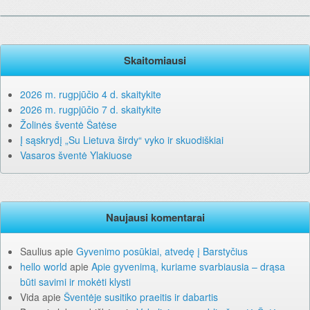
Skaitomiausi
2026 m. rugpjūčio 4 d. skaitykite
2026 m. rugpjūčio 7 d. skaitykite
Žolinės šventė Šatėse
Į sąskrydį „Su Lietuva širdy“ vyko ir skuodiškiai
Vasaros šventė Ylakiuose
Naujausi komentarai
Saulius
apie
Gyvenimo posūkiai, atvedę į Barstyčius
hello world
apie
Apie gyvenimą, kuriame svarbiausia – drąsa
būti savimi ir mokėti klysti
Vida
apie
Šventėje susitiko praeitis ir dabartis