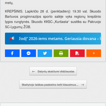
metų.
KREPŠINIS. Lapkričio 28 d. (penktadienį) 19.30 val. Skuodo
Bartuvos progimnazijos sporto salėje vyks regionų krepšinio
lygos rungtynės. Skuodo KKSC-„Kuršasta“ susitiks su Pakruojo
SC-Lygumų ŽŪB.
sų žodį“ 2026-iems metams. Geriausia dovana – laikraštis
Pranešimo navigacija.
←
Dalyvių skaičiumi didžiausias
→
Skaitytojo laiškas paskatino kelti klausimus…