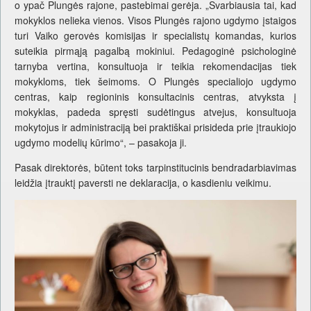
o ypač Plungės rajone, pastebimai gerėja. „Svarbiausia tai, kad
mokyklos nelieka vienos. Visos Plungės rajono ugdymo įstaigos
turi Vaiko gerovės komisijas ir specialistų komandas, kurios
suteikia pirmąją pagalbą mokiniui. Pedagoginė psichologinė
tarnyba vertina, konsultuoja ir teikia rekomendacijas tiek
mokykloms, tiek šeimoms. O Plungės specialiojo ugdymo
centras, kaip regioninis konsultacinis centras, atvyksta į
mokyklas, padeda spręsti sudėtingus atvejus, konsultuoja
mokytojus ir administraciją bei praktiškai prisideda prie įtraukiojo
ugdymo modelių kūrimo“, – pasakoja ji.
Pasak direktorės, būtent toks tarpinstitucinis bendradarbiavimas
leidžia įtrauktį paversti ne deklaracija, o kasdieniu veikimu.