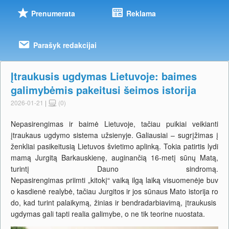
Prenumerata
Reklama
Parašyk redakcijai
Įtraukusis ugdymas Lietuvoje: baimes
galimybėmis pakeitusi šeimos istorija
2026-01-21
|
(0)
Nepasirengimas ir baimė Lietuvoje, tačiau puikiai veikianti
įtraukaus ugdymo sistema užsienyje. Galiausiai – sugrįžimas į
ženkliai pasikeitusią Lietuvos švietimo aplinką. Tokia patirtis lydi
mamą Jurgitą Barkauskienę, auginančią 16-metį sūnų Matą,
turintį Dauno sindromą.
Nepasirengimas priimti „kitokį“ vaiką ilgą laiką visuomenėje buv
o kasdienė realybė, tačiau Jurgitos ir jos sūnaus Mato istorija ro
do, kad turint palaikymą, žinias ir bendradarbiavimą, įtraukusis
ugdymas gali tapti realia galimybe, o ne tik teorine nuostata.