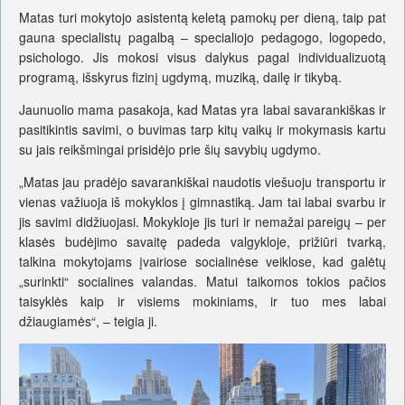
Matas turi mokytojo asistentą keletą pamokų per dieną, taip pat
gauna specialistų pagalbą – specialiojo pedagogo, logopedo,
psichologo. Jis mokosi visus dalykus pagal individualizuotą
programą, išskyrus fizinį ugdymą, muziką, dailę ir tikybą.
Jaunuolio mama pasakoja, kad Matas yra labai savarankiškas ir
pasitikintis savimi, o buvimas tarp kitų vaikų ir mokymasis kartu
su jais reikšmingai prisidėjo prie šių savybių ugdymo.
„Matas jau pradėjo savarankiškai naudotis viešuoju transportu ir
vienas važiuoja iš mokyklos į gimnastiką. Jam tai labai svarbu ir
jis savimi didžiuojasi. Mokykloje jis turi ir nemažai pareigų – per
klasės budėjimo savaitę padeda valgykloje, prižiūri tvarką,
talkina mokytojams įvairiose socialinėse veiklose, kad galėtų
„surinkti“ socialines valandas. Matui taikomos tokios pačios
taisyklės kaip ir visiems mokiniams, ir tuo mes labai
džiaugiamės“, – teigia ji.