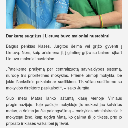
Dar kartą sugrįžus į Lietuvą buvo maloniai nustebinti
Baigus penkias klases, Jurgitos šeima vėl grįžo gyventi į
Lietuvą. Nors, kaip prisimena ji, į gimtinę grįžo su baime, šįkart
Lietuva maloniai nustebino.
„Pateikėme prašymą per centralizuotą savivaldybės sistemą,
nurodę tris prioritetines mokyklas. Priėmė pirmoji mokykla, be
jokio išankstinio pokalbio ar susitikimo. Tik vėliau susitikome su
mokyklos direktore pasikalbėti“, – sako Jurgita.
Šiuo metu Matas lanko aštuntą klasę vienoje Vilniaus
progimnazijoje. Toje pačioje mokykloje jis mokosi jau ketvirtus
metus, o šeima jaučia palengvėjimą – mokyklos administracija ir
mokytojai žino, kaip ugdyti Matą, ko galima iš jo tikėtis, prie jo
priprato ir klasės vaikai bei jų tėvai.