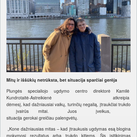
Mitų ir iššūkių netrūksta, bet situacija sparčiai gerėja
Plungės specialiojo ugdymo centro direktorė Kamilė
Kundrotaitė-Astreikienė atkreipia
dėmesį, kad dažniausiai vaikų, turinčių negalią, įtraukčiai trukdo
įvairūs mitai. Juos įveikus,
situacija gerokai greičiau palengvėtų.
„Kone dažniausias mitas – kad įtraukusis ugdymas esą blogina
mokymosi rezultatus arba trukdo kitiems. Šis įsitikinimas