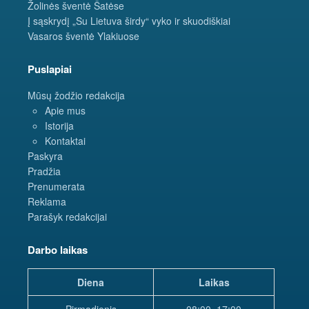
Žolinės šventė Šatėse
Į sąskrydį „Su Lietuva širdy“ vyko ir skuodiškiai
Vasaros šventė Ylakiuose
Puslapiai
Mūsų žodžio redakcija
Apie mus
Istorija
Kontaktai
Paskyra
Pradžia
Prenumerata
Reklama
Parašyk redakcijai
Darbo laikas
Diena
Laikas