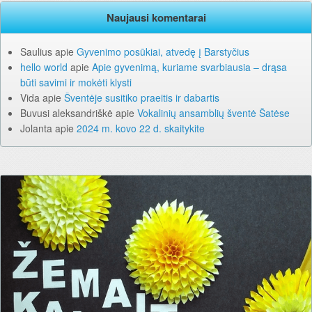
Naujausi komentarai
Saulius
apie
Gyvenimo posūkiai, atvedę į Barstyčius
hello world
apie
Apie gyvenimą, kuriame svarbiausia – drąsa
būti savimi ir mokėti klysti
Vida
apie
Šventėje susitiko praeitis ir dabartis
Buvusi aleksandriškė
apie
Vokalinių ansamblių šventė Šatėse
Jolanta
apie
2024 m. kovo 22 d. skaitykite