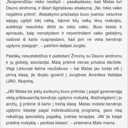
„Nusprendžiau nieko neslėpti – pasakydavau, kad Matas turi
Dauno sindromą, ir iškart išgirsdavau atsakymą: „Ne, tokio vaiko
negalime priimti“. Atsisakymo priežastys buvo įvairios: neturime
sąlygų ugdyti tokį vaiką, bijome kitų vaikų tėvų reakcijos,
auklėtoja nesutinka dirbti su tokiu vaiku. Buvo keista ir
apmaudu, kaip nematydami ir neįvertindami vaiko gebėjimų
vadovai iš karto nuspręsdavo, kad jam ne vieta bendrojo
ugdymo įstaigoje“, – patirtimi dalijasi Jurgita.
Paieškų nesustabdžius ir padedant Žmonių su Dauno sindromu
ir jų globėjų asociacijai, Matą priėmė vienas privatus darželis.
Visgi Lietuvoje šeima neužsibuvo – kai Matas jau turėjo eiti į
pirmą klasę, jie išvyko gyventi į Jungtines Amerikos Valstijas
(JAV), Niujorką.
„JAV Matas be jokių sunkumų buvo priimtas į pagal gyvenamąją
vietą priklausančią bendrojo ugdymo mokyklą. Atsižvelgdami į jo
amžių, jį priėmė iš karto į trečią klasę. Matas mokėsi bendrojo
ugdymo klasėje pagal individualizuotą programą, gavo visą
reikalingą specialistų pagalbą, įvairias terapijas. JAV jis baigė
pradinę mokyklą – penkias klases“, – prisimena Mato mama.