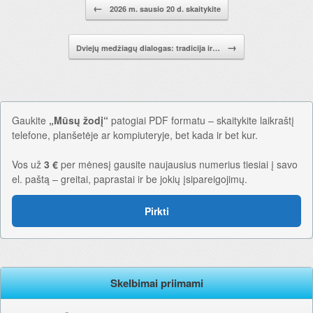
Pranešimo navigacija.
←
2026 m. sausio 20 d. skaitykite
→
Dviejų medžiagų dialogas: tradicija ir…
Gaukite
„Mūsų žodį“
patogiai PDF formatu – skaitykite laikraštį
telefone, planšetėje ar kompiuteryje, bet kada ir bet kur.
Vos už
3 €
per mėnesį gausite naujausius numerius tiesiai į savo
el. paštą – greitai, paprastai ir be jokių įsipareigojimų.
Pirkti
Skelbimai priimami