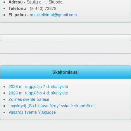
Adresu
‐ Šaulių g. 1, Skuode.
Telefonu
‐ (8-440) 73378.
El. paštu
‐
mz.skelbimai@gmail.com
Skaitomiausi
2026 m. rugpjūčio 7 d. skaitykite
2026 m. rugpjūčio 4 d. skaitykite
Žolinės šventė Šatėse
Į sąskrydį „Su Lietuva širdy“ vyko ir skuodiškiai
Vasaros šventė Ylakiuose