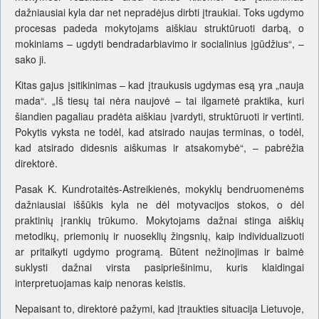
dažniausiai kyla dar net nepradėjus dirbti įtraukiai. Toks ugdymo
procesas padeda mokytojams aiškiau struktūruoti darbą, o
mokiniams – ugdyti bendradarbiavimo ir socialinius įgūdžius“, –
sako ji.
Kitas gajus įsitikinimas – kad įtraukusis ugdymas esą yra „nauja
mada“. „Iš tiesų tai nėra naujovė – tai ilgametė praktika, kuri
šiandien pagaliau pradėta aiškiau įvardyti, struktūruoti ir vertinti.
Pokytis vyksta ne todėl, kad atsirado naujas terminas, o todėl,
kad atsirado didesnis aiškumas ir atsakomybė“, – pabrėžia
direktorė.
Pasak K. Kundrotaitės-Astreikienės, mokyklų bendruomenėms
dažniausiai iššūkis kyla ne dėl motyvacijos stokos, o dėl
praktinių įrankių trūkumo. Mokytojams dažnai stinga aiškių
metodikų, priemonių ir nuoseklių žingsnių, kaip individualizuoti
ar pritaikyti ugdymo programą. Būtent nežinojimas ir baimė
suklysti dažnai virsta pasipriešinimu, kuris klaidingai
interpretuojamas kaip nenoras keistis.
Nepaisant to, direktorė pažymi, kad įtraukties situacija Lietuvoje,