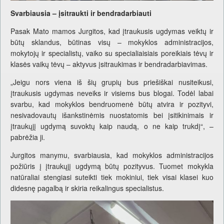
Svarbiausia – įsitraukti ir bendradarbiauti
Pasak Mato mamos Jurgitos, kad įtraukusis ugdymas veiktų ir
būtų sklandus, būtinas visų – mokyklos administracijos,
mokytojų ir specialistų, vaiko su specialiaisiais poreikiais tėvų ir
klasės vaikų tėvų – aktyvus įsitraukimas ir bendradarbiavimas.
„Jeigu nors viena iš šių grupių bus priešiškai nusiteikusi,
įtraukusis ugdymas neveiks ir visiems bus blogai. Todėl labai
svarbu, kad mokyklos bendruomenė būtų atvira ir pozityvi,
nesivadovautų išankstinėmis nuostatomis bei įsitikinimais ir
įtraukųjį ugdymą suvoktų kaip naudą, o ne kaip trukdį“, –
pabrėžia ji.
Jurgitos manymu, svarbiausia, kad mokyklos administracijos
požiūris į įtraukųjį ugdymą būtų pozityvus. Tuomet mokykla
natūraliai stengiasi suteikti tiek mokiniui, tiek visai klasei kuo
didesnę pagalbą ir skiria reikalingus specialistus.