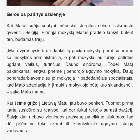
Gerosios patirtys užsienyje
Kai Matui suėjo septyni mėnesiai, Jurgitos šeima išsikraustė
gyventi į Belgiją. Pirmąją mokyklą Matas pradėjo lankyti būtent
ten, būdamas trejų.
„Mato vyresnysis brolis lankė tą pačią mokyklą, gerai sutarėme
su mokyklos administracija, o pati mokykla jau turėjo patirties
ugdant vaikus, turinčius Dauno sindromą. Todėl Matą
pakankamai lengvai priėmė į bendrojo ugdymo mokyklą. Daug
bendradarbiavome su jo mokytoja ir padedančiais specialistais,
kad Mato adaptacija ir įtrauktis mokykloje būtų kuo sklandesnė“,
– sako Mato mama.
Kai šeima grįžo į Lietuvą Matui jau buvo penkeri. Tuomet pirmą
kartą susidūrė su realybe, kai berniukui reikėjo surasti darželį.
Šalyje dar nebuvo vieningos prašymų pateikimo sistemos, tad
dėl priėmimo teko skambinti ikimokyklinio ugdymo įstaigų
vadovams.