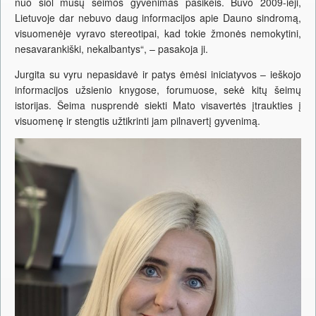
nuo šiol mūsų šeimos gyvenimas pasikeis. Buvo 2009-ieji,
Lietuvoje dar nebuvo daug informacijos apie Dauno sindromą,
visuomenėje vyravo stereotipai, kad tokie žmonės nemokytini,
nesavarankiški, nekalbantys“, – pasakoja ji.
Jurgita su vyru nepasidavė ir patys ėmėsi iniciatyvos – ieškojo
informacijos užsienio knygose, forumuose, sekė kitų šeimų
istorijas. Šeima nusprendė siekti Mato visavertės įtraukties į
visuomenę ir stengtis užtikrinti jam pilnavertį gyvenimą.