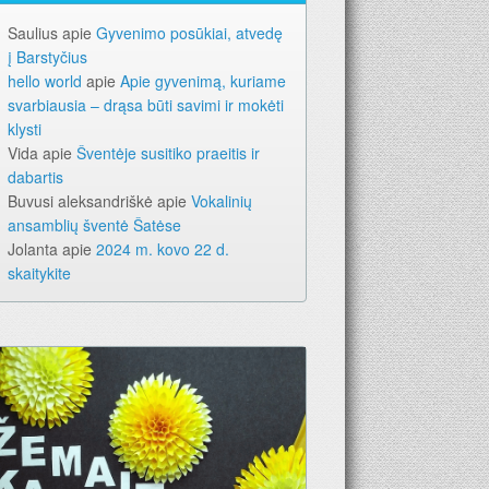
Saulius
apie
Gyvenimo posūkiai, atvedę
į Barstyčius
hello world
apie
Apie gyvenimą, kuriame
svarbiausia – drąsa būti savimi ir mokėti
klysti
Vida
apie
Šventėje susitiko praeitis ir
dabartis
Buvusi aleksandriškė
apie
Vokalinių
ansamblių šventė Šatėse
Jolanta
apie
2024 m. kovo 22 d.
skaitykite