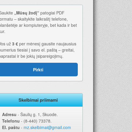
Gaukite
„Mūsų žodį“
patogiai PDF
formatu – skaitykite laikraštį telefone,
planšetėje ar kompiuteryje, bet kada ir bet
kur.
Vos už
3 €
per mėnesį gausite naujausius
numerius tiesiai į savo el. paštą – greitai,
paprastai ir be jokių įsipareigojimų.
Pirkti
Skelbimai priimami
Adresu
‐ Šaulių g. 1, Skuode.
Telefonu
‐ (8-440) 73378.
El. paštu
‐
mz.skelbimai@gmail.com