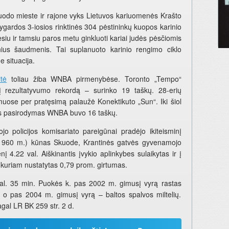
do mieste ir rajone vyks Lietuvos kariuomenės Krašto
ardos 3-iosios rinktinės 304 pėstininkų kuopos karinio
iu ir tamsiu paros metu ginkluoti kariai judės pėsčiomis
nius šaudmenis. Tai suplanuoto karinio rengimo ciklo
e situacija.
tė
toliau žiba WNBA pirmenybėse. Toronto „Tempo“
nį rezultatyvumo rekordą – surinko 19 taškų. 28-erių
muose per pratęsimą palaužė Konektikuto „Sun“. Iki šiol
ias pasirodymas WNBA buvo 16 taškų.
jo policijos komisariato pareigūnai pradėjo ikiteisminį
 1960 m.) kūnas Skuode, Krantinės gatvės gyvenamojo
4.22 val. Aiškinantis įvykio aplinkybes sulaikytas ir į
 kuriam nustatytas 0,79 prom. girtumas.
al. 35 min. Puokės k. pas 2002 m. gimusį vyrą rastas
 o pas 2004 m. gimusį vyrą – baltos spalvos miltelių.
gal LR BK 259 str. 2 d.