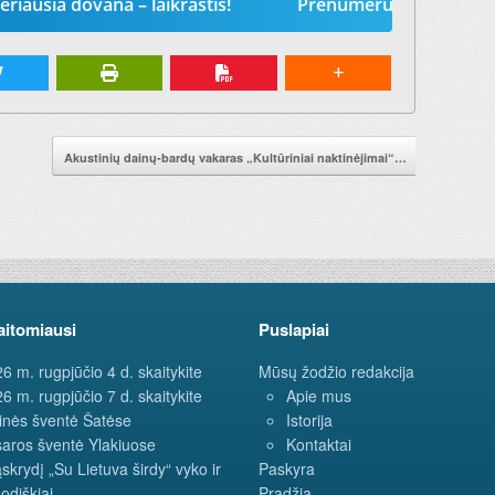
ovana – laikraštis!
Prenumeruokite „Mūsų žodį“ 202
→
Akustinių dainų-bardų vakaras „Kultūriniai naktinėjimai“…
aitomiausi
Puslapiai
6 m. rugpjūčio 4 d. skaitykite
Mūsų žodžio redakcija
6 m. rugpjūčio 7 d. skaitykite
Apie mus
inės šventė Šatėse
Istorija
aros šventė Ylakiuose
Kontaktai
ąskrydį „Su Lietuva širdy“ vyko ir
Paskyra
odiškiai
Pradžia