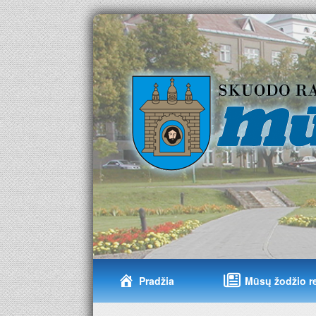
Pradžia
Mūsų žodžio r