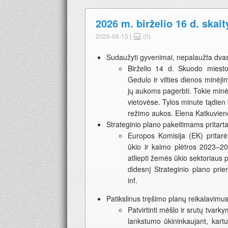
2026 m. birželio 16 d. skait
2026-06-15
|
(0)
Sudaužyti gyvenimai, nepalaužta dvasia 
Birželio 14 d. Skuodo miest
Gedulo ir vilties dienos minėji
jų aukoms pagerbti. Tokie minėj
vietovėse. Tylos minute tądien bu
režimo aukos. Elena Katkuvien
Strateginio plano pakeitimams pritart
Europos Komisija (EK) pritar
ūkio ir kaimo plėtros 2023–20
atliepti žemės ūkio sektoriaus p
didesnį Strateginio plano pri
inf.
Patikslinus tręšimo planų reikalavim
Patvirtinti mėšlo ir srutų tvark
lankstumo ūkininkaujant, kartu