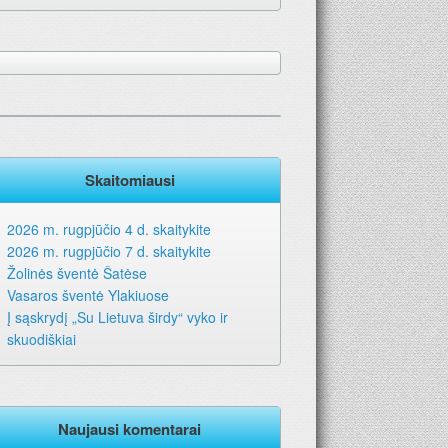
Skaitomiausi
2026 m. rugpjūčio 4 d. skaitykite
2026 m. rugpjūčio 7 d. skaitykite
Žolinės šventė Šatėse
Vasaros šventė Ylakiuose
Į sąskrydį „Su Lietuva širdy“ vyko ir
skuodiškiai
Naujausi komentarai