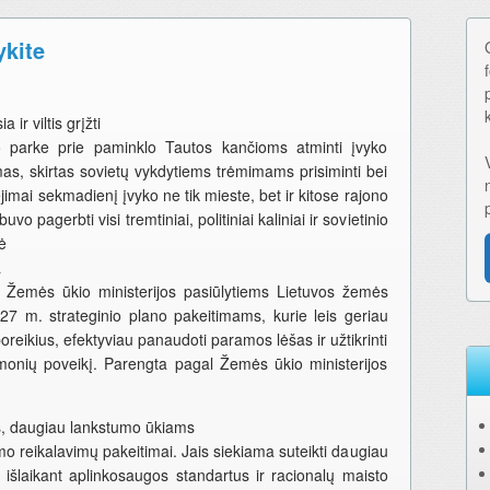
ykite
ir viltis grįžti
o parke prie paminklo Tautos kančioms atminti įvyko
mas, skirtas sovietų vykdytiems trėmimams prisiminti bei
imai sekmadienį įvyko ne tik mieste, bet ir kitose rajono
vo pagerbti visi tremtiniai, politiniai kaliniai ir sovietinio
ė
a
ė Žemės ūkio ministerijos pasiūlytiems Lietuvos žemės
27 m. strateginio plano pakeitimams, kurie leis geriau
oreikius, efektyviau panaudoti paramos lėšas ir užtikrinti
emonių poveikį. Parengta pagal Žemės ūkio ministerijos
us, daugiau lankstumo ūkiams
ymo reikalavimų pakeitimai. Jais siekiama suteikti daugiau
 išlaikant aplinkosaugos standartus ir racionalų maisto