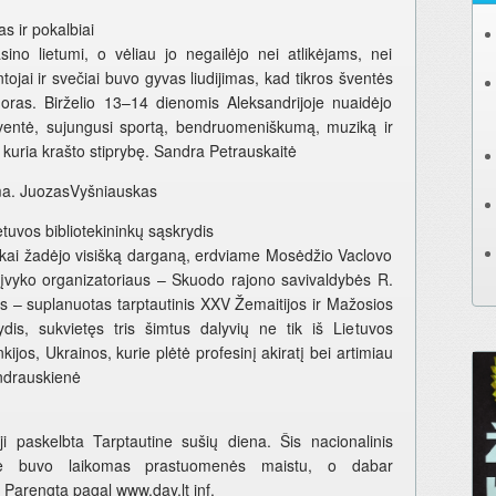
s ir pokalbiai
no lietumi, o vėliau jo negailėjo nei atlikėjams, nei
ojai ir svečiai buvo gyvas liudijimas, kad tikros šventės
 oras. Birželio 13–14 dienomis Aleksandrijoje nuaidėjo
šventė, sujungusi sportą, bendruomeniškumą, muziką ir
uria krašto stiprybę. Sandra Petrauskaitė
 tema. JuozasVyšniauskas
etuvos bibliotekininkų sąskrydis
ptikai žadėjo visišką darganą, erdviame Mosėdžio Vaclovo
įvyko organizatoriaus – Skuodo rajono savivaldybės R.
s – suplanuotas tarptautinis XXV Žemaitijos ir Mažosios
ydis, sukvietęs tris šimtus dalyvių ne tik iš Lietuvos
enkijos, Ukrainos, kurie plėtė profesinį akiratį bei artimiau
ndrauskienė
i paskelbta Tarptautine sušių diena. Šis nacionalinis
ise buvo laikomas prastuomenės maistu, o dabar
 Parengta pagal www.day.lt inf.