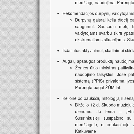
medžiagų naudojimą. Parengta p
Rekomendacijos durpynų valdytojams: 
Durpynų gaisrai kelia didelį pa
saugumui. Sausuoju metų la
valdytojams svarbu skirti ypat
ekstremalioms situacijoms. Sku
Išdalintos aktyvinimui, skatinimui skir
Augalų apsaugos produktų naudojimas
Žemės ūkio ministras patiksli
naudojimo taisykles. Jose pat
sistemą (PPIS) privaloma įves
Parengta pagal ŽŪM inf.
Kelionė po paukščių mitologiją ir sen
Birželio 12 d. Skuodo muziejuj
dienoms. Jo tema – „Etnoar
Susirinkusieji susipažino su
medžiagoje, o edukacinėje ve
Katkuvienė