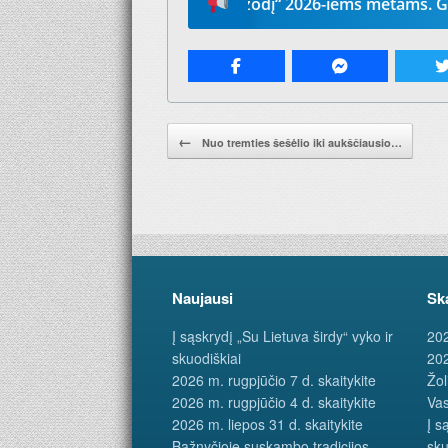
Prenumeruokite „Mūsų žodį“ 2026-iems metams. Geriausia d
Pranešimo navigacija.
←
Nuo tremties šešėlio iki aukščiausio…
Naujausi
Sk
Į sąskrydį „Su Lietuva širdy“ vyko ir
202
skuodiškiai
202
2026 m. rugpjūčio 7 d. skaitykite
Žol
2026 m. rugpjūčio 4 d. skaitykite
Vas
2026 m. liepos 31 d. skaitykite
Į s
Bažnyčioje suskambo tradicijos
sku