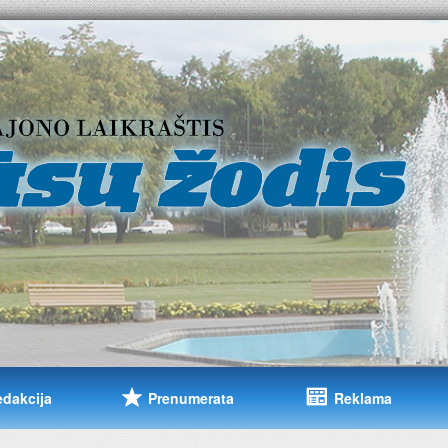
edakcija
Prenumerata
Reklama