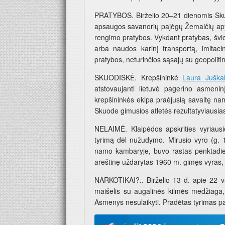
PRATYBOS. Birželio 20–21 dienomis Skuo
apsaugos savanorių pajėgų Žemaičių apyg
rengimo pratybos. Vykdant pratybas, švies
arba naudos karinį transportą, imitaci
pratybos, neturinčios sąsajų su geopolitin
SKUODIŠKĖ. Krepšininkė
Laura Juškai
atstovaujanti lietuvė pagerino asmeni
krepšininkės ekipa praėjusią savaitę na
Skuode gimusios atletės rezultatyviaus
NELAIMĖ. Klaipėdos apskrities vyriausio
tyrimą dėl nužudymo. Mirusio vyro (g.
namo kambaryje, buvo rastas penktadienį 
areštinę uždarytas 1960 m. gimęs vyras,
NARKOTIKAI?.. Birželio 13 d. apie 22 v
maišelis su augalinės kilmės medžiaga,
Asmenys nesulaikyti. Pradėtas tyrimas pa