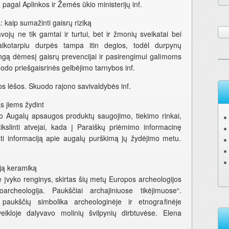
agal Aplinkos ir Žemės ūkio ministerijų inf.
kaip sumažinti gaisrų riziką
vojų ne tik gamtai ir turtui, bet ir žmonių sveikatai bei
ikotarpiu durpės tampa itin degios, todėl durpynų
ingą dėmesį gaisrų prevencijai ir pasirengimui galimoms
odo priešgaisrinės gelbėjimo tarnybos inf.
tos lėšos. Skuodo rajono savivaldybės inf.
 jiems žydint
no Augalų apsaugos produktų saugojimo, tiekimo rinkai,
ikslinti atvejai, kada į Paraiškų priėmimo informacinę
ti informaciją apie augalų purškimą jų žydėjimo metu.
ąją keramiką
e įvyko renginys, skirtas šių metų Europos archeologijos
cheologija. Paukščiai archajiniuose tikėjimuose“.
 paukščių simbolika archeologinėje ir etnografinėje
ikloje dalyvavo molinių švilpynių dirbtuvėse. Elena