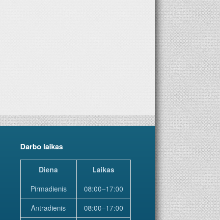
6-iems metams. Geriausia dovana – laikraštis!
Darbo laikas
Diena
Laikas
Pirmadienis
08:00–17:00
Antradienis
08:00–17:00