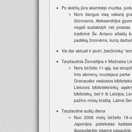
Po skėčių jūra skambėjo muzika, juoka
Nors dangus visą vakarą grasi
žiūrovams, Aleksandrijos gyvent
negali sustabdyti net prastas
tradicinė Šv. Antano atlaidų 
padėką žmonėms, kurių darbai k
Vis dar aktuali ir jautri „biežininkų“
Tarptautinis Žemaitijos ir Mažosios Li
Nors birželio 11-ąją, kai sino
Into akmenų muziejaus parke 
Granausko viešosios biblioteko
Lietuvos bibliotekininkų sąskr
bibliotekų, bet ir iš Latvijos, L
pažino mūsų kraštą. Laima Se
Tarptautinė sušių diena
Nuo 2009 metų birželio 18-oj
Japonijos patiekalas kada
išpopuliarėjo visame pasaulyje.