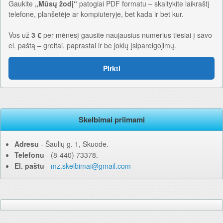
Gaukite
„Mūsų žodį“
patogiai PDF formatu – skaitykite laikraštį
telefone, planšetėje ar kompiuteryje, bet kada ir bet kur.
Vos už
3 €
per mėnesį gausite naujausius numerius tiesiai į savo
el. paštą – greitai, paprastai ir be jokių įsipareigojimų.
Pirkti
Skelbimai priimami
Adresu
‐ Šaulių g. 1, Skuode.
Telefonu
‐ (8-440) 73378.
El. paštu
‐
mz.skelbimai@gmail.com