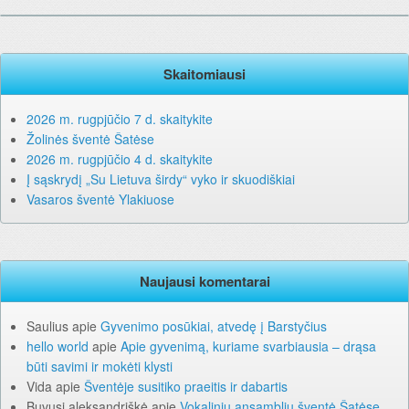
Skaitomiausi
2026 m. rugpjūčio 7 d. skaitykite
Žolinės šventė Šatėse
2026 m. rugpjūčio 4 d. skaitykite
Į sąskrydį „Su Lietuva širdy“ vyko ir skuodiškiai
Vasaros šventė Ylakiuose
Naujausi komentarai
Saulius
apie
Gyvenimo posūkiai, atvedę į Barstyčius
hello world
apie
Apie gyvenimą, kuriame svarbiausia – drąsa
būti savimi ir mokėti klysti
Vida
apie
Šventėje susitiko praeitis ir dabartis
Buvusi aleksandriškė
apie
Vokalinių ansamblių šventė Šatėse