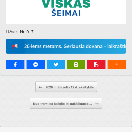
Užsak. Nr. 017.
į“ 2026-iems metams. Geriausia dovana – laikraštis!
Pranešimo navigacija.
←
2026 m. birželio 12 d. skaitykite
→
Nuo tremties šešėlio iki aukščiausio…