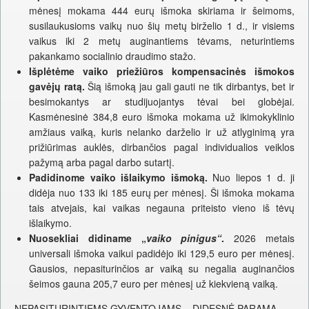
mėnesį mokama 444 eurų išmoka skiriama ir šeimoms,
susilaukusioms vaikų nuo šių metų birželio 1 d., ir visiems
vaikus iki 2 metų auginantiems tėvams, neturintiems
pakankamo socialinio draudimo stažo.
Išplėtėme vaiko priežiūros kompensacinės išmokos
gavėjų ratą.
Šią išmoką jau gali gauti ne tik dirbantys, bet ir
besimokantys ar studijuojantys tėvai bei globėjai.
Kasmėnesinė 384,8 euro išmoka mokama už ikimokyklinio
amžiaus vaiką, kuris nelanko darželio ir už atlyginimą yra
prižiūrimas auklės, dirbančios pagal individualios veiklos
pažymą arba pagal darbo sutartį.
Padidinome vaiko išlaikymo išmoką.
Nuo liepos 1 d. ji
didėja nuo 133 iki 185 eurų per mėnesį. Ši išmoka mokama
tais atvejais, kai vaikas negauna priteisto vieno iš tėvų
išlaikymo.
Nuosekliai didiname „
vaiko pinigus“
.
2026 metais
universali išmoka vaikui padidėjo iki 129,5 euro per mėnesį.
Gausios, nepasiturinčios ar vaiką su negalia auginančios
šeimos gauna 205,7 euro per mėnesį už kiekvieną vaiką.
NEPASITURINTIEMS GYVENTOJAMS – DIDESNĖ PARAMA