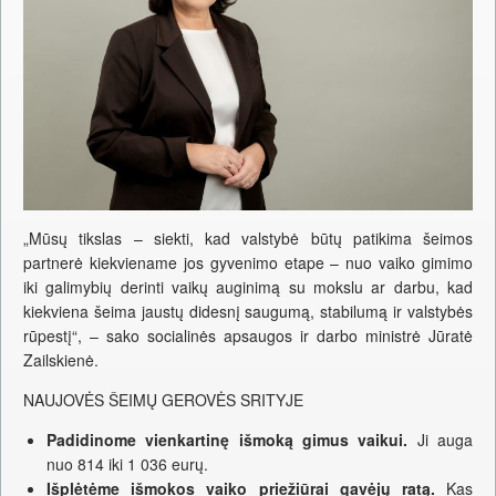
„Mūsų tikslas – siekti, kad valstybė būtų patikima šeimos
partnerė kiekviename jos gyvenimo etape – nuo vaiko gimimo
iki galimybių derinti vaikų auginimą su mokslu ar darbu, kad
kiekviena šeima jaustų didesnį saugumą, stabilumą ir valstybės
rūpestį“, – sako socialinės apsaugos ir darbo ministrė Jūratė
Zailskienė.
NAUJOVĖS ŠEIMŲ GEROVĖS SRITYJE
Padidinome vienkartinę išmoką gimus vaikui.
Ji auga
nuo 814 iki 1 036 eurų.
Išplėtėme išmokos vaiko priežiūrai gavėjų ratą.
Kas