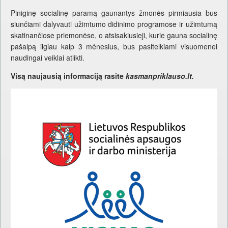
Piniginę socialinę paramą gaunantys žmonės pirmiausia bus
siunčiami dalyvauti užimtumo didinimo programose ir užimtumą
skatinančiose priemonėse, o atsisakiusieji, kurie gauna socialinę
pašalpą ilgiau kaip 3 mėnesius, bus pasitelkiami visuomenei
naudingai veiklai atlikti.
Visą naujausią informaciją rasite
kasmanpriklauso.lt.