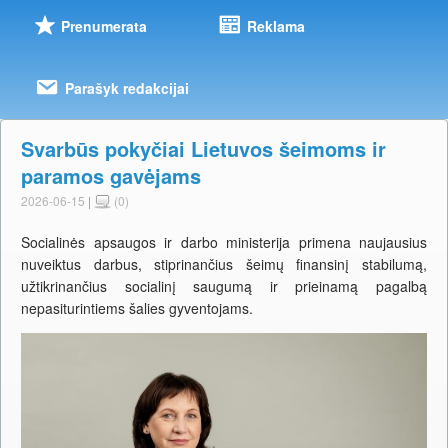
Prenumerata
Reklama
Parašyk redakcijai
Svarbūs pokyčiai Lietuvos šeimoms ir
paramos gavėjams
2026-06-15
|
(0)
Socialinės apsaugos ir darbo ministerija primena naujausius
nuveiktus darbus, stiprinančius šeimų finansinį stabilumą,
užtikrinančius socialinį saugumą ir prieinamą pagalbą
nepasiturintiems šalies gyventojams.