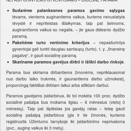
Sudarėme palankesnes paramos gavimo sąlygas
tėvams, vieniems auginantiems vaikus, kuriems nenustatyta
tėvystė ir nepriteistas išlaikymas, taip pat šeimoms,
auginančioms vaikus su negalia, – jie gaus didesnio dydžio
paramą.
Pakeitėme turto vertinimo kriterijus
– nepasiturintys
gyventojai gali turėti daugiau santaupų (turto), t. y. „finansinę
pagalvę“, ir gauti socialinę paramą.
Skatiname paramos gavėjus dirbti ir išlikti darbo rinkoje
.
Parama bus skiriama dirbantiems žmonėms, nepriklausomai
nuo darbo laiko trukmės, ir gaunantiems darbo užmokestį,
proporcingą faktiškai dirbtam laikui arba atliktam darbui.
Paramos gavėjams įsidarbinus, iki tol mokėta 100 proc. dydžio
socialinė pašalpa bus mokama ilgiau – 6 mėnesius (vietoj 3
mėnesių). Taip pat išplėstas jos gavėjų ratas – teisę gauti
socialinę pašalpą įsidarbinus įgis ir tie žmonės, kuriems
registruotis Užimtumo tarnyboje iki įsidarbinimo neprivaloma
(pvz., auginę vaikus iki 3 metų).