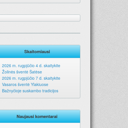
Skaitomiausi
2026 m. rugpjūčio 4 d. skaitykite
Žolinės šventė Šatėse
2026 m. rugpjūčio 7 d. skaitykite
Vasaros šventė Ylakiuose
Bažnyčioje suskambo tradicijos
Naujausi komentarai