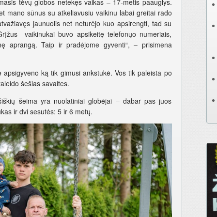
masis tėvų globos netekęs vaikas – 17-metis paauglys.
t mano sūnus su atkeliavusiu vaikinu labai greitai rado
tvažiavęs jaunuolis net neturėjo kuo apsirengti, tad su
Grįžus vaikinukai buvo apsikeitę telefonųo numeriais,
nę aprangą. Taip ir pradėjome gyventi“, – prisimena
e apsigyveno ką tik gimusi ankstukė. Vos tik paleista po
raleido šešias savaites.
škių šeima yra nuolatiniai globėjai – dabar pas juos
as ir dvi sesutės: 5 ir 6 metų.