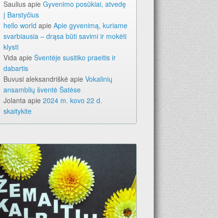
Saulius
apie
Gyvenimo posūkiai, atvedę
į Barstyčius
hello world
apie
Apie gyvenimą, kuriame
svarbiausia – drąsa būti savimi ir mokėti
klysti
Vida
apie
Šventėje susitiko praeitis ir
dabartis
Buvusi aleksandriškė
apie
Vokalinių
ansamblių šventė Šatėse
Jolanta
apie
2024 m. kovo 22 d.
skaitykite