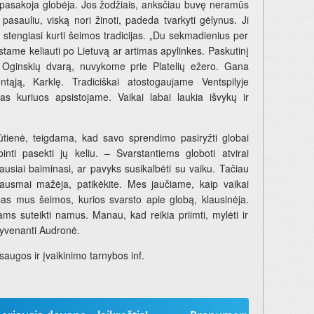
 – pasakoja globėja. Jos žodžiais, anksčiau buvę neramūs
 pasauliu, viską nori žinoti, padeda tvarkyti gėlynus. Ji
t stengiasi kurti šeimos tradicijas. „Du sekmadienius per
tame keliauti po Lietuvą ar artimas apylinkes. Paskutinį
o Oginskių dvarą, nuvykome prie Platelių ežero. Gana
ąją, Karklę. Tradiciškai atostogaujame Ventspilyje
as kuriuos apsistojame. Vaikai labai laukia išvykų ir
Būtienė, teigdama, kad savo sprendimo pasiryžti globai
inti pasekti jų keliu. – Svarstantiems globoti atvirai
usiai baiminasi, ar pavyks susikalbėti su vaiku. Tačiau
 skausmai mažėja, patikėkite. Mes jaučiame, kaip vaikai
 pas mus šeimos, kurios svarsto apie globą, klausinėja.
ms suteikti namus. Manau, kad reikia priimti, mylėti ir
gyvenanti Audronė.
augos ir įvaikinimo tarnybos inf.