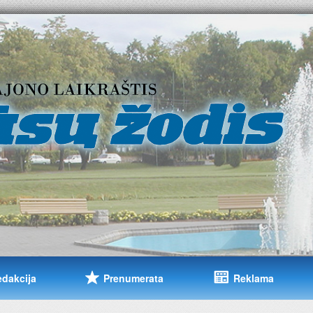
edakcija
Prenumerata
Reklama