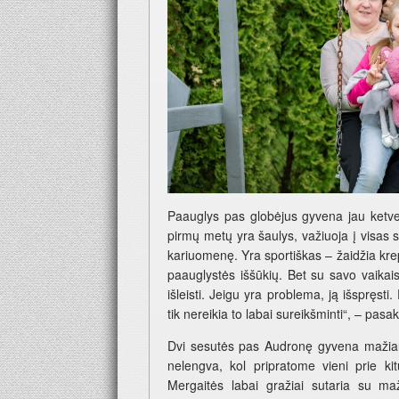
Paauglys pas globėjus gyvena jau ketve
pirmų metų yra šaulys, važiuoja į visas s
kariuomenę. Yra sportiškas – žaidžia kre
paauglystės iššūkių. Bet su savo vaikais
išleisti. Jeigu yra problema, ją išspręsti.
tik nereikia to labai sureikšminti“, – pasa
Dvi sesutės pas Audronę gyvena mažiau
nelengva, kol pripratome vieni prie ki
Mergaitės labai gražiai sutaria su 