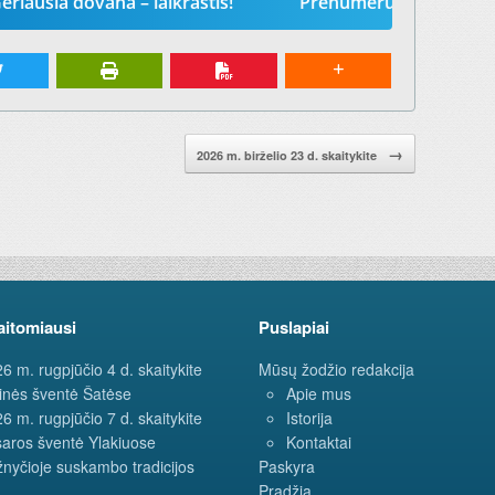
na – laikraštis!
Prenumeruokite „Mūsų žodį“ 2026-i
→
2026 m. birželio 23 d. skaitykite
aitomiausi
Puslapiai
6 m. rugpjūčio 4 d. skaitykite
Mūsų žodžio redakcija
inės šventė Šatėse
Apie mus
6 m. rugpjūčio 7 d. skaitykite
Istorija
aros šventė Ylakiuose
Kontaktai
nyčioje suskambo tradicijos
Paskyra
Pradžia