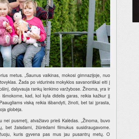
rius metus. „Šaunus vaikinas, mokosi gimnazijoje, nuo
tovyklas. Žada po vidurinės mokyklos savanoriškai eiti į
pšinį, dalyvauja rankų lenkimo varžybose. Žinoma, yra ir
 išmokome, kad, kol kyla didelis garas, reikia kažkur jį
 Paaugliams viską reikia išbandyti, žinoti, bet tai įprasta,
koja globėja.
 nei pusmetį, atvažiavo prieš Kalėdas. „Žinoma, buvo
tų, bet žaisdami, žiūrėdami filmukus susidraugavome.
mažuoju, kuris gyvena pas mus jau pusantrų metų. O