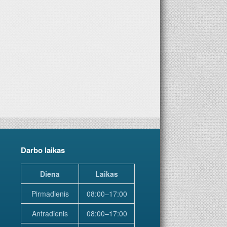
ems metams. Geriausia dovana – laikraštis!
Darbo laikas
Diena
Laikas
Pirmadienis
08:00–17:00
Antradienis
08:00–17:00