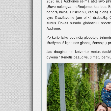
2020 m. į Audronės šeimą atkeliavo pir
„Buvo nelengva, nežinojome, kas bus. Be
bendrą kalbą. Prisimenu, kad tą dieną a
vyru išvažiavome jam pirkti drabužių. 
sūnus Rokas surado globotiniui sporti
Audronė.
Po kurio laiko budinčių globotojų šeimoj
išrašymo iš ligoninės globėjų šeimoje ji p
Jau daugiau nei ketverius metus daukši
gyvena 16-metis paauglys, 3 metų berniuk