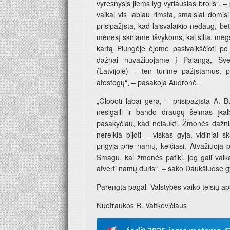
vyresnysis jiems lyg vyriausias brolis“,
vaikai vis labiau rimsta, smalsiai domisi
prisipažįsta, kad laisvalaikio nedaug, be
mėnesį skiriame išvykoms, kai šilta, mėgs
kartą Plungėje ėjome pasivaikščioti p
dažnai nuvažiuojame į Palangą, Švent
(Latvijoje) – ten turime pažįstamus, p
atostogų“, – pasakoja Audronė.
„Globoti labai gera, – prisipažįsta A. 
nesigaili ir bando draugų šeimas įkalb
pasakyčiau, kad nelaukti. Žmonės dažnia
nereikia bijoti – viskas gyja, vidiniai
prigyja prie namų, keičiasi. Atvažiuoja
Smagu, kai žmonės patiki, jog gali vaika
atverti namų duris“, – sako Daukšiuose 
Parengta pagal Valstybės vaiko teisių aps
Nuotraukos R. Vaitkevičiaus