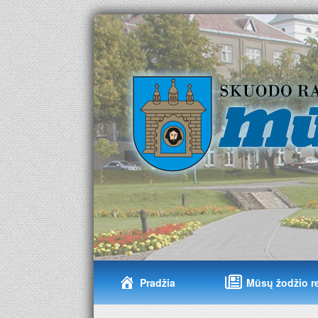
Pradžia
Mūsų žodžio r