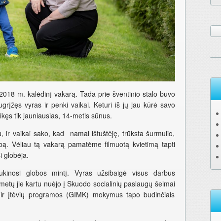
 2018 m. kalėdinį vakarą. Tada prie šventinio stalo buvo
grįžęs vyras ir penki vaikai. Keturi iš jų jau kūrė savo
ęs tik jauniausias, 14-metis sūnus.
 ir vaikai sako, kad namai ištuštėję, trūksta šurmulio,
bą. Vėliau tą vakarą pamatėme filmuotą kvietimą tapti
i globėja.
kinosi globos mintį. Vyras užsibaigė visus darbus
o metų jie kartu nuėjo į Skuodo socialinių paslaugų šeimai
ų ir įtėvių programos (GIMK) mokymus tapo budinčiais