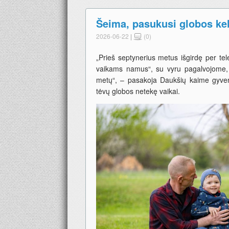
Šeima, pasukusi globos kel
2026-06-22
|
(0)
„Prieš septynerius metus išgirdę per telev
vaikams namus“, su vyru pagalvojome, k
metų“, – pasakoja Daukšių kaime gyven
tėvų globos netekę vaikai.