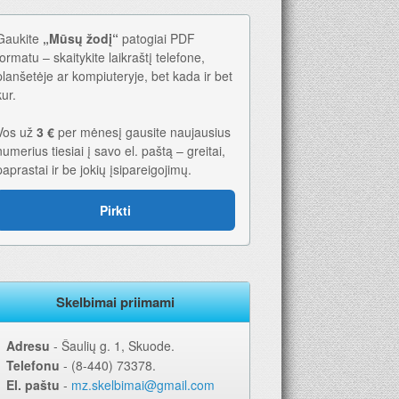
Gaukite
„Mūsų žodį“
patogiai PDF
formatu – skaitykite laikraštį telefone,
planšetėje ar kompiuteryje, bet kada ir bet
kur.
Vos už
3 €
per mėnesį gausite naujausius
numerius tiesiai į savo el. paštą – greitai,
paprastai ir be jokių įsipareigojimų.
Pirkti
Skelbimai priimami
Adresu
‐ Šaulių g. 1, Skuode.
Telefonu
‐ (8-440) 73378.
El. paštu
‐
mz.skelbimai@gmail.com