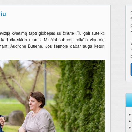
iu
iziją kvietimą tapti globėjais su žinute „Tu gali suteikti
ad čia skirta mums. Minčiai subręsti reikėjo vienerių
anti Audronė Būtienė. Jos šeimoje dabar auga keturi