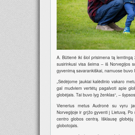
A. Būtienė iki šiol prisimena tą lemtingą
susirinkusi visa šeima – iš Norvegijos su
gyvenimą savarankiškai, namuose buvo lik
„Sėdėjome jaukiai kalėdinio vakaro metu,
gal mudviem vertėtų pagalvoti apie glo
globėjais. Tai buvo lyg ženklas“, – šypsos
Vienerius metus Audronė su vyru jau
Norvegijoje ir grįžo gyventi į Lietuvą. P
centro globos centrą. Išklausę globėj
globotojais.