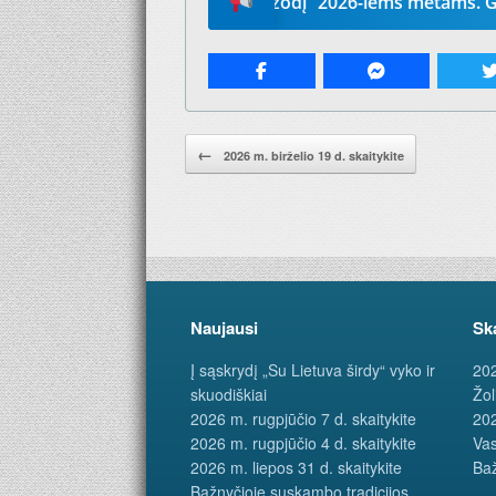
numeruokite „Mūsų žodį“ 2026-iems metams. Geriausia dova
Pranešimo navigacija.
←
2026 m. birželio 19 d. skaitykite
Naujausi
Sk
Į sąskrydį „Su Lietuva širdy“ vyko ir
202
skuodiškiai
Žol
2026 m. rugpjūčio 7 d. skaitykite
202
2026 m. rugpjūčio 4 d. skaitykite
Vas
2026 m. liepos 31 d. skaitykite
Baž
Bažnyčioje suskambo tradicijos