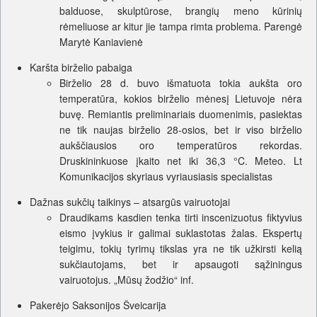
balduose, skulptūrose, brangių meno kūrinių
rėmeliuose ar kitur jie tampa rimta problema. Parengė
Marytė Kaniavienė
Karšta birželio pabaiga
Birželio 28 d. buvo išmatuota tokia aukšta oro
temperatūra, kokios birželio mėnesį Lietuvoje nėra
buvę. Remiantis preliminariais duomenimis, pasiektas
ne tik naujas birželio 28-osios, bet ir viso birželio
aukščiausios oro temperatūros rekordas.
Druskininkuose įkaito net iki 36,3 °C. Meteo. Lt
Komunikacijos skyriaus vyriausiasis specialistas
Dažnas sukčių taikinys – atsargūs vairuotojai
Draudikams kasdien tenka tirti inscenizuotus fiktyvius
eismo įvykius ir galimai suklastotas žalas. Ekspertų
teigimu, tokių tyrimų tikslas yra ne tik užkirsti kelią
sukčiautojams, bet ir apsaugoti sąžiningus
vairuotojus. „Mūsų žodžio“ inf.
Pakerėjo Saksonijos Šveicarija