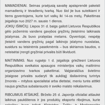
MAMADIENIAI. Seimas praėjusią savaitę apsisprendė pakeisti
mamadienių ir tėvadienių tvarką. Nuo šiol jie bus suteikiami ir
tiems gyventojams, kurie turi vaikų iki 14-os metų. Pakeitimas
įsigalioja nuo 2027 m. sausio 1 dienos.
JOKIŲ IŠIMČIŲ. Liepos 31 d. baigs galioti Lietuvos Respublikos
gėlo požeminio vandens gavybos gręžinių įteisinimo laikinasis
įstatymas. Jis buvo pratęstas metams. Gyventojai, nespėję
įteisinti vandens gręžinių pagal laikinojo įstatymo nuostatas,
susidurs su teisinėmis pasekmėmis – bus skiriamos baudos, o
neteisėtai įrengti gręžiniai privalės būti likviduoti.
MAITINIMAS. Nuo rugsėjo 1 d. įsigalioja griežtesni Lietuvos
Respublikos sveikatos apsaugos ministerijos vaikų maitinimo
organizavimo tvarkos pakeitimai. Valgiaraščius švietimo
įstaigose privalės sudaryti tik aukštąjį išsilavinimą turintys
žmonės – mitybos specialistai arba dietistai, meniu turės atitikti
naujus griežtus subalansuoto ir sveiko maisto reikalavimus.
RIBOJIMUS ATŠAUKĖ. Birželio 25 d. Japonija oficialiai atšaukė
laikinus paukštienos ir jos produktų eksporto ribojimus, kurie
anksčiau buvo taikyti Klaipėdos, Telšių ir Marijampolės