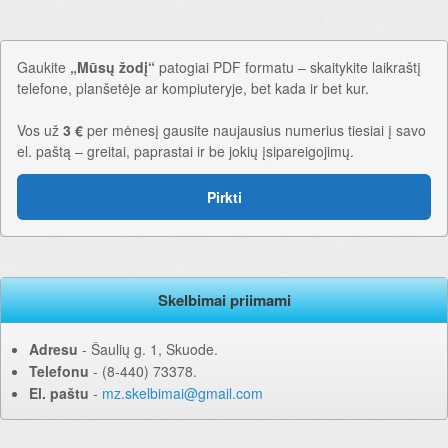
Gaukite
„Mūsų žodį“
patogiai PDF formatu – skaitykite laikraštį
telefone, planšetėje ar kompiuteryje, bet kada ir bet kur.
Vos už
3 €
per mėnesį gausite naujausius numerius tiesiai į savo
el. paštą – greitai, paprastai ir be jokių įsipareigojimų.
Pirkti
Skelbimai priimami
Adresu
‐ Šaulių g. 1, Skuode.
Telefonu
‐ (8-440) 73378.
El. paštu
‐
mz.skelbimai@gmail.com