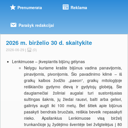
Prenumerata
Reklama
Parašyk redakcijai
2026 m. birželio 30 d. skaitykite
2026-06-29
|
(0)
Lenkimuose – įkvepiantis bijūnų gėlynas
Nelygu kuriame krašte bijūnus vadina panavijomis,
pinavijomis, pivonijomis. Šio pavadinimo kilmė – iš
graikų kalbos žodžio „paeon“, graikų mitologijoje
reiškiančio gydymo dievą ir gydytojų globėją. Šie
daugiamečiai žoliniai augalai turi sustorėjusias
sultingas šaknis, jų žiedai rausvi, balti arba gelsvi,
galintys augti iki 100 metų. Bet šitiek apie bijūnus
pasakyti bendrais bruožais, reiškia beveik nepasakyti
nieko. Apsilankius Lenkimuose visą birželį
trunkančioje jų žydėjimo šventėje bei žvilgtelėjus į 80