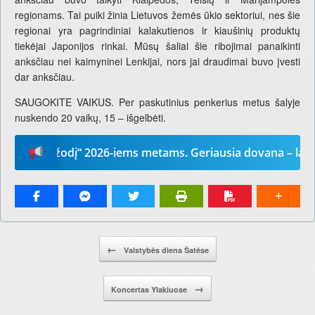
regionams. Tai puiki žinia Lietuvos žemės ūkio sektoriui, nes šie
regionai yra pagrindiniai kalakutienos ir kiaušinių produktų
tiekėjai Japonijos rinkai. Mūsų šaliai šie ribojimai panaikinti
anksčiau nei kaimyninei Lenkijai, nors jai draudimai buvo įvesti
dar anksčiau.
SAUGOKITE VAIKUS. Per paskutinius penkerius metus šalyje
nuskendo 20 vaikų, 15 – išgelbėti.
sų žodį“ 2026-iems metams. Geriausia dovana – laikraštis
Pranešimo navigacija.
←
Valstybės diena Šatėse
→
Koncertas Ylakiuose