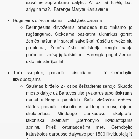
savaime suprantamu dalyku. Ar už tai turėtų būti
atlyginama?.. Parengė Marytė Kaniavienė
Rūgštiems dirvožemiams – valstybės parama
Derlingesnis dirvožemis prasideda nuo tinkamo jo
rūgštingumo. Siekdama paskatinti ūkininkus gerinti
žemės našumą ir spręsti sąlygiškai rūgščių dirvožemių
problemą, Žemės ūkio ministerija rengia naują
paramos tvarką jų kalkinimui. Parengta pagal Žemės
ūkio ministerijos inf.
Tarp skulptūrų pasaulio teisuoliams – ir Černobylio
likviduotojams
Saulėtas birželio 27-osios šeštadienis senojo Skuodo
miesto dalyje už Bartuvos tilto į vakarus tapo išskirtinis
naujai atidengtu paminklu. Šalia viešosios erdvės,
skirtos pasaulio teisuoliams, atidengta mūsų rajono
skulptoriaus Mindaugo Jankausko skulptūra,
lakoniškai skelbianti: „Černobylio likviduotojams
atminti. Prieš keturiasdešimt metų Černobylio
katastrofos darbuose dalyvavo per 1500 likviduotojų iš