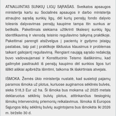
ATNAUJINTAS SUNKIŲ LIGŲ SĄRAŠAS. Sveikatos apsaugos
ministerija kartu su Socialinės apsaugos ir darbo ministerija
atnaujino sąrašą sunkių ligų, dėl kurių pensijų fondo dalyvio
tolesnis dalyvavimas pensijų kaupime tampa itin sunkus ar
betikslis. Pakeitimais siekiama užtikrinti tikslesnį sunkių ligų
identifikavimą ir vienodą teisinio reguliavimo taikymą praktikoje.
Pakeitimai parengti atsižvelgus į pacientų ir gydymo įstaigų
pastabas, taip pat į praktikoje iškilusius klausimus ir problemas
taikant galiojantį reguliavimą. Rengiant naująją sąrašo redakciją
buvo vadovaujamasi ir Konstitucinio Teismo išaiškinimu, kad
galimybė pasitraukti iš pensijų kaupimo dėl sunkios ligos turi
išlikti aiškiai apibrėžta išimtimi, taikoma tik išskirtiniais atvejais.
IŠMOKA. Žemės ūkio ministerija nustatė, kad susietoji pajamų
paramos išmoka už plotus, kuriuose auginamos sėklinės bulvės,
sieks 518,3 Eur už ha. Ši išmoka bus mokama už 2025 metais
deklaruotus sėklinių bulvių plotus, atitinkančius tiesioginių
išmokų intervencinių priemonių reikalavimus. Išmoka iš Europos
Sąjungos lėšų sėklinių bulvių augintojams bus išmokėta iki 2026
m. birželio 30 d.