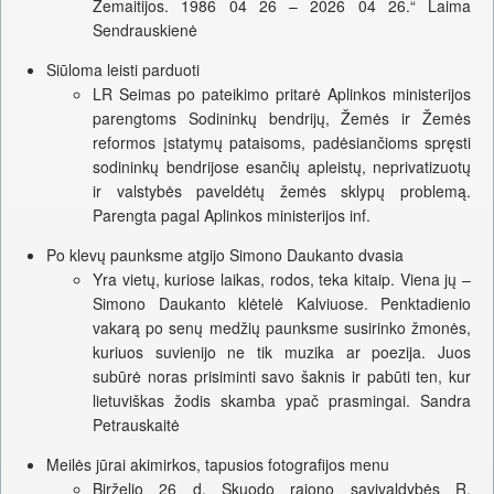
Žemaitijos. 1986 04 26 – 2026 04 26.“ Laima
Sendrauskienė
Siūloma leisti parduoti
LR Seimas po pateikimo pritarė Aplinkos ministerijos
parengtoms Sodininkų bendrijų, Žemės ir Žemės
reformos įstatymų pataisoms, padėsiančioms spręsti
sodininkų bendrijose esančių apleistų, neprivatizuotų
ir valstybės paveldėtų žemės sklypų problemą.
Parengta pagal Aplinkos ministerijos inf.
Po klevų paunksme atgijo Simono Daukanto dvasia
Yra vietų, kuriose laikas, rodos, teka kitaip. Viena jų –
Simono Daukanto klėtelė Kalviuose. Penktadienio
vakarą po senų medžių paunksme susirinko žmonės,
kuriuos suvienijo ne tik muzika ar poezija. Juos
subūrė noras prisiminti savo šaknis ir pabūti ten, kur
lietuviškas žodis skamba ypač prasmingai. Sandra
Petrauskaitė
Meilės jūrai akimirkos, tapusios fotografijos menu
Birželio 26 d. Skuodo rajono savivaldybės R.