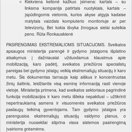
Kiekviena kelionė kažkuo įsimena: kartais – su
linksma kompanija patirtais nuotykiais, kartais –
įspūdingomis vietomis, kurios akyse atgyja kadaise
matytais vaizdais kompiuterio monitoriuje ar per
televizorių. Bet kokia išvyka žmogaus sielai suteikia
peno. Rūta Ronkauskienė
PASIRENGIMAS EKSTREMALIOMS SITUACIJOMS. Sveikatos
apsaugos ministerija parengė ir gydymo įstaigoms išplatino
atsakymus į dažniausiai užduodamus klausimus apie
mobilizaciją, karo padėtį, sveikatos priežiūros specialistų
pareigas bei gydymo įstaigų veiklą ekstremaliųjų situacijų ir karo
metu. Šis dokumentas tarnauja kaip aiškus ir koncentruotas
žinių šaltinis, leidžiantis visą esminę informaciją rasti vienoje
vietoje. Ministerija primena, kad sveikatos sektoriaus pagrindinė
funkcija mobilizacijos ir karo metu išlieka nepakitusi – užtikrinti
nepertraukiamą asmens ir visuomenės sveikatos priežiūros
paslaugų teikimą gyventojams. Tam gydymo įstaigos yra
parengusios ekstremaliųjų situacijų valdymo planus, o
ministerija nuosekliai stiprina visos sistemos pasirengimą
įvairioms grėsmėms.