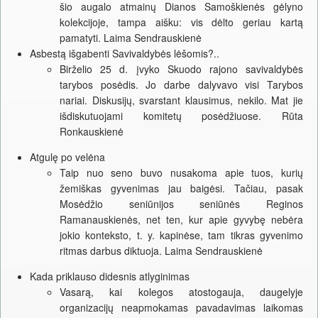
šio augalo atmainų Dianos Samoškienės gėlyno
kolekcijoje, tampa aišku: vis dėlto geriau kartą
pamatyti. Laima Sendrauskienė
Asbestą išgabenti Savivaldybės lėšomis?..
Birželio 25 d. įvyko Skuodo rajono savivaldybės
tarybos posėdis. Jo darbe dalyvavo visi Tarybos
nariai. Diskusijų, svarstant klausimus, nekilo. Mat jie
išdiskutuojami komitetų posėdžiuose. Rūta
Ronkauskienė
Atgulę po velėna
Taip nuo seno buvo nusakoma apie tuos, kurių
žemiškas gyvenimas jau baigėsi. Tačiau, pasak
Mosėdžio seniūnijos seniūnės Reginos
Ramanauskienės, net ten, kur apie gyvybę nebėra
jokio konteksto, t. y. kapinėse, tam tikras gyvenimo
ritmas darbus diktuoja. Laima Sendrauskienė
Kada priklauso didesnis atlyginimas
Vasarą, kai kolegos atostogauja, daugelyje
organizacijų neapmokamas pavadavimas laikomas