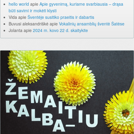
hello world
apie
Apie gyvenimą, kuriame svarbiausia – drąsa
būti savimi ir mokėti klysti
Vida
apie
Šventėje susitiko praeitis ir dabartis
Buvusi aleksandriškė
apie
Vokalinių ansamblių šventė Šatėse
Jolanta
apie
2024 m. kovo 22 d. skaitykite