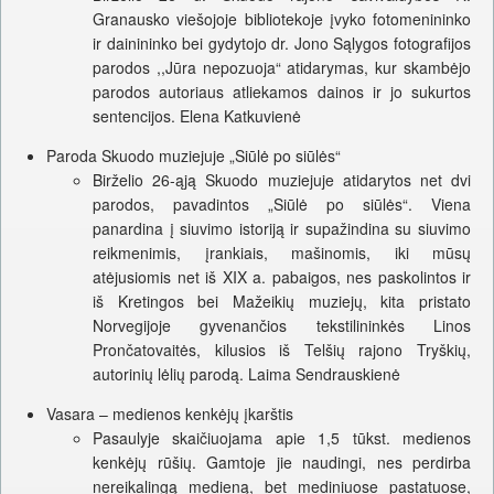
Granausko viešojoje bibliotekoje įvyko fotomenininko
ir dainininko bei gydytojo dr. Jono Sąlygos fotografijos
parodos ,,Jūra nepozuoja“ atidarymas, kur skambėjo
parodos autoriaus atliekamos dainos ir jo sukurtos
sentencijos. Elena Katkuvienė
Paroda Skuodo muziejuje „Siūlė po siūlės“
Birželio 26-ąją Skuodo muziejuje atidarytos net dvi
parodos, pavadintos „Siūlė po siūlės“. Viena
panardina į siuvimo istoriją ir supažindina su siuvimo
reikmenimis, įrankiais, mašinomis, iki mūsų
atėjusiomis net iš XIX a. pabaigos, nes paskolintos ir
iš Kretingos bei Mažeikių muziejų, kita pristato
Norvegijoje gyvenančios tekstilininkės Linos
Prončatovaitės, kilusios iš Telšių rajono Tryškių,
autorinių lėlių parodą. Laima Sendrauskienė
Vasara – medienos kenkėjų įkarštis
Pasaulyje skaičiuojama apie 1,5 tūkst. medienos
kenkėjų rūšių. Gamtoje jie naudingi, nes perdirba
nereikalingą medieną, bet mediniuose pastatuose,