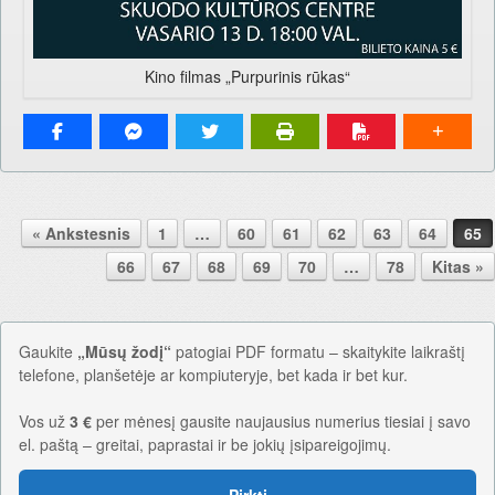
Kino filmas „Purpurinis rūkas“
Pranešimo navigacija.
« Ankstesnis
1
…
60
61
62
63
64
65
66
67
68
69
70
…
78
Kitas »
Gaukite
„Mūsų žodį“
patogiai PDF formatu – skaitykite laikraštį
telefone, planšetėje ar kompiuteryje, bet kada ir bet kur.
Vos už
3 €
per mėnesį gausite naujausius numerius tiesiai į savo
el. paštą – greitai, paprastai ir be jokių įsipareigojimų.