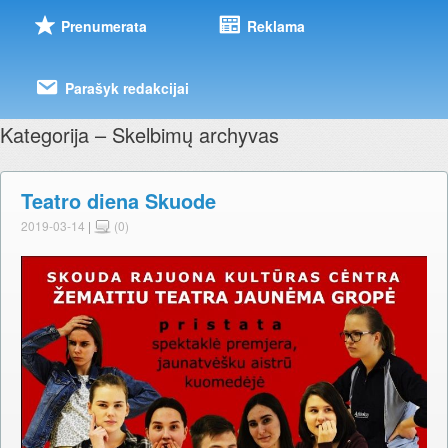
Prenumerata
Reklama
Parašyk redakcijai
Kategorija – Skelbimų archyvas
Teatro diena Skuode
2019-03-14
|
(0)