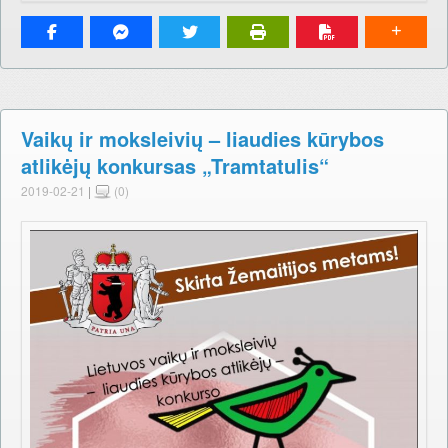
Vaikų ir moksleivių – liaudies kūrybos
atlikėjų konkursas „Tramtatulis“
2019-02-21
|
(0)