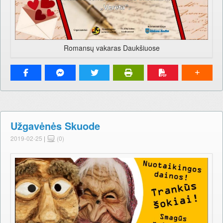
Romansų vakaras Daukšiuose
Užgavėnės Skuode
2019-02-25
|
(0)