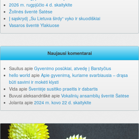
2026 m. rugpjūčio 4 d. skaitykite
Žolinės šventė Šatėse
Į sąskrydį „Su Lietuva širdy“ vyko ir skuodiškiai
Vasaros šventė Ylakiuose
Naujausi komentarai
Saulius
apie
Gyvenimo posūkiai, atvedę į Barstyčius
hello world
apie
Apie gyvenimą, kuriame svarbiausia – drąsa
būti savimi ir mokėti klysti
Vida
apie
Šventėje susitiko praeitis ir dabartis
Buvusi aleksandriškė
apie
Vokalinių ansamblių šventė Šatėse
Jolanta
apie
2024 m. kovo 22 d. skaitykite