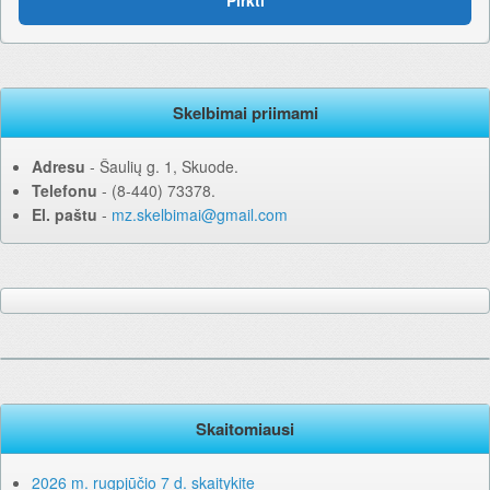
Pirkti
Skelbimai priimami
Adresu
‐ Šaulių g. 1, Skuode.
Telefonu
‐ (8-440) 73378.
El. paštu
‐
mz.skelbimai@gmail.com
Skaitomiausi
2026 m. rugpjūčio 7 d. skaitykite