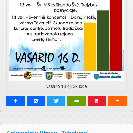
Vasario 16-oji Skuode
Animacinis filmas „Tabaluga“