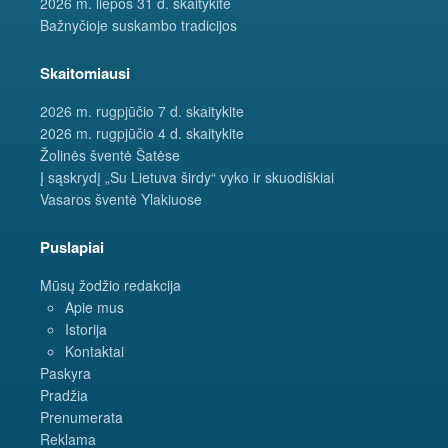
2026 m. liepos 31 d. skaitykite
Bažnyčioje suskambo tradicijos
Skaitomiausi
2026 m. rugpjūčio 7 d. skaitykite
2026 m. rugpjūčio 4 d. skaitykite
Žolinės šventė Šatėse
Į sąskrydį „Su Lietuva širdy“ vyko ir skuodiškiai
Vasaros šventė Ylakiuose
Puslapiai
Mūsų žodžio redakcija
Apie mus
Istorija
Kontaktai
Paskyra
Pradžia
Prenumerata
Reklama