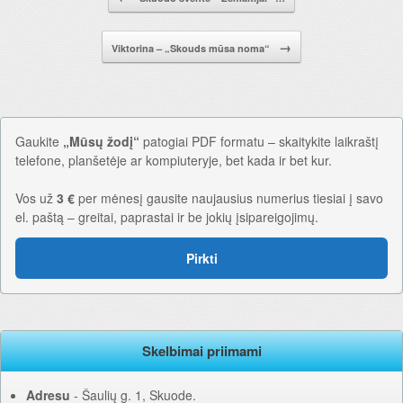
→
Viktorina – „Skouds mūsa noma“
Gaukite
„Mūsų žodį“
patogiai PDF formatu – skaitykite laikraštį
telefone, planšetėje ar kompiuteryje, bet kada ir bet kur.
Vos už
3 €
per mėnesį gausite naujausius numerius tiesiai į savo
el. paštą – greitai, paprastai ir be jokių įsipareigojimų.
Pirkti
Skelbimai priimami
Adresu
‐ Šaulių g. 1, Skuode.