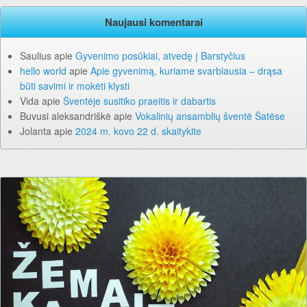
Naujausi komentarai
Saulius
apie
Gyvenimo posūkiai, atvedę į Barstyčius
hello world
apie
Apie gyvenimą, kuriame svarbiausia – drąsa
būti savimi ir mokėti klysti
Vida
apie
Šventėje susitiko praeitis ir dabartis
Buvusi aleksandriškė
apie
Vokalinių ansamblių šventė Šatėse
Jolanta
apie
2024 m. kovo 22 d. skaitykite