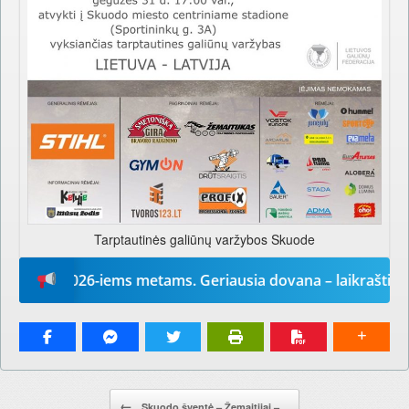
Tarptautinės galiūnų varžybos Skuode
odį“ 2026-iems metams. Geriausia dovana – laikraštis!
Pranešimo navigacija.
←
Skuodo šventė – Žemaitijai –…