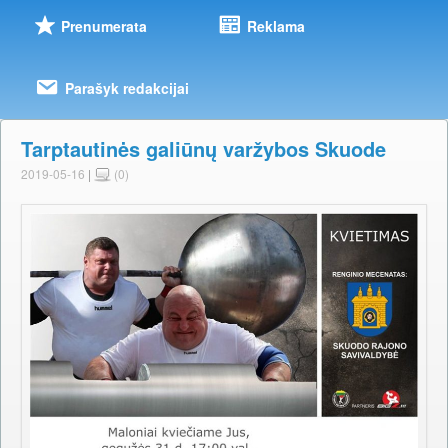
Prenumerata
Reklama
Parašyk redakcijai
Tarptautinės galiūnų varžybos Skuode
2019-05-16
|
(0)