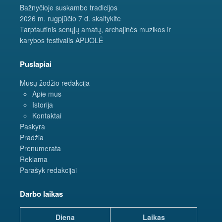
Bažnyčioje suskambo tradicijos
2026 m. rugpjūčio 7 d. skaitykite
Tarptautinis senųjų amatų, archajinės muzikos ir
karybos festivalis APUOLĖ
Puslapiai
Mūsų žodžio redakcija
Apie mus
Istorija
Kontaktai
Paskyra
Pradžia
Prenumerata
Reklama
Parašyk redakcijai
Darbo laikas
Diena
Laikas