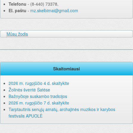
Telefonu
‐ (8-440) 73378.
El. paštu
‐
mz.skelbimai@gmail.com
Mūsų žodis
Skaitomiausi
2026 m. rugpjūčio 4 d. skaitykite
Žolinės šventė Šatėse
Bažnyčioje suskambo tradicijos
2026 m. rugpjūčio 7 d. skaitykite
Tarptautinis senųjų amatų, archajinės muzikos ir karybos
festivalis APUOLĖ