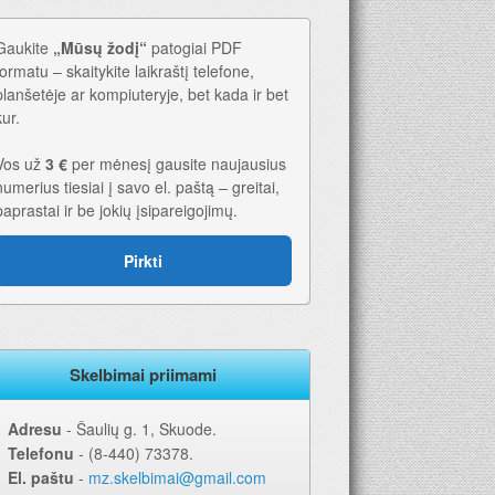
Gaukite
„Mūsų žodį“
patogiai PDF
formatu – skaitykite laikraštį telefone,
planšetėje ar kompiuteryje, bet kada ir bet
kur.
Vos už
3 €
per mėnesį gausite naujausius
numerius tiesiai į savo el. paštą – greitai,
paprastai ir be jokių įsipareigojimų.
Pirkti
 Geriausia dovana – laikraštis!
Skelbimai priimami
Adresu
‐ Šaulių g. 1, Skuode.
Telefonu
‐ (8-440) 73378.
El. paštu
‐
mz.skelbimai@gmail.com