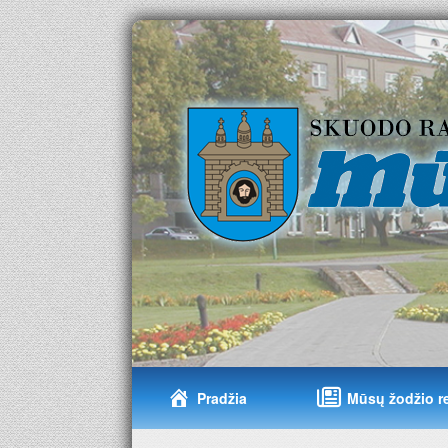
Pradžia
Mūsų žodžio r