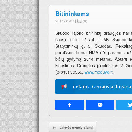
Bitininkams
2014-01-07
|
(0)
Skuodo rajono bitininkų draugijos naria
sausio 11 d. 12 val. į UAB „Skuomeda
Statybininkų g. 5, Skuodas. Reikaling
paraiškos formą NMA dėl paramos už
bičių gydymą 2014 metams. Aptarti e
klausimus. Draugijos pirmininkas V. Ged
(8-613) 99555,
www.meduve.lt
.
 „Mūsų žodį“ 2026-iems metams. Geriausia dovana – laikra
Pranešimo navigacija.
←
Laisvės gynėjų dienai