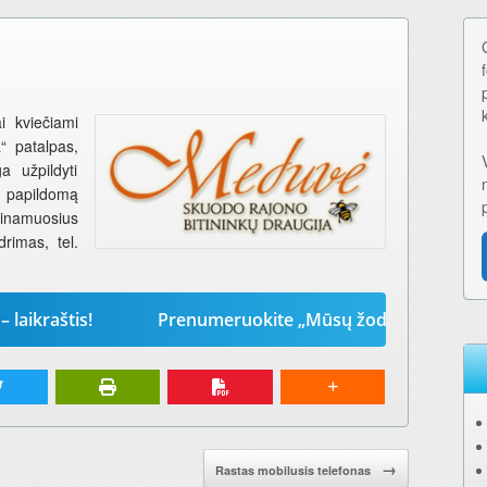
i kviečiami
“ patalpas,
a užpildyti
 papildomą
inamuosius
rimas, tel.
štis!
Prenumeruokite „Mūsų žodį“ 2026-iems metams.
→
Rastas mobilusis telefonas