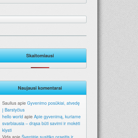
Skaitomiausi
Naujausi komentarai
Saulius
apie
Gyvenimo posūkiai, atvedę
į Barstyčius
hello world
apie
Apie gyvenimą, kuriame
svarbiausia – drąsa būti savimi ir mokėti
klysti
Vida
apie
Šventėje susitiko praeitis ir