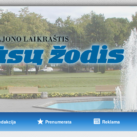
edakcija
Prenumerata
Reklama