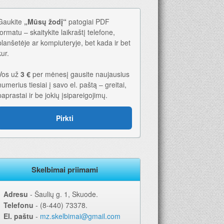
Gaukite
„Mūsų žodį“
patogiai PDF
formatu – skaitykite laikraštį telefone,
planšetėje ar kompiuteryje, bet kada ir bet
kur.
Vos už
3 €
per mėnesį gausite naujausius
numerius tiesiai į savo el. paštą – greitai,
paprastai ir be jokių įsipareigojimų.
Pirkti
26-iems metams. Geriausia dovana – laikraštis!
Skelbimai priimami
Adresu
‐ Šaulių g. 1, Skuode.
Telefonu
‐ (8-440) 73378.
El. paštu
‐
mz.skelbimai@gmail.com