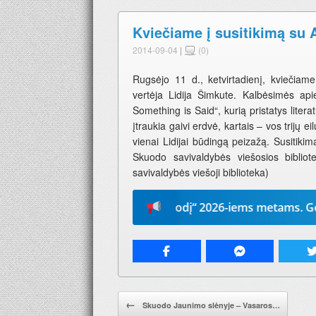
Kviečiame į susitikimą su A
2014-09-04
|
(0)
Rugsėjo 11 d., ketvirtadienį, kviečiame 
vertėja Lidija Šimkute. Kalbėsimės ap
Something is Said“, kurią pristatys liter
įtraukia gaivi erdvė, kartais – vos trijų ei
vienai Lidijai būdingą peizažą. Susitikim
Skuodo savivaldybės viešosios bibliote
savivaldybės viešoji biblioteka)
Prenumeruokite „Mūsų žodį“ 2026-iems metams. Geriausia d
Pranešimo navigacija.
←
Skuodo Jaunimo slėnyje – Vasaros…