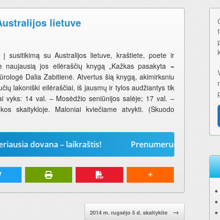
ustralijos lietuve
į susitikimą su Australijos lietuve, kraštiete, poete ir
ie naujausią jos eilėraščių knygą „Kažkas pasakyta =
atūrologė Dalia Zabitienė. Atvertus šią knygą, akimirksniu
lučių lakoniški eilėraščiai, iš jausmų ir tylos audžiantys tik
ai vyks: 14 val. – Mosėdžio seniūnijos salėje; 17 val. –
kos skaitykloje. Maloniai kviečiame atvykti. (Skuodo
ovana – laikraštis!
Prenumeruokite „Mūsų žodį“ 20
→
2014 m. rugsėjo 5 d. skaitykite