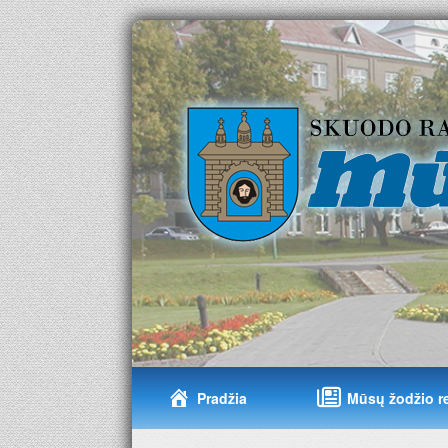
Pradžia
Mūsų žodžio r