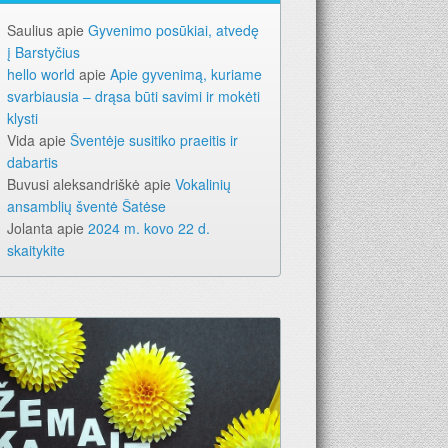
Saulius
apie
Gyvenimo posūkiai, atvedę
į Barstyčius
hello world
apie
Apie gyvenimą, kuriame
svarbiausia – drąsa būti savimi ir mokėti
klysti
Vida
apie
Šventėje susitiko praeitis ir
dabartis
Buvusi aleksandriškė
apie
Vokalinių
ansamblių šventė Šatėse
Jolanta
apie
2024 m. kovo 22 d.
skaitykite