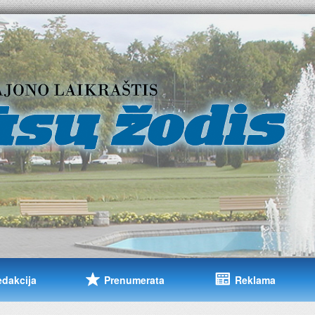
edakcija
Prenumerata
Reklama