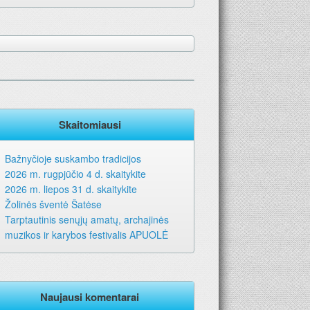
Skaitomiausi
Bažnyčioje suskambo tradicijos
2026 m. rugpjūčio 4 d. skaitykite
2026 m. liepos 31 d. skaitykite
Žolinės šventė Šatėse
Tarptautinis senųjų amatų, archajinės
muzikos ir karybos festivalis APUOLĖ
Naujausi komentarai