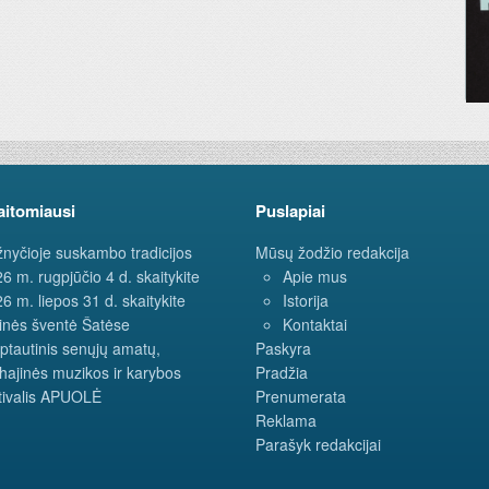
aitomiausi
Puslapiai
nyčioje suskambo tradicijos
Mūsų žodžio redakcija
6 m. rugpjūčio 4 d. skaitykite
Apie mus
6 m. liepos 31 d. skaitykite
Istorija
inės šventė Šatėse
Kontaktai
ptautinis senųjų amatų,
Paskyra
hajinės muzikos ir karybos
Pradžia
tivalis APUOLĖ
Prenumerata
Reklama
Parašyk redakcijai