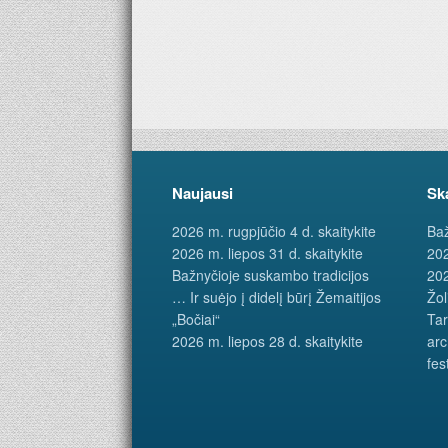
Naujausi
Sk
2026 m. rugpjūčio 4 d. skaitykite
Baž
2026 m. liepos 31 d. skaitykite
202
Bažnyčioje suskambo tradicijos
202
… Ir suėjo į didelį būrį Žemaitijos
Žol
„Bočiai“
Tar
2026 m. liepos 28 d. skaitykite
arc
fes