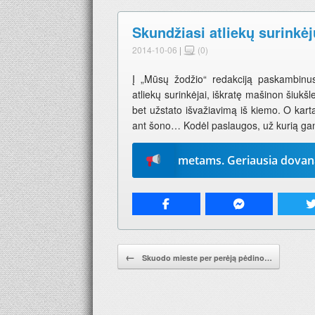
Skundžiasi atliekų surinkė
2014-10-06
|
(0)
Į „Mūsų žodžio“ redakciją paskambinusi 
atliekų surinkėjai, iškratę mašinon šiukšle
bet užstato išvažiavimą iš kiemo. O karta
ant šono… Kodėl paslaugos, už kurią gan
e „Mūsų žodį“ 2026-iems metams. Geriausia dovana – laikr
Pranešimo navigacija.
←
Skuodo mieste per perėją pėdino…