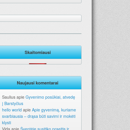
Skaitomiausi
Naujausi komentarai
Saulius
apie
Gyvenimo posūkiai, atvedę
į Barstyčius
hello world
apie
Apie gyvenimą, kuriame
svarbiausia – drąsa būti savimi ir mokėti
klysti
Vida
apie
Šventėje susitiko praeitis ir