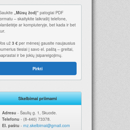
Gaukite
„Mūsų žodį“
patogiai PDF
formatu – skaitykite laikraštį telefone,
planšetėje ar kompiuteryje, bet kada ir bet
kur.
Vos už
3 €
per mėnesį gausite naujausius
numerius tiesiai į savo el. paštą – greitai,
paprastai ir be jokių įsipareigojimų.
. Geriausia dovana – laikraštis!
Pirkti
Skelbimai priimami
Adresu
‐ Šaulių g. 1, Skuode.
Telefonu
‐ (8-440) 73378.
El. paštu
‐
mz.skelbimai@gmail.com