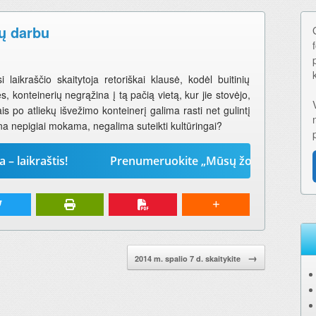
jų darbu
laikraščio skaitytoja retoriškai klausė, kodėl buitinių
s, konteinerių negrąžina į tą pačią vietą, kur jie stovėjo,
is po atliekų išvežimo konteinerį galima rasti net gulintį
a nepigiai mokama, negalima suteikti kultūringai?
aštis!
Prenumeruokite „Mūsų žodį“ 2026-iems metams
→
2014 m. spalio 7 d. skaitykite