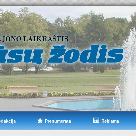
edakcija
Prenumerata
Reklama