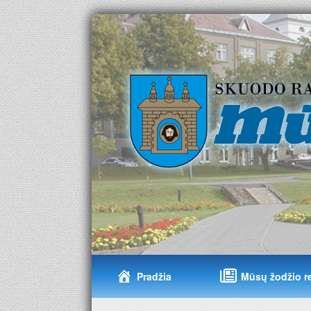
Pradžia
Mūsų žodžio r