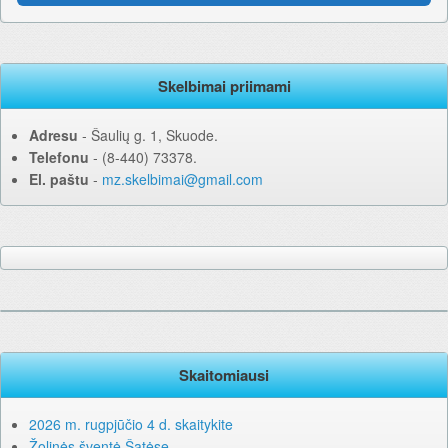
Skelbimai priimami
Adresu
‐ Šaulių g. 1, Skuode.
Telefonu
‐ (8-440) 73378.
El. paštu
‐
mz.skelbimai@gmail.com
Skaitomiausi
2026 m. rugpjūčio 4 d. skaitykite
Žolinės šventė Šatėse