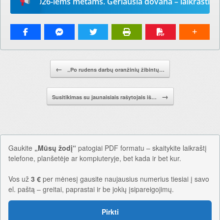
dį“ 2026-iems metams. Geriausia dovana – laikraštis!
Pranešimo navigacija.
←
„Po rudens darbų oranžinių žibintų…
→
Susitikimas su jaunaisiais rašytojais iš…
Gaukite
„Mūsų žodį“
patogiai PDF formatu – skaitykite laikraštį
telefone, planšetėje ar kompiuteryje, bet kada ir bet kur.
Vos už
3 €
per mėnesį gausite naujausius numerius tiesiai į savo
el. paštą – greitai, paprastai ir be jokių įsipareigojimų.
Pirkti