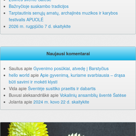
Bažnyčioje suskambo tradicijos
Tarptautinis senųjų amatų, archajinės muzikos ir karybos
festivalis APUOLĖ
2026 m. rugpjūčio 7 d. skaitykite
Naujausi komentarai
Saulius
apie
Gyvenimo posūkiai, atvedę į Barstyčius
hello world
apie
Apie gyvenimą, kuriame svarbiausia – drąsa
būti savimi ir mokėti klysti
Vida
apie
Šventėje susitiko praeitis ir dabartis
Buvusi aleksandriškė
apie
Vokalinių ansamblių šventė Šatėse
Jolanta
apie
2024 m. kovo 22 d. skaitykite