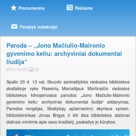
Prenumerata
Reklama
Parašyk redakcijai
Paroda – „Jono Mačiulio-Maironio
gyvenimo keliu: archyviniai dokumentai
liudija“
2014-10-23
|
(0)
Spalio 29 d. 13 val. Skuodo savivaldybės viešosios bibliotekos
skaitykloje vyks Raseinių Marcelijaus Martinaičio viešosios
bibliotekos kilnojamosios parodos „Jono Mačiulio-Maironio
gyvenimo keliu: archyviniai dokumentai liudija“ atidarymas.
Parodos rengėjas, Skaitytojų aptarnavimo skyriaus vyresn.
bibliotekininkas Jonas Brigys ir kiti šios bibliotekos atstovai
dalinsis mintimis apie savo kraštietį, paskaitys jo kūrybos.