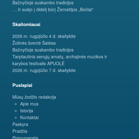
Bažnyčioje suskambo tradicijos
… Ir suėjo į didelį būrį Žemaitijos „Bočiai“
Skaitomiausi
2026 m. rugpjūčio 4 d. skaitykite
Žolinės šventė Šatėse
Bažnyčioje suskambo tradicijos
Tarptautinis senųjų amatų, archajinės muzikos ir
karybos festivalis APUOLĖ
2026 m. rugpjūčio 7 d. skaitykite
Puslapiai
Mūsų žodžio redakcija
Apie mus
Istorija
Kontaktai
Paskyra
Pradžia
Prenumerata