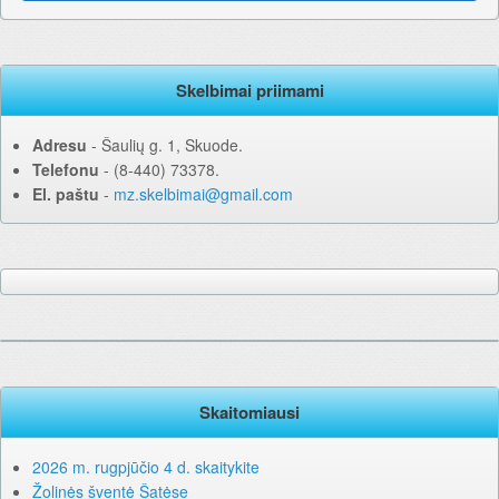
Skelbimai priimami
Adresu
‐ Šaulių g. 1, Skuode.
Telefonu
‐ (8-440) 73378.
El. paštu
‐
mz.skelbimai@gmail.com
Skaitomiausi
2026 m. rugpjūčio 4 d. skaitykite
Žolinės šventė Šatėse