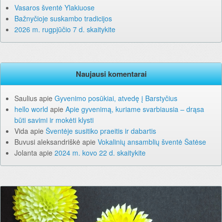
Vasaros šventė Ylakiuose
Bažnyčioje suskambo tradicijos
2026 m. rugpjūčio 7 d. skaitykite
Naujausi komentarai
Saulius
apie
Gyvenimo posūkiai, atvedę į Barstyčius
hello world
apie
Apie gyvenimą, kuriame svarbiausia – drąsa
būti savimi ir mokėti klysti
Vida
apie
Šventėje susitiko praeitis ir dabartis
Buvusi aleksandriškė
apie
Vokalinių ansamblių šventė Šatėse
Jolanta
apie
2024 m. kovo 22 d. skaitykite