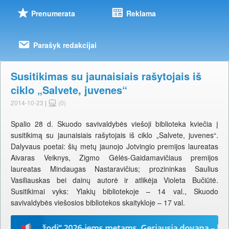
Prenumerata
Reklama
Parašyk redakcijai
Susitikimas su jaunaisiais rašytojais iš
ciklo „Salvete, juvenes“
2014-10-23
|
(0)
Spalio 28 d. Skuodo savivaldybės viešoji biblioteka kviečia į
susitikimą su jaunaisiais rašytojais iš ciklo „Salvete, juvenes“.
Dalyvaus poetai: šių metų jaunojo Jotvingio premijos laureatas
Aivaras Veiknys, Zigmo Gėlės-Gaidamavičiaus premijos
laureatas Mindaugas Nastaravičius; prozininkas Saulius
Vasiliauskas bei dainų autorė ir atlikėja Violeta Bučiūtė.
Susitikimai vyks: Ylakių bibliotekoje – 14 val., Skuodo
savivaldybės viešosios bibliotekos skaitykloje – 17 val.
„Mūsų žodį“ 2026-iems metams. Geriausia dovana – laikrašt