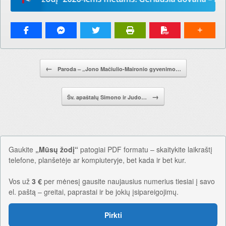
Pranešimo navigacija.
←
Paroda – „Jono Mačiulio-Maironio gyvenimo…
→
Šv. apaštalų Simono ir Judo…
Gaukite
„Mūsų žodį“
patogiai PDF formatu – skaitykite laikraštį
telefone, planšetėje ar kompiuteryje, bet kada ir bet kur.
Vos už
3 €
per mėnesį gausite naujausius numerius tiesiai į savo
el. paštą – greitai, paprastai ir be jokių įsipareigojimų.
Pirkti