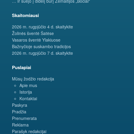
… Ir suėjo į didelį būrį Žemaitijos „Bočiai“
Skaitomiausi
2026 m. rugpjūčio 4 d. skaitykite
Žolinės šventė Šatėse
Vasaros šventė Ylakiuose
Bažnyčioje suskambo tradicijos
2026 m. rugpjūčio 7 d. skaitykite
Puslapiai
Mūsų žodžio redakcija
Apie mus
Istorija
Kontaktai
Paskyra
Pradžia
Prenumerata
Reklama
Parašyk redakcijai