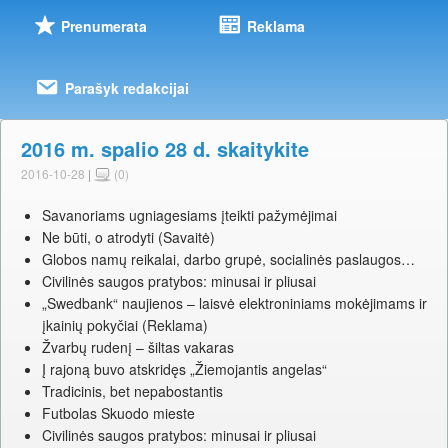
Prenumerata
Reklama
Parašyk redakcijai
2016 m. spalio 28 d. skaitykite
2016-10-28
|
(0)
Savanoriams ugniagesiams įteikti pažymėjimai
Ne būti, o atrodyti (Savaitė)
Globos namų reikalai, darbo grupė, socialinės paslaugos…
Civilinės saugos pratybos: minusai ir pliusai
„Swedbank“ naujienos – laisvė elektroniniams mokėjimams ir
įkainių pokyčiai (Reklama)
Žvarbų rudenį – šiltas vakaras
Į rajoną buvo atskridęs „Žiemojantis angelas“
Tradicinis, bet nepabostantis
Futbolas Skuodo mieste
Civilinės saugos pratybos: minusai ir pliusai