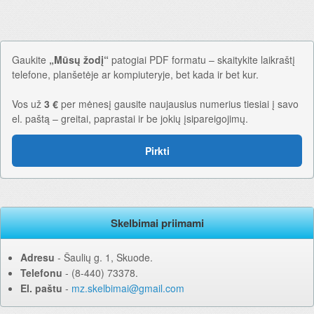
Gaukite
„Mūsų žodį“
patogiai PDF formatu – skaitykite laikraštį
telefone, planšetėje ar kompiuteryje, bet kada ir bet kur.
Vos už
3 €
per mėnesį gausite naujausius numerius tiesiai į savo
el. paštą – greitai, paprastai ir be jokių įsipareigojimų.
Pirkti
Skelbimai priimami
Adresu
‐ Šaulių g. 1, Skuode.
Telefonu
‐ (8-440) 73378.
El. paštu
‐
mz.skelbimai@gmail.com