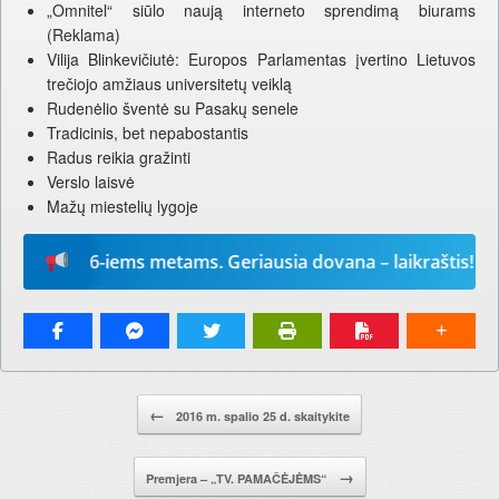
„Omnitel“ siūlo naują interneto sprendimą biurams
(Reklama)
Vilija Blinkevičiutė: Europos Parlamentas įvertino Lietuvos
trečiojo amžiaus universitetų veiklą
Rudenėlio šventė su Pasakų senele
Tradicinis, bet nepabostantis
Radus reikia gražinti
Verslo laisvė
Mažų miestelių lygoje
“ 2026-iems metams. Geriausia dovana – laikraštis!
Pranešimo navigacija.
←
2016 m. spalio 25 d. skaitykite
→
Premjera – „TV. PAMAČĖJĖMS“