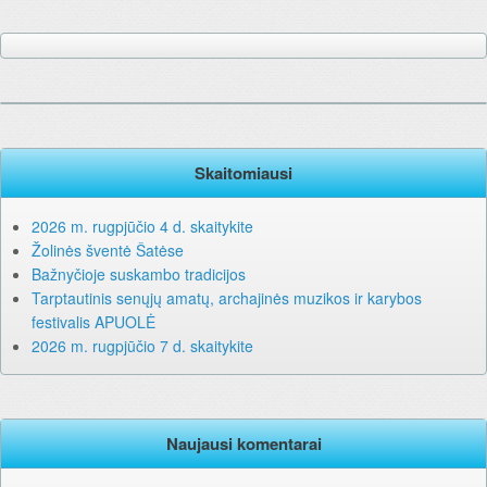
Skaitomiausi
2026 m. rugpjūčio 4 d. skaitykite
Žolinės šventė Šatėse
Bažnyčioje suskambo tradicijos
Tarptautinis senųjų amatų, archajinės muzikos ir karybos
festivalis APUOLĖ
2026 m. rugpjūčio 7 d. skaitykite
Naujausi komentarai