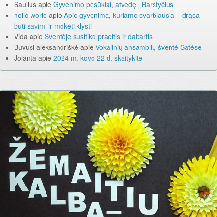
Saulius
apie
Gyvenimo posūkiai, atvedę į Barstyčius
hello world
apie
Apie gyvenimą, kuriame svarbiausia – drąsa
būti savimi ir mokėti klysti
Vida
apie
Šventėje susitiko praeitis ir dabartis
Buvusi aleksandriškė
apie
Vokalinių ansamblių šventė Šatėse
Jolanta
apie
2024 m. kovo 22 d. skaitykite