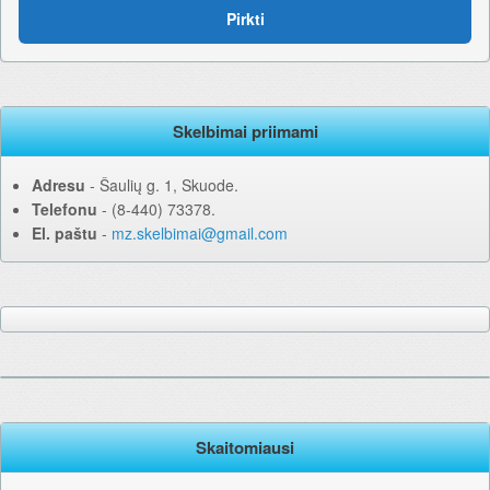
Pirkti
Skelbimai priimami
Adresu
‐ Šaulių g. 1, Skuode.
Telefonu
‐ (8-440) 73378.
El. paštu
‐
mz.skelbimai@gmail.com
Skaitomiausi