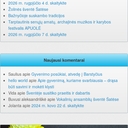
2026 m. rugpjūčio 4 d. skaitykite
Žolinės šventė Šatėse
Bažnyčioje suskambo tradicijos
Tarptautinis senųjų amatų, archajinės muzikos ir karybos
festivalis APUOLĖ
2026 m. rugpjūčio 7 d. skaitykite
Naujausi komentarai
Saulius
apie
Gyvenimo posūkiai, atvedę į Barstyčius
hello world
apie
Apie gyvenimą, kuriame svarbiausia – drąsa
būti savimi ir mokėti klysti
Vida
apie
Šventėje susitiko praeitis ir dabartis
Buvusi aleksandriškė
apie
Vokalinių ansamblių šventė Šatėse
Jolanta
apie
2024 m. kovo 22 d. skaitykite