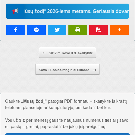
ite „Mūsų žodį“ 2026-iems metams. Geriausia dovana – laik
Pranešimo navigacija.
←
2017 m. kovo 3 d. skaitykite
→
Kovo 11-osios renginiai Skuode
Gaukite
„Mūsų žodį“
patogiai PDF formatu – skaitykite laikraštį
telefone, planšetėje ar kompiuteryje, bet kada ir bet kur.
Vos už
3 €
per mėnesį gausite naujausius numerius tiesiai į savo
el. paštą – greitai, paprastai ir be jokių įsipareigojimų.