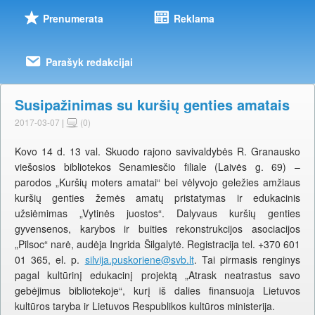
Prenumerata
Reklama
Parašyk redakcijai
Susipažinimas su kuršių genties amatais
2017-03-07
|
(0)
Kovo 14 d. 13 val. Skuodo rajono savivaldybės R. Granausko
viešosios bibliotekos Senamiesčio filiale (Laivės g. 69) –
parodos „Kuršių moters amatai“ bei vėlyvojo geležies amžiaus
kuršių genties žemės amatų pristatymas ir edukacinis
užsiėmimas „Vytinės juostos“. Dalyvaus kuršių genties
gyvensenos, karybos ir buities rekonstrukcijos asociacijos
„Pilsoc“ narė, audėja Ingrida Šilgalytė. Registracija tel. +370 601
01 365, el. p.
silvija.puskoriene@svb.lt
. Tai pirmasis renginys
pagal kultūrinį edukacinį projektą „Atrask neatrastus savo
gebėjimus bibliotekoje“, kurį iš dalies finansuoja Lietuvos
kultūros taryba ir Lietuvos Respublikos kultūros ministerija.