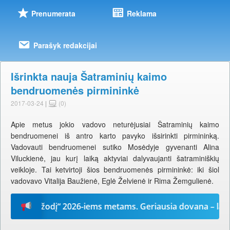
Prenumerata
Reklama
Parašyk redakcijai
Išrinkta nauja Šatraminių kaimo
bendruomenės pirmininkė
2017-03-24
|
(0)
Apie metus jokio vadovo neturėjusiai Šatraminių kaimo
bendruomenei iš antro karto pavyko išsirinkti pirmininką.
Vadovauti bendruomenei sutiko Mosėdyje gyvenanti Alina
Viluckienė, jau kurį laiką aktyviai dalyvaujanti šatraminiškių
veikloje. Tai ketvirtoji šios bendruomenės pirmininkė: iki šiol
vadovavo Vitalija Baužienė, Eglė Želvienė ir Rima Žemgulienė.
Mūsų žodį“ 2026-iems metams. Geriausia dovana – laikrašt