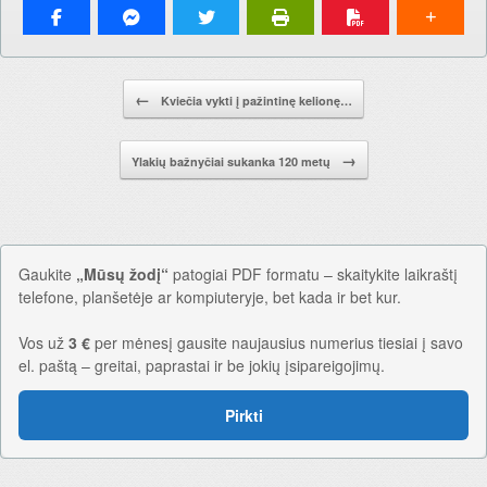
Pranešimo navigacija.
←
Kviečia vykti į pažintinę kelionę…
→
Ylakių bažnyčiai sukanka 120 metų
Gaukite
„Mūsų žodį“
patogiai PDF formatu – skaitykite laikraštį
telefone, planšetėje ar kompiuteryje, bet kada ir bet kur.
Vos už
3 €
per mėnesį gausite naujausius numerius tiesiai į savo
el. paštą – greitai, paprastai ir be jokių įsipareigojimų.
Pirkti