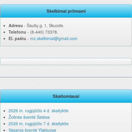
Skelbimai priimami
Adresu
‐ Šaulių g. 1, Skuode.
Telefonu
‐ (8-440) 73378.
El. paštu
‐
mz.skelbimai@gmail.com
Skaitomiausi
2026 m. rugpjūčio 4 d. skaitykite
Žolinės šventė Šatėse
2026 m. rugpjūčio 7 d. skaitykite
Vasaros šventė Ylakiuose