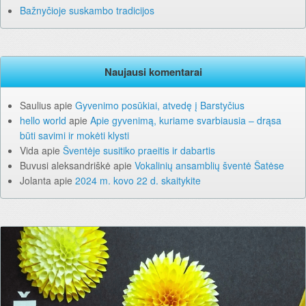
Bažnyčioje suskambo tradicijos
Naujausi komentarai
Saulius
apie
Gyvenimo posūkiai, atvedę į Barstyčius
hello world
apie
Apie gyvenimą, kuriame svarbiausia – drąsa
būti savimi ir mokėti klysti
Vida
apie
Šventėje susitiko praeitis ir dabartis
Buvusi aleksandriškė
apie
Vokalinių ansamblių šventė Šatėse
Jolanta
apie
2024 m. kovo 22 d. skaitykite