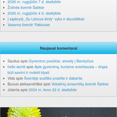
2026 m. rugpjūčio 7 d. skaitykite
Žolinės šventė Šatėse
2026 m. rugpjūčio 4 d. skaitykite
Į sąskrydį „Su Lietuva širdy“ vyko ir skuodiškiai
Vasaros šventė Ylakiuose
Naujausi komentarai
Saulius
apie
Gyvenimo posūkiai, atvedę į Barstyčius
hello world
apie
Apie gyvenimą, kuriame svarbiausia – drąsa
būti savimi ir mokėti klysti
Vida
apie
Šventėje susitiko praeitis ir dabartis
Buvusi aleksandriškė
apie
Vokalinių ansamblių šventė Šatėse
Jolanta
apie
2024 m. kovo 22 d. skaitykite