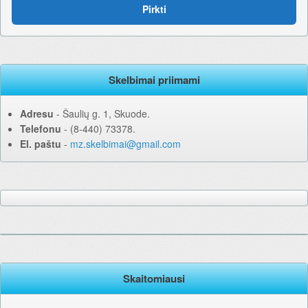
Pirkti
Skelbimai priimami
Adresu
‐ Šaulių g. 1, Skuode.
Telefonu
‐ (8-440) 73378.
El. paštu
‐
mz.skelbimai@gmail.com
Skaitomiausi