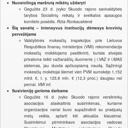
Nuostolingą maršrutą reikėtų uždaryti
Gegužės 23 d. įvyko Skuodo rajono savivaldybės
tarybos Socialinių reikalų ir sveikatos apsaugos
komiteto posėdis.
Rūta Ronkauskienė
Šią savaitę – intensyvus institucijų dėmesys krovinių
pervežėjams
Valstybinės mokesčių inspekcijos prie Lietuvos
Respublikos finansų ministerijos (VMI) rekomendacija
mokesčių mokėtojams pasitikrinti, kuriais atvejais
privaloma teikti važtaraščių duomenis į i.VAZ ir i.MAS
sistemas, jau duoda apčiuopiamą naudą. Sąžiningi
mokesčių mokėtojai šiemet vien PVM sumokėjo 1,152
mlrd. €, t. y. 125,8 mln. € (12,3 proc.) daugiau nei
pernai.
VMI inf.
Susivieniję geriems darbams
Gegužės 16 d. įvyko Skuodo rajono verslininkų
asociacijos ataskaitinis susirinkimas, kuriame
organizacijos nariai buvo supažindinti su praėjusių
metų veikla, aptarti kiti aktualūs klausimai.
Susirinkimui pirmininkavo asociacijos vadovas