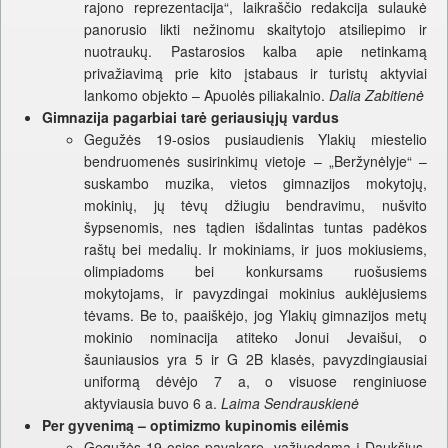
rajono reprezentacija“, laikraščio redakcija sulaukė
panorusio likti nežinomu skaitytojo atsiliepimo ir
nuotraukų. Pastarosios kalba apie netinkamą
privažiavimą prie kito įstabaus ir turistų aktyviai
lankomo objekto – Apuolės piliakalnio.
Dalia Zabitienė
Gimnazija pagarbiai tarė geriausiųjų vardus
Gegužės 19-osios pusiaudienis Ylakių miestelio
bendruomenės susirinkimų vietoje – „Beržynėlyje“ –
suskambo muzika, vietos gimnazijos mokytojų,
mokinių, jų tėvų džiugiu bendravimu, nušvito
šypsenomis, nes tądien išdalintas tuntas padėkos
raštų bei medalių. Ir mokiniams, ir juos mokiusiems,
olimpiadoms bei konkursams ruošusiems
mokytojams, ir pavyzdingai mokinius auklėjusiems
tėvams. Be to, paaiškėjo, jog Ylakių gimnazijos metų
mokinio nominacija atiteko Jonui Jevaišui, o
šauniausios yra 5 ir G 2B klasės, pavyzdingiausiai
uniformą dėvėjo 7 a, o visuose renginiuose
aktyviausia buvo 6 a.
Laima Sendrauskienė
Per gyvenimą – optimizmo kupinomis eilėmis
Gegužės 19-osios pavakarę, važiuodama į Daukšius,