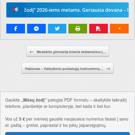
ūsų žodį“ 2026-iems metams. Geriausia dovana – laikrašti
Pranešimo navigacija.
←
Mosėdžio gimnazija kviečia šešiamečius į…
→
Ylakiuose – Valstybinio pučiamųjų instrumentų…
Gaukite
„Mūsų žodį“
patogiai PDF formatu – skaitykite laikraštį
telefone, planšetėje ar kompiuteryje, bet kada ir bet kur.
Vos už
3 €
per mėnesį gausite naujausius numerius tiesiai į savo
el. paštą – greitai, paprastai ir be jokių įsipareigojimų.