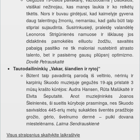
visiškai nežinojau, kas manęs laukia ir ko reikėtų
tikėtis. Nors ir buvau girdėjusi, kad kaimelyje gyvena
daug talentingų žmonių, nemaniau, kad galiu būti taip
stipriai sujaudinta. Susirinkusieji, praleidę valandėlę
Leonoros Strigūnienės namuose ir išklausę jos
didaktinės pamokėlės eiliuotu žodžiu, savaitės
pabaigą pasitiko ne tik maloniai nustebinti atrasto
talento, bet ir pasisėmę gausų pliūpsnį optimizmo.
Dovilė Petrauskaitė
Tautodailininkių „Vakar, šiandien ir rytoj“
Būtent taip pavadintą parodą iš veltinio, nėrinių ir
karpinių Skuodo muziejuje gegužės 19-ąją pristatė 3
mūsų krašto kūrėjos: Audra Hansen, Rūta Malūkaitė ir
Elvita Šeputaitė. Anot muziejininkės Joanos
Šleinienės, ši sueitis kūryboje prasminga, nes Skuodo
savivaldos 445-erių metų sukakties šventės pradžioje
grožio, gėrio, švelnumo dermė – puiki dovana
miestelėnams.
Laima Sendrauskienė
Visus straipsnius skaitykite laikraštyje