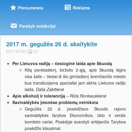
Prenumerata
Reklama
Parašyk redakcijai
2017 m. gegužės 26 d. skaitykite
2017-05-25
|
(0)
Per Lietuvos radiją – tiesioginė laida apie Skuodą
Kitą penktadienį, birželio 2-ąją, apie Skuodą išgirs
visa šalis – tiesiai iš šio gimtadienį švenčiančio miesto
bus transliuojama specialiai jam skirta Lietuvos radijo
laida.
Dalia Zabitienė
Apie alkoholį ir toleranciją
–
Rūta Ronkauskienė
Savivaldybės įmonėse problemų netrūksta
Gegužės 22 d. posėdžiavo Skuodo rajono
savivaldybės tarybos Ekonomikos, ūkio ir verslo
komiteto nariai. Posėdyje svarstyti artėjančio Tarybos
posėdžio klausimai.