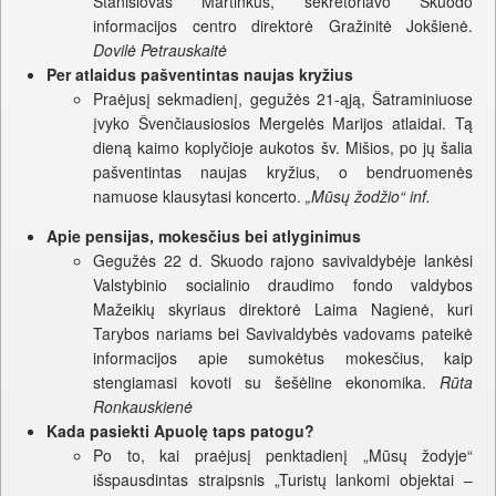
Stanislovas Martinkus, sekretoriavo Skuodo
informacijos centro direktorė Gražinitė Jokšienė.
Dovilė Petrauskaitė
Per atlaidus pašventintas naujas kryžius
Praėjusį sekmadienį, gegužės 21-ąją, Šatraminiuose
įvyko Švenčiausiosios Mergelės Marijos atlaidai. Tą
dieną kaimo koplyčioje aukotos šv. Mišios, po jų šalia
pašventintas naujas kryžius, o bendruomenės
namuose klausytasi koncerto.
„Mūsų žodžio“ inf.
Apie pensijas, mokesčius bei atlyginimus
Gegužės 22 d. Skuodo rajono savivaldybėje lankėsi
Valstybinio socialinio draudimo fondo valdybos
Mažeikių skyriaus direktorė Laima Nagienė, kuri
Tarybos nariams bei Savivaldybės vadovams pateikė
informacijos apie sumokėtus mokesčius, kaip
stengiamasi kovoti su šešėline ekonomika.
Rūta
Ronkauskienė
Kada pasiekti Apuolę taps patogu?
Po to, kai praėjusį penktadienį „Mūsų žodyje“
išspausdintas straipsnis „Turistų lankomi objektai –