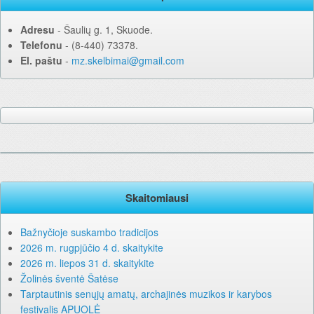
Adresu
‐ Šaulių g. 1, Skuode.
Telefonu
‐ (8-440) 73378.
El. paštu
‐
mz.skelbimai@gmail.com
Skaitomiausi
Bažnyčioje suskambo tradicijos
2026 m. rugpjūčio 4 d. skaitykite
2026 m. liepos 31 d. skaitykite
Žolinės šventė Šatėse
Tarptautinis senųjų amatų, archajinės muzikos ir karybos
festivalis APUOLĖ