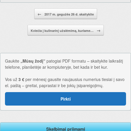
Pranešimo navigacija.
←
2017 m. gegužės 26 d. skaitykite
→
Kviečia į kulinarinį užsiėmimą, kuriame…
Gaukite
„Mūsų žodį“
patogiai PDF formatu – skaitykite laikraštį
telefone, planšetėje ar kompiuteryje, bet kada ir bet kur.
Vos už
3 €
per mėnesį gausite naujausius numerius tiesiai į savo
el. paštą – greitai, paprastai ir be jokių įsipareigojimų.
Pirkti
Skelbimai priimami