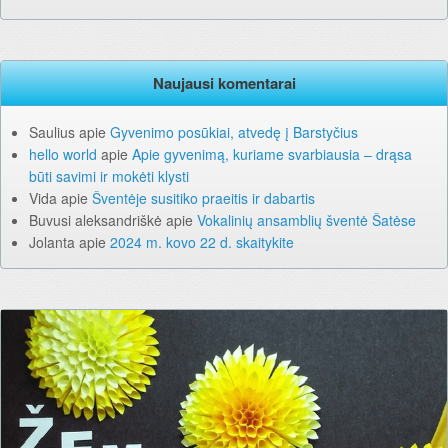
Naujausi komentarai
Saulius
apie
Gyvenimo posūkiai, atvedę į Barstyčius
hello world
apie
Apie gyvenimą, kuriame svarbiausia – drąsa
būti savimi ir mokėti klysti
Vida
apie
Šventėje susitiko praeitis ir dabartis
Buvusi aleksandriškė
apie
Vokalinių ansamblių šventė Šatėse
Jolanta
apie
2024 m. kovo 22 d. skaitykite