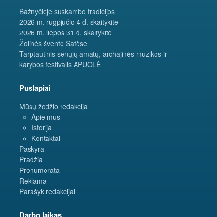
Bažnyčioje suskambo tradicijos
2026 m. rugpjūčio 4 d. skaitykite
2026 m. liepos 31 d. skaitykite
Žolinės šventė Šatėse
Tarptautinis senųjų amatų, archajinės muzikos ir
karybos festivalis APUOLĖ
Puslapiai
Mūsų žodžio redakcija
Apie mus
Istorija
Kontaktai
Paskyra
Pradžia
Prenumerata
Reklama
Parašyk redakcijai
Darbo laikas