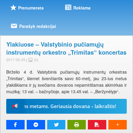
Prenumerata
Reklama
Parašyk redakcijai
Ylakiuose – Valstybinio pučiamųjų
instrumentų orkestro „Trimitas“ koncertas
2017-05-29
|
(0)
Birželio 4 d. Valstybinis pučiamųjų instrumentų orkestras
„Trimitas“, šiemet švenčiantis savo 60-metį, jau 23-ius metus
ylakiškiams ir jų svečiams dovanos nepamirštamas akimirkas ir
muziką: 13 val. – bažnyčioje, apie 13.45 val. – „Beržynėlyje“.
26-iems metams. Geriausia dovana – laikraštis!
Pr