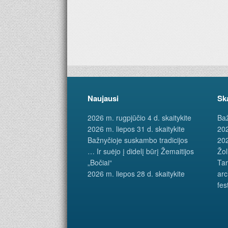
Naujausi
Sk
2026 m. rugpjūčio 4 d. skaitykite
Baž
2026 m. liepos 31 d. skaitykite
202
Bažnyčioje suskambo tradicijos
202
… Ir suėjo į didelį būrį Žemaitijos
Žol
„Bočiai“
Tar
2026 m. liepos 28 d. skaitykite
arc
fes