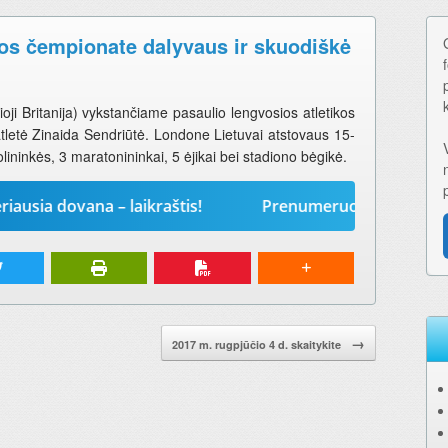
kos čempionate dalyvaus ir skuodiškė
i Britanija) vykstančiame pasaulio lengvosios atletikos
letė Zinaida Sendriūtė. Londone Lietuvai atstovaus 15-
olininkės, 3 maratonininkai, 5 ėjikai bei stadiono bėgikė.
ovana – laikraštis!
Prenumeruokite „Mūsų žodį“ 202
→
2017 m. rugpjūčio 4 d. skaitykite