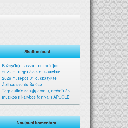
Skaitomiausi
Bažnyčioje suskambo tradicijos
2026 m. rugpjūčio 4 d. skaitykite
2026 m. liepos 31 d. skaitykite
Žolinės šventė Šatėse
Tarptautinis senųjų amatų, archajinės
muzikos ir karybos festivalis APUOLĖ
Naujausi komentarai