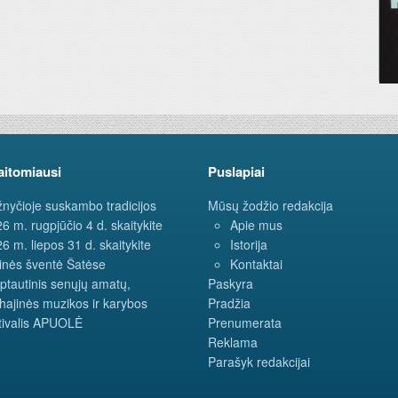
aitomiausi
Puslapiai
nyčioje suskambo tradicijos
Mūsų žodžio redakcija
6 m. rugpjūčio 4 d. skaitykite
Apie mus
6 m. liepos 31 d. skaitykite
Istorija
inės šventė Šatėse
Kontaktai
ptautinis senųjų amatų,
Paskyra
hajinės muzikos ir karybos
Pradžia
tivalis APUOLĖ
Prenumerata
Reklama
Parašyk redakcijai