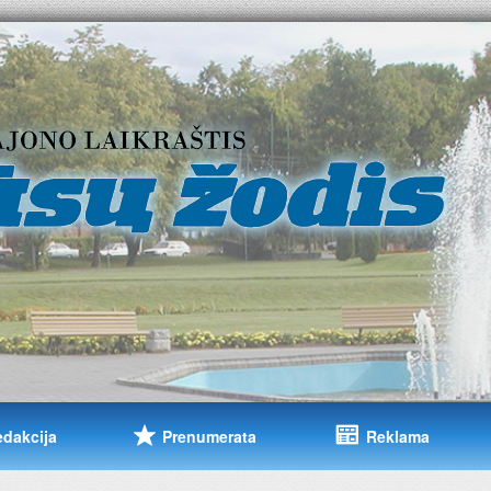
edakcija
Prenumerata
Reklama