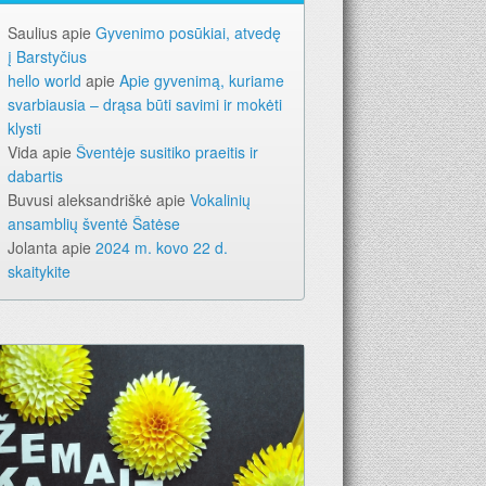
Saulius
apie
Gyvenimo posūkiai, atvedę
į Barstyčius
hello world
apie
Apie gyvenimą, kuriame
svarbiausia – drąsa būti savimi ir mokėti
klysti
Vida
apie
Šventėje susitiko praeitis ir
dabartis
Buvusi aleksandriškė
apie
Vokalinių
ansamblių šventė Šatėse
Jolanta
apie
2024 m. kovo 22 d.
skaitykite