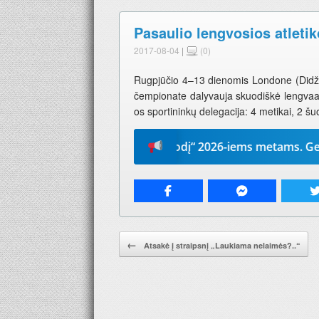
Pasaulio lengvosios atleti
2017-08-04
|
(0)
Rugpjūčio 4–13 dienomis Londone (Didžioj
čempionate dalyvauja skuodiškė lengvaat
os sportininkų delegacija: 4 metikai, 2 šu
Prenumeruokite „Mūsų žodį“ 2026-iems metams. Geriausia d
Pranešimo navigacija.
←
Atsakė į straipsnį „Laukiama nelaimės?..“