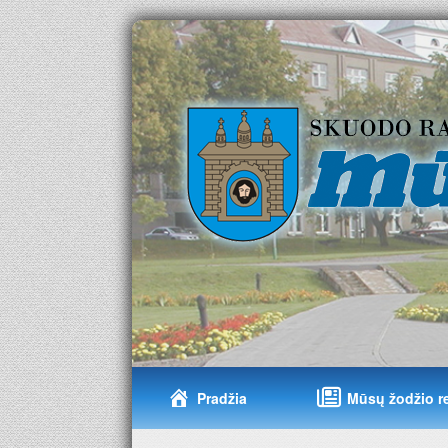
Pradžia
Mūsų žodžio r