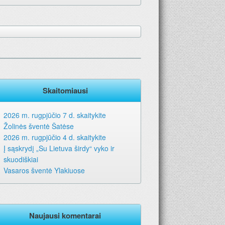
Skaitomiausi
2026 m. rugpjūčio 7 d. skaitykite
Žolinės šventė Šatėse
2026 m. rugpjūčio 4 d. skaitykite
Į sąskrydį „Su Lietuva širdy“ vyko ir
skuodiškiai
Vasaros šventė Ylakiuose
Naujausi komentarai