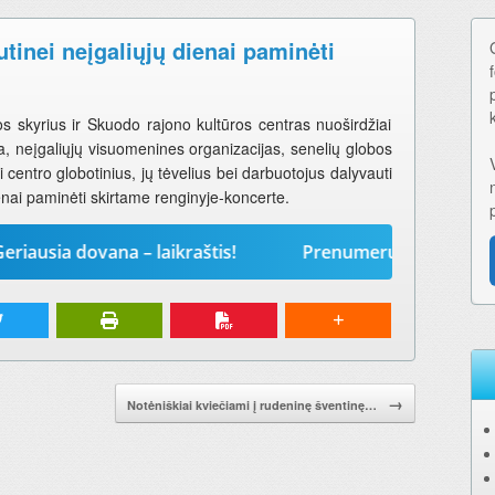
tinei neįgaliųjų dienai paminėti
s skyrius ir Skuodo rajono kultūros centras nuoširdžiai
, neįgaliųjų visuomenines organizacijas, senelių globos
entro globotinius, jų tėvelius bei darbuotojus dalyvauti
ienai paminėti skirtame renginyje-koncerte.
 dovana – laikraštis!
Prenumeruokite „Mūsų žodį“ 2
→
Notėniškiai kviečiami į rudeninę šventinę…