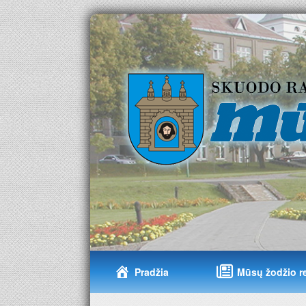
Pradžia
Mūsų žodžio r