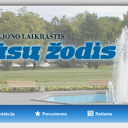
edakcija
Prenumerata
Reklama