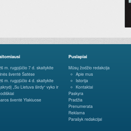
aitomiausi
Puslapiai
6 m. rugpjūčio 7 d. skaitykite
Mūsų žodžio redakcija
inės šventė Šatėse
Apie mus
6 m. rugpjūčio 4 d. skaitykite
Istorija
ąskrydį „Su Lietuva širdy“ vyko ir
Kontaktai
odiškiai
Paskyra
aros šventė Ylakiuose
Pradžia
Prenumerata
Reklama
Parašyk redakcijai