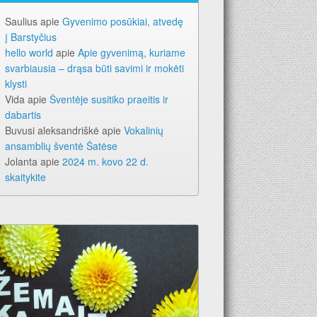
Saulius
apie
Gyvenimo posūkiai, atvedę
į Barstyčius
hello world
apie
Apie gyvenimą, kuriame
svarbiausia – drąsa būti savimi ir mokėti
klysti
Vida
apie
Šventėje susitiko praeitis ir
dabartis
Buvusi aleksandriškė
apie
Vokalinių
ansamblių šventė Šatėse
Jolanta
apie
2024 m. kovo 22 d.
skaitykite