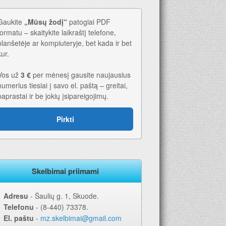
Gaukite
„Mūsų žodį“
patogiai PDF
formatu – skaitykite laikraštį telefone,
planšetėje ar kompiuteryje, bet kada ir bet
kur.
Vos už
3 €
per mėnesį gausite naujausius
numerius tiesiai į savo el. paštą – greitai,
paprastai ir be jokių įsipareigojimų.
026-iems metams. Geriausia dovana – laikraštis!
Pirkti
Skelbimai priimami
Adresu
‐ Šaulių g. 1, Skuode.
Telefonu
‐ (8-440) 73378.
El. paštu
‐
mz.skelbimai@gmail.com