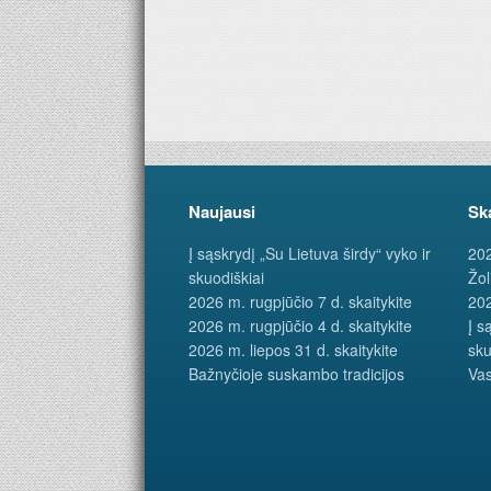
Naujausi
Sk
Į sąskrydį „Su Lietuva širdy“ vyko ir
202
skuodiškiai
Žol
2026 m. rugpjūčio 7 d. skaitykite
202
2026 m. rugpjūčio 4 d. skaitykite
Į s
2026 m. liepos 31 d. skaitykite
sku
Bažnyčioje suskambo tradicijos
Vas