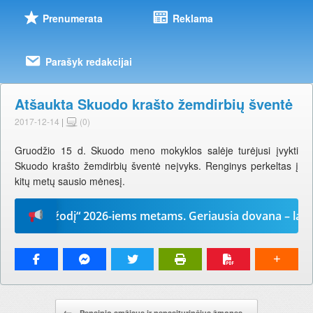
Prenumerata
Reklama
Parašyk redakcijai
Atšaukta Skuodo krašto žemdirbių šventė
2017-12-14
|
(0)
Gruodžio 15 d. Skuodo meno mokyklos salėje turėjusi įvykti
Skuodo krašto žemdirbių šventė neįvyks. Renginys perkeltas į
kitų metų sausio mėnesį.
Mūsų žodį“ 2026-iems metams. Geriausia dovana – laikrašt
Pranešimo navigacija.
←
Pensinio amžiaus ir nepasiturinčius žmones…