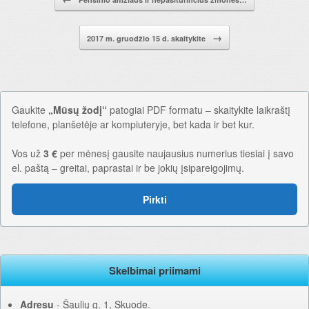
→
2017 m. gruodžio 15 d. skaitykite
Gaukite
„Mūsų žodį“
patogiai PDF formatu – skaitykite laikraštį
telefone, planšetėje ar kompiuteryje, bet kada ir bet kur.
Vos už
3 €
per mėnesį gausite naujausius numerius tiesiai į savo
el. paštą – greitai, paprastai ir be jokių įsipareigojimų.
Pirkti
Skelbimai priimami
Adresu
‐ Šaulių g. 1, Skuode.