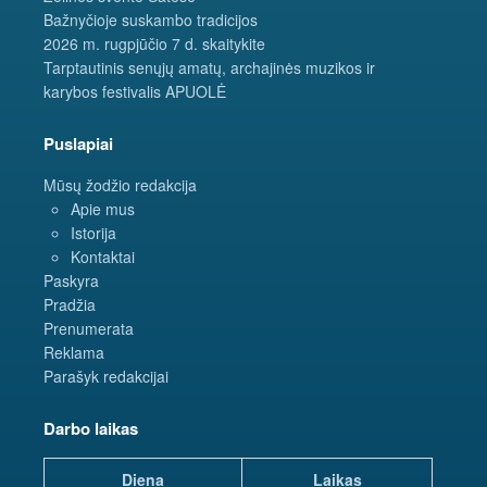
Bažnyčioje suskambo tradicijos
2026 m. rugpjūčio 7 d. skaitykite
Tarptautinis senųjų amatų, archajinės muzikos ir
karybos festivalis APUOLĖ
Puslapiai
Mūsų žodžio redakcija
Apie mus
Istorija
Kontaktai
Paskyra
Pradžia
Prenumerata
Reklama
Parašyk redakcijai
Darbo laikas
Diena
Laikas