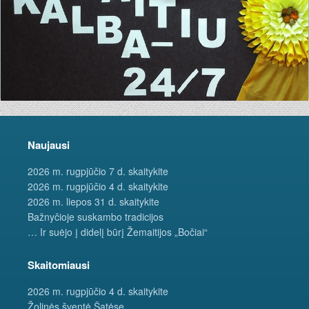
Naujausi
2026 m. rugpjūčio 7 d. skaitykite
2026 m. rugpjūčio 4 d. skaitykite
2026 m. liepos 31 d. skaitykite
Bažnyčioje suskambo tradicijos
… Ir suėjo į didelį būrį Žemaitijos „Bočiai“
Skaitomiausi
2026 m. rugpjūčio 4 d. skaitykite
Žolinės šventė Šatėse