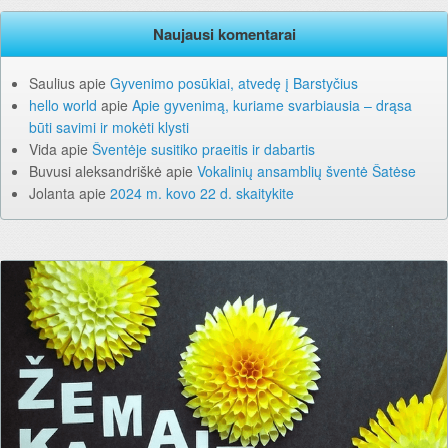
Naujausi komentarai
Saulius
apie
Gyvenimo posūkiai, atvedę į Barstyčius
hello world
apie
Apie gyvenimą, kuriame svarbiausia – drąsa
būti savimi ir mokėti klysti
Vida
apie
Šventėje susitiko praeitis ir dabartis
Buvusi aleksandriškė
apie
Vokalinių ansamblių šventė Šatėse
Jolanta
apie
2024 m. kovo 22 d. skaitykite