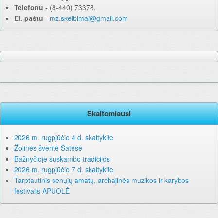
Telefonu
‐ (8-440) 73378.
El. paštu
‐
mz.skelbimai@gmail.com
Skaitomiausi
2026 m. rugpjūčio 4 d. skaitykite
Žolinės šventė Šatėse
Bažnyčioje suskambo tradicijos
2026 m. rugpjūčio 7 d. skaitykite
Tarptautinis senųjų amatų, archajinės muzikos ir karybos
festivalis APUOLĖ