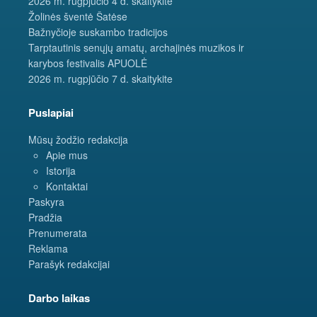
2026 m. rugpjūčio 4 d. skaitykite
Žolinės šventė Šatėse
Bažnyčioje suskambo tradicijos
Tarptautinis senųjų amatų, archajinės muzikos ir
karybos festivalis APUOLĖ
2026 m. rugpjūčio 7 d. skaitykite
Puslapiai
Mūsų žodžio redakcija
Apie mus
Istorija
Kontaktai
Paskyra
Pradžia
Prenumerata
Reklama
Parašyk redakcijai
Darbo laikas