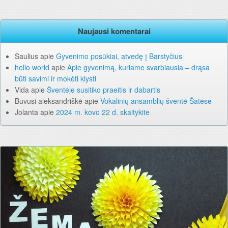
Naujausi komentarai
Saulius
apie
Gyvenimo posūkiai, atvedę į Barstyčius
hello world
apie
Apie gyvenimą, kuriame svarbiausia – drąsa
būti savimi ir mokėti klysti
Vida
apie
Šventėje susitiko praeitis ir dabartis
Buvusi aleksandriškė
apie
Vokalinių ansamblių šventė Šatėse
Jolanta
apie
2024 m. kovo 22 d. skaitykite