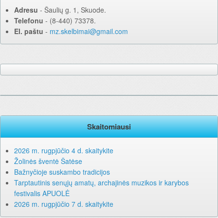
Adresu
‐ Šaulių g. 1, Skuode.
Telefonu
‐ (8-440) 73378.
El. paštu
‐
mz.skelbimai@gmail.com
Skaitomiausi
2026 m. rugpjūčio 4 d. skaitykite
Žolinės šventė Šatėse
Bažnyčioje suskambo tradicijos
Tarptautinis senųjų amatų, archajinės muzikos ir karybos
festivalis APUOLĖ
2026 m. rugpjūčio 7 d. skaitykite