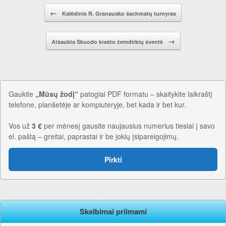
Pranešimo navigacija.
←
Kalėdinis R. Granausko šachmatų turnyras
→
Atšaukta Skuodo krašto žemdirbių šventė
Gaukite
„Mūsų žodį“
patogiai PDF formatu – skaitykite laikraštį
telefone, planšetėje ar kompiuteryje, bet kada ir bet kur.
Vos už
3 €
per mėnesį gausite naujausius numerius tiesiai į savo
el. paštą – greitai, paprastai ir be jokių įsipareigojimų.
Pirkti
Skelbimai priimami