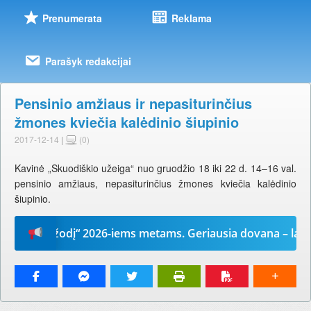
Prenumerata
Reklama
Parašyk redakcijai
Pensinio amžiaus ir nepasiturinčius
žmones kviečia kalėdinio šiupinio
2017-12-14
|
(0)
Kavinė „Skuodiškio užeiga“ nuo gruodžio 18 iki 22 d. 14–16 val.
pensinio amžiaus, nepasiturinčius žmones kviečia kalėdinio
šiupinio.
Mūsų žodį“ 2026-iems metams. Geriausia dovana – laikrašt