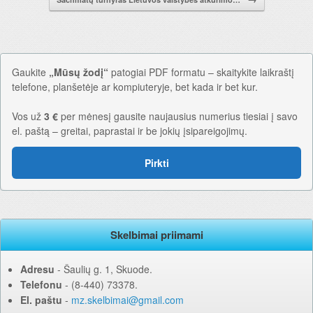
Gaukite
„Mūsų žodį“
patogiai PDF formatu – skaitykite laikraštį
telefone, planšetėje ar kompiuteryje, bet kada ir bet kur.
Vos už
3 €
per mėnesį gausite naujausius numerius tiesiai į savo
el. paštą – greitai, paprastai ir be jokių įsipareigojimų.
Pirkti
Skelbimai priimami
Adresu
‐ Šaulių g. 1, Skuode.
Telefonu
‐ (8-440) 73378.
El. paštu
‐
mz.skelbimai@gmail.com