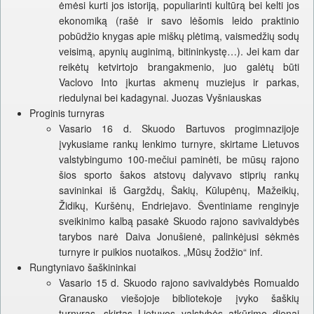
ėmėsi kurti jos istoriją, populiarinti kultūrą bei kelti jos
ekonomiką (rašė ir savo lėšomis leido praktinio
pobūdžio knygas apie miškų plėtimą, vaismedžių sodų
veisimą, apynių auginimą, bitininkystę…). Jei kam dar
reikėtų ketvirtojo brangakmenio, juo galėtų būti
Vaclovo Into įkurtas akmenų muziejus ir parkas,
riedulynai bei kadagynai. Juozas Vyšniauskas
Proginis turnyras
Vasario 16 d. Skuodo Bartuvos progimnazijoje
įvykusiame rankų lenkimo turnyre, skirtame Lietuvos
valstybingumo 100-mečiui paminėti, be mūsų rajono
šios sporto šakos atstovų dalyvavo stiprių rankų
savininkai iš Gargždų, Šakių, Kūlupėnų, Mažeikių,
Židikų, Kuršėnų, Endriejavo. Šventiniame renginyje
sveikinimo kalbą pasakė Skuodo rajono savivaldybės
tarybos narė Daiva Jonušienė, palinkėjusi sėkmės
turnyre ir puikios nuotaikos. „Mūsų žodžio“ inf.
Rungtyniavo šaškininkai
Vasario 15 d. Skuodo rajono savivaldybės Romualdo
Granausko viešojoje bibliotekoje įvyko šaškių
turnyras, skirtas Lietuvos valstybės atkūrimo dienai