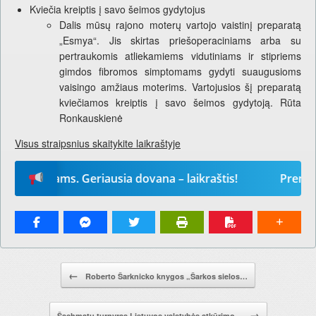
Kviečia kreiptis į savo šeimos gydytojus
Dalis mūsų rajono moterų vartojo vaistinį preparatą
„Esmya“. Jis skirtas priešoperaciniams arba su
pertraukomis atliekamiems vidutiniams ir stipriems
gimdos fibromos simptomams gydyti suaugusioms
vaisingo amžiaus moterims. Vartojusios šį preparatą
kviečiamos kreiptis į savo šeimos gydytoją. Rūta
Ronkauskienė
Visus straipsnius skaitykite laikraštyje
metams. Geriausia dovana – laikraštis!
Prenumeruo
Pranešimo navigacija.
←
Roberto Šarknicko knygos „Šarkos sielos…
→
Šachmatų turnyras Lietuvos valstybės atkūrimo…