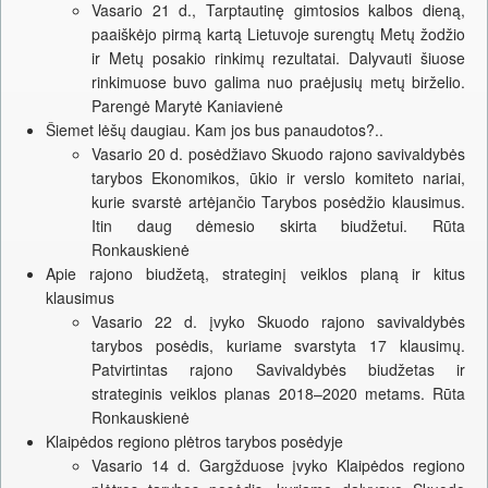
Vasario 21 d., Tarptautinę gimtosios kalbos dieną,
paaiškėjo pirmą kartą Lietuvoje surengtų Metų žodžio
ir Metų posakio rinkimų rezultatai. Dalyvauti šiuose
rinkimuose buvo galima nuo praėjusių metų birželio.
Parengė Marytė Kaniavienė
Šiemet lėšų daugiau. Kam jos bus panaudotos?..
Vasario 20 d. posėdžiavo Skuodo rajono savivaldybės
tarybos Ekonomikos, ūkio ir verslo komiteto nariai,
kurie svarstė artėjančio Tarybos posėdžio klausimus.
Itin daug dėmesio skirta biudžetui. Rūta
Ronkauskienė
Apie rajono biudžetą, strateginį veiklos planą ir kitus
klausimus
Vasario 22 d. įvyko Skuodo rajono savivaldybės
tarybos posėdis, kuriame svarstyta 17 klausimų.
Patvirtintas rajono Savivaldybės biudžetas ir
strateginis veiklos planas 2018–2020 metams. Rūta
Ronkauskienė
Klaipėdos regiono plėtros tarybos posėdyje
Vasario 14 d. Gargžduose įvyko Klaipėdos regiono