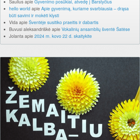
Saulius
apie
Gyvenimo posūkiai, atvedę į Barstyčius
hello world
apie
Apie gyvenimą, kuriame svarbiausia – drąsa
būti savimi ir mokėti klysti
Vida
apie
Šventėje susitiko praeitis ir dabartis
Buvusi aleksandriškė
apie
Vokalinių ansamblių šventė Šatėse
Jolanta
apie
2024 m. kovo 22 d. skaitykite