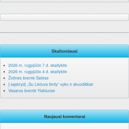
Skaitomiausi
2026 m. rugpjūčio 7 d. skaitykite
2026 m. rugpjūčio 4 d. skaitykite
Žolinės šventė Šatėse
Į sąskrydį „Su Lietuva širdy“ vyko ir skuodiškiai
Vasaros šventė Ylakiuose
Naujausi komentarai