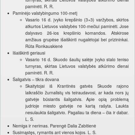
paminėti. R. R.
Paminėjo valstybingumo 100-metį
Vasario 16 d. įvyko krepšinio (3×3) varžybos, skirtos
atkurtos Lietuvos valstybės 100-mečiui paminėti. Jose
dalyvavo 26-ios krepšinio komandos. Atskirose
amžiaus grupėse išaiškinti nugalėtojai bei prizininkai.
Rūta Ronkauskienė
Išaiškinti geriausi
Vasario 16 d. Skuodo šaulių salėje įvyko stalo teniso
turnyras, skirtas Lietuvos valstybės atkūrimo dienai
paminėti. R. R.
Šaligatvis – tikra dovana
Skaitytojai iš Krantinės gatvės Skuode rajono
laikraščio žurnalistų vis teiraudavosi, ar kada nors jų
gatvėje būsiantis šaligatvis. Apie opią problemą
judrioje miesto gatvėje ne kartą rašyta. Laukta
nesulaukta šaligatvio. Pagaliau ta diena – čia ir dabar.
L. S.
Nemiga ir nerimas. Parengė Dalia Zabitienė
Susimąstęs, rymantis ant vienos kojos. L. S.