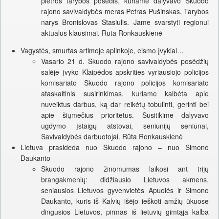
plėtros tarybos posėdis, kuriame dalyvavo Skuodo
rajono savivaldybės meras Petras Pušinskas, Tarybos
narys Bronislovas Stasiulis. Jame svarstyti regionui
aktualūs klausimai. Rūta Ronkauskienė
Vagystės, smurtas artimoje aplinkoje, eismo įvykiai…
Vasario 21 d. Skuodo rajono savivaldybės posėdžių
salėje įvyko Klaipėdos apskrities vyriausiojo policijos
komisariato Skuodo rajono policijos komisariato
ataskaitinis susirinkimas, kuriame kalbėta apie
nuveiktus darbus, ką dar reikėtų tobulinti, gerinti bei
apie šiųmečius prioritetus. Susitikime dalyvavo
ugdymo įstaigų atstovai, seniūnijų seniūnai,
Savivaldybės darbuotojai. Rūta Ronkauskienė
Lietuva prasideda nuo Skuodo rajono – nuo Simono
Daukanto
Skuodo rajono žinomumas laikosi ant trijų
brangakmenių: didžiausio Lietuvos akmens,
seniausios Lietuvos gyvenvietės Apuolės ir Simono
Daukanto, kuris iš Kalvių išėjo ieškoti amžių ūkuose
dingusios Lietuvos, pirmas iš lietuvių gimtąja kalba